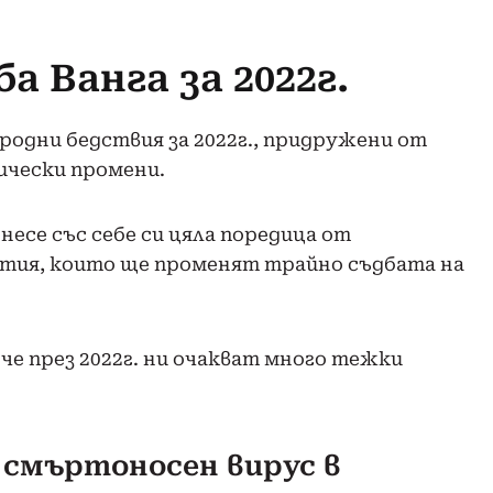
а Ванга за 2022г.
родни бедствия за 2022г., придружени от
ически промени.
несе със себе си цяла поредица от
тия, които ще променят трайно съдбата на
че през 2022г. ни очакват много тежки
на смъртоносен вирус в