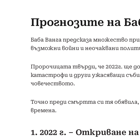
Прогнозите на Баб
Баба Ванга предсказа множество при
възможни войни и неочаквани полит
Пророчицата твърди, че 2022г. ще до
катастрофи и други ужасяващи съби
човечеството.
Точно преди смъртта си тя обявила, 
времена.
1. 2022 г. – Откриване 