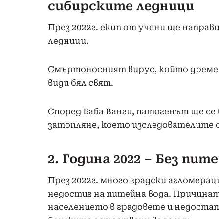
сибирските ледници
През 2022г. екип от учени ще напра
ледници.
Смъртоносният вирус, който дреме 
види бял свят.
Според Баба Ванги, патогенът ще се
затопляне, което изследователите с
2. Година 2022 – Без пит
През 2022г. много градски агломера
недостиг на питейна вода. Причинат
населението в градовете и недоста