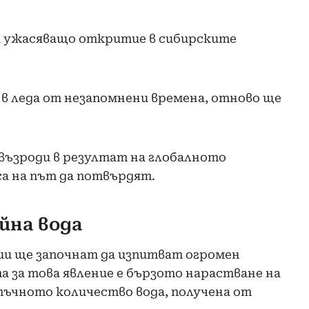
ви ужасяващо откритие в сибирските
в леда от незапомнени времена, отново ще
 възроди в резултат на глобалното
а на път да потвърдят.
ейна вода
ции ще започнат да изпитват огромен
а за това явление е бързото нарастване на
тъчното количество вода, получена от