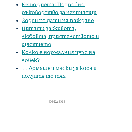
Кето диета: Подробно
ръководство за начинаещи
Зодии по дати на раждане
Цитати за живота,
любовта, приятелството и
щастието
Колко е нормалния пулс на
човек?
11 Домашни маски за коса и
ползите то тях
реклама