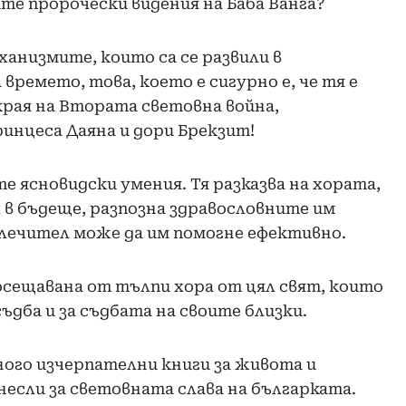
те пророчески видения на Баба Ванга?
ханизмите, които са се развили в
времето, това, което е сигурно е, че тя е
 края на Втората световна война,
инцеса Даяна и дори Брекзит!
те ясновидски умения. Тя разказва на хората,
х в бъдеще, разпозна здравословните им
и лечител може да им помогне ефективно.
посещавана от тълпи хора от цял свят, които
дба и за съдбата на своите близки.
ного изчерпателни книги за живота и
несли за световната слава на българката.