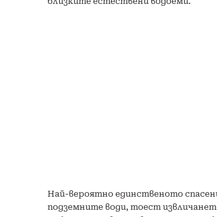
близките естествени водоеми.
Най-вероятно единственото спасени
подземните води, тоест извличането