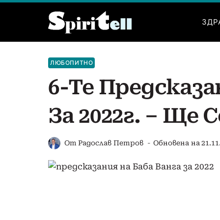
Към
съдържанието
ЗДР
ЛЮБОПИТНО
6-Те Предсказа
За 2022г. – Ще 
От
Радослав Петров
Обновена на
21.11