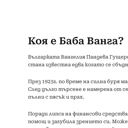
Коя е Баба Ванга?
Българката Вангелия Пандева Гущеров
стана известна едва когато се сбъдн
През 1923г. по време на силна буря м
След дълго търсене е намерена от се
пълни с пясък и прах.
Поради липса на финансови средств
помощ и загубила зрението си. Мож