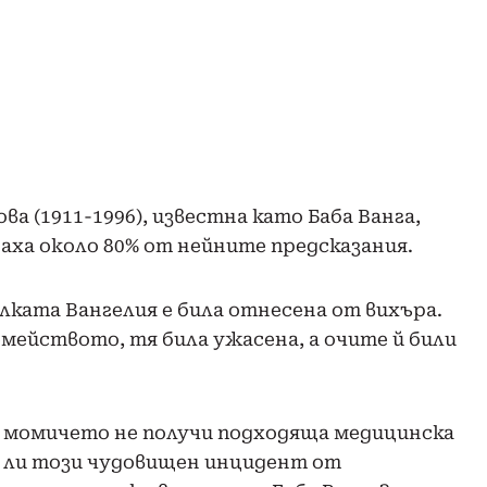
а (1911-1996), известна като Баба Ванга,
аха около 80% от нейните предсказания.
алката Вангелия е била отнесена от вихъра.
мейството, тя била ужасена, а очите й били
а момичето не получи подходяща медицинска
е ли този чудовищен инцидент от