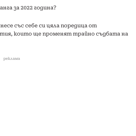
анга за 2022 година?
несе със себе си цяла поредица от
тия, които ще променят трайно съдбата на
реклама