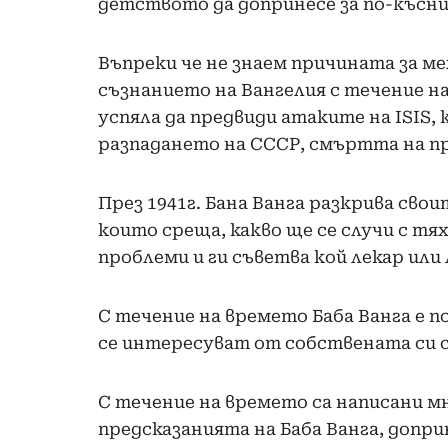
детството да допринесе за по-късни
Въпреки че не знаем причината за ме
съзнанието на Вангелия с течение на 
успяла да предвиди атаките на ISIS,
разпадането на СССР, смъртта на пр
През 1941г. Бана Ванга разкрива свои
които среща, какво ще се случи с тя
проблеми и ги съветва кой лекар ил
С течение на времето Баба Ванга е 
се интересуват от собствената си съ
С течение на времето са написани м
предсказанията на Баба Ванга, допри