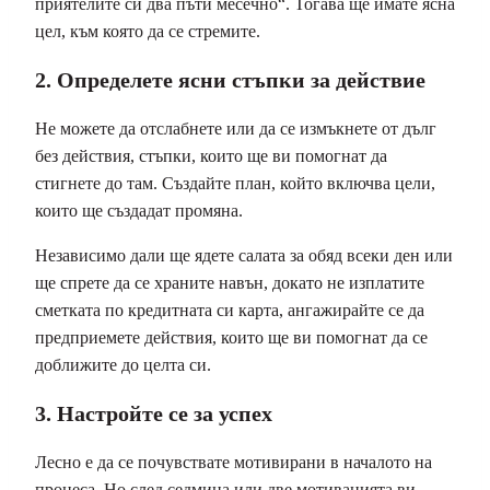
приятелите си два пъти месечно“. Тогава ще имате ясна
цел, към която да се стремите.
2. Определете ясни стъпки за действие
Не можете да отслабнете или да се измъкнете от дълг
без действия, стъпки, които ще ви помогнат да
стигнете до там. Създайте план, който включва цели,
които ще създадат промяна.
Независимо дали ще ядете салата за обяд всеки ден или
ще спрете да се храните навън, докато не изплатите
сметката по кредитната си карта, ангажирайте се да
предприемете действия, които ще ви помогнат да се
доближите до целта си.
3. Настройте се за успех
Лесно е да се почувствате мотивирани в началото на
процеса. Но след седмица или две мотивацията ви