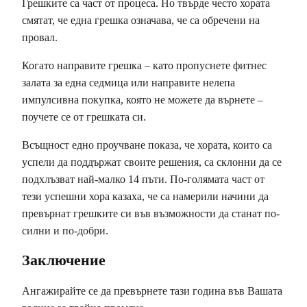
Грешките са част от процеса. Но твърде често хората
смятат, че една грешка означава, че са обречени на
провал.
Когато направите грешка – като пропуснете фитнес
залата за една седмица или направите нелепа
импулсивна покупка, която не можете да върнете –
поучете се от грешката си.
Всъщност едно проучване показа, че хората, които са
успели да поддържат своите решения, са склонни да се
подхлъзват най-малко 14 пъти. По-голямата част от
тези успешни хора казаха, че са намерили начини да
превърнат грешките си във възможности да станат по-
силни и по-добри.
Заключение
Ангажирайте се да превърнете тази година във Вашата