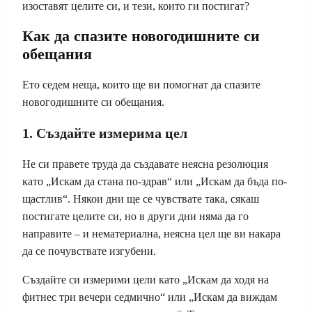
изоставят целите си, и тези, които ги постигат?
Как да спазите новогодишните си
обещания
Ето седем неща, които ще ви помогнат да спазите
новогодишните си обещания.
1. Създайте измерима цел
Не си правете труда да създавате неясна резолюция
като „Искам да стана по-здрав“ или „Искам да бъда по-
щастлив“. Някои дни ще се чувствате така, сякаш
постигате целите си, но в други дни няма да го
направите – и нематериална, неясна цел ще ви накара
да се почувствате изгубени.
Създайте си измерими цели като „Искам да ходя на
фитнес три вечери седмично“ или „Искам да виждам