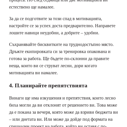
естествено ще намалее.
За да се подготвите за този спад в мотивацията,
настройте се за успех доста предварително. Направете
лошите навици неудобни, а добрите – удобни.
Съхранявайте бисквитките на труднодостъпно място.
Дръжте екипировката си за тренировка опакована и
готова за работа. Ще бъдете по-склонни да правите
неща, които ви се струват лесни, дори когато
мотивацията ви намалее.
4. Планирайте препятствията
Винаги ще има изкушения и препятствия, които лесно
биха могли да ви отклонят от решението ви. Това може
да е покана за вечеря, която може да взриви бюджета ви
– или диетата ви. Или може да дойде под формата на
специален проект на работа, който ви оставя с по-