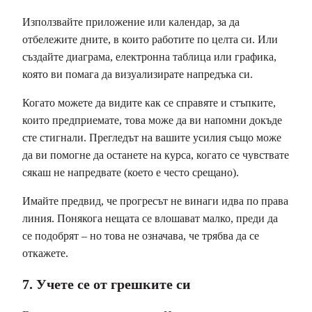
Използвайте приложение или календар, за да
отбележите дните, в които работите по целта си. Или
създайте диаграма, електронна таблица или графика,
която ви помага да визуализирате напредъка си.
Когато можете да видите как се справяте и стъпките,
които предприемате, това може да ви напомни докъде
сте стигнали. Прегледът на вашите усилия също може
да ви помогне да останете на курса, когато се чувствате
сякаш не напредвате (което е често срещано).
Имайте предвид, че прогресът не винаги идва по права
линия. Понякога нещата се влошават малко, преди да
се подобрят – но това не означава, че трябва да се
откажете.
7. Учете се от грешките си