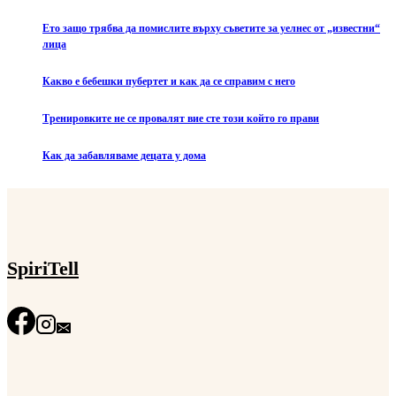
Ето защо трябва да помислите върху съветите за уелнес от „известни“
лица
Какво е бебешки пубертет и как да се справим с него
Тренировките не се провалят вие сте този който го прави
Как да забавляваме децата у дома
SpiriTell