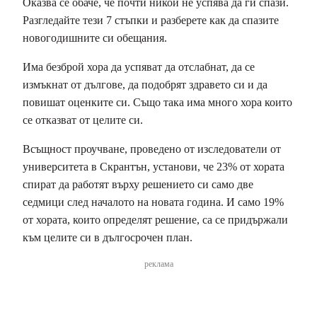
Оказва се обаче, че почти никой не успява да ги спази.
Разгледайте тези 7 стъпки и разберете как да спазите
новогодишните си обещания.
Има безброй хора да успяват да отслабнат, да се
измъкнат от дългове, да подобрят здравето си и да
повишат оценките си. Също така има много хора които
се отказват от целите си.
Всъщност проучване, проведено от изследователи от
университета в Скрантън, установи, че 23% от хората
спират да работят върху решението си само две
седмици след началото на новата година. И само 19%
от хората, които определят решение, са се придържали
към целите си в дългосрочен план.
реклама