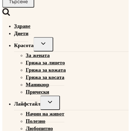
Здраве
Диети
Toggle
Красота
child
За жената
menu
Грижа за лицето
Грижа за кожата
Грижа за косата
Маникюр
Прически
Toggle
Лайфстайл
child
Начин на живот
menu
Полезно
Любопитно