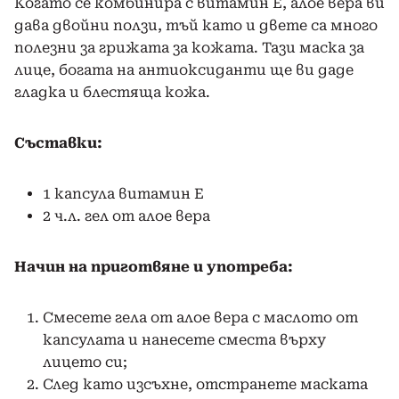
Когато се комбинира с витамин Е, алое вера ви
дава двойни ползи, тъй като и двете са много
полезни за грижата за кожата. Тази маска за
лице, богата на антиоксиданти ще ви даде
гладка и блестяща кожа.
Съставки:
1 капсула витамин Е
2 ч.л. гел от алое вера
Начин на приготвяне и употреба:
Смесете гела от алое вера с маслото от
капсулата и нанесете сместа върху
лицето си;
След като изсъхне, отстранете маската