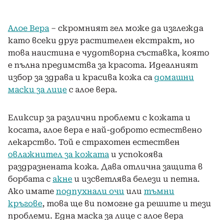
Алое Вера
– скромният гел може да изглежда
като всеки друг растителен екстракт, но
това наистина е чудотворна съставка, която
е пълна предимства за красота. Идеалният
избор за здрава и красива кожа са
домашни
маски за лице
с алое вера.
Еликсир за различни проблеми с кожата и
косата, алое вера е най-доброто естествено
лекарство. Той е страхотен естествен
овлажнител за кожата
и успокоява
раздразнената кожа. Дава отлична защита в
борбата с
акне
и изсветлява белези и петна.
Ако имате
подпухнали очи
или
тъмни
кръгове
, това ще ви помогне да решите и тези
проблеми. Една маска за лице с алое вера