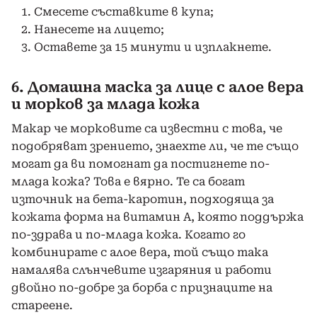
Смесете съставките в купа;
Нанесете на лицето;
Оставете за 15 минути и изплакнете.
6. Домашна маска за лице с алое вера
и морков за млада кожа
Макар че морковите са известни с това, че
подобряват зрението, знаехте ли, че те също
могат да ви помогнат да постигнете по-
млада кожа? Това е вярно. Те са богат
източник на бета-каротин, подходяща за
кожата форма на витамин А, която поддържа
по-здрава и по-млада кожа. Когато го
комбинирате с алое вера, той също така
намалява слънчевите изгаряния и работи
двойно по-добре за борба с признаците на
стареене.