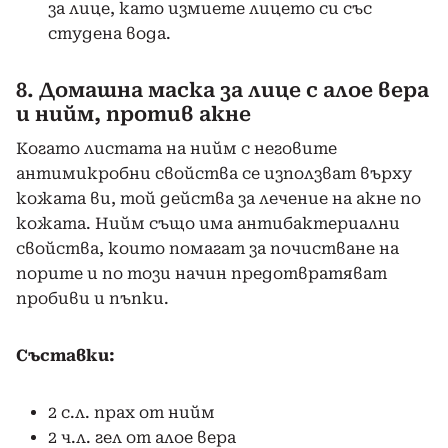
за лице, като измиете лицето си със
студена вода.
8. Домашна маска за лице с алое вера
и нийм, против акне
Когато листата на нийм с неговите
антимикробни свойства се използват върху
кожата ви, той действа за лечение на акне по
кожата. Нийм също има антибактериални
свойства, които помагат за почистване на
порите и по този начин предотвратяват
пробиви и пъпки.
Съставки:
2 с.л. прах от нийм
2 ч.л. гел от алое вера