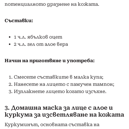
потенциалното дразнене на кожата.
Съставки:
1 ч.л. ябълков оцет
2 ч.л. гел от алое вера
Начин на приготвяне и употреба:
Смесете съставките в малка купа;
Нанесете на лицето с памучен тампон;
Изплакнете лицето когато изсъхне.
3. Домашна маска за лице с алое и
куркума за изсветляване на кожата
Куркуминът, основната съставка на