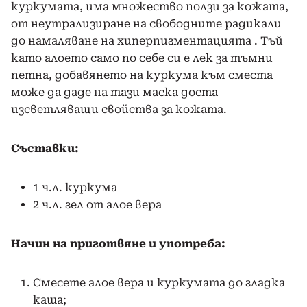
куркумата, има множество ползи за кожата,
от неутрализиране на свободните радикали
до намаляване на хиперпигментацията . Тъй
като алоето само по себе си е лек за тъмни
петна, добавянето на куркума към сместа
може да даде на тази маска доста
изсветляващи свойства за кожата.
Съставки:
1 ч.л. куркума
2 ч.л. гел от алое вера
Начин на приготвяне и употреба:
Смесете алое вера и куркумата до гладка
каша;