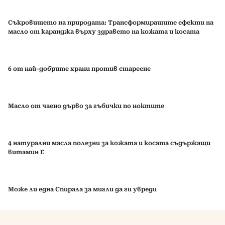
Съкровището на природата: Трансформиращите ефекти на
масло от каранджа върху здравето на кожата и косата
6 от най-добрите храни против стареене
Масло от чаено дърво за гъбички по ноктите
4 натурални масла полезни за кожата и косата съдържащи
витамин Е
Може ли една Спирала за мигли да ги увреди