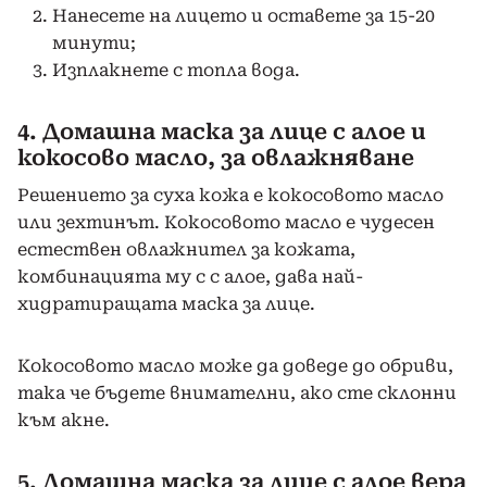
Нанесете на лицето и оставете за 15-20
минути;
Изплакнете с топла вода.
4. Домашна маска за лице с алое и
кокосово масло, за овлажняване
Решението за суха кожа е кокосовото масло
или зехтинът. Кокосовото масло е чудесен
естествен овлажнител за кожата,
комбинацията му с с алое, дава най-
хидратиращата маска за лице.
Кокосовото масло може да доведе до обриви,
така че бъдете внимателни, ако сте склонни
към акне.
5. Домашна маска за лице с алое вера