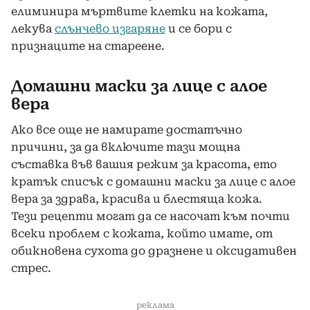
елиминира мъртвите клетки на кожата,
лекува
слънчево изгаряне
и се бори с
признаците на стареене.
Домашни маски за лице с алое
вера
Ако все още не намирате достатъчно
причини, за да включите тази мощна
съставка във вашия режим за красота, ето
кратък списък с домашни маски за лице с алое
вера за здрава, красива и блестяща кожа.
Тези рецепти могат да се насочат към почти
всеки проблем с кожата, който имате, от
обикновена сухота до дразнене и оксидативен
стрес.
реклама