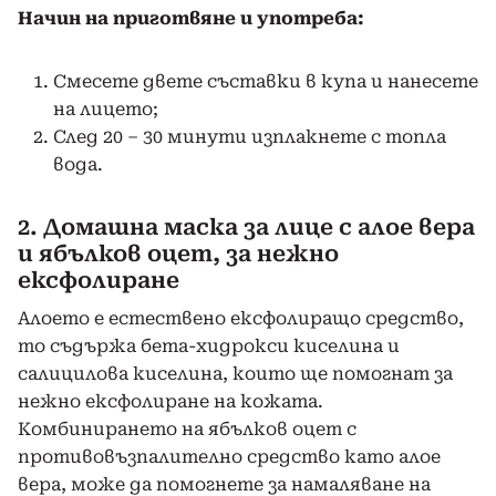
Начин на приготвяне и употреба:
Смесете двете съставки в купа и нанесете
на лицето;
След 20 – 30 минути изплакнете с топла
вода.
2. Домашна маска за лице с алое вера
и ябълков оцет, за нежно
ексфолиране
Алоето е естествено ексфолиращо средство,
то съдържа бета-хидрокси киселина и
салицилова киселина, които ще помогнат за
нежно ексфолиране на кожата.
Комбинирането на ябълков оцет с
противовъзпалително средство като алое
вера, може да помогнете за намаляване на