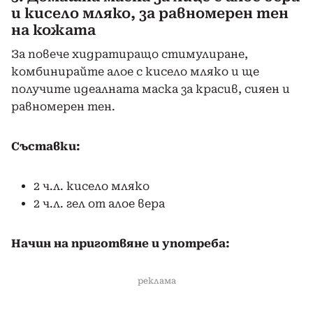
и кисело мляко, за равномерен тен
на кожата
За повече хидратиращо стимулиране,
комбинирайте алое с кисело мляко и ще
получите идеалната маска за красив, сияен и
равномерен тен.
Съставки:
2 ч.л. кисело мляко
2 ч.л. гел от алое вера
Начин на приготвяне и употреба:
реклама