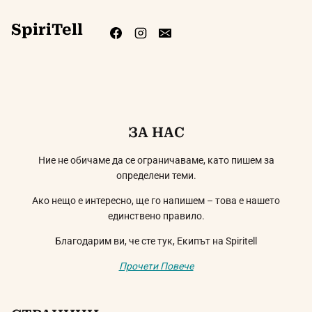
SpiriTell
ЗА НАС
Ние не обичаме да се ограничаваме, като пишем за
определени теми.
Ако нещо е интересно, ще го напишем – това е нашето
единствено правило.
Благодарим ви, че сте тук, Екипът на Spiritell
Прочети Повече