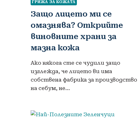
ГРИЖА ЗА КОЖАТА
Защо лицето ми се
омазнява? Открийте
виновните храни за
мазна кожа
Ако някога сте се чудили защо
изглежда, че лицето ви има
собствена фабрика за производство
на себум, не…