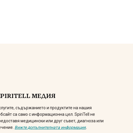
SPIRITELL МЕДИЯ
слугите, съдържанието и продуктите на нашия
ебсайт са само с информационна цел. SpiriTell не
редоставя медицински или друг съвет, диагноза или
ечение.
Вижте допълнителната информация
.