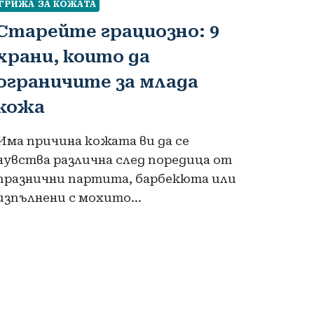
ГРИЖА ЗА КОЖАТА
Старейте грациозно: 9
храни, които да
ограничите за млада
кожа
Има причина кожата ви да се
чувства различна след поредица от
празнични партита, барбекюта или
изпълнени с мохито…