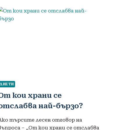
ДИЕТИ
От кои храни се
отслабва най-бързо?
Ако търсите лесен отговор на
въпроса – „От кои храни се отслабва