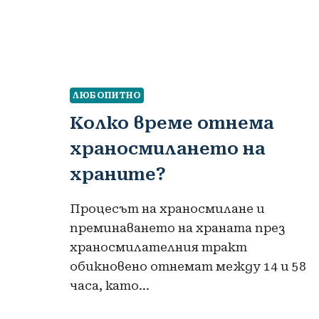
ЛЮБОПИТНО
Колко време отнема
храносмилането на
храните?
Процесът на храносмилане и
преминаването на храната през
храносмилателния тракт
обикновено отнемат между 14 и 58
часа, като…