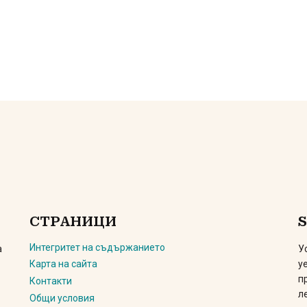
а
а
СТРАНИЦИ
Интегритет на съдържанието
а
У
у
Карта на сайта
п
Контакти
л
Общи условия