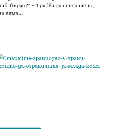
най-бързо?“ – Трябва да сте наясно,
че няма…