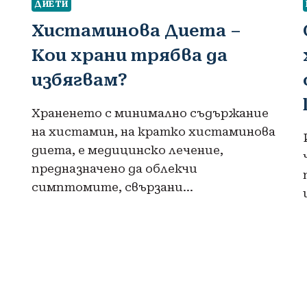
ДИЕТИ
Хистаминова Диета –
Кои храни трябва да
избягвам?
Храненето с минимално съдържание
на хистамин, на кратко хистаминова
диета, е медицинско лечение,
предназначено да облекчи
симптомите, свързани…