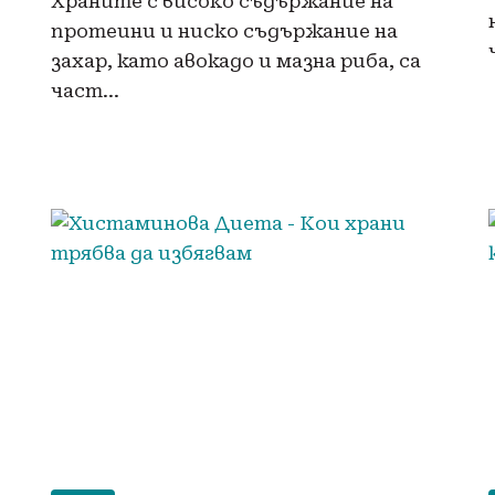
Храните с високо съдържание на
протеини и ниско съдържание на
захар, като авокадо и мазна риба, са
част…
.