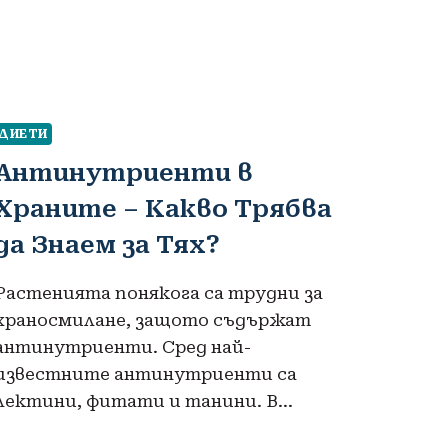
ДИЕТИ
Антинутриенти в
Храните – Какво Трябва
да Знаем за Тях?
Растенията понякога са трудни за
храносмилане, защото съдържат
антинутриенти. Сред най-
известните антинутриенти са
лектини, фитати и танини. В…