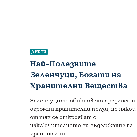
ДИЕТИ
Най-Полезните
Зеленчуци, Богати на
Хранителни Вещества
Зеленчуците обикновено предлагат
огромни хранителни ползи, но някои
от тях се открояват с
изключителното си съдържание на
хранителни…