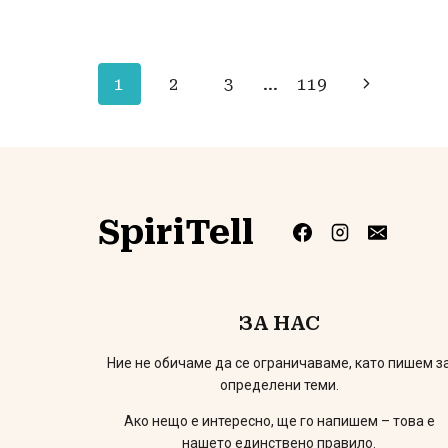
Навигация
Следващ
1
2
3
…
119
страниц
на
страницата
SpiriTell
ЗА НАС
Ние не обичаме да се ограничаваме, като пишем з
определени теми.
Ако нещо е интересно, ще го напишем – това е
нашето единствено правило.