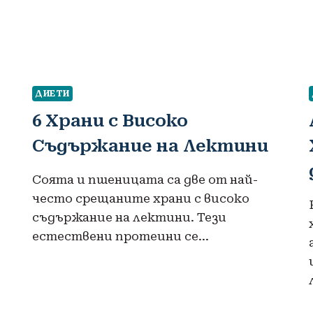
ДИЕТИ
6 Храни с Високо
Съдържание на Лектини
Соята и пшеницата са две от най-
често срещаните храни с високо
съдържание на лектини. Тези
естествени протеини се…