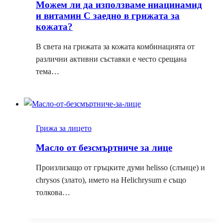
Можем ли да използваме ниацинамид
и витамин С заедно в грижата за
кожата?
В света на грижата за кожата комбинацията от
различни активни съставки е често срещана
тема…
Грижа за лицето
Масло от безсмъртниче за лице
Произлизащо от гръцките думи helisso (слънце) и
chrysos (злато), името на Helichrysum е също
толкова…