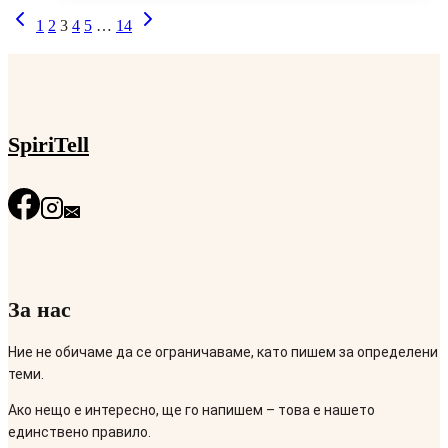
Навигация
Предишна
Следваща
1
2
3
4
5
…
14
на
страница
страница
страницата
SpiriTell
За нас
Ние не обичаме да се ограничаваме, като пишем за определени
теми.
Ако нещо е интересно, ще го напишем – това е нашето
единствено правило.