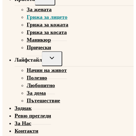
child
За жената
menu
Грижа за лицето
Грижа за кожата
Грижа за косата
Маникюр
Прически
Toggle
Лайфстайл
child
Начин на живот
menu
Полезно
Любопитно
За дома
Пътешествие
Зодиак
Ревю прегледи
За Нас
Контакти