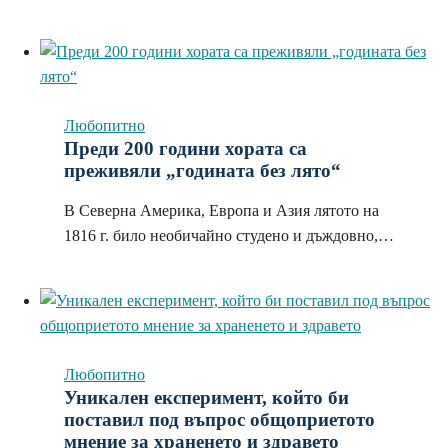
Любопитно
Преди 200 години хората са
преживяли „годината без лято“
В Северна Америка, Европа и Азия лятото на
1816 г. било необичайно студено и дъждовно,…
Любопитно
Уникален експеримент, който би
поставил под въпрос общоприетото
мнение за храненето и здравето