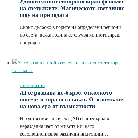
Удивителният синхронизиран феномен
на светулките: Магическото светлинно
шоу на природата
Скрит дълбоко в горите на определени региони
по света, всяка година се случва хипнотизиращ
природен…
Любопитно
AI се развива по-бързо, отколкото
повечето хора осъзнават: Отключване
на нова ера от възможности
Изкуственият интелект (AI) се превърна в
неразделна част от живота ни, като
революционизира различни индустрии…