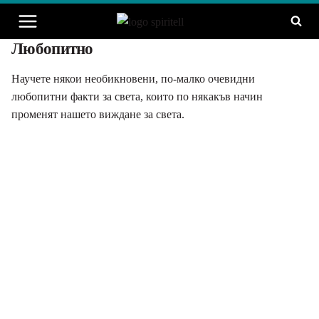
Към
съдържанието
Любопитно
Научете някои необикновени, по-малко очевидни
любопитни факти за света, които по някакъв начин
променят нашето виждане за света.