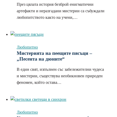
През цялата история безброй енигматични
артефакти и неразгадани мистерии са събуждали
любопитството както на учени,…
Любопитно
Мистерията на пеещите пясъци –
„Песента на дюните“
В един свят, изпълнен със забележителни чудеса
и мистерии, съществува необикновен природен
феномен, който остава…
Любопитно