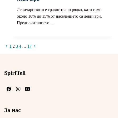
Левичарството е сравнително рядко, като само
около 10% до 15% от населението са левичари.
Предпочитанието…
Навигация
Предишна
Следваща
1
2
3
4
…
17
на
страница
страница
страницата
SpiriTell
За нас