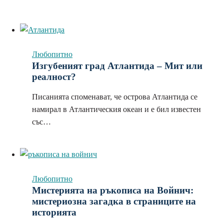
Любопитно
Изгубеният град Атлантида – Мит или
реалност?
Писанията споменават, че острова Атлантида се
намирал в Атлантическия океан и е бил известен
със…
Любопитно
Мистерията на ръкописа на Войнич:
мистериозна загадка в страниците на
историята