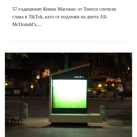
57-годишният Кевин Магинис от Тенеси спечели
слава в TikTok, като се подложи на диета All-
McDonald’s,…