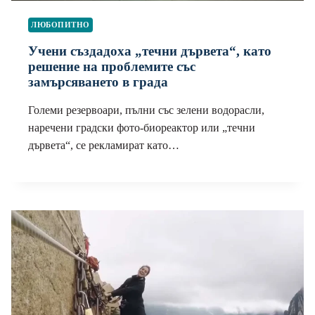
ЛЮБОПИТНО
Учени създадоха „течни дървета“, като
решение на проблемите със
замърсяването в града
Големи резервоари, пълни със зелени водорасли,
наречени градски фото-биореактор или „течни
дървета“, се рекламират като…