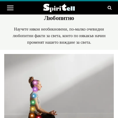
Към
съдържанието
Любопитно
Научете някои необикновени, по-малко очевидни
любопитни факти за света, които по някакъв начин
променят нашето виждане за света.