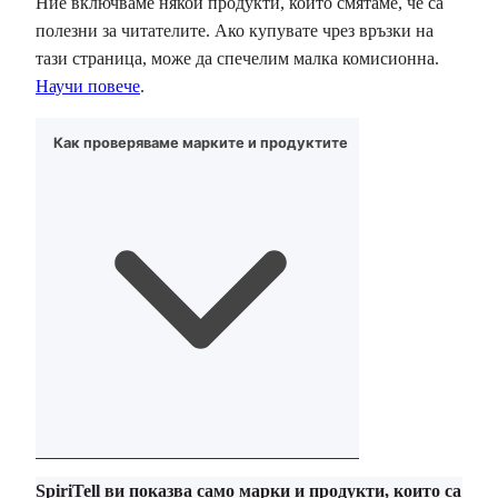
Ние включваме някои продукти, които смятаме, че са
полезни за читателите. Ако купувате чрез връзки на
тази страница, може да спечелим малка комисионна.
Научи повече
.
Как проверяваме марките и продуктите
SpiriTell ви показва само марки и продукти, които са