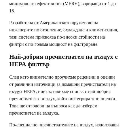
минималната ефективност (MERV), вариращи от 1 до
16.
Разработена от Американското дружество на
инженерите по отопление, охлаждане и климатизация,
тази система присвоява по-високи стойности на
филтри с по-голяма мощност на филтриране.
Най-добрия пречиствател на въздух с
HEPA филтър
След като внимателно проучихме рецензии и оценки
от различни източници за домашни пречистватели на
въздух HEPA, ние съставихме списък с най-добрия
пречиствател за въздух, който интегрира тези оценки.
Това ще отговори на въпроса как да изберем
пречиствател на въздуха.
По-специално, пречиствателите на въздух, използващи