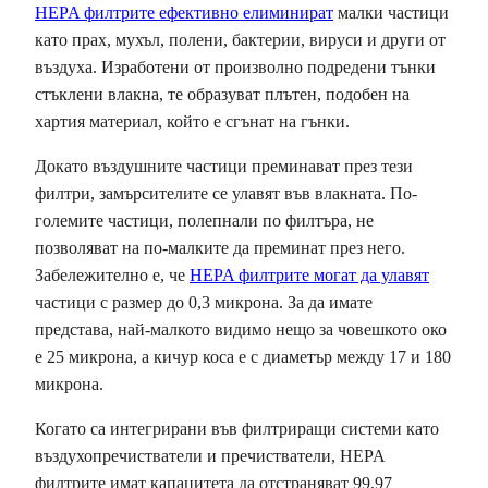
HEPA филтрите ефективно елиминират
малки частици
като прах, мухъл, полени, бактерии, вируси и други от
въздуха. Изработени от произволно подредени тънки
стъклени влакна, те образуват плътен, подобен на
хартия материал, който е сгънат на гънки.
Докато въздушните частици преминават през тези
филтри, замърсителите се улавят във влакната. По-
големите частици, полепнали по филтъра, не
позволяват на по-малките да преминат през него.
Забележително е, че
HEPA филтрите могат да улавят
частици с размер до 0,3 микрона. За да имате
представа, най-малкото видимо нещо за човешкото око
е 25 микрона, а кичур коса е с диаметър между 17 и 180
микрона.
Когато са интегрирани във филтриращи системи като
въздухопречистватели и пречистватели, HEPA
филтрите имат капацитета да отстраняват 99,97