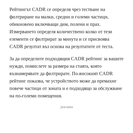
Рейтингът CADR се определя чрез тестване на
филтриране на малки, средни и големи частици,
обикновено включващи дим, полени и прах.
Измерването определя количествено колко от тези
елементи се филтрират за минута и се присвоява
CADR резултат въз основа на резултатите от теста.
За да определите подходящия CADR рейтинг за вашите
нужди, помислете за размера на стаята, която
възнамерявате да филтрирате. По-високият CADR
рейтинг показва, че устройството може да премахне
повече частици от зоната и е подходящо за обслужване
на по-големи помещения.
реклама