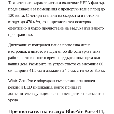
Техническите характеристики включват HEPA филтър,
предназначен за помещения с препоръчителна площ до
120 кв. м. С четири степени на скоростта и поток на
въздух до 470 м³/ч, този пречиствател осигурява
ефективно и бързо пречистване на въздуха във вашето
пространство.
Дигиталният контролен панел позволява лесна
настройка, а нивото на шум от 55 dB осигурява тиха
работа, като в същото време поддържа комфорта във
вашия дом. Размерите на устройството са височина 60
см, ширина 41.5 см и дължина 24.5 см, с тегло от 8.5 кг.
Winix Zero Pro е оборудван със светлина за нощен
режим и LED индикация, които придават
допълнителен функционален и декоративен елемент на
уреда.
Пречиствател на въздух BlueAir Pure 411,