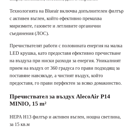
Технологията на Blueair включва допълнителен филтър
с активен въглен, който ефективно премахва
миризмите, газовете и летливите органични
съединения (ЛОС).
Пречиствателят работи с половината енергия на малка
LED крушка, като предоставя ефективно пречистване
на въздуха при ниски разходи за енергия. Уникалният
прием на въздух от 360 градуса го прави подходящ за
поставяне навсякъде, а чистият въздух, който
предоставя, го прави перфектен за всяко домакинство.
Пречиствател за въздух AlecoAir P14
MINIO, 15 m²
HEPA H13 филтър и активен въглен, нощна светлина,
за 15 кв.м