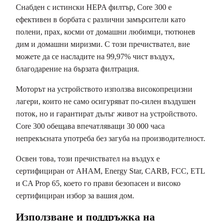
Снабден с истински HEPA филтър, Core 300 е
ефективен в борбата с различни замърсители като
полени, прах, косми от домашни любимци, тютюнев
дим и домашни миризми. С този пречиствател, вие
можете да се насладите на 99,97% чист въздух,
благодарение на бързата филтрация.
Моторът на устройството използва високопрецизни
лагери, които не само осигуряват по-силен въздушен
поток, но и гарантират дълъг живот на устройството.
Core 300 обещава впечатляващи 30 000 часа
непрекъсната употреба без загуба на производителност.
Освен това, този пречиствател на въздух е
сертифициран от AHAM, Energy Star, CARB, FCC, ETL
и CA Prop 65, което го прави безопасен и високо
сертифициран избор за вашия дом.
Използване и поддръжка на