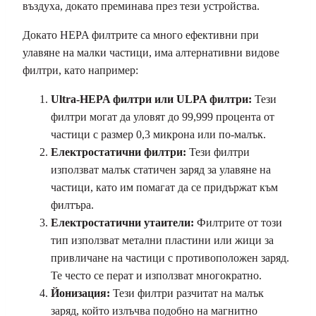
въздуха, докато преминава през тези устройства.
Докато HEPA филтрите са много ефективни при
улавяне на малки частици, има алтернативни видове
филтри, като например:
Ultra-HEPA филтри или ULPA филтри:
Тези
филтри могат да уловят до 99,999 процента от
частици с размер 0,3 микрона или по-малък.
Електростатични филтри:
Тези филтри
използват малък статичен заряд за улавяне на
частици, като им помагат да се придържат към
филтъра.
Електростатични утаители:
Филтрите от този
тип използват метални пластини или жици за
привличане на частици с противоположен заряд.
Те често се перат и използват многократно.
Йонизация:
Тези филтри разчитат на малък
заряд, който излъчва подобно на магнитно