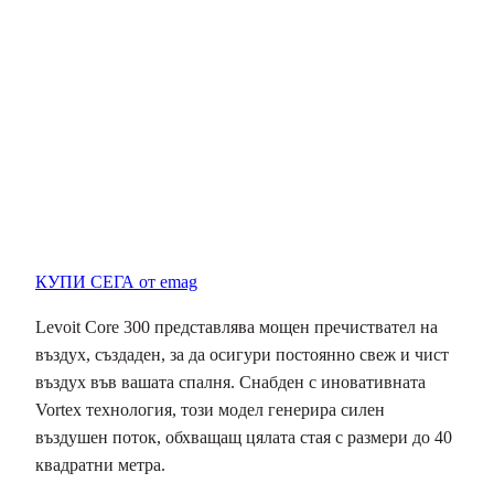
КУПИ СЕГА от emag
Levoit Core 300 представлява мощен пречиствател на
въздух, създаден, за да осигури постоянно свеж и чист
въздух във вашата спалня. Снабден с иновативната
Vortex технология, този модел генерира силен
въздушен поток, обхващащ цялата стая с размери до 40
квадратни метра.