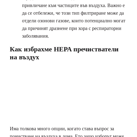
привличане към частиците във въздуха. Важно е
да се отбележи, че този тип филтриране може да
отдели озонови газове, които потенциално могат
да причинят дразнене при хора с респираторни
заболявания.
Как избрахме HEPA пречистватели
на въздух
Има толкова много опции, когато става въпрос за
почистване на въздуха в дома. Ето защо изборът може