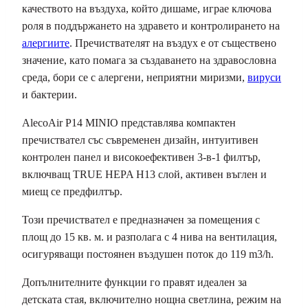
качеството на въздуха, който дишаме, играе ключова
роля в поддържането на здравето и контролирането на
алергиите
. Пречиствателят на въздух е от съществено
значение, като помага за създаването на здравословна
среда, бори се с алергени, неприятни миризми,
вируси
и бактерии.
AlecoAir P14 MINIO представлява компактен
пречиствател със съвременен дизайн, интуитивен
контролен панел и високоефективен 3-в-1 филтър,
включващ TRUE HEPA H13 слой, активен въглен и
миещ се предфилтър.
Този пречиствател е предназначен за помещения с
площ до 15 кв. м. и разполага с 4 нива на вентилация,
осигуряващи постоянен въздушен поток до 119 m3/h.
Допълнителните функции го правят идеален за
детската стая, включително нощна светлина, режим на