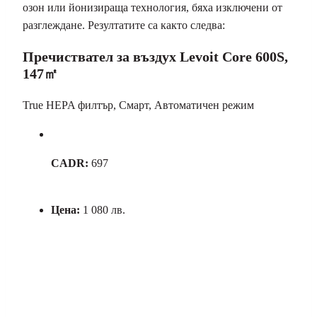
озон или йонизираща технология, бяха изключени от
разглеждане. Резултатите са както следва:
Пречиствател за въздух Levoit Core 600S,
147㎡
True HEPA филтър, Смарт, Автоматичен режим
CADR:
697
Цена:
1 080 лв.