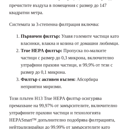
пречистите въздуха в помещения с размер до 147
квадратни метра.
Системата за 3-степенна филтрация включва:
Първичен филтър:
Улавя големите частици като
власинки, влакна и козина от домашни любимци.
True HEPA филтър:
Пропуска по-малките
частици с размер до 0,3 микрона, включително
ултрафини прахови частици, и 99,9% от тези с
размер до 0,1 микрона.
Филтър с активен въглен:
Абсорбира
неприятни миризми.
Този плътен H13 True HEPA филтър осигурява
премахване на 99,97% от замърсителите, включително
ултрафините прахови частици и технологията
HEPASmart™ допълнително подобрява филтрацията,
нейтрализирайки до 99.99% от замърсителите като