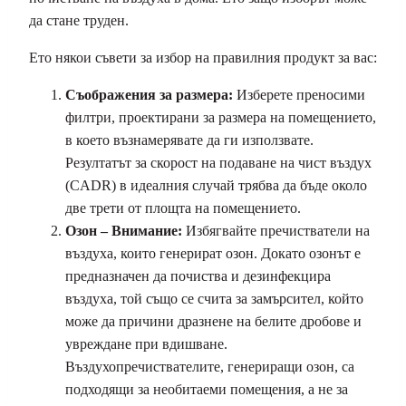
да стане труден.
Ето някои съвети за избор на правилния продукт за вас:
Съображения за размера:
Изберете преносими
филтри, проектирани за размера на помещението,
в което възнамерявате да ги използвате.
Резултатът за скорост на подаване на чист въздух
(CADR) в идеалния случай трябва да бъде около
две трети от площта на помещението.
Озон – Внимание:
Избягвайте пречистватели на
въздуха, които генерират озон. Докато озонът е
предназначен да почиства и дезинфекцира
въздуха, той също се счита за замърсител, който
може да причини дразнене на белите дробове и
увреждане при вдишване.
Въздухопречиствателите, генериращи озон, са
подходящи за необитаеми помещения, а не за