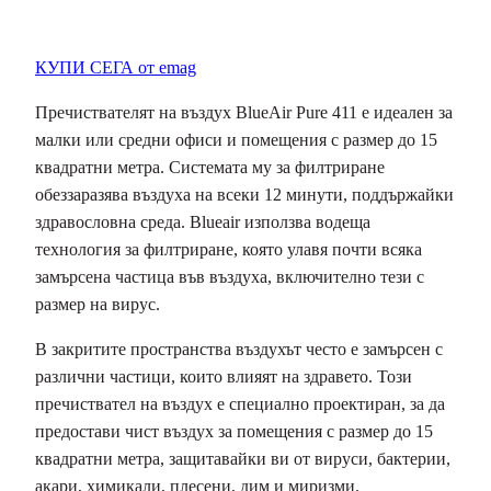
КУПИ СЕГА от emag
Пречиствателят на въздух BlueAir Pure 411 е идеален за
малки или средни офиси и помещения с размер до 15
квадратни метра. Системата му за филтриране
обеззаразява въздуха на всеки 12 минути, поддържайки
здравословна среда. Blueair използва водеща
технология за филтриране, която улавя почти всяка
замърсена частица във въздуха, включително тези с
размер на вирус.
В закритите пространства въздухът често е замърсен с
различни частици, които влияят на здравето. Този
пречиствател на въздух е специално проектиран, за да
предостави чист въздух за помещения с размер до 15
квадратни метра, защитавайки ви от вируси, бактерии,
акари, химикали, плесени, дим и миризми.