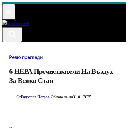
Към
съдържанието
Ревю прегледи
6 HEPA Пречистватели На Въздух
За Всяка Стая
От
Радослав Петров
Обновена на
01.01.2025