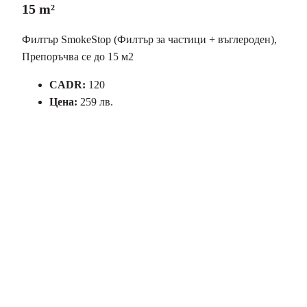
15 m²
Филтър SmokeStop (Филтър за частици + въглероден),
Препоръчва се до 15 м2
CADR:
120
Цена:
259 лв.