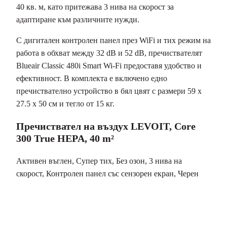
40 кв. м, като притежава 3 нива на скорост за
адаптиране към различните нужди.
С дигитален контролен панел през WiFi и тих режим на
работа в обхват между 32 dB и 52 dB, пречиствателят
Blueair Classic 480i Smart Wi-Fi предоставя удобство и
ефективност. В комплекта е включено едно
пречиствателно устройство в бял цвят с размери 59 x
27.5 x 50 см и тегло от 15 кг.
Пречиствател на въздух LEVOIT, Core
300 True HEPA, 40 m²
Активен въглен, Супер тих, Без озон, 3 нива на
скорост, Контролен панел със сензорен екран, Черен