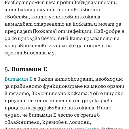
Ресвератролът има противовъзпалителни,
антибактериални и противогъбични
свойства, които успокояват кожата,
намаляват стареенето на кожата и могат да
предпазят [кожата] от инфекции. Най-добре е
да се използва вечер, тъй като излагането на
ултравиолетови лъчи може да попречи на
ефективността му.
5. Витамин Е
Витамин Е
е важен антиоксидант, необходим
за правилното функциониране на много органи
в тялото, включително кожата. Той е широко
признат със способността си да ускорява
процеса на заздравяване на кожата. Нищо
чудно, че витамин Е често се среща в
овлажнители, кремове и лосиони,