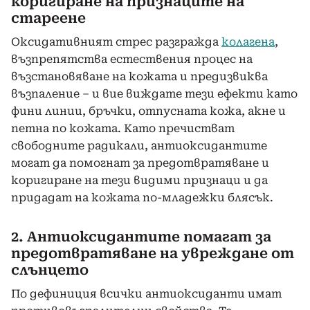
коригиране на признаците на
стареене
Оксидативният стрес разгражда
колагена
,
възпрепятства естествения процес на
възстановяване на кожата и предизвиква
възпаление – и вие виждате тези ефекти като
фини линии, бръчки, отпусната кожа, акне и
петна по кожата. Като пречистват
свободните радикали, антиоксидантите
могат да помогнат за предотвратяване и
коригиране на тези видими признаци и да
придадат на кожата по-младежки блясък.
2. Антиоксидантите помагат за
предотвратяване на увреждане от
слънцето
По дефиниция всички антиоксиданти имат