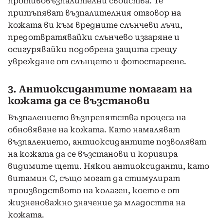
противовъзпалителни свойства. Те
притъпяват възпалителния отговор на
кожата ви към вредните слънчеви лъчи,
предотвратявайки слънчево изгаряне и
осигурявайки подобрена защита срещу
увреждане от слънцето и фотостареене.
3. Антиоксидантите помагат на
кожата да се възстанови
Възпалението възпрепятства процеса на
обновяване на кожата. Като намаляват
възпалението, антиоксидантите позволяват
на кожата да се възстанови и коригира
видимите щети. Някои антиоксиданти, като
витамин С, също могат да стимулират
производството на колаген, което е от
жизненоважно значение за младостта на
кожата.