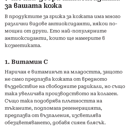
за вашата кожа
В продуктите за грижа за кожата има много
различни видове антиоксиданти, някои по-
мощни от други. Ето най-популярните
антиоксиданти, които ще намерите в
козметиката.
1. Витамин C
Наричан е витаминът на младостта, защото
не само предпазва кожата от вредното
въздействие на свободните радикали, но също
така увеличава производството на колаген.
Също така подобрява плътността на
тъканите, подпомага регенерацията,
предпазва от възпаления, изсветлява
обезцветяването, добавя сияен блясък.