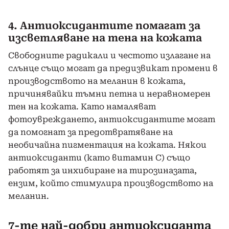
4. Антиоксидантите помагат за
изсветляване на тена на кожата
Свободните радикали и честото излагане на
слънце също могат да предизвикат промени в
производството на меланин в кожата,
причинявайки тъмни петна и неравномерен
тен на кожата. Като намаляват
фотоувреждането, антиоксидантите могат
да помогнат за предотвратяване на
необичайна пигментация на кожата. Някои
антиоксиданти (като витамин С) също
работят за инхибиране на тирозиназата,
ензим, който стимулира производството на
меланин.
7-те най-добри антиоксиданта