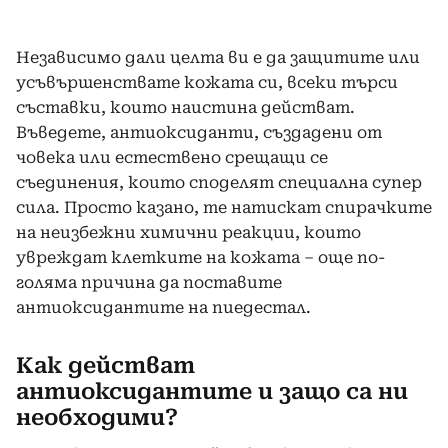
Независимо дали целта ви е да защитите или
усъвършенствате кожата си, всеки търси
съставки, които наистина действат.
Въведете, антиоксиданти, създадени от
човека или естествено срещащи се
съединения, които споделят специална супер
сила. Просто казано, те натискат спирачките
на неизбежни химични реакции, които
увреждат клетките на кожата – още по-
голяма причина да поставите
антиоксидантите на пиедестал.
Как действат
антиоксидантите и защо са ни
необходими?