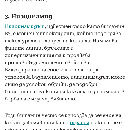
3. Ниацинамид
Ниацинамидът
, известен също като витамин
B3, е мощен антиоксидант, който подобрява
текстурата и тонуса на кожата. Намалява
фините линии, бръчките и
хиперпигментацията и проявява
противовъзпалителни свойства.
Благодарение на способността си да
успокоява възпалението, ниацинамидът може
също да успокои обриви, да подобри
бариерната функция на кожата и да помогне в
борбата със зачервяването.
Този витамин често се използва за лечение на
кожни заболявания като
розацея
и акне и не е
известно, че причинява нежелани реакции,