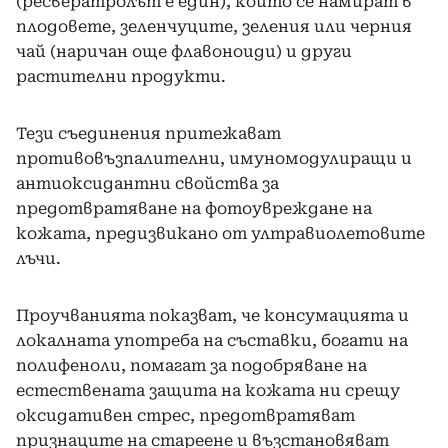
(ресвератролът е един), които се намират в
плодовете, зеленчуците, зеления или черния
чай (наричан още флавоноиди) и други
растителни продукти.
Тези съединения притежават
противовъзпалителни, имуномодулиращи и
антиоксидантни свойства за
предотвратяване на фотоувреждане на
кожата, предизвикано от ултравиолетовите
лъчи.
Проучванията показват, че консумацията и
локалната употреба на съставки, богати на
полифеноли, помагат за подобряване на
естествената защита на кожата ни срещу
оксидативен стрес, предотвратяват
признаците на стареене и възстановяват