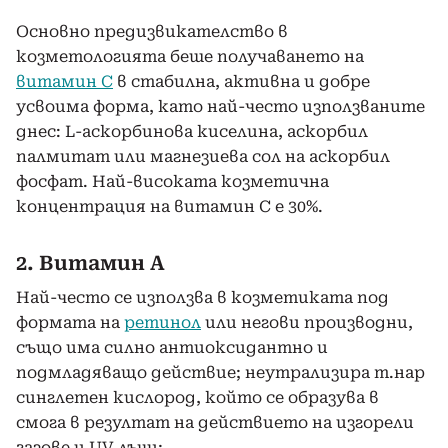
Основно предизвикателство в
козметологията беше получаването на
витамин С
в стабилна, активна и добре
усвоима форма, като най-често използваните
днес: L-аскорбинова киселина, аскорбил
палмитат или магнезиева сол на аскорбил
фосфат. Най-високата козметична
концентрация на витамин С е 30%.
2. Витамин А
Най-често се използва в козметиката под
формата на
ретинол
или негови производни,
също има силно антиоксидантно и
подмладяващо действие; неутрализира т.нар
синглетен кислород, който се образува в
смога в резултат на действието на изгорели
газове и UV лъчи;