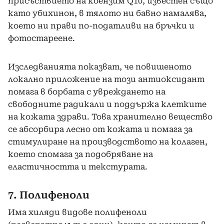
присъствието на коензим Q10, известен също
като убихинон, в тялото ни бавно намалява,
което ни прави по-податливи на бръчки и
фотостареене.
Изследванията показват, че повишеното
локално приложение на този антиоксидант
помага в борбата с увреждането на
свободните радикали и поддържа клетките
на кожата здрави. Това хранително вещество
се абсорбира лесно от кожата и помага за
стимулиране на производството на колаген,
което спомага за подобряване на
еластичността и текстурата.
7. Полифеноли
Има хиляди видове полифеноли