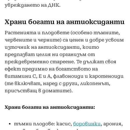
увреждането на ДНК.
Храни богати на антиоксиданти
Растенията и плодовете (особено тъмните,
червените и черните) са ценен и добре усвоим
източник на антиоксиданти, които
предпазват целия ни организъм от
преждевременно стареене. Те дължат своя
ефект предимно на богатството на
витамини С, Е и А, флавоноиди и каротеноиди
(те включват, наред с други, ликопенът,
присъстващ в доматите).
Храни богати на антиоксиданти:
тъмни плодове: касис,
боровинки
, арония,