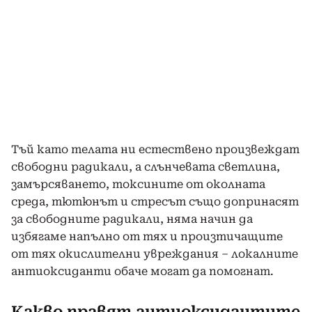
Тъй като телата ни естествено произвеждат
свободни радикали, а слънчевата светлина,
замърсяването, токсините от околната
среда, тютюнът и стресът също допринасят
за свободните радикали, няма начин да
избягаме напълно от тях и произтичащите
от тях окислителни увреждания – локалните
антиоксиданти обаче могат да помогнат.
Какво правят антиоксидантите