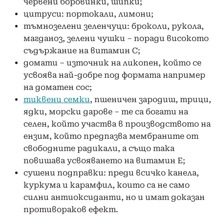
червени боровинки, шипки;
цитруси: портокали, лимони;
тъмнозелени зеленчуци: броколи, рукола,
магданоз, зелени чушки – поради високото
съдържание на витамин С;
домати – източник на ликопен, който се
усвоява най-добре под формата например
на доматен сос;
тиквени семки
, пшеничен зародиш, трици,
ядки, морски дарове – те са богати на
селен, който участва в производството на
ензим, който предпазва мембраните от
свободните радикали, а също така
повишава усвояването на витамин Е;
сушени подправки: преди всичко канела,
куркума и карамфил, които са не само
силни антиоксиданти, но и имат доказан
противораков ефект.