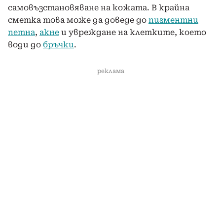
самовъзстановяване на кожата. В крайна
сметка това може да доведе до
пигментни
петна
,
акне
и увреждане на клетките, което
води до
бръчки
.
реклама