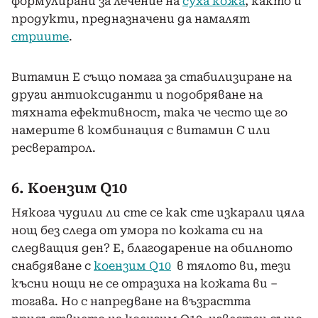
формулирани за лечение на
суха кожа
, както и
продукти, предназначени да намалят
стриите
.
Витамин Е също помага за стабилизиране на
други антиоксиданти и подобряване на
тяхната ефективност, така че често ще го
намерите в комбинация с витамин С или
ресвератрол.
6. Коензим Q10
Някога чудили ли сте се как сте изкарали цяла
нощ без следа от умора по кожата си на
следващия ден? Е, благодарение на обилното
снабдяване с
коензим Q10
в тялото ви, тези
късни нощи не се отразиха на кожата ви –
тогава. Но с напредване на възрастта