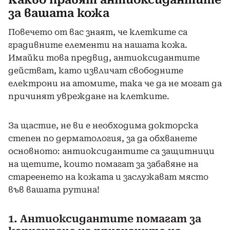
за вашата кожа
Повечето от вас знаят, че клетките са
градивните елементи на нашата кожа.
Имайки това предвид, антиоксидантите
действат, като извличат свободните
електрони на атомите, така че да не могат да
причинят увреждане на клетките.
За щастие, не ви е необходима докторска
степен по дерматология, за да обхванете
основното: антиоксидантите са защитници
на щетите, които помагат за забавяне на
стареенето на кожата и заслужават място
във вашата рутина!
1. Антиоксидантите помагат за