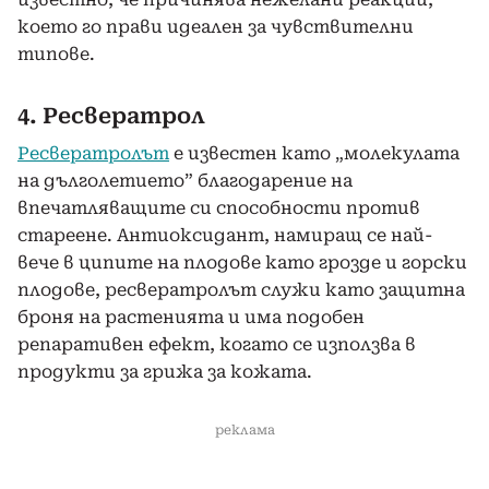
което го прави идеален за чувствителни
типове.
4. Ресвератрол
Ресвератролът
е известен като „молекулата
на дълголетието” благодарение на
впечатляващите си способности против
стареене. Антиоксидант, намиращ се най-
вече в ципите на плодове като грозде и горски
плодове, ресвератролът служи като защитна
броня на растенията и има подобен
репаративен ефект, когато се използва в
продукти за грижа за кожата.
реклама