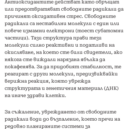
Антиоксидантите действат като обръщат
или предотвратяват свободните радикали да
причинят оксидативен стрес. Свободните
радикали са нестабилни молекули с един или
повече измамни електрони (тоест субатомни
частици). Тази структура прави тези
молекули силно реактивни и податливи на
окисляване, на което сте били свидетели, ако
някога сте виждали нарязана ябълка да
покафенява. За да придобият стабилност, те
реагират с други молекули, предизвиквайки
верижна реакция, която уврежда
структурата и генетичния материал (ДНК)
на иначе здрави клетки.
За съжаление, увреждането от свободните
радикали води до възпаление, което пречи на
редовно планираните системи за