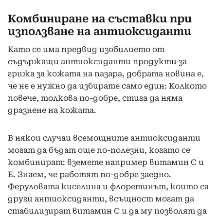
Комбиниране на съставки при
използване на антиоксиданти
Като се има предвид изобилието от
съдържащи антиоксиданти продукти за
грижа за кожата на пазара, добрата новина е,
че не е нужно да избирате само един: Колкото
повече, толкова по-добре, стига да няма
дразнене на кожата.
В някои случаи всемощните антиоксиданти
могат да бъдат още по-полезни, когато се
комбинират: вземете например витамин С и
Е. Знаем, че работят по-добре заедно.
Феруловата киселина и флоретинът, които са
други антиоксиданти, всъщност могат да
стабилизират витамин С и да му позволят да