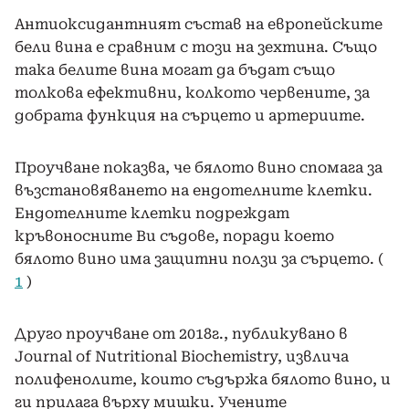
Антиоксидантният състав на европейските
бели вина е сравним с този на зехтина. Също
така белите вина могат да бъдат също
толкова ефективни, колкото червените, за
добрата функция на сърцето и артериите.
Проучване показва, че бялото вино спомага за
възстановяването на ендотелните клетки.
Ендотелните клетки подреждат
кръвоносните Ви съдове, поради което
бялото вино има защитни ползи за сърцето. (
1
)
Друго проучване от 2018г., публикувано в
Journal of Nutritional Biochemistry, извлича
полифенолите, които съдържа бялото вино, и
ги прилага върху мишки. Учените