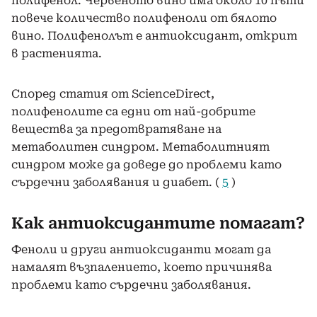
полифенол. Червеното вино има около 10 пъти
повече количество полифеноли от бялото
вино. Полифенолът е антиоксидант, открит
в растенията.
Според статия от ScienceDirect,
полифенолите са едни от най-добрите
вещества за предотвратяване на
метаболитен синдром. Метаболитният
синдром може да доведе до проблеми като
сърдечни заболявания и диабет. (
5
)
Как антиоксидантите помагат?
Феноли и други антиоксиданти могат да
намалят възпалението, което причинява
проблеми като сърдечни заболявания.