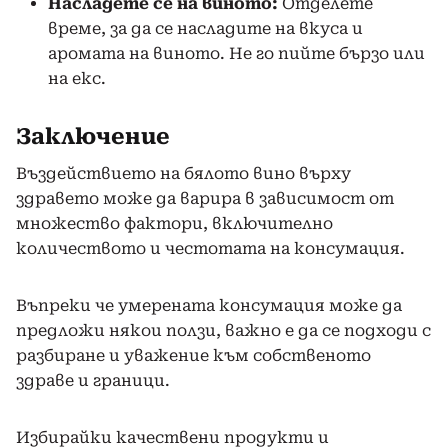
Насладете се на виното:
Отделете
време, за да се насладите на вкуса и
аромата на виното. Не го пийте бързо или
на екс.
Заключение
Въздействието на бялото вино върху
здравето може да варира в зависимост от
множество фактори, включително
количеството и честотата на консумация.
Въпреки че умерената консумация може да
предложи някои ползи, важно е да се подходи с
разбиране и уважение към собственото
здраве и граници.
Избирайки качествени продукти и