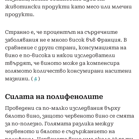
животински продукти като месо или млечни
продукти.
Странно е, че процентът на сърдечните
заболявания не е много висок във Франция. В
сравнение с други страни, консумацията на
вино е по-висока и някои изследователи
твърдят, че виното може да компенсира
голямото количество консумирани наситени
мазнини. (
4
)
Силата на полифенолите
Проведени са по-малко изследвания върху
бялото вино, защото червеното вино се смята
за по-полезно. Голямата разлика между
червеното и бялото е съдържанието на