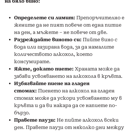
на бяло вино:
Определете си лимит:
Препоръчително е
жените да не пият повече от една питие
на ден, а мъжете – не повече от две.
Разреждайте виното си:
Пийте вино с
вода или газирана вода, за да намалите
количеството алкохол, което
консумирате.
Яжте, докато пиете:
Храната може да
забави усвояването на алкохола в кръвта.
Избягвайте пиене на гладен
стомах:
Пиенето на алкохол на гладен
стомах може да ускори усвояването му в
кръвта и да ви накара да се напиете по-
бързо.
Правете паузи:
Не пийте алкохол всеки
ден. Правете паузи от няколко дни между