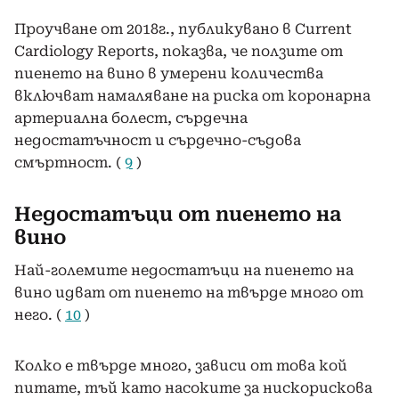
Проучване от 2018г., публикувано в Current
Cardiology Reports, показва, че ползите от
пиенето на вино в умерени количества
включват намаляване на риска от коронарна
артериална болест, сърдечна
недостатъчност и сърдечно-съдова
смъртност. (
9
)
Недостатъци от пиенето на
вино
Най-големите недостатъци на пиенето на
вино идват от пиенето на твърде много от
него. (
10
)
Колко е твърде много, зависи от това кой
питате, тъй като насоките за нискорискова