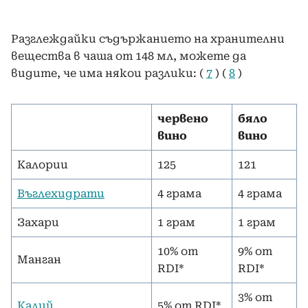
Разглеждайки съдържанието на хранителни
вещества в чаша от 148 мл, можете да
видите, че има някои разлики: (
7
) (
8
)
червено
бяло
вино
вино
Калории
125
121
Въглехидрати
4 грама
4 грама
Захари
1 грам
1 грам
10% от
9% от
Манган
RDI*
RDI*
3% от
Калий
5% от RDI*