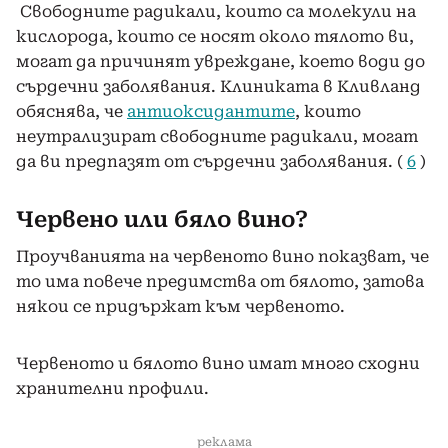
Свободните радикали, които са молекули на
кислорода, които се носят около тялото ви,
могат да причинят увреждане, което води до
сърдечни заболявания. Клиниката в Кливланд
обяснява, че
антиоксидантите
, които
неутрализират свободните радикали, могат
да ви предпазят от сърдечни заболявания. (
6
)
Червено или бяло вино?
Проучванията на червеното вино показват, че
то има повече предимства от бялото, затова
някои се придържат към червеното.
Червеното и бялото вино имат много сходни
хранителни профили.
реклама