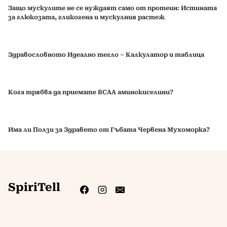
Защо мускулите не се нуждаят само от протеин: Истината
за глюкозата, гликогена и мускулния растеж
Здравословното Идеално тегло – Калкулатор и таблица
Кога трябва да приемате BCAA аминокиселини?
Има ли Ползи за Здравето от Гъбата Червена Мухоморка?
SpiriTell