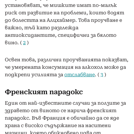
установяват, че мишките имат по-малък
риск от развитие на проблеми, които водят
до болестта на Алцхаймер. Това проучване е
важно, тъй като разглежда
антиоксидантите, специфични за бялото
вино. (
2
)
Освен това, различни проучванията показват,
че умерената консумация на алкохол може да
подкрепи усилията за
отслабване
. (
3
)
Френският парадокс
Един от най-известните случаи за ползите за
здравето от виното се нарича френският
парадокс. Във Франция е обичайно да се яде
храна с високо съдържание на наситени
мазнини, която обикновено идва от