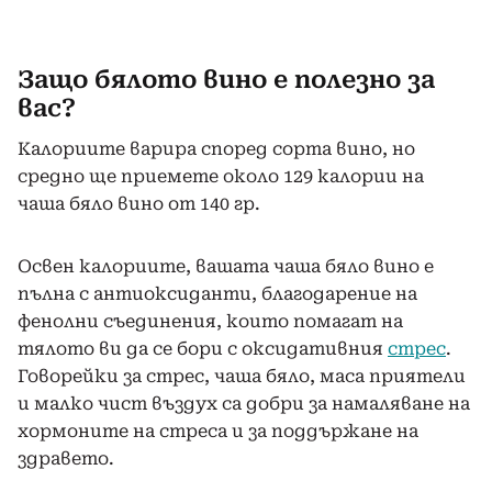
Защо бялото вино е полезно за
вас?
Калориите варира според сорта вино, но
средно ще приемете около 129 калории на
чаша бяло вино от 140 гр.
Освен калориите, вашата чаша бяло вино е
пълна с антиоксиданти, благодарение на
фенолни съединения, които помагат на
тялото ви да се бори с оксидативния
стрес
.
Говорейки за стрес, чаша бяло, маса приятели
и малко чист въздух са добри за намаляване на
хормоните на стреса и за поддържане на
здравето.