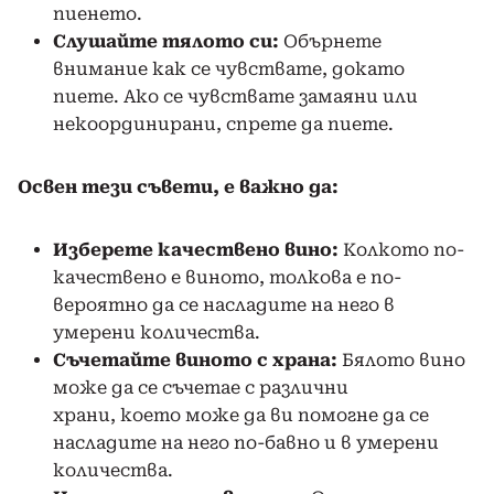
пиенето.
Слушайте тялото си:
Обърнете
внимание как се чувствате, докато
пиете. Ако се чувствате замаяни или
некоординирани, спрете да пиете.
Освен тези съвети, е важно да:
Изберете качествено вино:
Колкото по-
качествено е виното, толкова е по-
вероятно да се насладите на него в
умерени количества.
Съчетайте виното с храна:
Бялото вино
може да се съчетае с различни
храни, което може да ви помогне да се
насладите на него по-бавно и в умерени
количества.