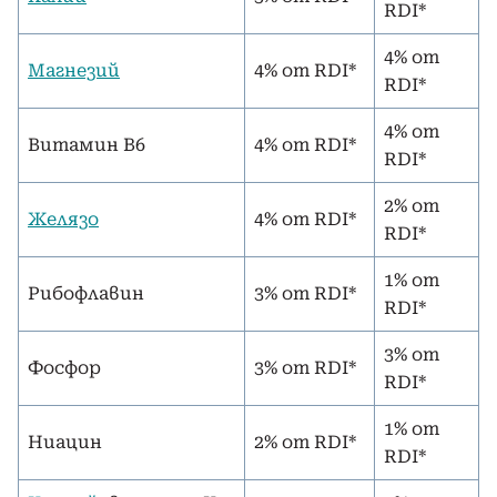
RDI*
4% от
Магнезий
4% от RDI*
RDI*
4% от
Витамин В6
4% от RDI*
RDI*
2% от
Желязо
4% от RDI*
RDI*
1% от
Рибофлавин
3% от RDI*
RDI*
3% от
Фосфор
3% от RDI*
RDI*
1% от
Ниацин
2% от RDI*
RDI*