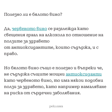
Полезно ли е бялото вино?
Да,
червеното вино
се разглежда като
свещения граал на алкохола по отношение на
ползите за здравето
от антиоксидантите, които съдържа, и с
право.
Но бялото вино също е полезно и въпреки че,
не съдържа същите мощни
антиоксиданти
като червеното вино, то има някои подобни
ползи за здравето, като например намаляване
на риска от сърдечни заболявания.
реклама