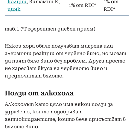
Калций
, витамин К,
1% от
1% от RDI*
цинк
RDI*
таб.1 (*Референтен дневен прием)
Някои хора обаче получават мигрена или
алергични реакции от червено вино, но могат
да пият бяло вино без проблем. Други просто
не харесват вкуса на червеното вино и
предпочитат бялото.
Ползи от алкохола
Алкохолът като цяло има някои ползи за
здравето, които подобряват
антиоксидантите, които вече присъстват в
бялото вино.