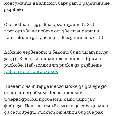
консумация на алкохол варират в различните
държави.
Световната здравна организация (СЗО)
препоръчва не повече от две стандартни
напитки на ден, пет дни в седмицата. (
11
)
Докато червеното и бялото вино имат ползи
за здравето, алкохолните напитки крият
рискове. Най-големият риск е да развиете
зависимост от алкохол
.
Пиенето на твърде много може да доведе до
сърдечни проблеми като аритмия
и чернодробни проблеми, като цироза и
фиброза. Панкреасът Ви може да се възпали и
да се повреди. Рискът от някои видове рак