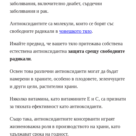
заболявания, включително диабет, сърдечни
заболявания и рак.
Антиоксидантите са молекули, които се борят със
свободните радикали в
човешкото тяло
.
Имайте предвид, че вашето тяло притежава собствена
естествена антиоксидантна
защита срещу свободните
радикали
.
Освен това различни антиоксиданти могат да бъдат
намерени в храните, особено в плодовете, зеленчуците
и други цели, растителни храни.
Няколко витамина, като витамините Е и С, са признати
за тяхната ефективност като антиоксиданти.
Също така, антиоксидантните консерванти играят
жизненоважна роля в производството на храни, като
удължават срока на годност.