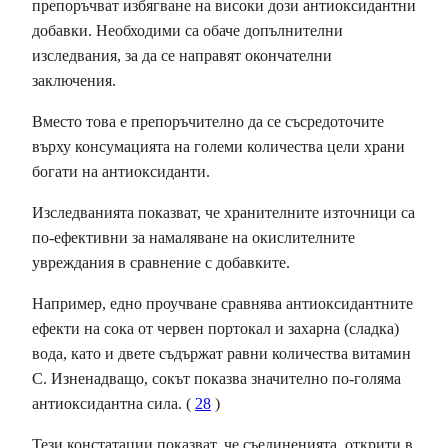
препоръчват избягване на високи дози антиоксидантни
добавки. Необходими са обаче допълнителни
изследвания, за да се направят окончателни
заключения.
Вместо това е препоръчително да се съсредоточите
върху консумацията на големи количества цели храни
богати на антиоксиданти.
Изследванията показват, че хранителните източници са
по-ефективни за намаляване на окислителните
увреждания в сравнение с добавките.
Например, едно проучване сравнява антиоксидантните
ефекти на сока от червен портокал и захарна (сладка)
вода, като и двете съдържат равни количества витамин
С. Изненадващо, сокът показва значително по-голяма
антиоксидантна сила. (
28
)
Тези констатации показват, че съединенията, открити в