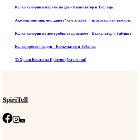
Колко калории изгаряме на ден – Калкулатор и Таблица
Ако още мислиш, че с „диета“ се отслабва — изпускаш най-важното
Колко калории на ден трябва да приемаме – Калкулатор и Таблица
Колко протеин на ден – Калкулатор и Таблица
35 Храни Богати на Протеин (белтъчини)
SpiriTell