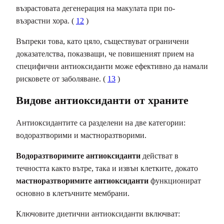
възрастовата дегенерация на макулата при по-
възрастни хора. (
12
)
Въпреки това, като цяло, съществуват ограничени
доказателства, показващи, че повишеният прием на
специфични антиоксиданти може ефективно да намали
рисковете от заболяване. (
13
)
Видове антиоксиданти от храните
Антиоксидантите са разделени на две категории:
водоразтворими и мастноразтворими.
Водоразтворимите антиоксиданти
действат в
течността както вътре, така и извън клетките, докато
мастноразтворимите антиоксиданти
функционират
основно в клетъчните мембрани.
Ключовите диетични антиоксиданти включват: