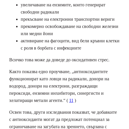
увеличаване на ензимите, които генерират
свободни радикали
прекъсване на електронни транспортни вериги
прекомерно освобождаване на свободни железни
или медни йони
активиране на фагоцити, вид бели кръвни клетки
с роля в борбата с инфекциите
Всичко това може да доведе до оксидативен стрес.
Както показва едно проучване, „антиоксидантите
функционират като ловци на радикали, донори на
водород, донори на електрони, разграждащи
пероксиди, ензимни инхибитори, синергисти и
хелатиращи метали агенти.“ (
11
)
Освен това, други изследвания показват, че добавките
с антиоксиданти могат да предложат потенциал за
ограничаване на загубата на зрението, свързана с