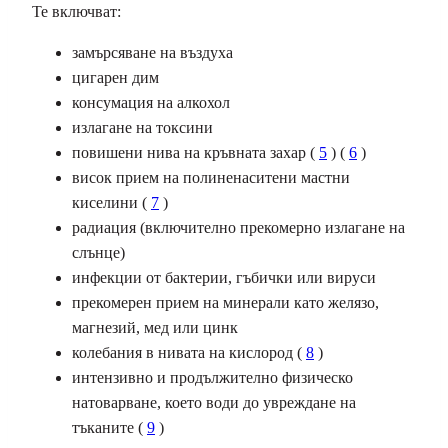
Те включват:
замърсяване на въздуха
цигарен дим
консумация на алкохол
излагане на токсини
повишени нива на кръвната захар (
5
) (
6
)
висок прием на полиненаситени мастни
киселини (
7
)
радиация (включително прекомерно излагане на
слънце)
инфекции от бактерии, гъбички или вируси
прекомерен прием на минерали като желязо,
магнезий, мед или цинк
колебания в нивата на кислород (
8
)
интензивно и продължително физическо
натоварване, което води до увреждане на
тъканите
(
9
)