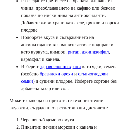
Разгледайте цветовете на храната във вашата
чиния; преобладаването на кафяво или бежово
показва по-ниски нива на антиоксиданти.
Добавете живи храни като зеле, цвекло и горски
плодове.
Подобрете вкуса и съдържанието на
антиоксиданти във вашите ястия с подправки
като куркума, кимион,
риган
,
джинджифил
,
карамфил и канела.
Изберете
здравословни храни
като ядки, семена
(особено
бразилски орехи
и
слънчогледови
семки
) и сушени плодове. Изберете сортове без
добавена захар или сол.
Можете също да си приготвяте тези питателни
вкусотии, създадени от регистрирани диетолози:
Черешово-бадемово смути
Пикантни печени моркови с канела и