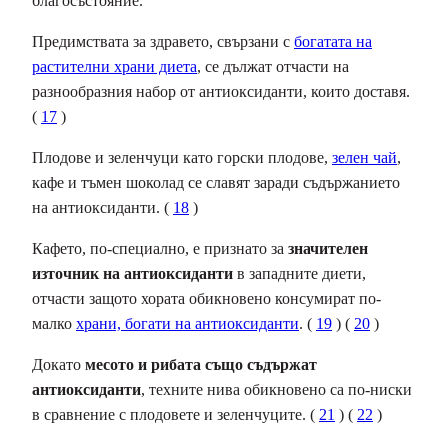
благосъстояние.
Предимствата за здравето, свързани с
богатата на
растителни храни диета
, се дължат отчасти на
разнообразния набор от антиоксиданти, които доставя.
(
17
)
Плодове и зеленчуци като горски плодове,
зелен чай
,
кафе и тъмен шоколад се славят заради съдържанието
на антиоксиданти. (
18
)
Кафето, по-специално, е признато за
значителен
източник на антиоксиданти
в западните диети,
отчасти защото хората обикновено консумират по-
малко
храни, богати на антиоксиданти
. (
19
) (
20
)
Докато
месото и рибата също съдържат
антиоксиданти
, техните нива обикновено са по-ниски
в сравнение с плодовете и зеленчуците. (
21
) (
22
)