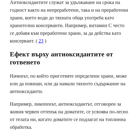
Антиоксидантите служат за удължаване на срока на
годност както на непреработени, така и на преработени
храни, което води до тяхната обща употреба като
хранителни консерванти. Например, витамин С често
се добавя към преработени храни, за да действа като
консервант. (
23
)
Ефект върху антиоксидантите от
готвенето
Начинът, по който приготвяте определени храни, може
или да повиши, или да намали тяхното съдържание на
антиоксиданти.
Например, ликопенът, антиоксидантът, отговорен за
живия червен оттенък на доматите, се усвоява по-лесно
от телата ни, когато доматите се подлагат на топлинна
обработка.