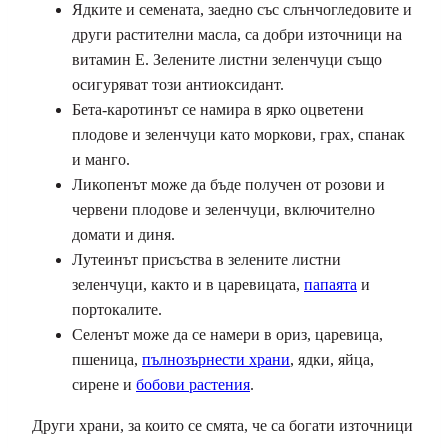
Ядките и семената, заедно със слънчогледовите и
други растителни масла, са добри източници на
витамин Е. Зелените листни зеленчуци също
осигуряват този антиоксидант.
Бета-каротинът се намира в ярко оцветени
плодове и зеленчуци като моркови, грах, спанак
и манго.
Ликопенът може да бъде получен от розови и
червени плодове и зеленчуци, включително
домати и диня.
Лутеинът присъства в зелените листни
зеленчуци, както и в царевицата,
папаята
и
портокалите.
Селенът може да се намери в ориз, царевица,
пшеница,
пълнозърнести храни
, ядки, яйца,
сирене и
бобови растения
.
Други храни, за които се смята, че са богати източници