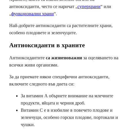
антиоксиданти, често се наричат ​​„
суперхрани
“ или
„
функционални храни
“.
Най-добрите антиоксиданти са растителните храни,
особено плодовете и зеленчуците.
Антиоксиданти в храните
Антиоксидантите
са жизненоважни
за оцеляването на
всички живи организми.
За да приемате някои специфични антиоксиданти,
включите следното във диета си:
За витамин А обърнете внимание на млечните
продукти, яйцата и черния дроб.
Витамин С е в изобилие в повечето плодове и
зеленчуци, особено горски плодове, портокали и
чушки.