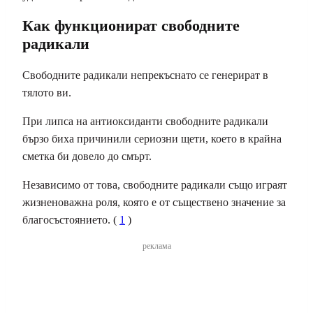
Как функционират свободните
радикали
Свободните радикали непрекъснато се генерират в
тялото ви.
При липса на антиоксиданти свободните радикали
бързо биха причинили сериозни щети, което в крайна
сметка би довело до смърт.
Независимо от това, свободните радикали също играят
жизненоважна роля, която е от съществено значение за
благосъстоянието. (
1
)
реклама