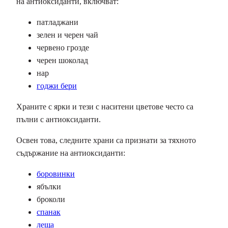
на антиоксиданти, включват:
патладжани
зелен и черен чай
червено грозде
черен шоколад
нар
годжи бери
Храните с ярки и тези с наситени цветове често са
пълни с антиоксиданти.
Освен това, следните храни са признати за тяхното
съдържание на антиоксиданти:
боровинки
ябълки
броколи
спанак
леща