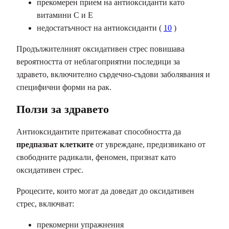
прекомерен прием на антиоксиданти като
витамини С и Е
недостатъчност на антиоксиданти
(
10
)
Продължителният оксидативен стрес повишава
вероятността от неблагоприятни последици за
здравето, включително сърдечно-съдови заболявания и
специфични форми на рак.
Ползи за здравето
Антиоксидантите притежават способността да
предпазват клетките
от увреждане, предизвикано от
свободните радикали, феномен, признат като
оксидативен стрес.
Pроцесите, които могат да доведат до оксидативен
стрес, включват:
прекомерни упражнения