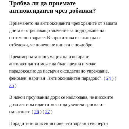
Трябва ли да приемате
антиоксиданти чрез добавки?
Приемането на антиоксиданти чрез храните от вашата
диета е от решаващо значение за поддържане на
оптимално здраве. Въпреки това е важно да се
отбележи, че повече не винаги е по-добро.
Прекомерната консумация на изолирани
антиоксиданти може да бъде вредна и може
парадоксално да насърчи оксидативно увреждане,
феномен, наричан „антиоксидантен парадокс“. (
24
) (
25
)
В някои проучвания дори се наблюдава, че високите
дози антиоксиданти могат да увеличат риска от
смъртност. (
26
) (
27
)
Поради тези опасения повечето здравни експерти