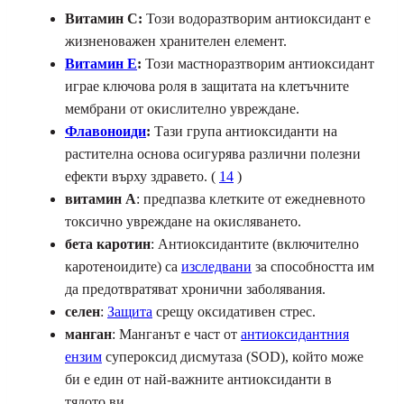
Витамин C:
Този водоразтворим антиоксидант е
жизненоважен хранителен елемент.
Витамин Е
:
Този мастноразтворим антиоксидант
играе ключова роля в защитата на клетъчните
мембрани от окислително увреждане.
Флавоноиди
:
Тази група антиоксиданти на
растителна основа осигурява различни полезни
ефекти върху здравето. (
14
)
витамин А
: предпазва клетките от ежедневното
токсично увреждане на окисляването.
бета каротин
: Антиоксидантите (включително
каротеноидите) са
изследвани
за способността им
да предотвратяват хронични заболявания.
селен
:
Защита
срещу оксидативен стрес.
манган
: Манганът е част от
антиоксидантния
ензим
супероксид дисмутаза (SOD), който може
би е един от най-важните антиоксиданти в
тялото ви