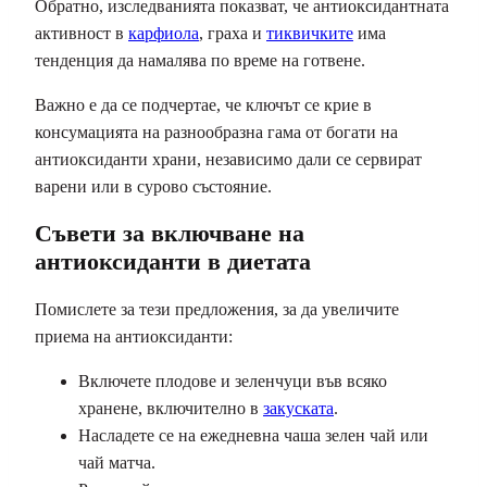
Обратно, изследванията показват, че антиоксидантната
активност в
карфиола
, граха и
тиквичките
има
тенденция да намалява по време на готвене.
Важно е да се подчертае, че ключът се крие в
консумацията на разнообразна гама от богати на
антиоксиданти храни, независимо дали се сервират
варени или в сурово състояние.
Съвети за включване на
антиоксиданти в диетата
Помислете за тези предложения, за да увеличите
приема на антиоксиданти:
Включете плодове и зеленчуци във всяко
хранене, включително в
закуската
.
Насладете се на ежедневна чаша зелен чай или
чай матча.