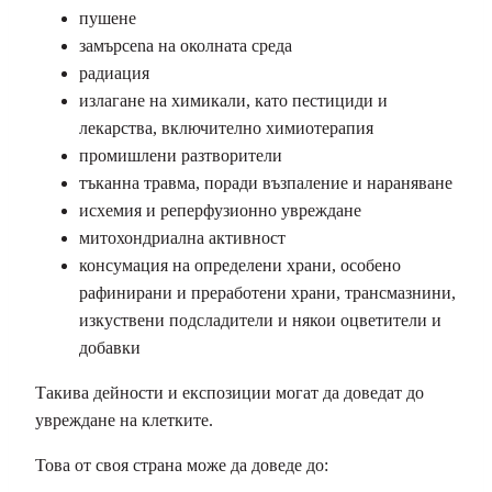
пушене
замърсena на околната среда
радиация
излагане на химикали, като пестициди и
лекарства, включително химиотерапия
промишлени разтворители
тъканна травма, поради възпаление и нараняване
исхемия и реперфузионно увреждане
митохондриална активност
консумация на определени храни, особено
рафинирани и преработени храни, трансмазнини,
изкуствени подсладители и някои оцветители и
добавки
Такива дейности и експозиции могат да доведат до
увреждане на клетките.
Това от своя страна може да доведе до: