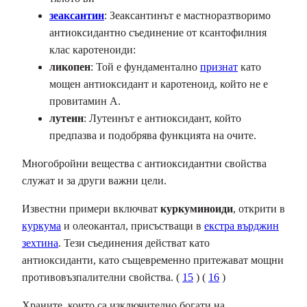
зеаксантин
: Зеаксантинът е мастноразтворимо
антиоксидантно съединение от ксантофилния
клас каротеноиди:
ликопен
: Той е фундаментално
признат
като
мощен антиоксидант и каротеноид, който не е
провитамин А.
лутеин
: Лутеинът е антиоксидант, който
предпазва и подобрява функцията на очите.
Многобройни вещества с антиоксидантни свойства
служат и за други важни цели.
Известни примери включват
куркуминоиди
, открити в
куркума
и олеокантал, присъстващи в
екстра върджин
зехтина
. Тези съединения действат като
антиоксиданти, като същевременно притежават мощни
противовъзпалителни свойства. (
15
) (
16
)
Храните, които са изключително богати на