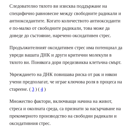
Следователно тялото ви изисква поддържане на
специфично равновесие между свободните радикали и
антиоксидантите. Когато количеството антиоксиданти
е по-малко от свободните радикали, това може да
доведе до състояние, наречено оксидативен стрес.
Продължителният оксидативен стрес има потенциал да
увреди вашата ДНК и други критични молекули в
тялото ви. Понякога дори предизвиква клетъчна смърт.
Увреждането на ДНК повишава риска от рак и някои
учени предполагат, че играе ключова роля в процеса на
стареене. (
3
) (
4
)
Множество фактори, включващи начина на живот,
стреса и околната среда, са признати за насърчаване на
прекомерното производство на свободни радикали и
оксидативния стрес.