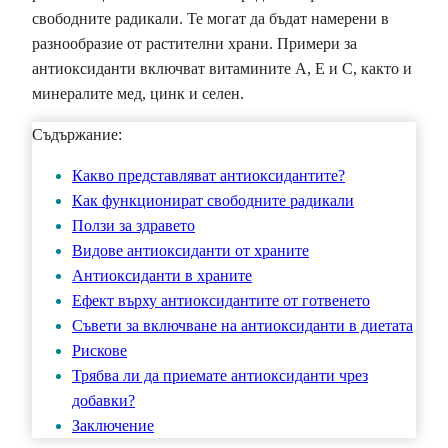
свободните радикали. Те могат да бъдат намерени в
разнообразие от растителни храни. Примери за
антиоксиданти включват витамините A, E и C, както и
минералите мед, цинк и селен.
Съдържание:
Какво представляват антиоксидантите?
Как функционират свободните радикали
Ползи за здравето
Видове антиоксиданти от храните
Антиоксиданти в храните
Ефект върху антиоксидантите от готвенето
Съвети за включване на антиоксиданти в диетата
Рискове
Трябва ли да приемате антиоксиданти чрез
добавки?
Заключение