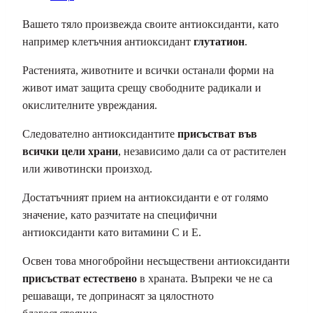
Вашето тяло произвежда своите антиоксиданти, като
например клетъчния антиоксидант
глутатион
.
Растенията, животните и всички останали форми на
живот имат защита срещу свободните радикали и
окислителните увреждания.
Следователно антиоксидантите
присъстват във
всички цели храни
, независимо дали са от растителен
или животински произход.
Достатъчният прием на антиоксиданти е от голямо
значение, като разчитате на специфични
антиоксиданти като витамини С и Е.
Освен това многобройни несъществени антиоксиданти
присъстват естествено
в храната. Въпреки че не са
решаващи, те допринасят за цялостното