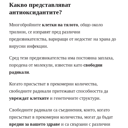
Какво представляват
антиоксидантите?
Многобройните
клетки на тялото
, общо около
трилион, се изправят пред различни
предизвикателства, вариращи от недостиг на храна до
вирусни инфекции.
Сред тези предизвикателства има постоянна заплаха,
породена от молекули, известни като
свободни
радикали
.
Когато присъстват в прекомерни количества,
свободните радикали притежават способността да
увреждат клетките
и генетичните структури.
Свободните радикали са съединения, които, когато
присъстват в прекомерни количества, могат да бъдат
вредни за вашето здраве
и са свързани с различни