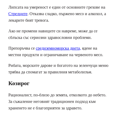
Липсата на умереност е един от основните грехове на
Стрелците
. Отказва сладко, пържено месо и алкохол, а
лекарите бият тревога.
Ако не промени навиците си навреме, може да се
сблъска със сериозни здравословни проблеми.
Препоръчва се
средиземноморска диета,
ядене на
местни продукти и ограничаване на червеното месо.
Рибата, морските дарове и богатото на зеленчуци меню
трябва да спомагат за правилния метаболизъм.
Козирог
Рационалист, по-близо до земята, отколкото до небето.
За съжаление неговият традиционен подход към
храненето не е благоприятен за здравето.