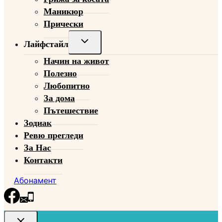
Маникюр
Прически
Toggle
Лайфстайл
child
Начин на живот
menu
Полезно
Любопитно
За дома
Пътешествие
Зодиак
Ревю прегледи
За Нас
Контакти
Абонамент