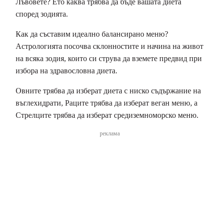
Лъвовете? Ето каква трябва да бъде вашата диета
според зодията.
Как да съставим идеално балансирано меню?
Астрологията посочва склонностите и начина на живот
на всяка зодия, които си струва да вземете предвид при
избора на здравословна диета.
Овните трябва да изберат диета с ниско съдържание на
въглехидрати, Раците трябва да изберат веган меню, а
Стрелците трябва да изберат средиземноморско меню.
реклама