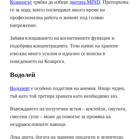
Козирогът
трябва да избере
диетата MIND
. Препоръчва
се за хора, които посвещават много време на
професионална работа и живеят под голямо
напрежение.
Забавя влошаването на когнитивните функции и
подобрява концентрацията. Този начин на хранене
изисква много усилия и идеално се вписва в
поведението на Козирога.
Водолей
Водолеят
е особено податлив на анемия. Нищо чудно,
тъй като той третира храната като необходимо зло.
Въвеждането на полутечни ястия – коктейли, смутита,
смесени супи – може да помогне за промяна на
нездравословните навици.
Лека диета, богата на зърнени продукти и зеленчуци,