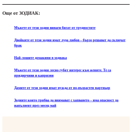
Още от ЗОДИАК:
Мъжете от тези зодии винаги бягат от трудностите
Двойките от тези зодии имат луда любов – бързо решават да сключат
брак
Най-лошите домакини в зодиака
Мъжете от тези зодии лесно губят интерес към жените. Те са
придирчиви и капризни
Дамите от тези зодии имат нужда от по-възрастен партньор
Зодиите които трябва да внимават с хапването – има опасност да
напълнеят през месец май