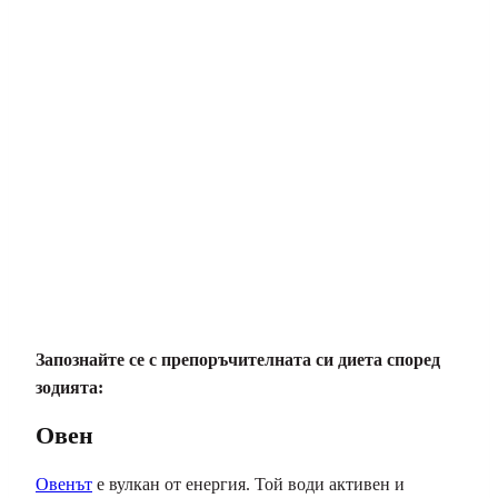
Запознайте се с препоръчителната си диета според
зодията:
Овен
Овенът
е вулкан от енергия. Той води активен и