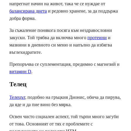
напрегнат начин на живот, така че се нуждае от
балансирана диета
и редовно хранене, за да поддържа
добра форма.
За съжаление понякога посяга към нездравословни
закуски. Той трябва да включва много
протеини
и
мазнини в дневното си меню и напълно да избягва
въглехидратите.
Препоръчва се суплементация, предимно с магнезий и
витамин D
.
Телец
Телецът
, подобно на гръцкия Дионис, обича да пирува,
да яде и да пие вино без мярка.
Освен чисто социален аспект, той търпи много загуби
от това. Основният от тях е проблемите с