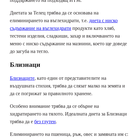
поддържането на подходящ ИТМ.
Диетата за Телец трябва да се основава на
елиминирането на въглехидрати, т.е.
диета с ниско
съдържание на въглехидрати
продукти като хляб,
тестени изделия, сладкиши, захар и включването на
меню с ниско съдържание на мазнини, което ще доведе
до загуба на тегло.
Близнаци
Близнаците
, като един от представителите на
въздушната стихия, трябва да слязат малко на земята и
да се погрижат за правилното хранене.
Особено внимание трябва да се обърне на
хидратирането на тялото. Идеалната диета за Близнаци
трябва да е
без глутен
.
Елиминирането на пшеница, ръж, овес и замяната им с: