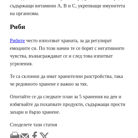
съдържащи витамини А, В и С, укрепващи имунитета
на организма.
Риби
Рибите
често използват храната, за да регулират
емоциите си. По този начин те се борят с негативните
чувства, възнаграждават се и след това изпитват
угризения.
Те са склонни да имат хранителни разстройства, така
че редовното хранене е важно за тях.
Опитайте се да следвате план за 5 хранения на ден и
избягвайте да похапвате продукти, съдържащи прости
захари и бързо хранене.
Споделете тази статия