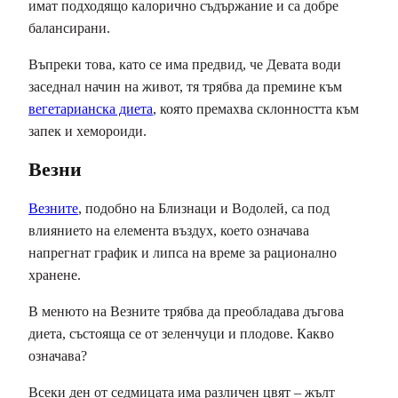
имат подходящо калорично съдържание и са добре
балансирани.
Въпреки това, като се има предвид, че Девата води
заседнал начин на живот, тя трябва да премине към
вегетарианска диета
, която премахва склонността към
запек и хемороиди.
Везни
Везните
, подобно на Близнаци и Водолей, са под
влиянието на елемента въздух, което означава
напрегнат график и липса на време за рационално
хранене.
В менюто на Везните трябва да преобладава дъгова
диета, състояща се от зеленчуци и плодове. Какво
означава?
Всеки ден от седмицата има различен цвят – жълт