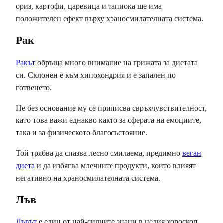
ориз, картофи, царевица и тапиока ще има
положителен ефект върху храносмилателната система.
Рак
Ракът
обръща много внимание на грижата за диетата
си. Склонен е към хипохондрия и е запален по
готвенето.
Не без основание му се приписва свръхчувствителност,
като това важи еднакво както за сферата на емоциите,
така и за физическото благосъстояние.
Той трябва да спазва лесно смилаема, предимно
веган
диета
и да избягва млечните продукти, които влияят
негативно на храносмилателната система.
Лъв
Лъвът
е един от най-силните знаци в целия хороскоп.