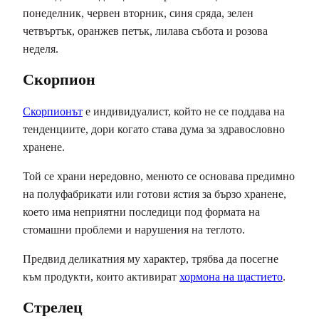
понеделник, червен вторник, синя сряда, зелен
четвъртък, оранжев петък, лилава събота и розова
неделя.
Скорпион
Скорпионът
е индивидуалист, който не се поддава на
тенденциите, дори когато става дума за здравословно
хранене.
Той се храни нередовно, менюто се основава предимно
на полуфабрикати или готови ястия за бързо хранене,
което има неприятни последици под формата на
стомашни проблеми и нарушения на теглото.
Предвид деликатния му характер, трябва да посегне
към продукти, които активират
хормона на щастието
.
Стрелец