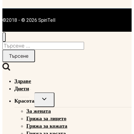
©2018 - © 2026 SpiriTell
Търсене
за:
Здраве
Диети
Toggle
Красота
child
За жената
menu
Грижа за лицето
Грижа за кожата
Грижа за косата