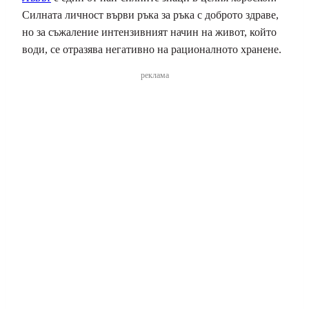
Силната личност върви ръка за ръка с доброто здраве,
но за съжаление интензивният начин на живот, който
води, се отразява негативно на рационалното хранене.
реклама