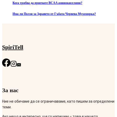
Кога трябва да приемате BCAA аминокиселини?
Има ли Ползи за Здравето от Гъбата Червена Мухоморка?
SpiriTell
За нас
Ние не обичаме да се ограничаваме, като пишем за определени
теми.
Ако нещо е интересно, ще го напишем – това е нашето