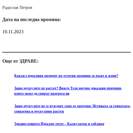
Радослав Петров
Дата на последна промяна:
10.11.2023
Още от ЗДРАВЕ:
Какъв е идеалния процент на телесни мазнини за мъже и жени?
Защо мускулите не растат? Вижте Тези научно доказани причини,
които може да спират прогреса ви
Защо мускулите не се нуждаят само от протеин: Истината за глюкозата,
гликогена и мускулния растеж
Здравословното Идеално тегло – Калкулатор и таблица