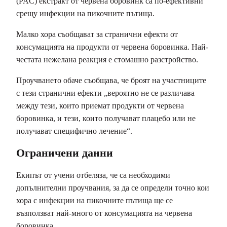
(PAC) екстракт от червена боровинк са по-ефективни
срещу инфекции на пикочните пътища.
Малко хора съобщават за странични ефекти от
консумацията на продукти от червена боровинка. Най-
честата нежелана реакция е стомашно разстройство.
Проучването обаче съобщава, че броят на участниците
с тези странични ефекти „вероятно не се различава
между тези, които приемат продукти от червена
боровинка, и тези, които получават плацебо или не
получават специфично лечение“.
Ограничени данни
Екипът от учени отбеляза, че са необходими
допълнителни проучвания, за да се определи точно кои
хора с инфекции на пикочните пътища ще се
възползват най-много от консумацията на червена
боровинка.