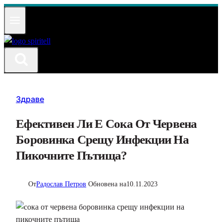
Към
съдържанието
Здраве
Ефективен Ли Е Сока От Червена
Боровинка Срещу Инфекции На
Пикочните Пътища?
От
Радослав Петров
Обновена на
10.11.2023