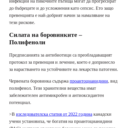
инфекции на пикочните пътища могат да прогресират
до бъбреците и до усложнения като сепсис. Ето защо
превенцията е най-добрият начин за намаляване на
тези рискове.
Силата на боровинките –
Полифеноли
Предписанията за антибиотици са преобладаващият
протокол за превенция и лечение, което е допринесло
за нарастването на устойчивите на лекарства патогени.
Червената боровинка съдържа
проантоцианидини
, вид
полифенол
. Тези хранителни вещества имат
забележителен антимикробен и антиоксидантен
потенциал.
>В
изследователска статия от 2022 година
канадски
учени установиха, че богатия на проантоцианидини