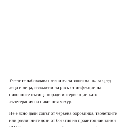
Учените наблюдават значителна защитна полза сред
деца и лица, изложени на риск от инфекции на
пикочните пътища поради интервенции като
лъчетерапия на пикочния мехур.
Не е ясно дали сокът от червена боровинка, таблетките
или различните дози от богатия на проантоцианидини