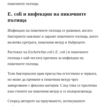
пикочните пътища.
E. coli
и инфекции на пикочните
пътища
Инфекции на пикочните пътища се развиват, когато
бактериите навлязат и заразят пикочните пътища, което
включва уретрата, пикочния мехур и бъбреците.
Растежът на
Escherichia coli
(
E. coli
) в пикочните
пътища е най-честата причина за инфекции на
пикочните пътища.
Този бактериален щам присъства естествено в червата,
но може да премине в пикочния мехур чрез
замърсяване с фекална материя. След това се прилепва
към стените на пикочния мехур и се възпроизвежда.
Според авторите на проучването
, нелекуваните