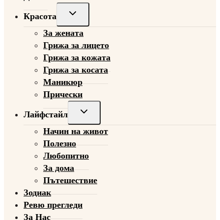
Toggle
Красота
child
За жената
menu
Грижа за лицето
Грижа за кожата
Грижа за косата
Маникюр
Прически
Toggle
Лайфстайл
child
Начин на живот
menu
Полезно
Любопитно
За дома
Пътешествие
Зодиак
Ревю прегледи
За Нас