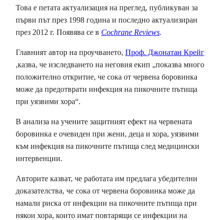
Това е петата актуализация на преглед, публикуван за
първи път през 1998 година и последно актуализиран
през 2012 г. Появява се в
Cochrane Reviews
.
Главният автор на проучването,
Проф. Джонатан Крейг
,казва, че изследването на неговия екип „показва много
положително откритие, че сока от червена боровинка
може да предотврати инфекция на пикочните пътища
при уязвими хора“.
В анализа на учените защитният ефект на червената
боровинка е очевиден при жени, деца и хора, уязвими
към инфекция на пикочните пътища след медицински
интервенции.
Авторите казват, че работата им предлага убедителни
доказателства, че сока от червена боровинка може да
намали риска от инфекции на пикочните пътища при
някои хора, които имат повтарящи се инфекции на