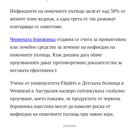
Инфекциите на пикочните пътища засягат над 50% от
жените поне веднъж, а една трета от тях развиват
повтарящи се симптоми.
Червената боровинка
отдавна се счита за превантивно
или лечебно средство за лечение на инфекции на
пикочните пътища. Към днешна дата обаче
проучванията дават противоречиви доказателства за
неговата ефективност.
Учени от университета Flinders и Детската болница в
Westmead в Австралия наскоро публикуваха глобално
проучване, което показва, че продуктите от червена
боровинка наистина могат да намалят риска от
инфекции на пикочните пътища при някои хора.
реклама