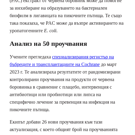
(PAC) екстракт от червена боровинк може да помогне
за инхибиране на образуването на бактериален
биофилм в лигавицата на пикочните пътища. Те също
така показаха, че PAC може да възпре активирането на
уропатогенните
Е. coli
.
Анализ на 50 проучвания
Учените прегледаха
специализирания регистър на
бъбреците и трансплантациите на Cochrane
до март
2023 г. Те анализираха резултатите от рандомизирани
контролирани проучвания на продукти от червена
боровинка в сравнение с плацебо, интервенция с
антибиотици или пробиотици или липса на
специфично лечение за превенция на инфекция на
пикочните пътища.
Екипът добави 26 нови проучвания към тази
актуализация, с което общият брой на проучванията