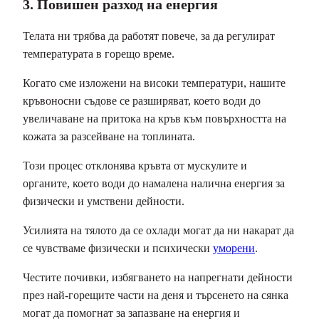
3. Повишен разход на енергия
Телата ни трябва да работят повече, за да регулират
температурата в горещо време.
Когато сме изложени на високи температури, нашите
кръвоносни съдове се разширяват, което води до
увеличаване на притока на кръв към повърхността на
кожата за разсейване на топлината.
Този процес отклонява кръвта от мускулите и
органите, което води до намалена налична енергия за
физически и умствени дейности.
Усилията на тялото да се охлади могат да ни накарат да
се чувстваме физически и психически
уморени
.
Честите почивки, избягването на напрегнати дейности
през най-горещите части на деня и търсенето на сянка
могат да помогнат за запазване на енергия и