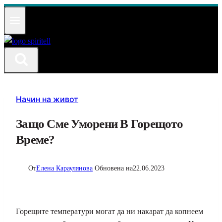
Към
съдържанието
Начин на живот
Защо Сме Уморени В Горещото
Време?
От
Елена Караулянова
Обновена на
22.06.2023
Горещите температури могат да ни накарат да копнеем