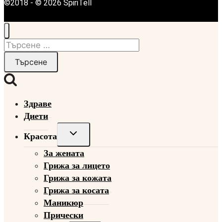
©2018 - © 2026 SpiriTell
Търсене
за:
Здраве
Диети
Toggle
Красота
child
За жената
menu
Грижа за лицето
Грижа за кожата
Грижа за косата
Маникюр
Прически