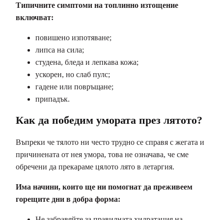
Типичните симптоми на топлинно изтощение
включват:
повишено изпотяване;
липса на сила;
студена, бледа и лепкава кожа;
ускорен, но слаб пулс;
гадене или повръщане;
припадък.
Как да победим умората през лятото?
Въпреки че тялото ни често трудно се справя с жегата и
причинената от нея умора, това не означава, че сме
обречени да прекараме цялото лято в летаргия.
Има начини, които ще ни помогнат да преживеем
горещите дни в добра форма:
Не забравяйте за правилната хидратация на