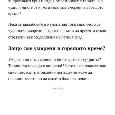
за прохладен бриз и отдих от безмилостната жега. Но
чудили ли сте се някога защо сме уморени в горещото
време ?
Нека се задълбочим в науката зад това защо често се
чувстваме уморени в горещо време и да проучим някои
стратегии за преодоляване на летния спад.
Защо сме уморени в горещото време?
Уморени ли сте, сънливи и без енергия от сутринта?
Топлината може да е виновна! Често не осъзнаваме как
само престоят в отопляеми помещения може да
повлияе негативно на нашето благосъстояние.
реклама