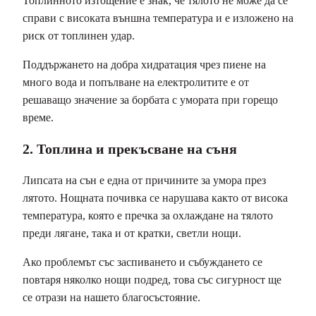
Топлинното изтощение е знак, че тялото не може да се
справи с високата външна температура и е изложено на
риск от топлинен удар.
Поддържането на добра хидратация чрез пиене на
много вода и попълване на електролитите е от
решаващо значение за борбата с умората при горещо
време.
2. Топлина и прекъсване на съня
Липсата на сън е една от причините за умора през
лятото. Нощната почивка се нарушава както от висока
температура, която е пречка за охлаждане на тялото
преди лягане, така и от кратки, светли нощи.
Ако проблемът със заспиването и събуждането се
повтаря няколко нощи подред, това със сигурност ще
се отрази на нашето благосъстояние.