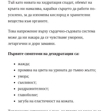
Тъй като нивата на хидратация спадат, обемът на
кръвта ни намалява, карайки сърцето да работи по-
усилено, за да изпомпва кислород и хранителни
вещества към органите.
Това напрежение върху сърдечно-съдовата система
може да ни накара да се чувстваме уморени,
летаргични и дори замаяни.
Първите симптоми на дехидратация са:
жажда;
промяна на цвета на урината до тъмно жълто;
умора;
сънливост;
раздразнителност;
главоболие;
загуба на еластичност на кожата.