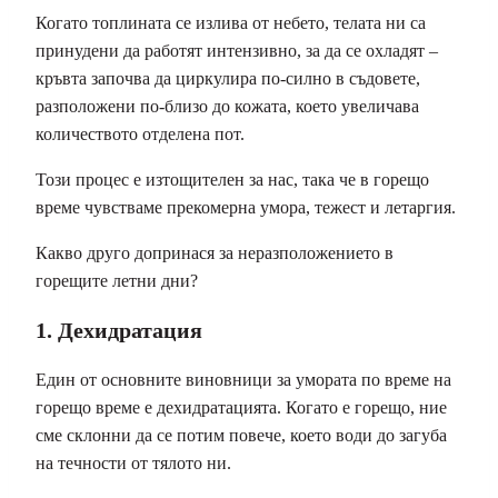
Когато топлината се излива от небето, телата ни са
принудени да работят интензивно, за да се охладят –
кръвта започва да циркулира по-силно в съдовете,
разположени по-близо до кожата, което увеличава
количеството отделена пот.
Този процес е изтощителен за нас, така че в горещо
време чувстваме прекомерна умора, тежест и летаргия.
Какво друго допринася за неразположението в
горещите летни дни?
1. Дехидратация
Един от основните виновници за умората по време на
горещо време е дехидратацията. Когато е горещо, ние
сме склонни да се потим повече, което води до загуба
на течности от тялото ни.