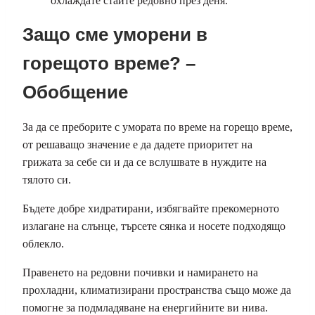
охлаждате стайте редовно през деня.
Защо сме уморени в
горещото време? –
Обобщение
За да се преборите с умората по време на горещо време,
от решаващо значение е да дадете приоритет на
грижата за себе си и да се вслушвате в нуждите на
тялото си.
Бъдете добре хидратирани, избягвайте прекомерното
излагане на слънце, търсете сянка и носете подходящо
облекло.
Правенето на редовни почивки и намирането на
прохладни, климатизирани пространства също може да
помогне за подмладяване на енергийните ви нива.