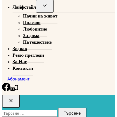
Toggle
Лайфстайл
child
Начин на живот
menu
Полезно
Любопитно
За дома
Пътешествие
Зодиак
Ревю прегледи
За Нас
Контакти
Абонамент
Търсене