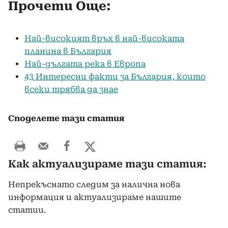
Прочети Още:
Най-високият връх в най-високата
планина в България
Най-дългата река в Европа
43 Интересни факти за България, които
всеки трябва да знае
Споделете тази статия
Как актуализираме тази статия:
Непрекъснато следим за налична нова
информация и актуализираме нашите
статии.