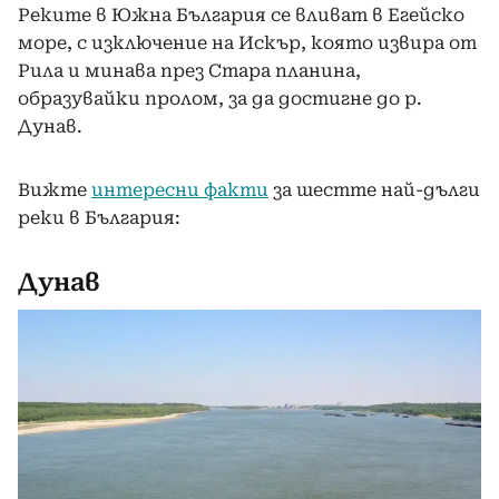
Реките в Южна България се вливат в Егейско
море, с изключение на Искър, която извира от
Рила и минава през Стара планина,
образувайки пролом, за да достигне до р.
Дунав.
Вижте
интересни факти
за шестте най-дълги
реки в България:
Дунав