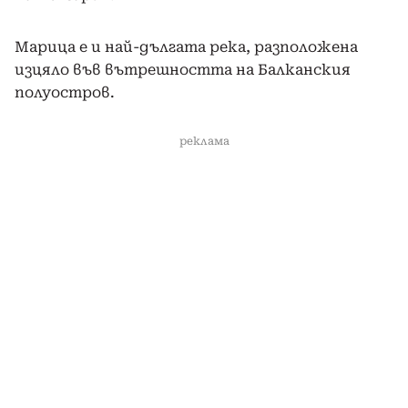
Марица е и най-дългата река, разположена
изцяло във вътрешността на Балканския
полуостров.
реклама