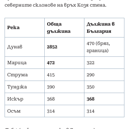
северните склонове на връх Козя стена.
Обща
Дължина в
Река
дължина
България
470 (бряг,
Дунав
2852
граница)
Марица
472
322
Струма
415
290
Тунджа
390
350
Искър
368
368
Осъм
314
314