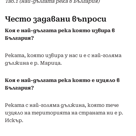
Таб.1 (най-дългата река в България)
Често задавани въпроси
Коя е най-дългата река която извира в
България?
Реката, която извира у нас и е с най-голяма
дължина е р. Марица.
Коя е най-дългата река която е изцяло в
България?
Реката с най-голяма дължина, която тече
изцяло на територията на страната ни е р.
Искър.