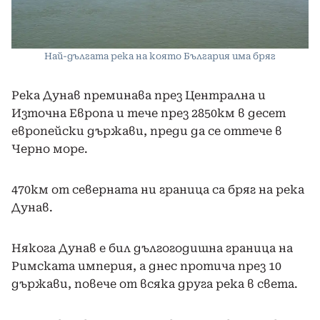
Най-дългата река на която България има бряг
Река Дунав преминава през Централна и
Източна Европа и тече през 2850км в десет
европейски държави, преди да се оттече в
Черно море.
470км от северната ни граница са бряг на река
Дунав.
Някога Дунав е бил дългогодишна граница на
Римската империя, а днес протича през 10
държави, повече от всяка друга река в света.