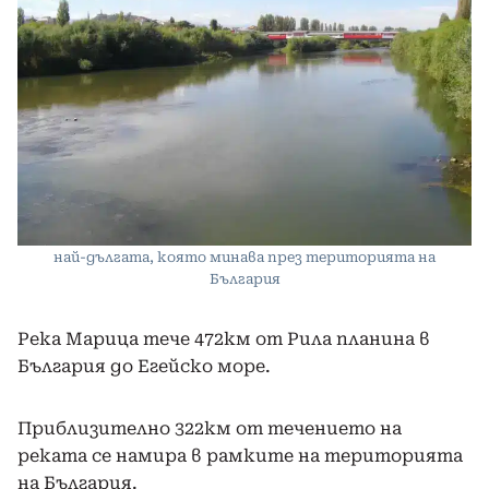
най-дългата, която минава през територията на
България
Река Марица тече 472км от Рила планина в
България до Егейско море.
Приблизително 322км от течението на
реката се намира в рамките на територията
на България.