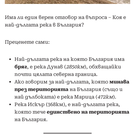
Има ли един верен отговор на въпроса – Коя е
най-дългата река в България?
Преценете сами:
Най-дългата река на която България има
бряг
, е река Дунав (
2850км
), обхващайки
почти цялата северна граница.
Ако говорим за най-дългата, която
минава
през територията
на България (също и
най дълбоката) е река Марица (
472км
).
Река Искър (368км), е най-дългата река,
която тече
единствено на територията
на България.