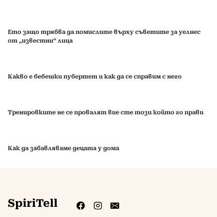
Ето защо трябва да помислите върху съветите за уелнес
от „известни“ лица
Какво е бебешки пубертет и как да се справим с него
Тренировките не се провалят вие сте този който го прави
Как да забавляваме децата у дома
SpiriTell