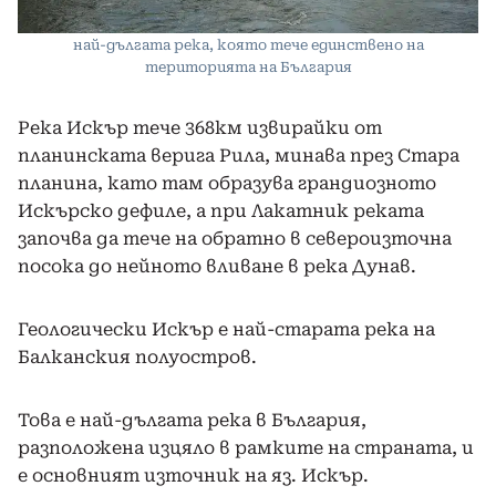
най-дългата река, която тече единствено на
територията на България
Река Искър тече 368км извирайки от
планинската верига Рила, минава през Стара
планина, като там образува грандиозното
Искърско дефиле, а при Лакатник реката
започва да тече на обратно в североизточна
посока до нейното вливане в река Дунав.
Геологически Искър е най-старата река на
Балканския полуостров.
Това е най-дългата река в България,
разположена изцяло в рамките на страната, и
е основният източник на яз. Искър.