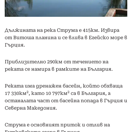
Дължината на река Струма е 415км. Извира
от Витоша планина и се влива в Егейско море в
Гърция.
Приблизително 290км от течението на
реката се намира в рамките на България.
Реката има дренажен басейн, който обхваща
2
2
17 330км
, като 10 797км
са в България, а
останалата част от басейна попада в Гърция и
Северна Македония.
Струма е основният приток и отлив на