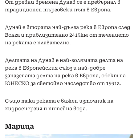
От древни времена Дунав се е превърнал в
традиционен търговски път в Европа.
Дунав е втората най-дълга река в Европа след
Волга и приблизително 2415км от течението
на реката е плавателно.
Делтата на Дунав е най-голямата делта на
река в Европейския съюз и най-добре
запазената делта на река в Европа, обект на
ЮНЕСКО за световно наследство от 1991г.
Също така реката е важен източник на
хидроенергия и питейна вода.
Марица