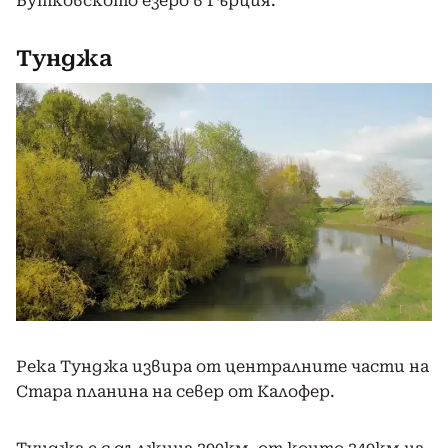
Бутковското езеро в Гърция.
Тунджа
Река Тунджа извира от централните части на
Стара планина на север от Калофер.