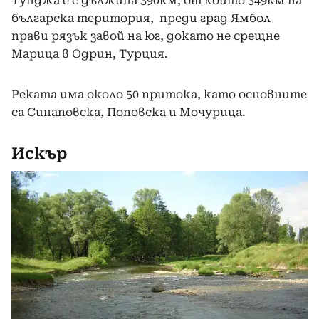
Тунджа е с дължина 390км, от които 349км на
българска територия, преди град Ямбол
прави рязък завой на юг, докато не срещне
Марица в Одрин, Турция.
Реката има около 50 притока, като основните
са Синаповска, Поповска и Мочурица.
Искър