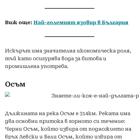
Виж още:
Н
ай-големият язовир в България
Искърът има значителна икономическа роля,
тъй като осигурява вода за битова и
промишлена употреба.
Осъм
Дължината на река Осъм е 314км. Реката има
два основни притока в горното си течение:
Черни Осъм, който извира от подножието на
връх Левски и Бели Осъм, който извира от