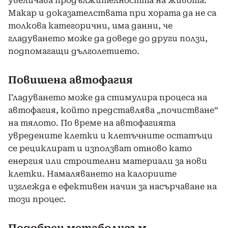
увеличава продължителността на живота.
Макар и доказателствата при хората да не са
толкова категорични, има данни, че
гладуването може да доведе до други ползи,
подпомагащи дълголетието.
Повишена автофагия
Гладуването може да стимулира процеса на
автофагия, който представлява „почистване“
на тялото. По време на автофагията
увредените клетки и клетъчните остатъци
се рециклират и използват отново като
енергия или строителни материали за нови
клетки. Намаляването на калориите
изглежда е ефективен начин за насърчаване на
този процес.
Подобрен метаболизъм