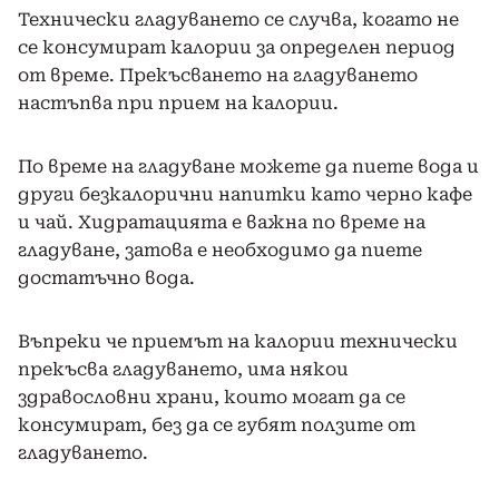
Технически гладуването се случва, когато не
се консумират калории за определен период
от време. Прекъсването на гладуването
настъпва при прием на калории.
По време на гладуване можете да пиете вода и
други безкалорични напитки като черно кафе
и чай. Хидратацията е важна по време на
гладуване, затова е необходимо да пиете
достатъчно вода.
Въпреки че приемът на калории технически
прекъсва гладуването, има някои
здравословни храни, които могат да се
консумират, без да се губят ползите от
гладуването.