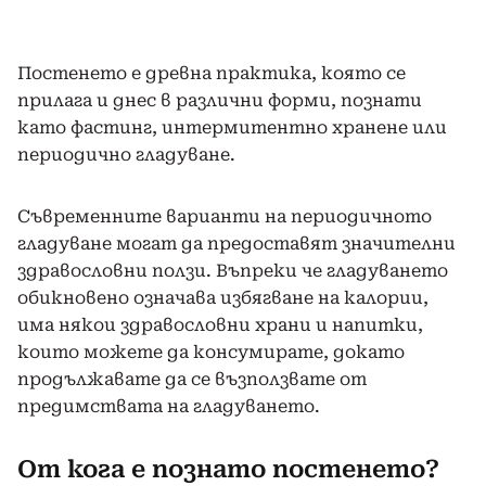
Постенето е древна практика, която се
прилага и днес в различни форми, познати
като фастинг, интермитентно хранене или
периодично гладуване.
Съвременните варианти на периодичното
гладуване могат да предоставят значителни
здравословни ползи. Въпреки че гладуването
обикновено означава избягване на калории,
има някои здравословни храни и напитки,
които можете да консумирате, докато
продължавате да се възползвате от
предимствата на гладуването.
От кога е познато постенето?