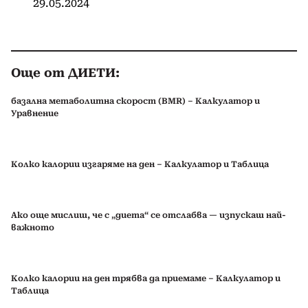
29.05.2024
Още от ДИЕТИ:
базална метаболитна скорост (BMR) – Калкулатор и
Уравнение
Колко калории изгаряме на ден – Калкулатор и Таблица
Ако още мислиш, че с „диета“ се отслабва — изпускаш най-
важното
Колко калории на ден трябва да приемаме – Калкулатор и
Таблица