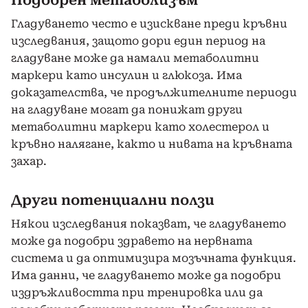
Гладуването често е изискване преди кръвни
изследвания, защото дори един период на
гладуване може да намали метаболитни
маркери като инсулин и глюкоза. Има
доказателства, че продължителните периоди
на гладуване могат да понижат други
метаболитни маркери като холестерол и
кръвно налягане, както и нивата на кръвната
захар.
Други потенциални ползи
Някои изследвания показват, че гладуването
може да подобри здравето на нервната
система и да оптимизира мозъчната функция.
Има данни, че гладуването може да подобри
издръжливостта при тренировка или да