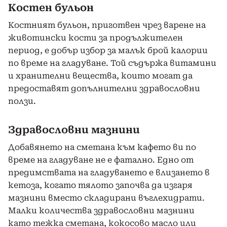
Костен бульон
Костният бульон, приготвен чрез варене на
животински кости за продължителен
период, е добър избор за малък брой калории
по време на гладуване. Той съдържа витамини
и хранителни вещества, които могат да
предоставят допълнителни здравословни
ползи.
Здравословни мазнини
Добавянето на сметана към кафето ви по
време на гладуване не е фатално. Едно от
предимствата на гладуването е влизането в
кетоза, когато тялото започва да изгаря
мазнини вместо складирани въглехидрати.
Малки количества здравословни мазнини
като тежка сметана, кокосово масло или