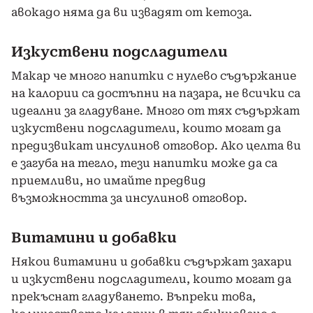
авокадо няма да ви извадят от кетоза.
Изкуствени подсладители
Макар че много напитки с нулево съдържание
на калории са достъпни на пазара, не всички са
идеални за гладуване. Много от тях съдържат
изкуствени подсладители, които могат да
предизвикат инсулинов отговор. Ако целта ви
е загуба на тегло, тези напитки може да са
приемливи, но имайте предвид
възможността за инсулинов отговор.
Витамини и добавки
Някои витамини и добавки съдържат захари
и изкуствени подсладители, които могат да
прекъснат гладуването. Въпреки това,