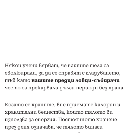
Някои учени вярват, че нашите тела са
еволюирали, за да се справят с гладуването,
тъй като
нашите предци ловци-събирачи
често са прекарвали дълги периоди без храна.
Когато се храните, вие приемате калории и
хранителни вещества, които тялото ви
използва за енергия. Постоянното хранене
през деня означава, че тялото винаги