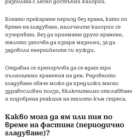
разполага с лесно достъпни калории.
Когато прекарате период без храна, като по
време на гладуване, наличните калории се
изчерпват. Без да приемате друго хранене,
тялото започва да изгаря мазнини, за да
задоволи енергийните си нужди.
Отдавна се препоръчва да се ядат три
пълноценни хранения на ден. Редовното
гладуване обаче може да предложи много
здравословни ползи, включително отслабване
и подобрена реакция на тялото към стреса.
Какво мога да ям или пия по
време на фастинг (периодично
гладуване)?