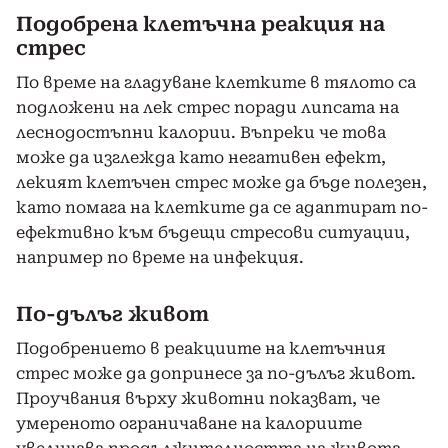
Подобрена клетъчна реакция на
стрес
По време на гладуване клетките в тялото са
подложени на лек стрес поради липсата на
леснодостъпни калории. Въпреки че това
може да изглежда като негативен ефект,
лекият клетъчен стрес може да бъде полезен,
като помага на клетките да се адаптират по-
ефективно към бъдещи стресови ситуации,
например по време на инфекция.
По-дълъг живот
Подобрението в реакциите на клетъчния
стрес може да допринесе за по-дълъг живот.
Проучвания върху животни показват, че
умереното ограничаване на калориите