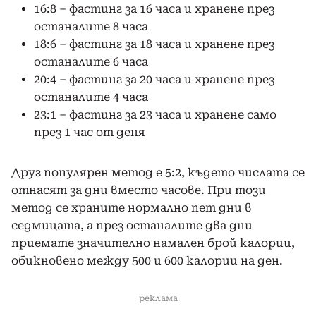
16:8 – фастинг за 16 часа и хранене през
останалите 8 часа
18:6 – фастинг за 18 часа и хранене през
останалите 6 часа
20:4 – фастинг за 20 часа и хранене през
останалите 4 часа
23:1 – фастинг за 23 часа и хранене само
през 1 час от деня
Друг популярен метод е 5:2, където числата се
отнасят за дни вместо часове. При този
метод се храните нормално пет дни в
седмицата, а през останалите два дни
приемате значително намален брой калории,
обикновено между 500 и 600 калории на ден.
реклама