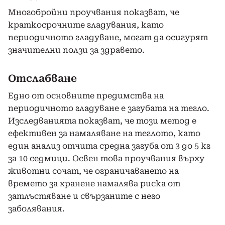
Многобройни проучвания показват, че
краткосрочните гладувания, като
периодичното гладуване, могат да осигурят
значителни ползи за здравето.
Отслабване
Едно от основните предимства на
периодичното гладуване е загубата на тегло.
Изследванията показват, че този метод е
ефективен за намаляване на теглото, като
един анализ отчита средна загуба от 3 до 5 кг
за 10 седмици. Освен това проучвания върху
животни сочат, че ограничаването на
времето за хранене намалява риска от
затлъстяване и свързаните с него
заболявания.