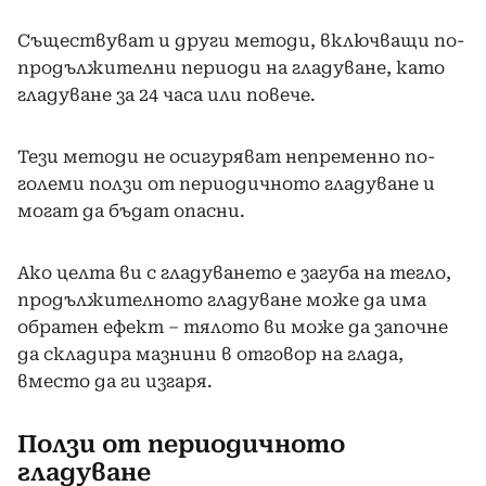
Съществуват и други методи, включващи по-
продължителни периоди на гладуване, като
гладуване за 24 часа или повече.
Тези методи не осигуряват непременно по-
големи ползи от периодичното гладуване и
могат да бъдат опасни.
Ако целта ви с гладуването е загуба на тегло,
продължителното гладуване може да има
обратен ефект – тялото ви може да започне
да складира мазнини в отговор на глада,
вместо да ги изгаря.
Ползи от периодичното
гладуване