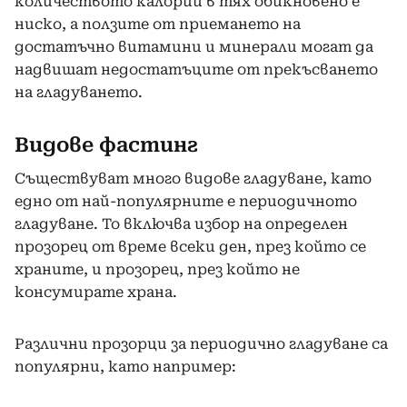
количеството калории в тях обикновено е
ниско, а ползите от приемането на
достатъчно витамини и минерали могат да
надвишат недостатъците от прекъсването
на гладуването.
Видове фастинг
Съществуват много видове гладуване, като
едно от най-популярните е периодичното
гладуване. То включва избор на определен
прозорец от време всеки ден, през който се
храните, и прозорец, през който не
консумирате храна.
Различни прозорци за периодично гладуване са
популярни, като например: