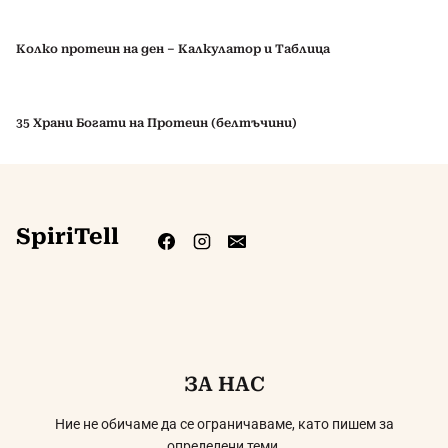
Колко протеин на ден – Калкулатор и Таблица
35 Храни Богати на Протеин (белтъчини)
SpiriTell
ЗА НАС
Ние не обичаме да се ограничаваме, като пишем за
определени теми.