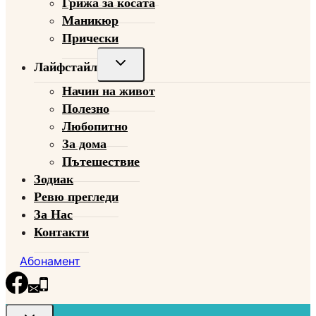
Грижа за косата
Маникюр
Прически
Toggle
Лайфстайл
child
Начин на живот
menu
Полезно
Любопитно
За дома
Пътешествие
Зодиак
Ревю прегледи
За Нас
Контакти
Абонамент