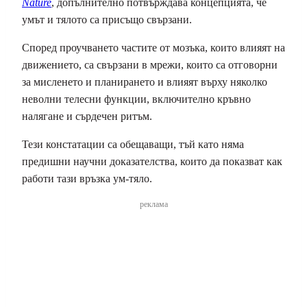
Nature
,
допълнително потвърждава концепцията, че
умът и тялото са присъщо свързани.
Според проучването частите от мозъка, които влияят на
движението, са свързани в мрежи, които са отговорни
за мисленето и планирането и влияят върху няколко
неволни телесни функции, включително кръвно
налягане и сърдечен ритъм.
Тези констатации са обещаващи, тъй като няма
предишни научни доказателства, които да показват как
работи тази връзка ум-тяло.
реклама