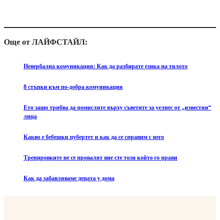
Още от ЛАЙФСТАЙЛ:
Невербална комуникация: Как да разбирате езика на тялото
8 стъпки към по-добра комуникация
Ето защо трябва да помислите върху съветите за уелнес от „известни“
лица
Какво е бебешки пубертет и как да се справим с него
Тренировките не се провалят вие сте този който го прави
Как да забавляваме децата у дома