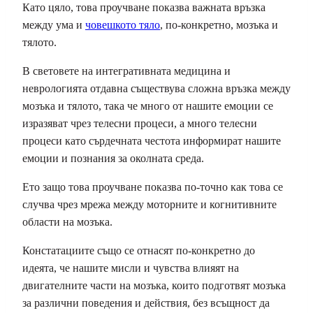
Като цяло, това проучване показва важната връзка
между ума и
човешкото тяло
, по-конкретно, мозъка и
тялото.
В световете на интегративната медицина и
неврологията отдавна съществува сложна връзка между
мозъка и тялото, така че много от нашите емоции се
изразяват чрез телесни процеси, а много телесни
процеси като сърдечната честота информират нашите
емоции и познания за околната среда.
Ето защо това проучване показва по-точно как това се
случва чрез мрежа между моторните и когнитивните
области на мозъка.
Констатациите също се отнасят по-конкретно до
идеята, че нашите мисли и чувства влияят на
двигателните части на мозъка, които подготвят мозъка
за различни поведения и действия, без всъщност да