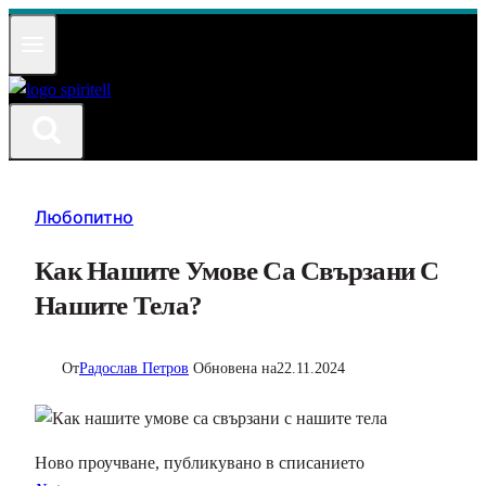
Към
съдържанието
Любопитно
Как Нашите Умове Са Свързани С
Нашите Тела?
От
Радослав Петров
Обновена на
22.11.2024
Ново проучване, публикувано в списанието