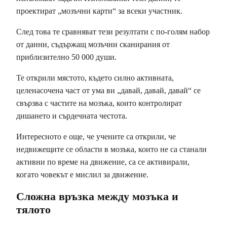
проектират „мозъчни карти“ за всеки участник.
След това те сравняват тези резултати с по-голям набор
от данни, съдържащ мозъчни сканирания от
приблизително 50 000 души.
Те открили мястото, където силно активната,
целенасочена част от ума ви „давай, давай, давай“ се
свързва с частите на мозъка, които контролират
дишането и сърдечната честота.
Интересното е още, че учените са открили, че
недвижещите се области в мозъка, които не са станали
активни по време на движение, са се активирали,
когато човекът е мислил за движение.
Сложна връзка между мозъка и
тялото