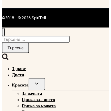
©2018 - © 2026 SpiriTell
Търсене
за:
Здраве
Диети
Toggle
Красота
child
За жената
menu
Грижа за лицето
Грижа за кожата