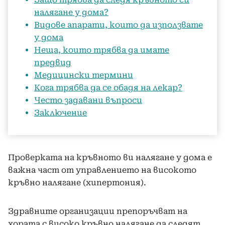
налягане у дома?
Видове апарати, които да използвате
у дома
Неща, които трябва да имате
предвид
Медицински термини
Кога трябва да се обадя на лекар?
Често задавани въпроси
Заключение
Проверката на кръвното ви налягане у дома е
важна част от управлението на високото
кръвно налягане (хипертония).
Здравните организации препоръчват на
хората с високо кръвно налягане да следят