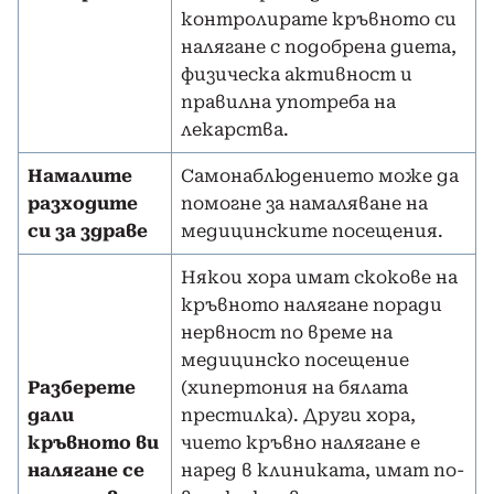
контролирате кръвното си
налягане с подобрена диета,
физическа активност и
правилна употреба на
лекарства.
Намалите
Самонаблюдението може да
разходите
помогне за намаляване на
си за здраве
медицинските посещения.
Някои хора имат скокове на
кръвното налягане поради
нервност по време на
медицинско посещение
Разберете
(хипертония на бялата
дали
престилка). Други хора,
кръвното ви
чието кръвно налягане е
налягане се
наред в клиниката, имат по-