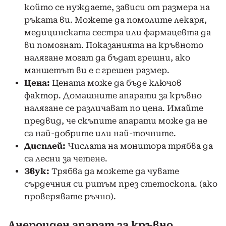
който се нуждаете, зависи от размера на
ръката ви. Можете да помолите лекаря,
медицинската сестра или фармацевта да
ви помогнат. Показанията на кръвното
налягане могат да бъдат грешни, ако
маншетът ви е с грешен размер.
Цена:
Цената може да бъде ключов
фактор. Домашните апарати за кръвно
налягане се различават по цена. Имайте
предвид, че скъпите апарати може да не
са най-добрите или най-точните.
Дисплей:
Числата на монитора трябва да
са лесни за четене.
Звук:
Трябва да можете да чувате
сърдечния си ритъм през стетоскопа. (ако
проверявате ръчно).
Анероиден апарат за кръвно