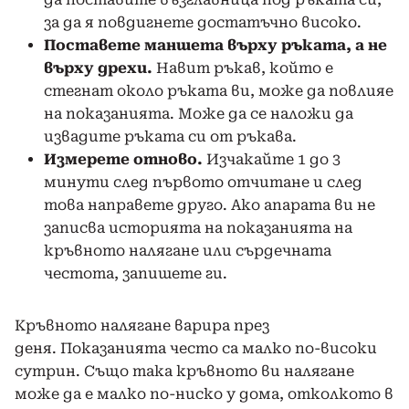
за да я повдигнете достатъчно високо.
Поставете маншета върху ръката, а не
върху дрехи.
Навит ръкав, който е
стегнат около ръката ви, може да повлияе
на показанията. Може да се наложи да
извадите ръката си от ръкава.
Измерете отново.
Изчакайте 1 до 3
минути след първото отчитане и след
това направете друго. Ако апарата ви не
записва историята на показанията на
кръвното налягане или сърдечната
честота, запишете ги.
Кръвното налягане варира през
деня. Показанията често са малко по-високи
сутрин. Също така кръвното ви налягане
може да е малко по-ниско у дома, отколкото в