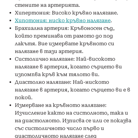
стените на артерията.
Хипертония: Високо кръвно налягане.
Хипотония: ниско кръвно налягане
.
Брахиална артерия: Кръвоносен съд,
който преминава от рамото до под
лакътя. Вие измервате кръвното си
налягане в тази артерия.
Систолично налягане: Най-високото
налягане в артерия, когато сърцето ви
изпомпва кръв към тялото ви.
Диастолно налягане: Най-ниското
налягане в артерия, когато сърцето ви е в
покой.
Измерване на кръвното налягане:
Изчисление както на систолното, така и
на диастолното. Изписва се или се показва
със систоличното число първо и
диастоличното налягане след