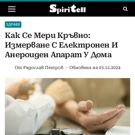
Към
съдържанието
ЗДРАВЕ
Как Се Мери Кръвно:
Измерване С Електронен И
Анероиден Апарат У Дома
От
Радослав Петров
Обновена на
03.12.2024