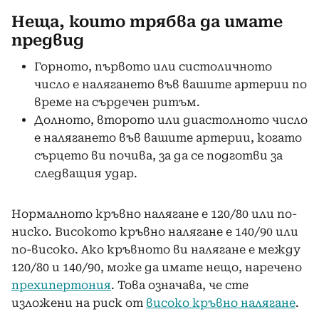
Неща, които трябва да имате
предвид
Горното, първото или систоличното
число е налягането във вашите артерии по
време на сърдечен ритъм.
Долното, второто или диастолното число
е налягането във вашите артерии, когато
сърцето ви почива, за да се подготви за
следващия удар.
Нормалното кръвно налягане е 120/80 или по-
ниско. Високото кръвно налягане е 140/90 или
по-високо. Ако кръвното ви налягане е между
120/80 и 140/90, може да имате нещо, наречено
прехипертония
. Това означава, че сте
изложени на риск от
високо кръвно налягане
.