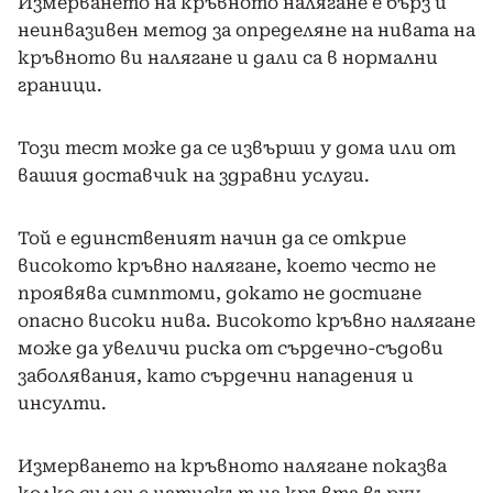
Измерването на кръвното налягане е бърз и
неинвазивен метод за определяне на нивата на
кръвното ви налягане и дали са в нормални
граници.
Този тест може да се извърши у дома или от
вашия доставчик на здравни услуги.
Той е единственият начин да се открие
високото кръвно налягане, което често не
проявява симптоми, докато не достигне
опасно високи нива. Високото кръвно налягане
може да увеличи риска от сърдечно-съдови
заболявания, като сърдечни нападения и
инсулти.
Измерването на кръвното налягане показва