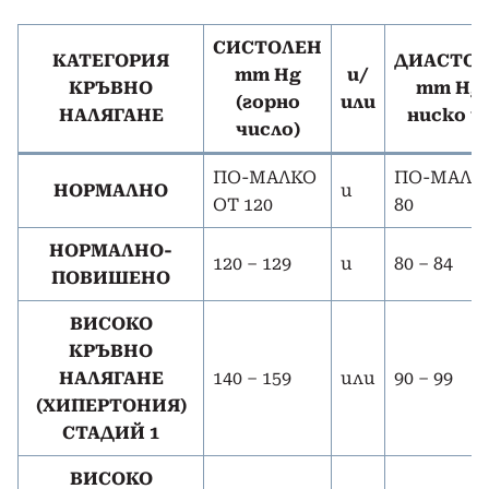
СИСТОЛЕН
КАТЕГОРИЯ
ДИАСТО
mm Hg
и/
КРЪВНО
mm Hg 
(горно
или
НАЛЯГАНЕ
ниско ч
число)
ПО-МАЛКО
ПО-МАЛК
НОРМАЛНО
и
ОТ 120
80
НОРМАЛНО-
120 – 129
и
80 – 84
ПОВИШЕНО
ВИСОКО
КРЪВНО
НАЛЯГАНЕ
140 – 159
или
90 – 99
(ХИПЕРТОНИЯ)
СТАДИЙ 1
ВИСОКО