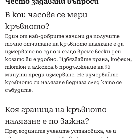
Често задавани въпроси
В кои часове се мери
кръвното?
Един от най-добрите начини да получите
точно отчитане на кръвното налягане е да
измервате по едно и също време всеки ден,
когато ви е удобно. Избягвайте храна, кофеин,
тютюн и алкохол в продължение на 30
минути преди измерване. Не измервайте
кръвното си налягане веднага след като се
събудите.
Коя граница на кръвното
налягане е по важна?
През годините учените установиха, че и