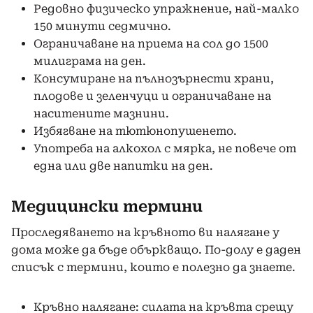
Редовно физическо упражнение, най-малко
150 минути седмично.
Ограничаване на приема на сол до 1500
милиграма на ден.
Консумиране на пълнозърнести храни,
плодове и зеленчуци и ограничаване на
наситените мазнини.
Избягване на тютюнопушенето.
Употреба на алкохол с мярка, не повече от
една или две напитки на ден.
Медицински термини
Проследяването на кръвното ви налягане у
дома може да бъде объркващо. По-долу е даден
списък с термини, които е полезно да знаете.
Кръвно налягане: силата на кръвта срещу