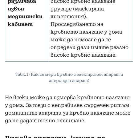
различава
високо кръвно налягане
извън
другаде (маскирана
медицински
хипертония).
кабинет
Проследяването на
кръвното налягане у дома
може да помогне да се
определи дали имате реално
високо кръвно налягане.
Табл.1 (Как се мери кръвно с електронен апарат и
анероиден апарат)
Не всеки може да измерва кръвното налягане
у дома. За тези с неправилен сърдечен ритъм
домашните апарати за кръвно налягане може
да не дадат точно отчитане.