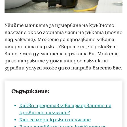
Увийте маншета за измерване на кръвното
налягане около горната част на ръката (точно
над лакътя). Можете да използвате лявата
или дясната си ръка. Уверете се, че ръкавът
ви не е между маншета и ръката ви. Можете
да го направите у дома или доставчик на
здравни услуги може да го направи вместо вас.
Съдържание:
Какво представлява измерването на
кръвното налягане?
Как се мери кръвно налягане
Защо трябва да следя кръвното си