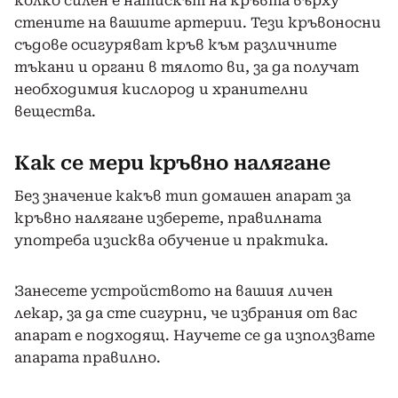
колко силен е натискът на кръвта върху
стените на вашите артерии. Тези кръвоносни
съдове осигуряват кръв към различните
тъкани и органи в тялото ви, за да получат
необходимия кислород и хранителни
вещества.
Как се мери кръвно налягане
Без значение какъв тип домашен апарат за
кръвно налягане изберете, правилната
употреба изисква обучение и практика.
Занесете устройството на вашия личен
лекар, за да сте сигурни, че избрания от вас
апарат е подходящ. Научете се да използвате
апарата правилно.