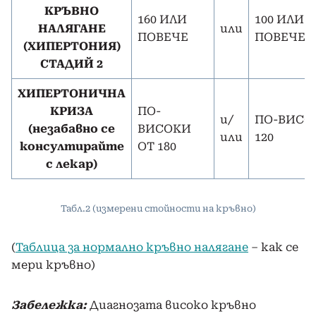
КРЪВНО
160 ИЛИ
100 ИЛИ
НАЛЯГАНЕ
или
ПОВЕЧЕ
ПОВЕЧЕ
(ХИПЕРТОНИЯ)
СТАДИЙ 2
ХИПЕРТОНИЧНА
КРИЗА
ПО-
и/
ПО-ВИСО
(незабавно се
ВИСОКИ
или
120
консултирайте
ОТ 180
с лекар)
Табл.2 (измерени стойности на кръвно)
(
Таблица за нормално кръвно налягане
– как се
мери кръвно)
Забележка:
Диагнозата високо кръвно