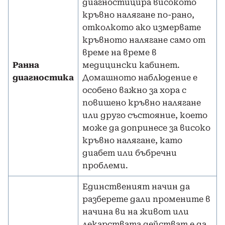
диагностицира високото
кръвно налягане по-рано,
отколкото ако измервате
кръвното налягане само от
време на време в
Ранна
медицински кабинет.
диагностика
Домашното наблюдение е
особено важно за хора с
повишено кръвно налягане
или друго състояние, което
може да допринесе за високо
кръвно налягане, като
диабет или бъбречни
проблеми.
Единственият начин да
разберете дали промените в
начина ви на живот или
лекарствата действат е да