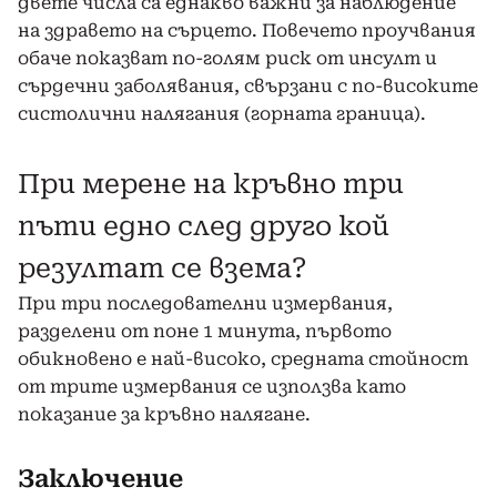
двете числа са еднакво важни за наблюдение
на здравето на сърцето. Повечето проучвания
обаче показват по-голям риск от инсулт и
сърдечни заболявания, свързани с по-високите
систолични налягания (горната граница).
При мерене на кръвно три
пъти едно след друго кой
резултат се взема?
При три последователни измервания,
разделени от поне 1 минута, първото
обикновено е най-високо, средната стойност
от трите измервания се използва като
показание за кръвно налягане.
Заключение