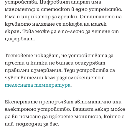
устройства. Цифровият апарат има
манометър и стетоскоп в едно устройство.
Има и индикатор за грешки. Отчитането на
кръвното налягане се показва на малък
екран. Това може да е по-лесно за четене от
циферблат.
Тестовете показват, че устройствата за
пръсти и китки не винаги осигуряват
правилни измервания. Тези устройства са
чувствителни към разположението и
телесната температура
.
Експертите препоръчват автоматично или
електронно устройство. Вашият лекар може
да ви помогне да изберете монитора, който е
най-подходящ за вас.