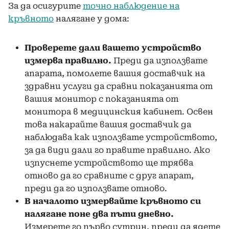
За да осигурите
точно наблюдение на
кръвното
налягане у дома:
Проверете дали вашето устройство
измерва правилно.
Преди да използвате
апарата, помолете вашия доставчик на
здравни услуги да сравни показанията от
вашия монитор с показанията от
монитора в медицинския кабинет. Освен
това накарайте вашия доставчик да
наблюдава как използвате устройството,
за да види дали го правите правилно. Ако
изпуснете устройството ще трябва
отново да го сравните с друг апарат,
преди да го използвате отново.
В началото измервайте кръвното си
налягане поне два пъти дневно.
Измерете го първо сутрин, преди да ядете