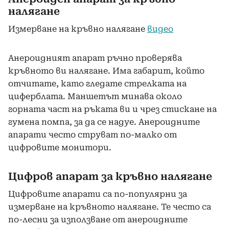
налягане
Измерване на кръвно налягане
видео
Анероидният апарат ръчно проверява
кръвното ви налягане. Има габарит, който
отчитате, като гледате стрелката на
циферблата. Маншетът минава около
горната част на ръката ви и чрез стискане на
гумена помпа, за да се надуе. Анероидните
апарати често струват по-малко от
цифровите монитори.
Цифров апарат за кръвно налягане
Цифровите апарати са по-популярни за
измерване на кръвното налягане. Те често са
по-лесни за използване от анероидните