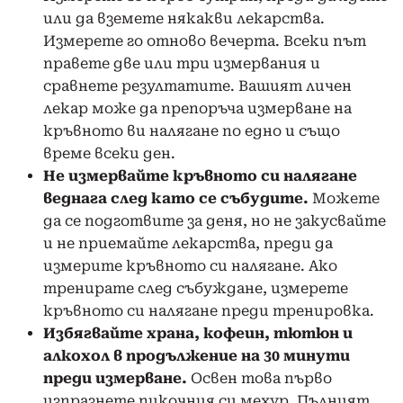
или да вземете някакви лекарства.
Измерете го отново вечерта. Всеки път
правете две или три измервания и
сравнете резултатите. Вашият личен
лекар може да препоръча измерване на
кръвното ви налягане по едно и също
време всеки ден.
Не измервайте кръвното си налягане
веднага след като се събудите.
Можете
да се подготвите за деня, но не закусвайте
и не приемайте лекарства, преди да
измерите кръвното си налягане. Ако
тренирате след събуждане, измерете
кръвното си налягане преди тренировка.
Избягвайте храна, кофеин, тютюн и
алкохол в продължение на 30 минути
преди измерване.
Освен това първо
изпразнете пикочния си мехур. Пълният