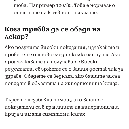
това. Например 120/80. Това е нормално
отчитане на кръвното налягане.
Кога трябва да се обадя на
лекар?
Ако получите високи показания, изчакайте и
проверете отново след няколко минути. Ако
продължавате да получавате високи
резултати, свържете се с вашия доставчик за
здраве. Обадете се веднага, ако вашите числа
попадат в областта на хипертонична криза.
Търсете незабавна помощ, ако вашите
показатели са в границите на хипертонична
криза и имате симптоми като: