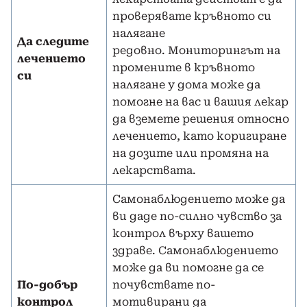
проверявате кръвното си
налягане
Да следите
редовно. Мониторингът на
лечението
промените в кръвното
си
налягане у дома може да
помогне на вас и вашия лекар
да вземете решения относно
лечението, като коригиране
на дозите или промяна на
лекарствата.
Самонаблюдението може да
ви даде по-силно чувство за
контрол върху вашето
здраве. Самонаблюдението
може да ви помогне да се
По-добър
почувствате по-
контрол
мотивирани да