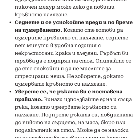
пикочен мехур може леко да повиши
кръвното налягане.
Седнете и се успокойте преди и по време
на измерването.
Когато сте готови да
измерите кръвното си налягане, седнете
пет минути в удобна позиция с
некръстосани крака и глезени. Гърбът ви
трябва да е подпрян на стол. Опитайте се
да сте спокойни и да не мислите за
стресиращи неща. Не говорете, докато
измервате кръвното си налягане.
Уверете се, че ръката ви е поставена
правилно.
Винаги използвайте една и съща
ръка, когато измервате кръвното си
налягане. Подпрете ръката си, повдигната
до нивото на сърцето, на маса, бюро или
подлакътник на стол. Може да се наложи
да поставите възглавница под ръката си,