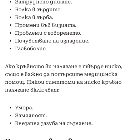
Затруднено дишане.
Болка в гърдите.
Болка в гърба.
Промени във визията.
Проблеми с говоренето.
Почувстване на изпадение.
Главоболие.
Ако кръвното ви налягане е твърде ниско,
също е важно да потърсите медицинска
помощ. Някои симптоми на ниско кръвно
налягане включват:
Умора.
Замаяност.
Внезапна загуба на съзнание.