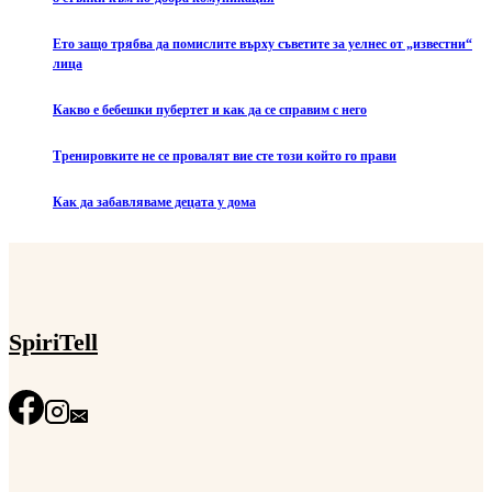
Ето защо трябва да помислите върху съветите за уелнес от „известни“
лица
Какво е бебешки пубертет и как да се справим с него
Тренировките не се провалят вие сте този който го прави
Как да забавляваме децата у дома
SpiriTell