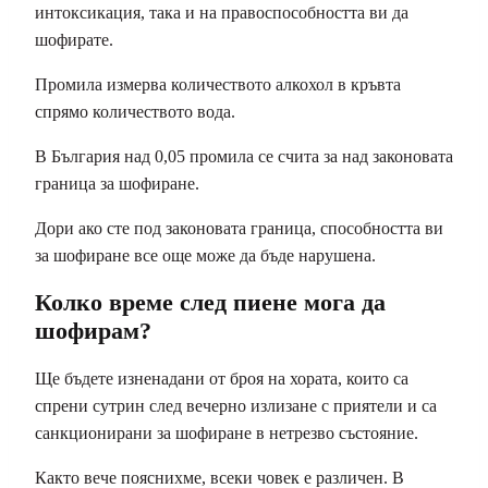
интоксикация, така и на правоспособността ви да
шофирате.
Промила измерва количеството алкохол в кръвта
спрямо количеството вода.
В България над 0,05 промила се счита за над законовата
граница за шофиране.
Дори ако сте под законовата граница, способността ви
за шофиране все още може да бъде нарушена.
Колко време след пиене мога да
шофирам?
Ще бъдете изненадани от броя на хората, които са
спрени сутрин след вечерно излизане с приятели и са
санкционирани за шофиране в нетрезво състояние.
Както вече пояснихме, всеки човек е различен. В