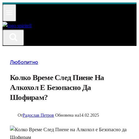
Към
съдържанието
Любопитно
Колко Време След Пиене На
Алкохол Е Безопасно Да
Шофирам?
От
Радослав Петров
Обновена на
14.02.2025