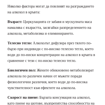
Няколко фактора могат да повлияят на разграждането
на алкохол в кръвта:
Възраст:
Циркулацията се забавя и мускулната маса
намалява с възрастта, засягайки разпределението на
алкохола, метаболизма и елиминирането.
Телесно тегло:
Алкохолът дифузира през тялото по-
бързо при индивиди с по-високо телесно тегло, което
води до по-ниски концентрации на алкохол в кръвта в
сравнение с тези с по-ниско телесно тегло.
Биологичен пол:
Жените обикновено метаболизират
алкохола по различен начин от мъжете поради
физиологични различия, което води до по-висока
чувствителност към ефектите на алкохола.
Скорост на пиене:
Бързата консумация на алкохол,
като пиене на шотове, възпрепятства способността на