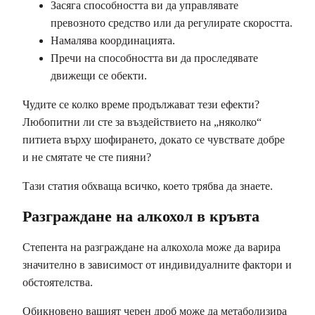
Засяга способността ви да управлявате
превозното средство или да регулирате скоростта.
Намалява координацията.
Пречи на способността ви да проследявате
движещи се обекти.
Чудите се колко време продължават тези ефекти?
Любопитни ли сте за въздействието на „няколко“
питиета върху шофирането, докато се чувствате добре
и не смятате че сте пияни?
Тази статия обхваща всичко, което трябва да знаете.
Разграждане на алкохол в кръвта
Степента на разграждане на алкохола може да варира
значително в зависимост от индивидуалните фактори и
обстоятелства.
Обикновено вашият черен дроб може да метаболизира