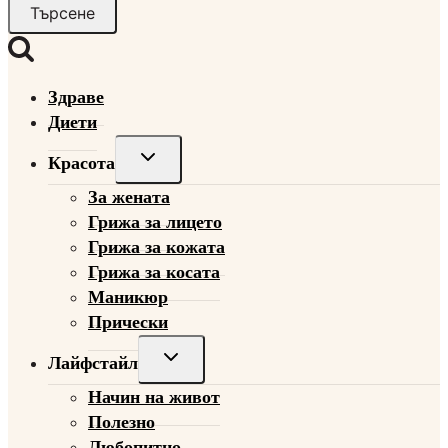
за:
Здраве
Диети
Toggle
Красота
child
За жената
menu
Грижа за лицето
Грижа за кожата
Грижа за косата
Маникюр
Прически
Toggle
Лайфстайл
child
Начин на живот
menu
Полезно
Любопитно