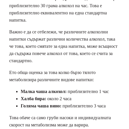
приблизително 30 грама алкохол на час. Това е
приблизително еквивалентно на една стандартна
напитка.
Важно е да се отбележи, че различните алкохолни
напитки съдържат различни количества алкохол, така
че това, което смятате за една напитка, може всъщност
да съдържа повече алкохол от това, което се счита за
стандартно.
Ето обща оценка за това колко бързо тялото
метаболизира различните видове напитки:
Малка чаша алкохол:
приблизително 1 час
Халба бира:
около 2 часа
Голяма чаша вино:
приблизително 3 часа
Това обаче са само груби насоки и индивидуалната
скорост на метаболизма може да варира.