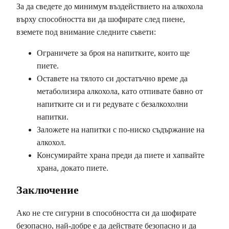
За да сведете до минимум въздействието на алкохола
върху способността ви да шофирате след пиене,
вземете под внимание следните съвети:
Ограничете за броя на напитките, които ще
пиете.
Оставете на тялото си достатъчно време да
метаболизира алкохола, като отпивате бавно от
напитките си и ги редувате с безалкохолни
напитки.
Заложете на напитки с по-ниско съдържание на
алкохол.
Консумирайте храна преди да пиете и хапвайте
храна, докато пиете.
Заключение
Ако не сте сигурни в способността си да шофирате
безопасно, най-добре е да действате безопасно и да