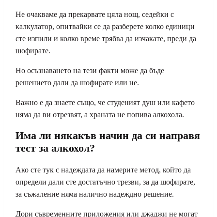
Не очакваме да прекарвате цяла нощ, седейки с
калкулатор, опитвайки се да разберете колко единици
сте изпили и колко време трябва да изчакате, преди да
шофирате.
Но осъзнаването на тези факти може да бъде
решението дали да шофирате или не.
Важно е да знаете също, че студеният душ или кафето
няма да ви отрезвят, а храната не попива алкохола.
Има ли някакъв начин да си направя
тест за алкохол?
Ако сте тук с надеждата да намерите метод, който да
определи дали сте достатъчно трезви, за да шофирате,
за съжаление няма налично надеждно решение.
Дори съвременните приложения или джаджи не могат