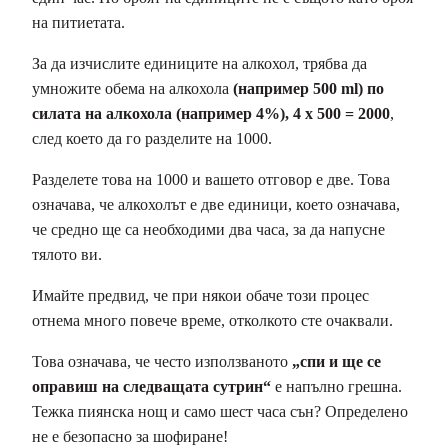
на питиетата.
За да изчислите единиците на алкохол, трябва да
умножите обема на алкохола
(например 500 ml) по
силата на алкохола (например 4%), 4 x 500 = 2000
,
след което да го разделите на 1000.
Разделете това на 1000 и вашето отговор е две. Това
означава, че алкохолът е две единици, което означава,
че средно ще са необходими два часа, за да напусне
тялото ви.
Имайте предвид, че при някои обаче този процес
отнема много повече време, отколкото сте очаквали.
Това означава, че често използваното
„спи и ще се
оправиш на следващата сутрин“
е напълно грешна.
Тежка пиянска нощ и само шест часа сън? Определено
не е безопасно за шофиране!