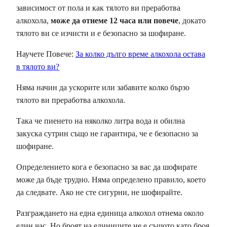
зависимост от пола и как тялото ви преработва
алкохола,
може да отнеме 12 часа или повече
, докато
тялото ви се изчисти и е безопасно за шофиране.
Научете Повече:
За колко дълго време алкохола остава
в тялото ви?
Няма начин да ускорите или забавите колко бързо
тялото ви преработва алкохола.
Така че пиенето на няколко литра вода и обилна
закуска сутрин също не гарантира, че е безопасно за
шофиране.
Определението кога е безопасно за вас да шофирате
може да бъде трудно. Няма определено правило, което
да следвате. Ако не сте сигурни, не шофирайте.
Разграждането на една единица алкохол отнема около
един час. Но броят на единиците не е същото като броя