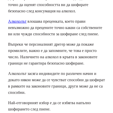
точно да оценят способността ви да шофирате
безопасно след консумация на алкохол.
Алкохолът
влошава преценката, което прави
невъзможно да прецените точно какви са собствените
ви или чужди способности за шофиране след пиене.
Въпреки че персоналният дрегер може да покаже
промилите, важно е да запомните, че това е просто
число. Наличието на алкохол в кръвта в законовите
граници не гарантира безопасно шофиране.
Алкохолът засяга индивидите по различен начин и
докато някои може да се чувстват способни да шофират
в рамките на законовите граници, други може да не са
способни.
Най-отговорният избор е да се избягва напълно
шофирането след пиене.