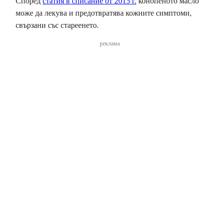
Според
статия в списание от 2015 г.
конопеното масло
може да лекува и предотвратява кожните симптоми,
свързани със стареенето.
реклама