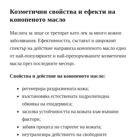
Козметични свойства и ефекти на
конопеното масло
Маслата за лице се третират като лек за много кожни
заболявания. Ефективността, съставът и широкият
спектър на действие направиха конопеното масло едно
от най-популярните и най-препоръчваните козметични
масла през последните месеци.
Свойства и действие на конопеното масло:
регенерира раздразнената кожа;
възстановява естествената хидролипидна
обвивка на епидермиса;
засилва устойчивостта на кожата към външни
фактори;
забавя процеса на стареене на кожата;
неутрализира действието на свободните