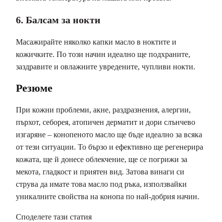
6. Балсам за нокти
Масажирайте няколко капки масло в ноктите и
кожичките. По този начин идеално ще подхраните,
заздравите и овлажните увредените, чупливи нокти.
Резюме
При кожни проблеми, акне, раздразнения, алергии,
пърхот, себорея, атопичен дерматит и дори слънчево
изгаряне – конопеното масло ще бъде идеално за всяка
от тези ситуации. То бързо и ефективно ще регенерира
кожата, ще й донесе облекчение, ще се погрижи за
мекота, гладкост и приятен вид. Затова винаги си
струва да имате това масло под ръка, използвайки
уникалните свойства на конопа по най-добрия начин.
Споделете тази статия