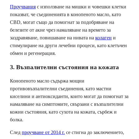
Проучвания
с използване на мишки и човешки клетки
показват, че съединенията в конопеното масло, като
CBD, могат също да помогнат за подобряване на
белезите от акне чрез намаляване на времето за
заздравяване, повишаване на нивата на
колаген
и
стимулиране на други лечебни процеси, като клетъчен
обмен и регенерация.
3. Възпалителни състояния на кожата
Конопеното масло съдържа мощни
противовъзпалителни съединения, като мастни
киселини и антиоксиданти, които могат да помогнат за
намаляване на симптомите, свързани с възпалителни
кожни състояния, като сухота на кожата, сърбеж и
болка.
След
проучване от 2014 г.
се стигна до заключението,