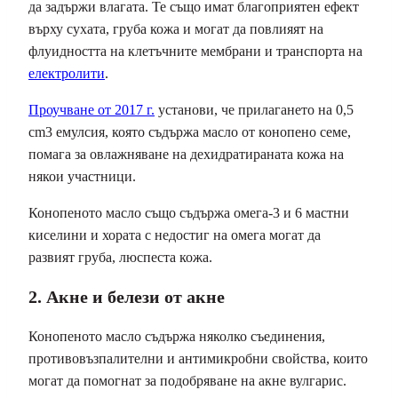
да задържи влагата. Те също имат благоприятен ефект
върху сухата, груба кожа и могат да повлияят на
флуидността на клетъчните мембрани и транспорта на
електролити
.
Проучване от 2017 г.
установи, че прилагането на 0,5
cm3 емулсия, която съдържа масло от конопено семе,
помага за овлажняване на дехидратираната кожа на
някои участници.
Конопеното масло също съдържа омега-3 и 6 мастни
киселини и хората с недостиг на омега могат да
развият груба, люспеста кожа.
2. Акне и белези от акне
Конопеното масло съдържа няколко съединения,
противовъзпалителни и антимикробни свойства, които
могат да помогнат за подобряване на акне вулгарис.