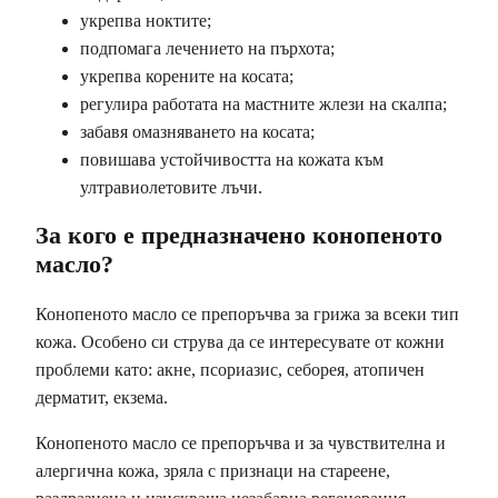
укрепва ноктите;
подпомага лечението на пърхота;
укрепва корените на косата;
регулира работата на мастните жлези на скалпа;
забавя омазняването на косата;
повишава устойчивостта на кожата към
ултравиолетовите лъчи.
За кого е предназначено конопеното
масло?
Конопеното масло се препоръчва за грижа за всеки тип
кожа. Особено си струва да се интересувате от кожни
проблеми като: акне, псориазис, себорея, атопичен
дерматит, екзема.
Конопеното масло се препоръчва и за чувствителна и
алергична кожа, зряла с признаци на стареене,