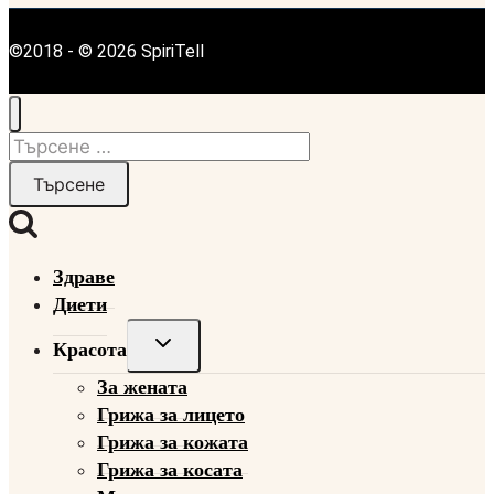
©2018 - © 2026 SpiriTell
Търсене
за:
Здраве
Диети
Toggle
Красота
child
За жената
menu
Грижа за лицето
Грижа за кожата
Грижа за косата