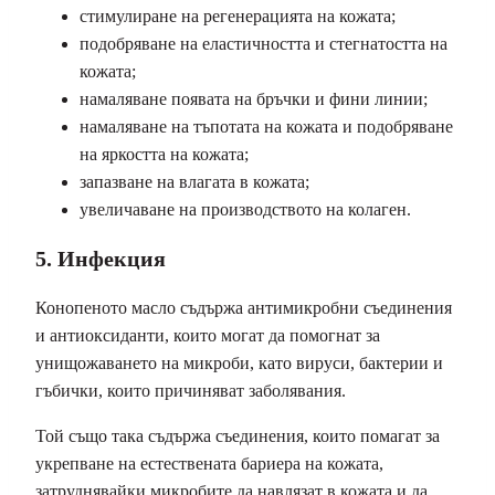
стимулиране на регенерацията на кожата;
подобряване на еластичността и стегнатостта на
кожата;
намаляване появата на бръчки и фини линии;
намаляване на тъпотата на кожата и подобряване
на яркостта на кожата;
запазване на влагата в кожата;
увеличаване на производството на колаген.
5. Инфекция
Конопеното масло съдържа антимикробни съединения
и антиоксиданти, които могат да помогнат за
унищожаването на микроби, като вируси, бактерии и
гъбички, които причиняват заболявания.
Той също така съдържа съединения, които помагат за
укрепване на естествената бариера на кожата,
затруднявайки микробите да навлязат в кожата и да