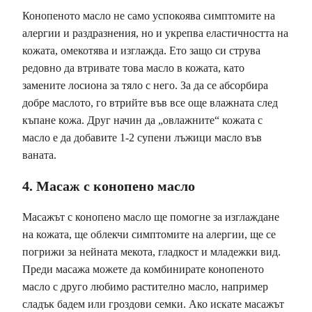
Конопеното масло не само успокоява симптомите на
алергии и раздразнения, но и укрепва еластичността на
кожата, омекотява и изглажда. Ето защо си струва
редовно да втривате това масло в кожата, като
замените лосиона за тяло с него. За да се абсорбира
добре маслото, го втрийте във все още влажната след
къпане кожа. Друг начин да „овлажните“ кожата с
масло е да добавите 1-2 супени лъжици масло във
ваната.
4. Масаж с конопено масло
Масажът с конопено масло ще помогне за изглаждане
на кожата, ще облекчи симптомите на алергии, ще се
погрижи за нейната мекота, гладкост и младежки вид.
Преди масажа можете да комбинирате конопеното
масло с друго любимо растително масло, например
сладък бадем или гроздови семки. Ако искате масажът