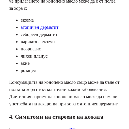
че прилагането на конопено масло може да е от полза
за хора с:
екзема
атопичен дерматит
себореен дерматит
варикозна екзема
псориазис
лихен планус
акне
розацея
Консумацията на конопено масло също може да бъде от
полза за хора с възпалителни кожни заболявания.
Диетичният прием на конопено масло може да намали
употребата на лекарства при хора с атопичен дерматит.
4. Симптоми на стареене на кожата