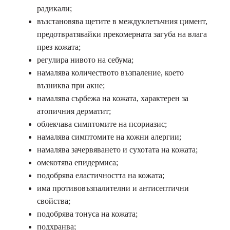
радикали;
възстановява щетите в междуклетъчния цимент,
предотвратявайки прекомерната загуба на влага
през кожата;
регулира нивото на себума;
намалява количеството възпаление, което
възниква при акне;
намалява сърбежа на кожата, характерен за
атопичния дерматит;
облекчава симптомите на псориазис;
намалява симптомите на кожни алергии;
намалява зачервяването и сухотата на кожата;
омекотява епидермиса;
подобрява еластичността на кожата;
има противовъзпалителни и антисептични
свойства;
подобрява тонуса на кожата;
подхранва;