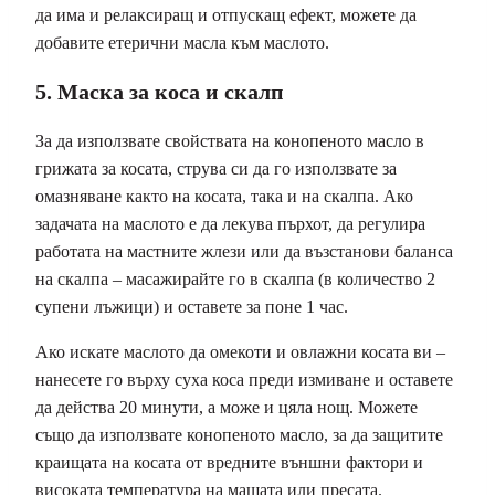
да има и релаксиращ и отпускащ ефект, можете да
добавите етерични масла към маслото.
5. Маска за коса и скалп
За да използвате свойствата на конопеното масло в
грижата за косата, струва си да го използвате за
омазняване както на косата, така и на скалпа. Ако
задачата на маслото е да лекува пърхот, да регулира
работата на мастните жлези или да възстанови баланса
на скалпа – масажирайте го в скалпа (в количество 2
супени лъжици) и оставете за поне 1 час.
Ако искате маслото да омекоти и овлажни косата ви –
нанесете го върху суха коса преди измиване и оставете
да действа 20 минути, а може и цяла нощ. Можете
също да използвате конопеното масло, за да защитите
краищата на косата от вредните външни фактори и
високата температура на машата или пресата.