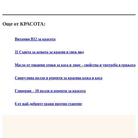
Още от КРАСОТА:
Витамин B12 за красота
11 Съвета за жената за красив и свеж вид
Масло от тиквени семки за коса и лице – свойства и употреба в грижата
Спирулина ползи и рецепти за красива кожа и коса
Глицерин – 10 ползи и рецепти за красота
6 от най-добрите храни против стареене