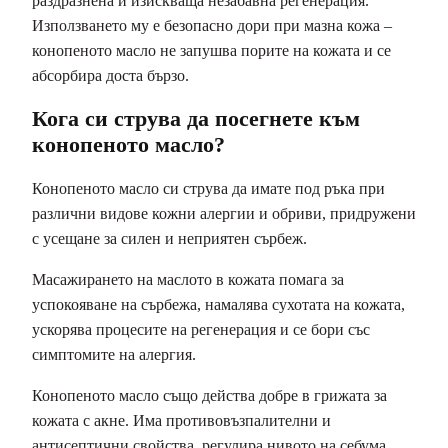
раздразнена и изискваща незабавна регенерация.
Използването му е безопасно дори при мазна кожа –
конопеното масло не запушва порите на кожата и се
абсорбира доста бързо.
Кога си струва да посегнете към
конопеното масло?
Конопеното масло си струва да имате под ръка при
различни видове кожни алергии и обриви, придружени
с усещане за силен и неприятен сърбеж.
Масажирането на маслото в кожата помага за
успокояване на сърбежа, намалява сухотата на кожата,
ускорява процесите на регенерация и се бори със
симптомите на алергия.
Конопеното масло също действа добре в грижата за
кожата с акне. Има противовъзпалителни и
антисептични свойства, регулира нивото на себума,