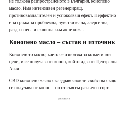
не толкова разпространеното в България, конопено
масло. Има интензивен регенериращ,
противовъзпалителен и успокояващ ефект. Перфектно
е за грижа за проблемна, чувствителна, алергична,
раздразнена и склонна към акне кожа.
Конопено масло – състав и източник
Конопеното масло, което се използва за козметични
цели, и се получава от коноп, който идва от Централна
Азия.
CBD конопено масло със здравословни свойства също
се получава от коноп – но от съвсем различен сорт.
реклама