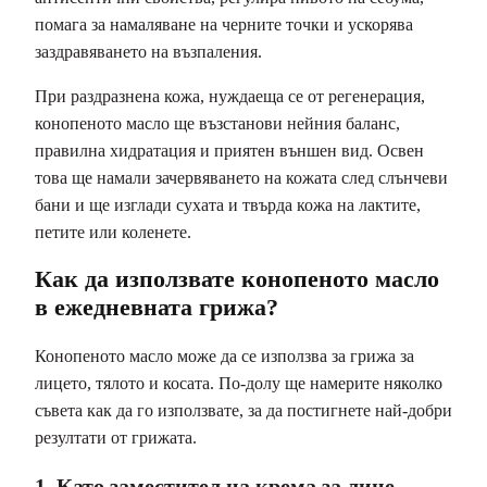
помага за намаляване на черните точки и ускорява
заздравяването на възпаления.
При раздразнена кожа, нуждаеща се от регенерация,
конопеното масло ще възстанови нейния баланс,
правилна хидратация и приятен външен вид. Освен
това ще намали зачервяването на кожата след слънчеви
бани и ще изглади сухата и твърда кожа на лактите,
петите или коленете.
Как да използвате конопеното масло
в ежедневната грижа?
Конопеното масло може да се използва за грижа за
лицето, тялото и косата. По-долу ще намерите няколко
съвета как да го използвате, за да постигнете най-добри
резултати от грижата.
1. Като заместител на крема за лице