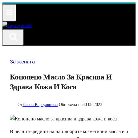
Към
съдържанието
За жената
Конопено Масло За Красива И
Здрава Кожа И Коса
От
Елена Караулянова
Обновена на
30.08.2023
В челните редици на най-добрите козметични масла е и