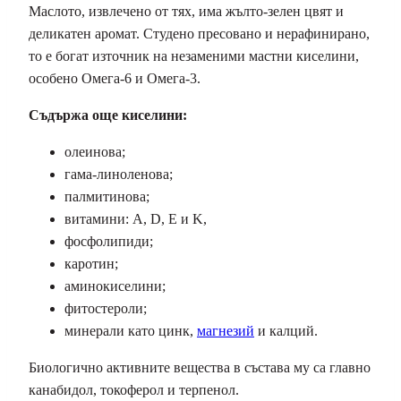
Маслото, извлечено от тях, има жълто-зелен цвят и
деликатен аромат. Студено пресовано и нерафинирано,
то е богат източник на незаменими мастни киселини,
особено Омега-6 и Омега-3.
Съдържа още киселини:
олеинова;
гама-линоленова;
палмитинова;
витамини: A, D, E и K,
фосфолипиди;
каротин;
аминокиселини;
фитостероли;
минерали като цинк,
магнезий
и калций.
Биологично активните вещества в състава му са главно
канабидол, токоферол и терпенол.