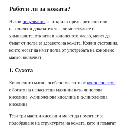
Работи ли за кожата?
Някои
проучвания
са открили предварителни или
ограничени доказателства, че молекулите и
химикалите, открити в конопеното масло, могат да
бъдат от полза за здравето на кожата. Кожни състояния,
които могат да имат полза от употребата на конопено
масло, включват:
1. Сухота
Конопеното масло, особено маслото от
конопено семе
,
е богато на ненаситени мазнини като линолова
киселина, γ-линоленова киселина и α-линоленова
киселина.
Тези три мастни киселини могат да помогнат за
подобряване на структурата на кожата, като и помагат