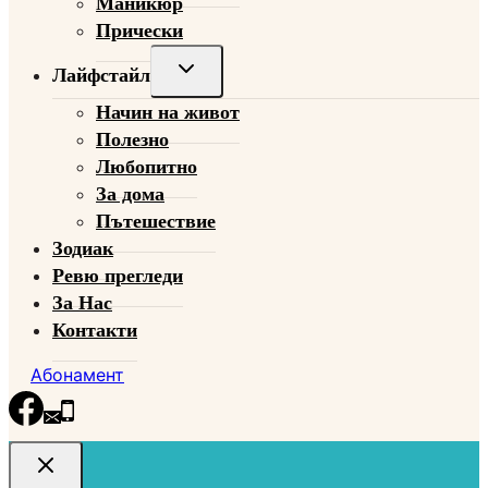
Маникюр
Прически
Toggle
Лайфстайл
child
Начин на живот
menu
Полезно
Любопитно
За дома
Пътешествие
Зодиак
Ревю прегледи
За Нас
Контакти
Абонамент