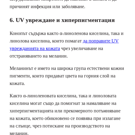
причинят инфекция или заболяване.
6. UV увреждане и хиперпигментация
Конопът съдържа както α-линоленова киселина, така и
линолова киселина, които помагат
да поправите UV
уврежданията на кожата
чрез увеличаване на
отстраняването на меланин.
Меланинът е името на широка група естествени кожни
пигменти, които придават цвета на горния слой на
кожата.
Както α-линоленовата киселина, така и линоловата
киселина могат също да помогнат за намаляване на
хиперпигментацията или прекомерното потъмняване
на кожата, което обикновено се появява при излагане
на слънце, чрез потискане на производството на
меланин.