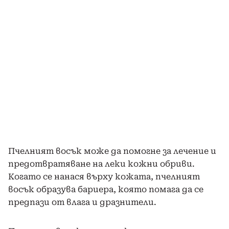
Пчелният восък може да помогне за лечение и
предотвратяване на леки кожни обриви.
Когато се нанася върху кожата, пчелният
восък образува бариера, която помага да се
предпази от влага и дразнители.