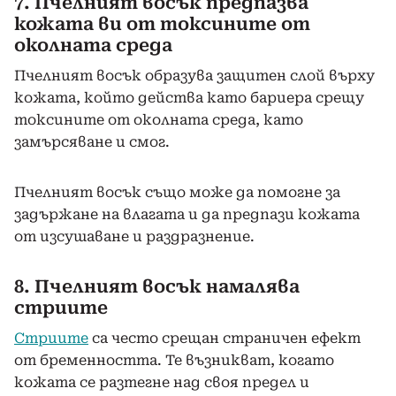
7. Пчелният восък предпазва
кожата ви от токсините от
околната среда
Пчелният восък образува защитен слой върху
кожата, който действа като бариера срещу
токсините от околната среда, като
замърсяване и смог.
Пчелният восък също може да помогне за
задържане на влагата и да предпази кожата
от изсушаване и раздразнение.
8. Пчелният восък намалява
стриите
Стриите
са често срещан страничен ефект
от бременността. Те възникват, когато
кожата се разтегне над своя предел и