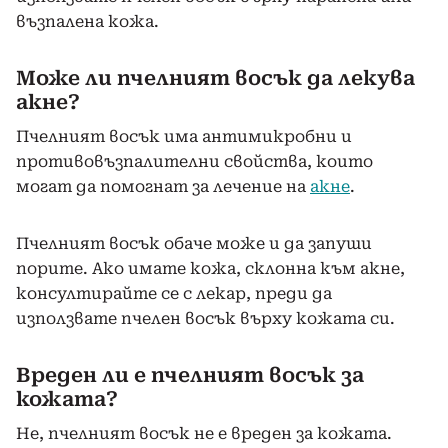
възпалена кожа.
Може ли пчелният восък да лекува
акне?
Пчелният восък има антимикробни и
противовъзпалителни свойства, които
могат да помогнат за лечение на
акне
.
Пчелният восък обаче може и да запуши
порите. Ако имате кожа, склонна към акне,
консултирайте се с лекар, преди да
използвате пчелен восък върху кожата си.
Вреден ли е пчелният восък за
кожата?
Не, пчелният восък не е вреден за кожата.