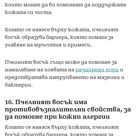
които могат да ви помогнат да поддържате
кожата си чиста.
Когато се нанесе върху кожата, пчелният
восък образува бариера, която помага за
улавяне на мръсотия и примеси.
Пчелният восък също може да помогне за
намаляване на появата на
разширени пори
и
предотвратява натрупването на мазнини и
бактерии.
10. Пчелният восък има
противовъзпалителни свойства, за
да помогне при кожни алергии
Когато се нанася върху кожата, пчелният
восък образува бариера, която помага за