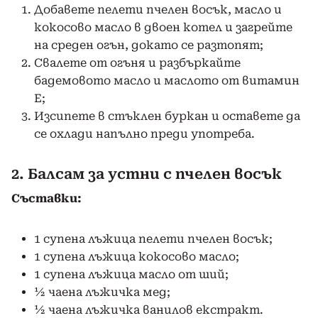
Добавете пелети пчелен восък, масло и
кокосово масло в двоен котел и загрейте
на среден огън, докато се разтопят;
Свалете от огъня и разбъркайте
бадемовото масло и маслото от витамин
Е;
Изсипете в стъклен буркан и оставете да
се охлади напълно преди употреба.
2. Балсам за устни с пчелен восък
Съставки:
1 супена лъжица пелети пчелен восък;
1 супена лъжица кокосово масло;
1 супена лъжица масло от ший;
½ чаена лъжичка мед;
½ чаена лъжичка ванилов екстракт.