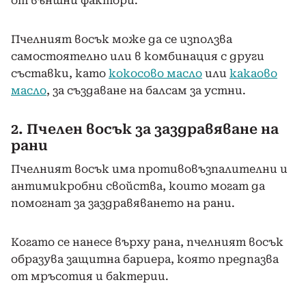
от външни фактори.
Пчелният восък може да се използва
самостоятелно или в комбинация с други
съставки, като
кокосово масло
или
какаово
масло
, за създаване на балсам за устни.
2. Пчелен восък за заздравяване на
рани
Пчелният восък има противовъзпалителни и
антимикробни свойства, които могат да
помогнат за заздравяването на рани.
Когато се нанесе върху рана, пчелният восък
образува защитна бариера, която предпазва
от мръсотия и бактерии.