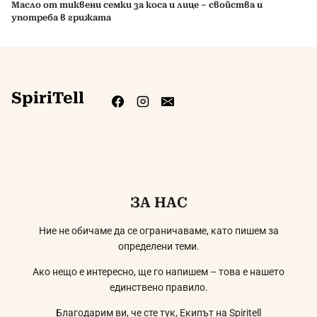
Масло от тиквени семки за коса и лице – свойства и
употреба в грижата
SpiriTell
ЗА НАС
Ние не обичаме да се ограничаваме, като пишем за
определени теми.
Ако нещо е интересно, ще го напишем – това е нашето
единствено правило.
Благодарим ви, че сте тук, Екипът на Spiritell