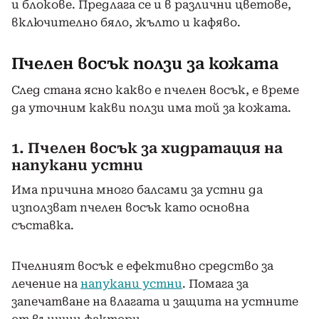
и блокове. Предлага се и в различни цветове,
включително бяло, жълто и кафяво.
Пчелен восък ползи за кожата
След стана ясно какво е пчелен восък, е време
да уточним какви ползи има той за кожата.
1. Пчелен восък за хидратация на
напукани устни
Има причина много балсами за устни да
използват пчелен восък като основна
съставка.
Пчелният восък е ефективно средство за
лечение на
напукани устни
. Помага за
запечатване на влагата и защита на устните