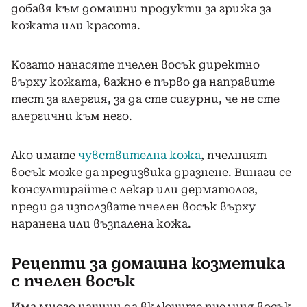
добавя към домашни продукти за грижа за
кожата или красота.
Когато нанасяте пчелен восък директно
върху кожата, важно е първо да направите
тест за алергия, за да сте сигурни, че не сте
алергични към него.
Ако имате
чувствителна кожа
, пчелният
восък може да предизвика дразнене. Винаги се
консултирайте с лекар или дерматолог,
преди да използвате пчелен восък върху
наранена или възпалена кожа.
Рецепти за домашна козметика
с пчелен восък
Има много начини да включите пчелния восък