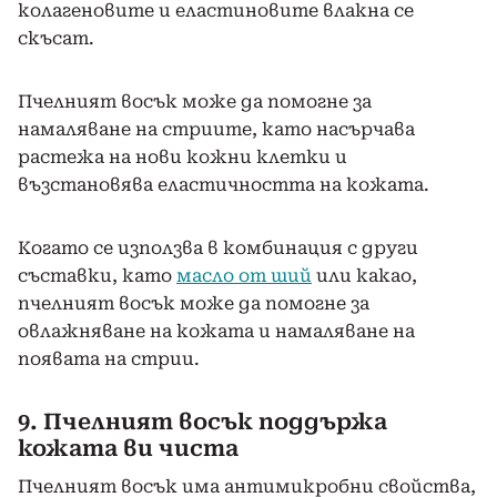
колагеновите и еластиновите влакна се
скъсат.
Пчелният восък може да помогне за
намаляване на стриите, като насърчава
растежа на нови кожни клетки и
възстановява еластичността на кожата.
Когато се използва в комбинация с други
съставки, като
масло от ший
или какао,
пчелният восък може да помогне за
овлажняване на кожата и намаляване на
появата на стрии.
9. Пчелният восък поддържа
кожата ви чиста
Пчелният восък има антимикробни свойства,