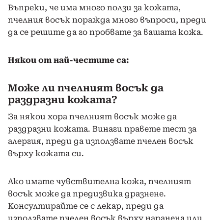
Въпреки, че има много ползи за кожата,
пчелния восък поражда много въпроси, преди
да се решите да го пробвате за вашата кожа.
Някои от най-честите са:
Може ли пчелният восък да
раздразни кожата?
За някои хора пчелният восък може да
раздразни кожата. Винаги правете тест за
алергия, преди да използвате пчелен восък
върху кожата си.
Ако имате чувствителна кожа, пчелният
восък може да предизвика дразнене.
Консултирайте се с лекар, преди да
използвате пчелен восък върху наранена или