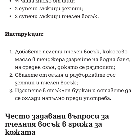
¼ чаша масло от ший;
2 супени лъжици зехтин;
2 супени лъжици пчелен восък.
Инструкции:
Добавете пелети пчелен восък, кокосово
масло в тенджера загрейте на водна баня,
на среден огън, докато се разтопят;
Свалете от огъня и разбъркайте със
зехтин и пчелен восък;
Изсипете в стъклен буркан и оставете да
се охлади напълно преди употреба.
Често задавани въпроси за
пчелния восък в грижа за
кожата