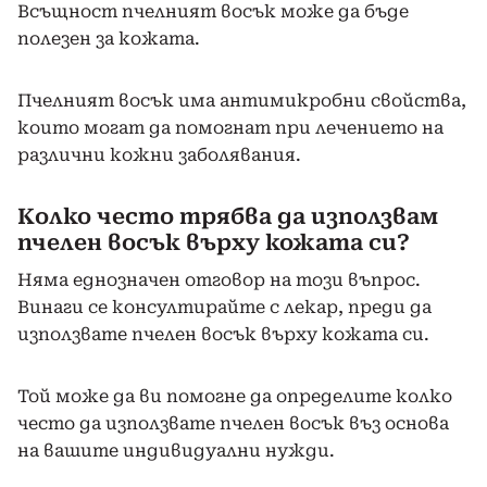
Всъщност пчелният восък може да бъде
полезен за кожата.
Пчелният восък има антимикробни свойства,
които могат да помогнат при лечението на
различни кожни заболявания.
Колко често трябва да използвам
пчелен восък върху кожата си?
Няма еднозначен отговор на този въпрос.
Винаги се консултирайте с лекар, преди да
използвате пчелен восък върху кожата си.
Той може да ви помогне да определите колко
често да използвате пчелен восък въз основа
на вашите индивидуални нужди.