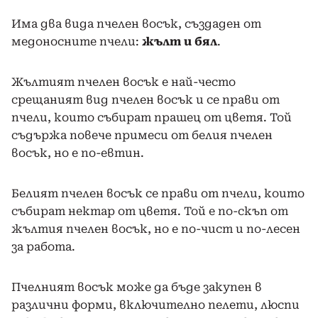
Има два вида пчелен восък, създаден от
медоносните пчели:
жълт и бял
.
Жълтият пчелен восък е най-често
срещаният вид пчелен восък и се прави от
пчели, които събират прашец от цветя. Той
съдържа повече примеси от белия пчелен
восък, но е по-евтин.
Белият пчелен восък се прави от пчели, които
събират нектар от цветя. Той е по-скъп от
жълтия пчелен восък, но е по-чист и по-лесен
за работа.
Пчелният восък може да бъде закупен в
различни форми, включително пелети, люспи