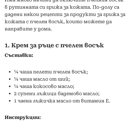
в рутинната си грижа за кожата. По-долу са
дадени някои рецепти за продукти за грижа за
кожата с пчелен восък, които можете да
направите у дома.
1. Крем за ръце с пчелен восък
Съставки:
¼ чаша пелети пчелен восък;
¼ чаша масло от ший;
¼ чаша кокосово масло;
2 супени лъжици бадемово масло;
1 чаена лъжичка масло от витамин Е.
Инструкции: