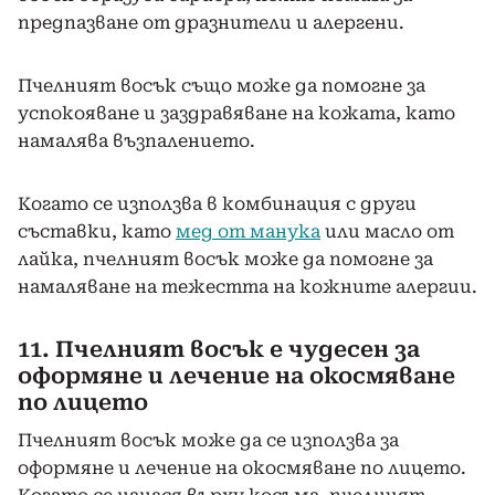
предпазване от дразнители и алергени.
Пчелният восък също може да помогне за
успокояване и заздравяване на кожата, като
намалява възпалението.
Когато се използва в комбинация с други
съставки, като
мед от манука
или масло от
лайка, пчелният восък може да помогне за
намаляване на тежестта на кожните алергии.
11. Пчелният восък е чудесен за
оформяне и лечение на окосмяване
по лицето
Пчелният восък може да се използва за
оформяне и лечение на окосмяване по лицето.