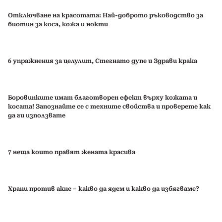
Отключване на красотата: Най-доброто ръководство за
биотин за коса, кожа и нокти
6 упражнения за целулит, Стегнато дупе и Здрави крака
Боровинките имат благотворен ефект върху кожата и
косата! Запознайте се с техните свойства и проверете как
да ги използвате
7 неща които правят жената красива
Храни против акне – какво да ядем и какво да избягваме?