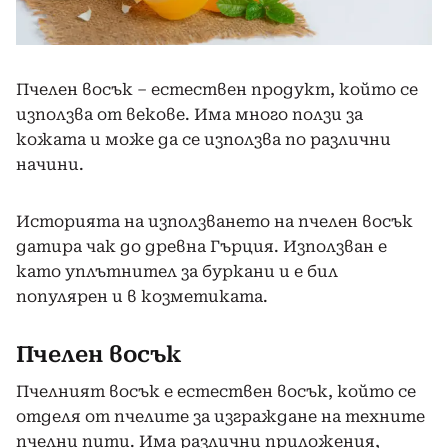
Пчелен восък – естествен продукт, който се
използва от векове. Има много ползи за
кожата и може да се използва по различни
начини.
Историята на използването на пчелен восък
датира чак до древна Гърция. Използван е
като уплътнител за буркани и е бил
популярен и в козметиката.
Пчелен восък
Пчелният восък е естествен восък, който се
отделя от пчелите за изграждане на техните
пчелни пити. Има различни приложения,