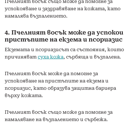
Пчелният восък също може да помогне за
успокояване и заздравяване на кожата, като
намалява възпалението.
4. Пчелният восък може да успокои
пристъпите на екзема и псориазис
Екземата и псориазисът са състояния, които
причиняват
суха кожа
, сърбяща и възпалена.
Пчелният восък може да помогне за
успокояване на пристъпите на екзема и
псориазис, като образува защитна бариера
върху кожата.
Пчелният восък също може да помогне за
намаляване на възпалението и сърбежа.