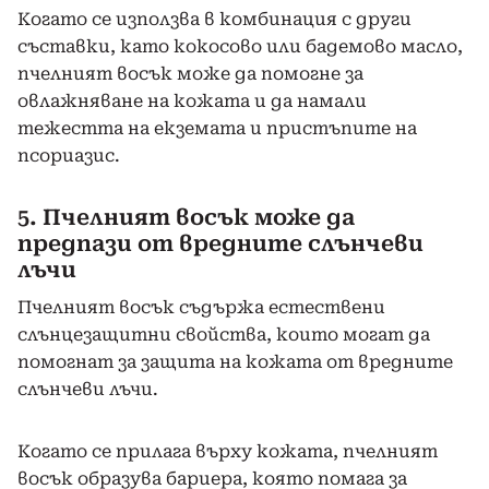
Когато се използва в комбинация с други
съставки, като кокосово или бадемово масло,
пчелният восък може да помогне за
овлажняване на кожата и да намали
тежестта на екземата и пристъпите на
псориазис.
5. Пчелният восък може да
предпази от вредните слънчеви
лъчи
Пчелният восък съдържа естествени
слънцезащитни свойства, които могат да
помогнат за защита на кожата от вредните
слънчеви лъчи.
Когато се прилага върху кожата, пчелният
восък образува бариера, която помага за