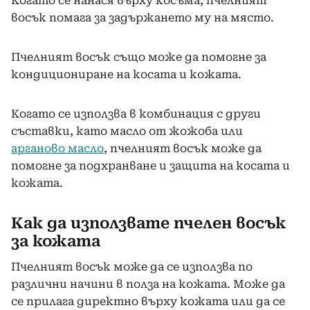
Когато се нанася върху косъма, пчелният
восък помага за задържането му на място.
Пчелният восък също може да помогне за
кондициониране на косата и кожата.
Когато се използва в комбинация с други
съставки, като масло от жожоба или
арганово масло
, пчелният восък може да
помогне за подхранване и защита на косата и
кожата.
Как да използвате пчелен восък
за кожата
Пчелният восък може да се използва по
различни начини в полза на кожата. Може да
се прилага директно върху кожата или да се