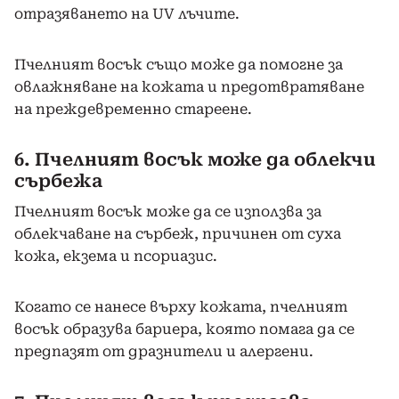
отразяването на UV лъчите.
Пчелният восък също може да помогне за
овлажняване на кожата и предотвратяване
на преждевременно стареене.
6. Пчелният восък може да облекчи
сърбежа
Пчелният восък може да се използва за
облекчаване на сърбеж, причинен от суха
кожа, екзема и псориазис.
Когато се нанесе върху кожата, пчелният
восък образува бариера, която помага да се
предпазят от дразнители и алергени.