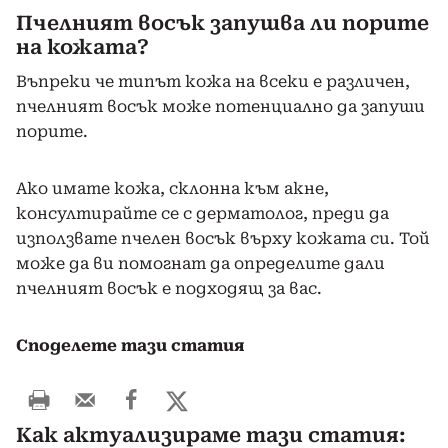
Пчелният восък запушва ли порите
на кожата?
Въпреки че типът кожа на всеки е различен,
пчелният восък може потенциално да запуши
порите.
Ако имате кожа, склонна към акне,
консултирайте се с дерматолог, преди да
използвате пчелен восък върху кожата си. Той
може да ви помогнат да определите дали
пчелният восък е подходящ за вас.
Споделете тази статия
Как актуализираме тази статия: