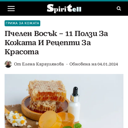
Към
съдържанието
ГРИЖА ЗА КОЖАТА
Пчелен Восък – 11 Ползи За
Кожата И Рецепти За
Красота
От
Елена Караулянова
Обновена на
04.01.2024