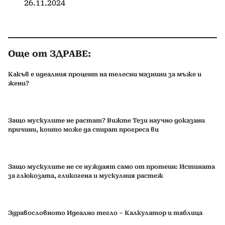
26.11.2024
Още от ЗДРАВЕ:
Какъв е идеалния процент на телесни мазнини за мъже и
жени?
Защо мускулите не растат? Вижте Тези научно доказани
причини, които може да спират прогреса ви
Защо мускулите не се нуждаят само от протеин: Истината
за глюкозата, гликогена и мускулния растеж
Здравословното Идеално тегло – Калкулатор и таблица