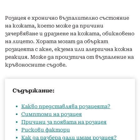
Розацея е хронично възпалително състояние
на кожата, което може да причини
зачервяване и дразнене на кожата, обикновено
на лицето. Хората могат да объркат
розацеята с акне, екзема или алергична кожна
реакция. Може да произтича от възпаление на
кръвоносните съдове.
Съдържание:
Какво представлява розацеята?
Симптоми на розацея
Причини за появата на розацея
Рискови фактори
Как да разбера дали имам розацея?