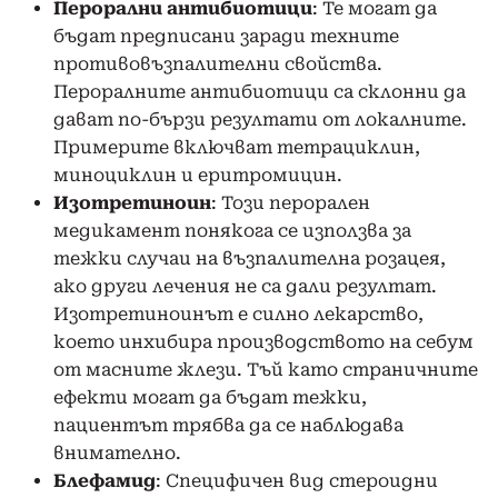
Перорални антибиотици
: Те могат да
бъдат предписани заради техните
противовъзпалителни свойства.
Пероралните антибиотици са склонни да
дават по-бързи резултати от локалните.
Примерите включват тетрациклин,
миноциклин и еритромицин.
Изотретиноин
: Този перорален
медикамент понякога се използва за
тежки случаи на възпалителна розацея,
ако други лечения не са дали резултат.
Изотретиноинът е силно лекарство,
което инхибира производството на себум
от масните жлези. Тъй като страничните
ефекти могат да бъдат тежки,
пациентът трябва да се наблюдава
внимателно.
Блефамид
: Специфичен вид стероидни