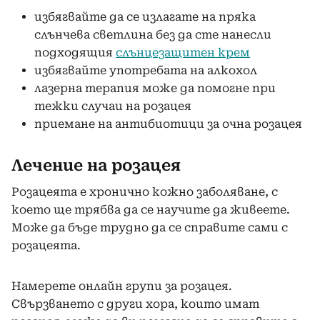
избягвайте да се излагате на пряка
слънчева светлина без да сте нанесли
подходящия
слънцезащитен крем
избягвайте употребата на алкохол
лазерна терапия може да помогне при
тежки случаи на розацея
приемане на антибиотици за очна розацея
Лечение на розацея
Розацеята е хронично кожно заболяване, с
което ще трябва да се научите да живеете.
Може да бъде трудно да се справите сaми с
розацеята.
Намерете онлайн групи за розацея.
Свързването с други хора, които имат