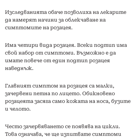
Изследванията обаче позволиха на лекарите
да намерят начини за облекчаване на
симптомите на розацея.
Има четири вида розацея. Всеки подтип има
свой набор от симптоми. Възможно е да
имате повече от един подтип розацея
наведнъж.
Главният симптом на розацея са малки,
зачервени петна по лицето. Обикновено
розацеята засяга само кожата на носа, бузите
и челото.
Често зачервяването се появява на цикли.
Това означава, че ще изпитвате симптоми