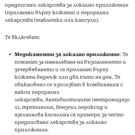
предписани лекарства за локално приложение
(прилагани върху кожата) и перорални
лекарства (таблетки или капсули).
Те включват:
Медикаменти за локално приложение
: Те
помагат за намаляване на възпалението и
зачервяването и се прилагат върху
кожата веднъж или два пъти на ден. Те
обикновено се използват в комбинация с
някои перорални
лекарства. Антибиотиците (метронидазо
л), третиноин, бензоил пероксид и
азелаинова киселина са примери за често
предписвани лекарства за локално
приложение.