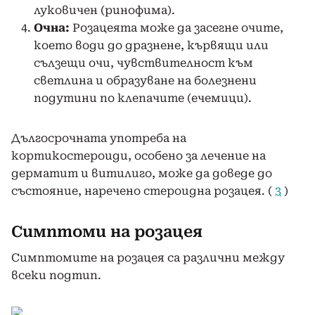
луковичен (ринофима).
Очна:
Розацеята може да засегне очите,
което води до дразнене, кървящи или
сълзещи очи, чувствителност към
светлина и образуване на болезнени
подутини по клепачите (ечемици).
Дългосрочната употреба на
кортикостероиди, особено за лечение на
дерматит и витилиго, може да доведе до
състояние, наречено стероидна розацея. (
3
)
Симптоми на розацея
Симптомите на розацея са различни между
всеки подтип.