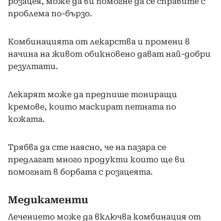
розацея, може да ви помогне да се справите с
проблема по-бързо.
Комбинацията от лекарства и промени в
начина на живот обикновено дават най-добри
резултати.
Лекарят може да предпише тониращи
кремове, които маскират петната по
кожата.
Трябва да сте наясно, че на пазара се
предлагат много продукти които ще ви
помогнат в борбата с розацеята.
Медикаменти
Лечението може да включва комбинация от