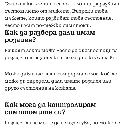
Също така, жените са по-склонни да развият
състоянието от мъжете. Въпреки това,
мъжете, които развиват това състояние,
често имат по-тежки симптоми.
Как да разбера дали имам
розацея?
Вашият лекар може лесно да диагностицира
розацея от физически преглед на кожата ви.
Може да ви насочат към дерматолог, който
може да определи дали имате розацея или
друго състояние на кожата.
Как мога да контролирам
симптомите си?
Розацеята не може да се излекува, но можете