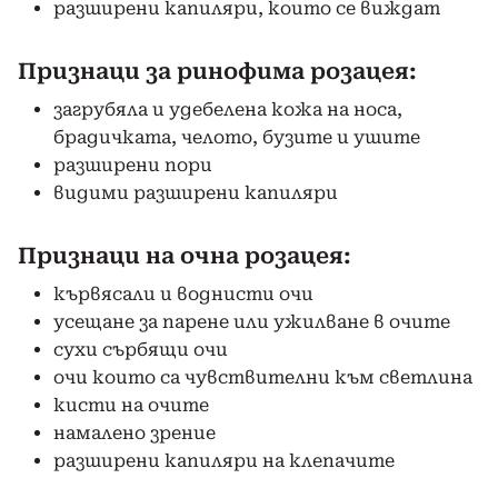
разширени капиляри, които се виждат
Признаци за ринофима розацея:
загрубяла и удебелена кожа на носа,
брадичката, челото, бузите и ушите
разширени пори
видими разширени капиляри
Признаци на очна розацея:
кървясали и воднисти очи
усещане за парене или ужилване в очите
сухи сърбящи очи
очи които са чувствителни към светлина
кисти на очите
намалено зрение
разширени капиляри на клепачите