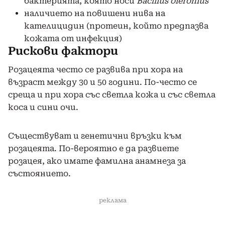
бактерията, която носи
Bacillus oleronius
наличието на повишени нива на
кателицидин (протеин, който предпазва
кожата от инфекция)
Рискови фактори
Розацеята често се развива при хора на
възраст между 30 и 50 години. По-често се
среща и при хора със светла кожа и със светла
коса и сини очи.
Съществуват и генетични връзки към
розацеята. По-вероятно е да развиете
розацея, ако имате фамилна анамнеза за
състоянието.
реклама