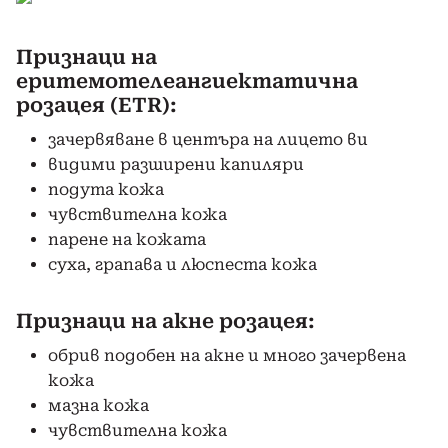
Признаци на
еритемотелеангиектатична
розацея (ETR):
зачервяване в центъра на лицето ви
видими разширени капиляри
подута кожа
чувствителна кожа
парене на кожата
суха, грапава и люспеста кожа
Признаци на акне розацея:
обрив подобен на акне и много зачервена
кожа
мазна кожа
чувствителна кожа