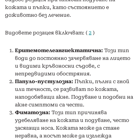
кожата и пъпки, като състоянието е
доживотно без лечение.
Видовете розацея включват: (
2
)
Еритемотелеангиектатична:
Този тип
води до постоянно зачервяване на лицето
и видими кръвоносни съдове, с
непредвидими обостряния.
Папуло-пустулозна:
Пъпки, пълни с гной
или течност, се развиват по кожата,
наподобяващи акне. Подуване и подобни на
акне симптоми са чести.
Фиматозна:
Този тип причинява
удебеляване на кожата и подуване, често
засягащи носа. Кожата може да стане
неравна, а носът може да изглежда