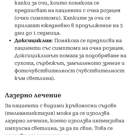
капки за очи, които понякога се
предписват на пациенти с очна розацея
(очни симптоми). Капките за очи се
прилагат ежедневно в продължение на 3
дни до 1 седмица.
Доксициклин
: Понякога се предписва на
пациенти със симптоми на очна розацея.
Доксициклинът помага за подобряване на
сухота, сърбежът, замъгленото зрение и
фоточувствителност (чувствителност
към светлина).
Лазерно лечение
За пациенти с видими кръвоносни съдове
(телеангиектазия) може да се използва
лазерно лечение, което използва интензивна
импулсна светлина, за да ги свие. Това се