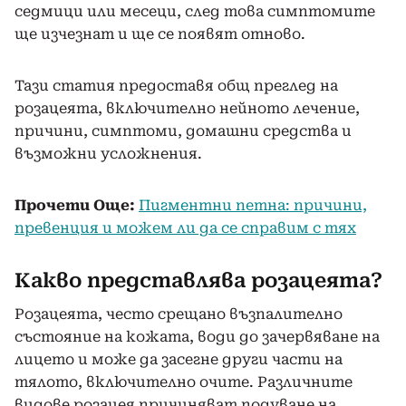
седмици или месеци, след това симптомите
ще изчезнат и ще се появят отново.
Тази статия предоставя общ преглед на
розацеята, включително нейното лечение,
причини, симптоми, домашни средства и
възможни усложнения.
Прочети Още:
Пигментни петна: причини,
превенция и можем ли да се справим с тях
Какво представлява розацеята?
Розацеята, често срещано възпалително
състояние на кожата, води до зачервяване на
лицето и може да засегне други части на
тялото, включително очите. Различните
видове розацея причиняват подуване на