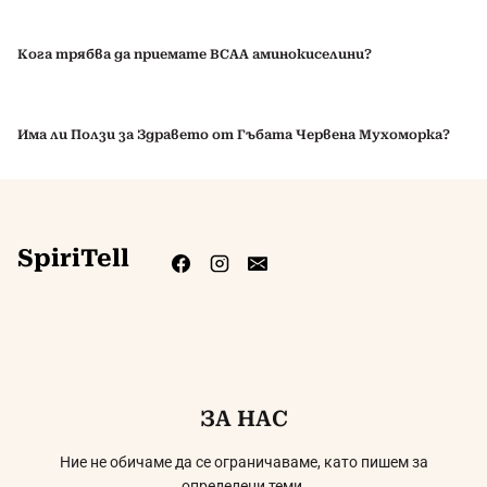
Кога трябва да приемате BCAA аминокиселини?
Има ли Ползи за Здравето от Гъбата Червена Мухоморка?
SpiriTell
ЗА НАС
Ние не обичаме да се ограничаваме, като пишем за
определени теми.