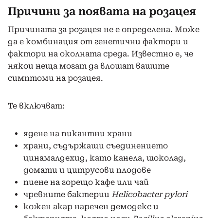
Причини за появата на розацея
Причината за розацея не е определена. Може
да е комбинация от генетични фактори и
фактори на околната среда. Известно е, че
някои неща могат да влошат вашите
симптоми на розацея.
Те включват:
ядене на пикантни храни
храни, съдържащи съединението
цинамалдехид, като канела, шоколад,
домати и цитрусови плодове
пиене на горещо кафе или чай
чревните бактерии
Helicobacter pylori
кожен акар наречен демодекс и