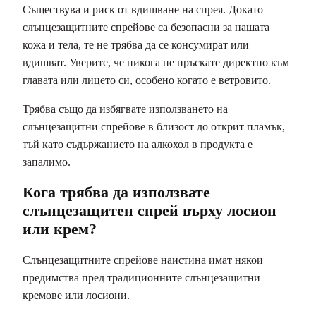
Съществува и риск от вдишване на спрея. Докато
слънцезащитните спрейове са безопасни за нашата
кожа и тела, те не трябва да се консумират или
вдишват. Уверите, че никога не пръскате директно към
главата или лицето си, особено когато е ветровито.
Трябва също да избягвате използването на
слънцезащитни спрейове в близост до открит пламък,
тъй като съдържанието на алкохол в продукта е
запалимо.
Кога трябва да използвате
слънцезащитен спрей върху лосион
или крем?
Слънцезащитните спрейове наистина имат някои
предимства пред традиционните слънцезащитни
кремове или лосиони.