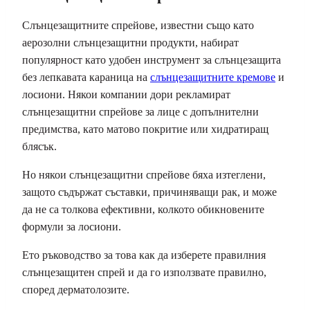
Слънцезащитните спрейове, известни също като
аерозолни слънцезащитни продукти, набират
популярност като удобен инструмент за слънцезащита
без лепкавата караница на
слънцезащитните кремове
и
лосиони. Някои компании дори рекламират
слънцезащитни спрейове за лице с допълнителни
предимства, като матово покритие или хидратиращ
блясък.
Но някои слънцезащитни спрейове бяха изтеглени,
защото съдържат съставки, причиняващи рак, и може
да не са толкова ефективни, колкото обикновените
формули за лосиони.
Ето ръководство за това как да изберете правилния
слънцезащитен спрей и да го използвате правилно,
според дерматолозите.