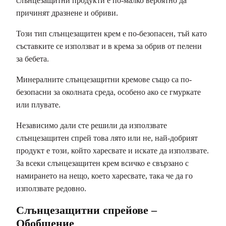
слънцезащитни продукти е по-малко вероятно да
причинят дразнене и обриви.
Този тип слънцезащитен крем е по-безопасен, тъй като
съставките се използват и в крема за обрив от пелени
за бебета.
Минералните слънцезащитни кремове също са по-
безопасни за околната среда, особено ако се гмуркате
или плувате.
Независимо дали сте решили да използвате
слънцезащитен спрей това лято или не, най-добрият
продукт е този, който харесвате и искате да използвате.
За всеки слънцезащитен крем всичко е свързано с
намирането на нещо, което харесвате, така че да го
използвате редовно.
Слънцезащитни спрейове –
Обобщение