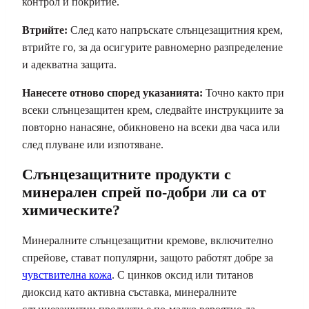
контрол и покритие.
Втрийте:
След като напръскате слънцезащитния крем,
втрийте го, за да осигурите равномерно разпределение
и адекватна защита.
Нанесете отново според указанията:
Точно както при
всеки слънцезащитен крем, следвайте инструкциите за
повторно нанасяне, обикновено на всеки два часа или
след плуване или изпотяване.
Слънцезащитните продукти с
минерален спрей по-добри ли са от
химическите?
Минералните слънцезащитни кремове, включително
спрейове, стават популярни, защото работят добре за
чувствителна кожа
. С цинков оксид или титанов
диоксид като активна съставка, минералните