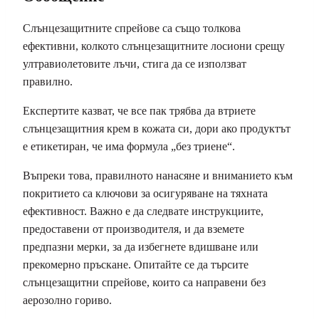
Слънцезащитните спрейове са също толкова
ефективни, колкото слънцезащитните лосиони срещу
ултравиолетовите лъчи, стига да се използват
правилно.
Експертите казват, че все пак трябва да втриете
слънцезащитния крем в кожата си, дори ако продуктът
е етикетиран, че има формула „без триене“.
Въпреки това, правилното нанасяне и вниманието към
покритието са ключови за осигуряване на тяхната
ефективност. Важно е да следвате инструкциите,
предоставени от производителя, и да вземете
предпазни мерки, за да избегнете вдишване или
прекомерно пръскане. Опитайте се да търсите
слънцезащитни спрейове, които са направени без
аерозолно гориво.