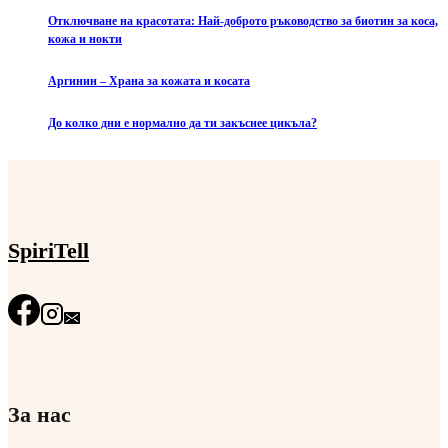
Отключване на красотата: Най-доброто ръководство за биотин за коса,
кожа и нокти
Аргинин – Храна за кожата и косата
До колко дни е нормално да ти закъснее цикъла?
SpiriTell
За нас