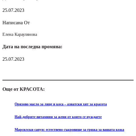
25.07.2023
Написана От
Елена Караулянова
Дата на последна промяна:
25.07.2023
Още от КРАСОТА:
Оризово масло за лице и коса – азиатски хит за красота
Най-добрите витамини за жени от които се нуждаете
Марсилски сапун: естествено съкровище за грижа за вашата кожа