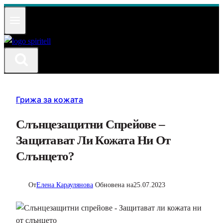
Към
съдържанието
Грижа за кожата
Слънцезащитни Спрейове –
Защитават Ли Кожата Ни От
Слънцето?
От
Елена Караулянова
Обновена на
25.07.2023