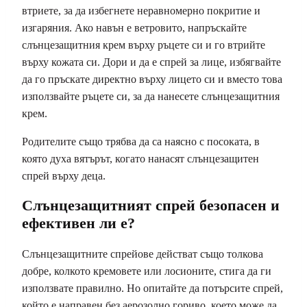
втриете, за да избегнете неравномерно покритие и
изгаряния. Ако навън е ветровито, напръскайте
слънцезащитния крем върху ръцете си и го втрийте
върху кожата си. Дори и да е спрей за лице, избягвайте
да го пръскате директно върху лицето си и вместо това
използвайте ръцете си, за да нанесете слънцезащитния
крем.
Родителите също трябва да са наясно с посоката, в
която духа вятърът, когато нанасят слънцезащитен
спрей върху деца.
Слънцезащитният спрей безопасен и
ефективен ли е?
Слънцезащитните спрейове действат също толкова
добре, колкото кремовете или лосионите, стига да ги
използвате правилно. Но опитайте да потърсите спрей,
който е направен без аерозолно гориво, което може да