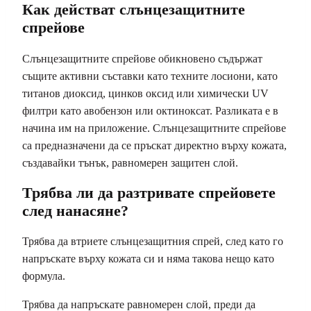
Как действат слънцезащитните
спрейове
Слънцезащитните спрейове обикновено съдържат
същите активни съставки като техните лосиони, като
титанов диоксид, цинков оксид или химически UV
филтри като авобензон или октиноксат. Разликата е в
начина им на приложение. Слънцезащитните спрейове
са предназначени да се пръскат директно върху кожата,
създавайки тънък, равномерен защитен слой.
Трябва ли да разтривате спрейовете
след нанасяне?
Трябва да втриете слънцезащитния спрей, след като го
напръскате върху кожата си и няма такова нещо като
формула.
Трябва да напръскате равномерен слой, преди да