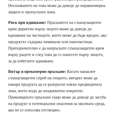
Неспазването на това може да доведе до неравномерна
защита и пропуснати зони.
Риск при вдишване:
Пръскането на слънцезащитен
крем директно върху лицето може да доведе до
вдишване на частиците, което може да бъде вредно, ако
продуктът съдържа химикали или наночастици.
Препоръчително е да напръскате слънцезащитен крем
върху ръцете и след това да го нанесете върху лицето,
за да избегнете вдишване.
Вятър и прекомерно пръскане:
Когато нанасяте
слънцезащитен спрей на открито, вятърът може да
накара продукта да се разпръсне извън предвидената
зона, което води до неадекватно покритие.
Прекомерното пръскане също може да доведе до загуба
на продукт и потенциални опасения за околната среда,
ако не се използва отговорно.