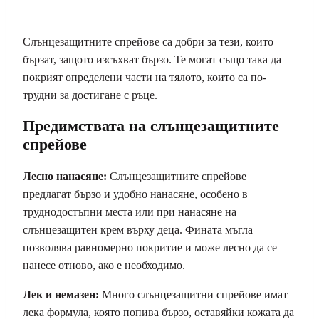
Слънцезащитните спрейове са добри за тези, които
бързат, защото изсъхват бързо. Те могат също така да
покрият определени части на тялото, които са по-
трудни за достигане с ръце.
Предимствата на слънцезащитните
спрейове
Лесно нанасяне:
Слънцезащитните спрейове
предлагат бързо и удобно нанасяне, особено в
труднодостъпни места или при нанасяне на
слънцезащитен крем върху деца. Фината мъгла
позволява равномерно покритие и може лесно да се
нанесе отново, ако е необходимо.
Лек и немазен:
Много слънцезащитни спрейове имат
лека формула, която попива бързо, оставяйки кожата да