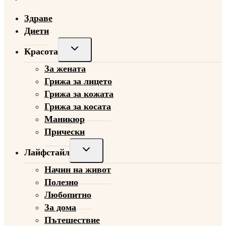
Здраве
Диети
Toggle
Красота
child
За жената
menu
Грижа за лицето
Грижа за кожата
Грижа за косата
Маникюр
Прически
Toggle
Лайфстайл
child
Начин на живот
menu
Полезно
Любопитно
За дома
Пътешествие