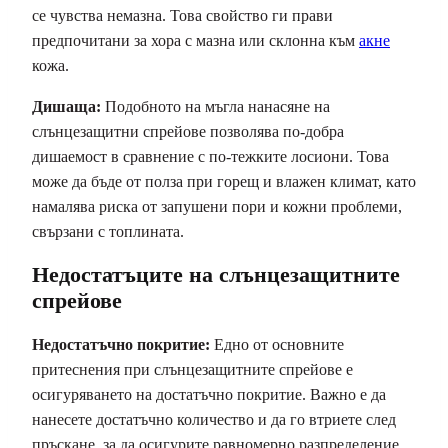
се чувства немазна. Това свойство ги прави
предпочитани за хора с мазна или склонна към
акне
кожа.
Дишаща:
Подобното на мъгла нанасяне на
слънцезащитни спрейове позволява по-добра
дишаемост в сравнение с по-тежките лосиони. Това
може да бъде от полза при горещ и влажен климат, като
намалява риска от запушени пори и кожни проблеми,
свързани с топлината.
Недостатъците на слънцезащитните
спрейове
Недостатъчно покритие:
Едно от основните
притеснения при слънцезащитните спрейове е
осигуряването на достатъчно покритие. Важно е да
нанесете достатъчно количество и да го втриете след
пръскане, за да осигурите равномерно разпределение.