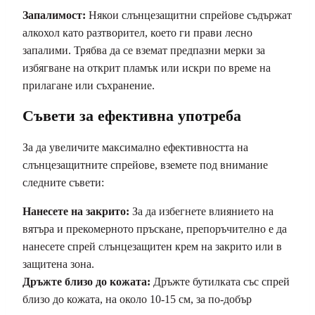
Запалимост:
Някои слънцезащитни спрейове съдържат
алкохол като разтворител, което ги прави лесно
запалими. Трябва да се вземат предпазни мерки за
избягване на открит пламък или искри по време на
прилагане или съхранение.
Съвети за ефективна употреба
За да увеличите максимално ефективността на
слънцезащитните спрейове, вземете под внимание
следните съвети:
Нанесете на закрито:
За да избегнете влиянието на
вятъра и прекомерното пръскане, препоръчително е да
нанесете спрей слънцезащитен крем на закрито или в
защитена зона.
Дръжте близо до кожата:
Дръжте бутилката със спрей
близо до кожата, на около 10-15 см, за по-добър