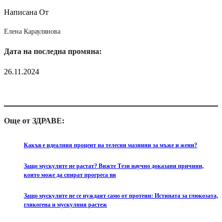
Написана От
Елена Караулянова
Дата на последна промяна:
26.11.2024
Още от ЗДРАВЕ:
Какъв е идеалния процент на телесни мазнини за мъже и жени?
Защо мускулите не растат? Вижте Тези научно доказани причини,
които може да спират прогреса ви
Защо мускулите не се нуждаят само от протеин: Истината за глюкозата,
гликогена и мускулния растеж