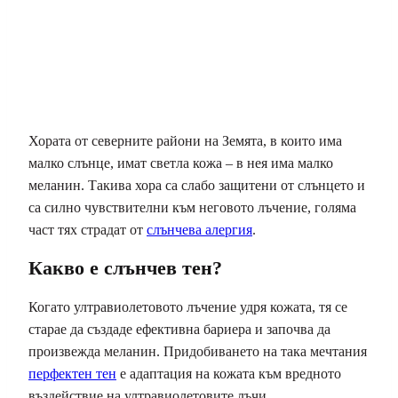
Хората от северните райони на Земята, в които има
малко слънце, имат светла кожа – в нея има малко
меланин. Такива хора са слабо защитени от слънцето и
са силно чувствителни към неговото лъчение, голяма
част тях страдат от
слънчева алергия
.
Какво е слънчев тен?
Когато ултравиолетовото лъчение удря кожата, тя се
старае да създаде ефективна бариера и започва да
произвежда меланин. Придобиването на така мечтания
перфектен тен
е адаптация на кожата към вредното
въздействие на ултравиолетовите лъчи.