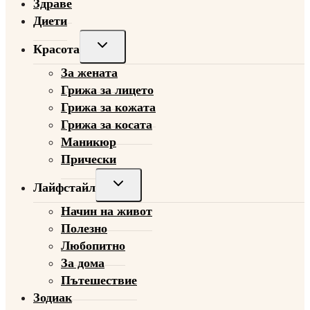
Здраве
Диети
Toggle
Красота
child
За жената
menu
Грижа за лицето
Грижа за кожата
Грижа за косата
Маникюр
Прически
Toggle
Лайфстайл
child
Начин на живот
menu
Полезно
Любопитно
За дома
Пътешествие
Зодиак