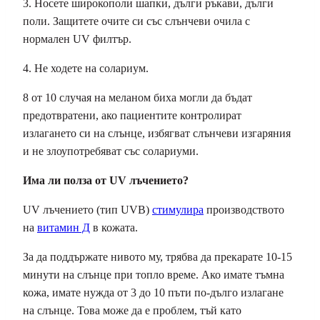
3. Носете широкополи шапки, дълги ръкави, дълги
поли. Защитете очите си със слънчеви очила с
нормален UV филтър.
4. Не ходете на солариум.
8 от 10 случая на меланом биха могли да бъдат
предотвратени, ако пациентите контролират
излагането си на слънце, избягват слънчеви изгаряния
и не злоупотребяват със солариуми.
Има ли полза от UV лъчението?
UV лъчението (тип UVB)
стимулира
производството
на
витамин Д
в кожата.
За да поддържате нивото му, трябва да прекарате 10-15
минути на слънце при топло време. Ако имате тъмна
кожа, имате нужда от 3 до 10 пъти по-дълго излагане
на слънце. Това може да е проблем, тъй като