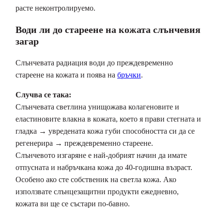
расте неконтролируемо.
Води ли до стареене на кожата слънчевия
загар
Слънчевата радиация води до преждевременно
стареене на кожата и поява на
бръчки
.
Случва се така:
Слънчевата светлина унищожава колагеновите и
еластиновите влакна в кожата, което я прави стегната и
гладка → увредената кожа губи способността си да се
регенерира → преждевременно стареене.
Слънчевото изгаряне е най-добрият начин да имате
отпусната и набръчкана кожа до 40-годишна възраст.
Особено ако сте собственик на светла кожа. Ако
използвате слънцезащитни продукти ежедневно,
кожата ви ще се състари по-бавно.