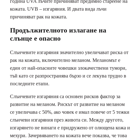
година UVA лъчите причиняват предимно стареене на
кожата. UVB – изгаряния. И двата вида лъчи
причиняват рак на кожата.
Продължителното излагане на
слънце е опасно
Слънчевите изгаряния значително увеличават риска от
рак на кожата, включително меланом. Меланомът е
един от най-опасните човешки злокачествени тумори,
тъй като се разпространява бързо и се лекува трудно в
последните етапи.
Слънчевите изгаряния са основен рисков фактор за
развитие на меланом. Рискът от развитие на меланом
се увеличава с 50%, ако човек е имал повече от 5 тежки
слънчеви изгаряния през живота си. Между другото,
изгарянето не винаги е придружено от олющена кожа и
мехури. Зачервяването на кожата вече показва, че това