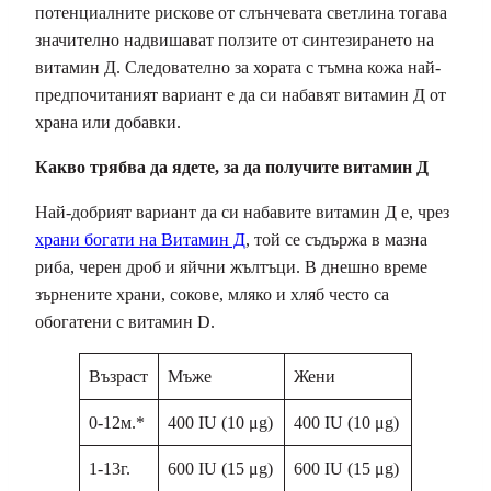
потенциалните рискове от слънчевата светлина тогава
значително надвишават ползите от синтезирането на
витамин Д. Следователно за хората с тъмна кожа най-
предпочитаният вариант е да си набавят витамин Д от
храна или добавки.
Какво трябва да ядете, за да получите витамин Д
Най-добрият вариант да си набавите витамин Д е, чрез
храни богати на Витамин Д
, той се съдържа в мазна
риба, черен дроб и яйчни жълтъци. В днешно време
зърнените храни, сокове, мляко и хляб често са
обогатени с витамин D.
Възраст
Мъже
Жени
0-12м.*
400 IU (10 μg)
400 IU (10 μg)
1-13г.
600 IU (15 μg)
600 IU (15 μg)