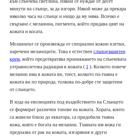
към слънчева светлина. Някой се нуждае от десет
минути на слънце, за да изгори. Някой може да прекара
няколко часа на слънце и нищо да му няма. Всичко е
свързано с меланина, пигмента, който придава цвят на
кожата и косата.
Меланинът се произвежда от специални кожни клетки,
наречени меланоцити. Това е естествен
слънцезащитен
крем
, който предотвратява проникването на слънчевата
ултравиолетова радиация в кожата (
1
). Колкото повече
меланин има в кожата ви, тоест, колкото по-тъмна е
кожата ви по природа, толкова по-добре сте защитени
от слънцето.
В хода на еволюцията под въздействието на Слънцето
се формират различни тонове на кожата. Хората, които
са живели близо до екватора, са придобили тъмна
кожа, която е богата на меланин. Тъмната им кожа ги
предпазва от рак на кожата, изгаряния и други