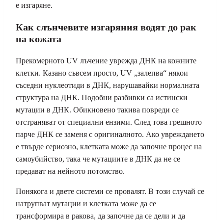
е изгаряне.
Как слънчевите изгаряния водят до рак
на кожата
Прекомерното UV лъчение уврежда ДНК на кожните
клетки. Казано съвсем просто, UV „залепва“ някои
съседни нуклеотиди в ДНК, нарушавайки нормалната
структура на ДНК. Подобни разбивки са истински
мутации в ДНК. Обикновено такива повреди се
отстраняват от специални ензими. След това грешното
парче ДНК се заменя с оригиналното. Ако увреждането
е твърде сериозно, клетката може да започне процес на
самоубийство, така че мутациите в ДНК да не се
предават на нейното потомство.
Понякога и двете системи се провалят. В този случай се
натрупват мутации и клетката може да се
трансформира в ракова, да започне да се дели и да