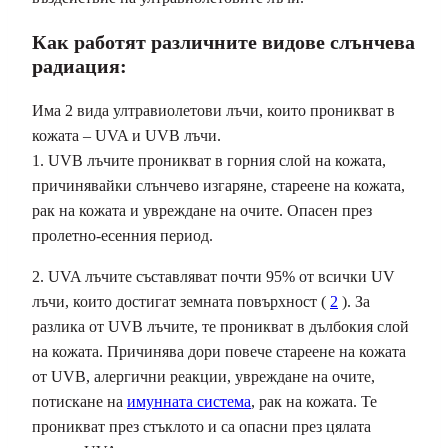
Как работят различните видове слънчева
радиация:
Има 2 вида ултравиолетови лъчи, които проникват в
кожата – UVA и UVB лъчи.
1. UVB лъчите проникват в горния слой на кожата,
причинявайки слънчево изгаряне, стареене на кожата,
рак на кожата и увреждане на очите. Опасен през
пролетно-есенния период.
2. UVA лъчите съставляват почти 95% от всички UV
лъчи, които достигат земната повърхност (
2
). За
разлика от UVB лъчите, те проникват в дълбокия слой
на кожата. Причинява дори повече стареене на кожата
от UVB, алергични реакции, увреждане на очите,
потискане на
имунната система
, рак на кожата. Те
проникват през стъклото и са опасни през цялата