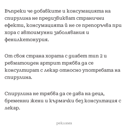
Въпреки че добавките и консумацията на
спирулина не предизвикват странични
ефекти, консумацията й не се препоръчва при
хора с автоимунни заболявания и
фенилкетонурия.
От своя страна хората с диабет тип 2 и
ревматоиден артрит трябва да се
консултират с лекар относно употребата на
спирулина.
Спирулина не трябва да се дава на деца,
бременни жени и кърмачки без консултация с
лекар.
реклама