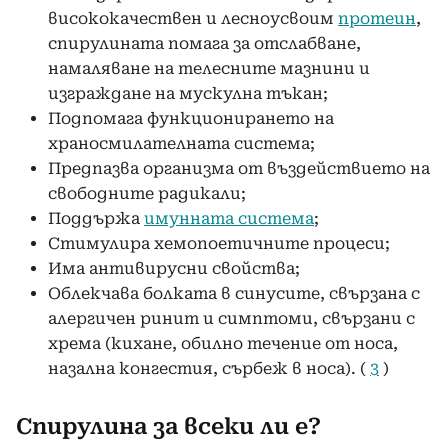
висококачествен и лесноусвоим
протеин
,
спирулината помага за отслабване,
намаляване на телесните мазнини и
изграждане на мускулна тъкан;
Подпомага функционирането на
храносмилателната система;
Предпазва организма от въздействието на
свободните радикали;
Поддържа
имунната система
;
Стимулира хемопоетичните процеси;
Има антивирусни свойства;
Облекчава болката в синусите, свързана с
алергичен ринит и симптоми, свързани с
хрема (кихане, обилно течение от носа,
назална конгестия, сърбеж в носа). (
3
)
Спирулина за всеки ли е?