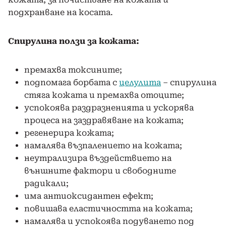
подхранване на косата.
Спирулина ползи за кожата:
премахва токсините;
подпомага борбата с
целулита
– спирулина
стяга кожата и премахва отоците;
успокоява раздразненията и ускорява
процеса на заздравяване на кожата;
регенерира кожата;
намалява възпалението на кожата;
неутрализира въздействието на
външните фактори и свободните
радикали;
има антиоксидантен ефект;
повишава еластичността на кожата;
намалява и успокоява подуването под