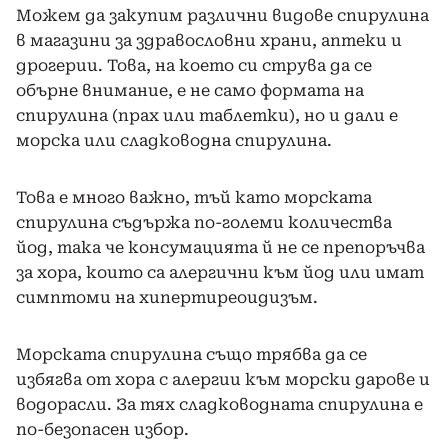
Можем да закупим различни видове спирулина
в магазини за здравословни храни, аптеки и
дрогерии. Това, на което си струва да се
обърне внимание, е не само формата на
спирулина (прах или таблетки), но и дали е
морска или сладководна спирулина.
Това е много важно, тъй като морската
спирулина съдържа по-големи количества
йод, така че консумацията й не се препоръчва
за хора, които са алергични към йод или имат
симптоми на хипертиреоидизъм.
Морската спирулина също трябва да се
избягва от хора с алергии към морски дарове и
водорасли. За тях сладководната спирулина е
по-безопасен избор.