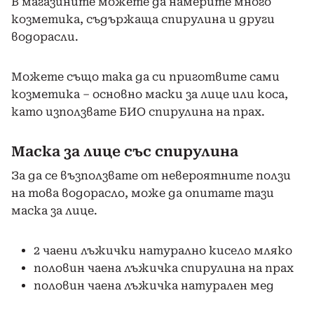
В магазините можете да намерите много
козметика, съдържаща спирулина и други
водорасли.
Можете също така да си приготвите сами
козметика – основно маски за лице или коса,
като използвате БИО спирулина на прах.
Маска за лице със спирулина
За да се възползвате от невероятните ползи
на това водорасло, може да опитате тази
маска за лице.
2 чаени лъжички натурално кисело мляко
половин чаена лъжичка спирулина на прах
половин чаена лъжичка натурален мед