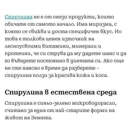
Спирулина
не е от онези продукти, които
обичате от самото начало. Има миризма, с
която се свиква и доста специфичен вкус. Но
това е толкова ценен източник на
лесноусвоими витамини, минерали и
протеини, че си струва да му дадете шанс и да
го въведете постоянно в диетата си. Ако още
не сте наясно е време да разберете –
спирулина ползи за красива кожа и коса.
Спирулина в естествена среда
Спирулина е синьо-зелено микроводорасло,
считано за една от най-старите форми на
живот на Земята.