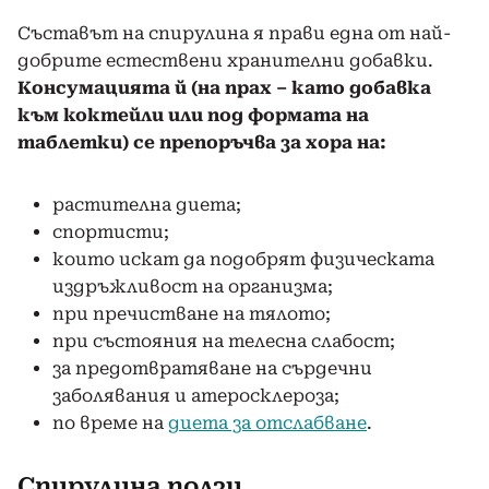
Съставът на спирулина я прави една от най-
добрите естествени хранителни добавки.
Консумацията й (на прах – като добавка
към коктейли или под формата на
таблетки) се препоръчва за хора на:
растителна диета;
спортисти;
които искат да подобрят физическата
издръжливост на организма;
при пречистване на тялото;
при състояния на телесна слабост;
за предотвратяване на сърдечни
заболявания и атеросклероза;
по време на
диета за отслабване
.
Спирулина ползи