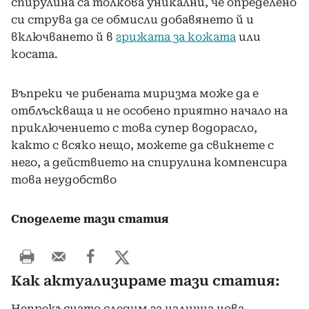
спирулина са толкова уникални, че определено
си струва да се обмисли добавянето й и
включването й в
грижата за кожата
или
косата.
Въпреки че рибената миризма може да е
отблъскваща и не особено приятно начало на
приключението с това супер водорасло,
както с всяко нещо, можете да свикнете с
него, а действието на спирулина компенсира
това неудобство
Споделете тази статия
Как актуализираме тази статия:
Непрекъснато следим за налична нова