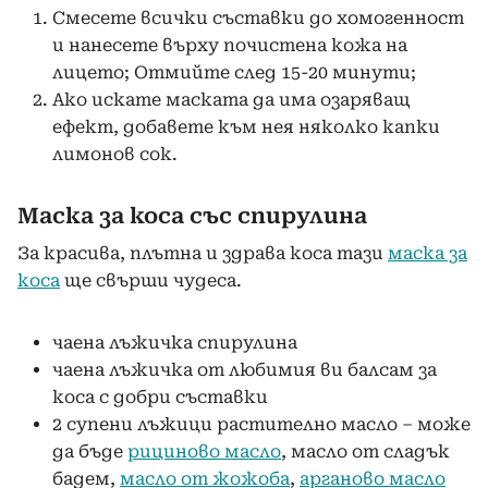
Смесете всички съставки до хомогенност
и нанесете върху почистена кожа на
лицето; Отмийте след 15-20 минути;
Ако искате маската да има озаряващ
ефект, добавете към нея няколко капки
лимонов сок.
Маска за коса със спирулина
За красива, плътна и здрава коса тази
маска за
коса
ще свърши чудеса.
чаена лъжичка спирулина
чаена лъжичка от любимия ви балсам за
коса с добри съставки
2 супени лъжици растително масло – може
да бъде
рициново масло
, масло от сладък
бадем,
масло от жожоба
,
арганово масло