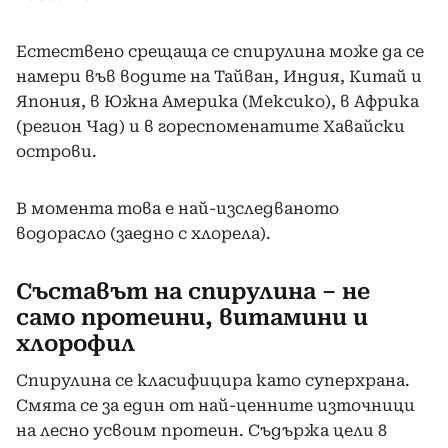
Естествено срещаща се спирулина може да се
намери във водите на Тайван, Индия, Китай и
Япония, в Южна Америка (Мексико), в Африка
(регион Чад) и в гореспоменатите Хавайски
острови.
В момента това е най-изследваното
водорасло (заедно с хлорела).
Съставът на спирулина – не
само протеини, витамини и
хлорофил
Спирулина се класифицира като суперхрана.
Смята се за един от най-ценните източници
на лесно усвоим протеин. Съдържа цели 8