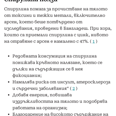
Спирулина помага за прочистване на тялото
от токсини и тежки метали, включително
арсен, което беше потвърдено от
изследвания, проведени в Бангладеш. При хора,
които са приемали спирулина с цинк, нивото
на отравяне с арсен е намалено с 47%. (
1
)
Редовната консумация на спирулина
понижава кръвното налягане, което се
дължи на съдържащия се в нея
фикоцианин;
Намалява риска от инсулт, атеросклероза
и сърдечни заболявания“ (
2
)
Добавя енергия, повишава
издръжливостта на тялото и подобрява
работата на организма;
Благодарение на високото съдържание на