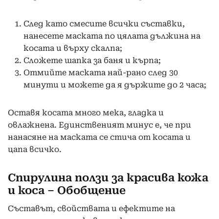
След като смесите всички съставки,
нанесете маската по цялата дължина на
косата и върху скалпа;
Сложете шапка за баня и кърпа;
Отмийте маската най-рано след 30
минути и можете да я държите до 2 часа;
Оставя косата много мека, гладка и
овлажнена. Единственият минус е, че при
нанасяне на маската се стича от косата и
цапа всичко.
Спирулина ползи за красива кожа
и коса – Обобщение
Съставът, свойствата и ефектите на