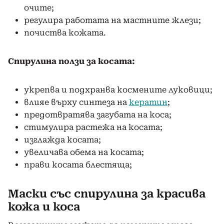
очите;
регулира работата на мастните жлези;
почиства кожата.
Спирулина ползи за косата:
укрепва и подхранва космените луковици;
влияе върху синтеза на
кератин
;
предотвратява загубата на коса;
стимулира растежа на косата;
изглажда косата;
увеличава обема на косата;
прави косата блестяща;
Маски със спирулина за красива
кожа и коса