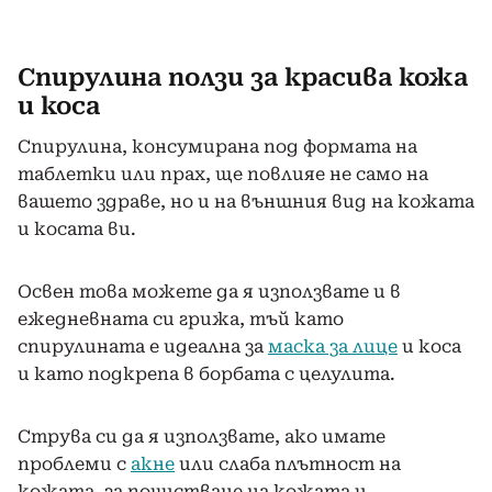
Спирулина ползи за красива кожа
и коса
Спирулина, консумирана под формата на
таблетки или прах, ще повлияе не само на
вашето здраве, но и на външния вид на кожата
и косата ви.
Освен това можете да я използвате и в
ежедневната си грижа, тъй като
спирулината е идеална за
маска за лице
и коса
и като подкрепа в борбата с целулита.
Струва си да я използвате, ако имате
проблеми с
акне
или слаба плътност на
кожата, за почистване на кожата и