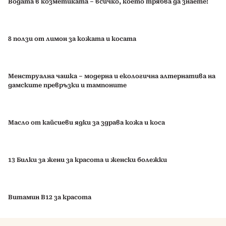
Водата в козметиката – всичко, което трябва да знаете!
8 ползи от лимон за кожата и косата
Менструална чашка – модерна и екологична алтернатива на
дамските превръзки и тампоните
Масло от кайсиеви ядки за здрава кожа и коса
13 Билки за жени за красота и женски болежки
Витамин B12 за красота