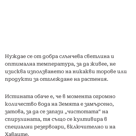
Нуждае се от добра слънчева светлина и
оптимална температура, за да живее, не
изисква използването на никакви торове или
продукти за отглеждане на растения.
Истината обаче е, че в момента огромно
количество вода на Земята е замърсено,
затова, за да се запази „чистотата“ на
спирулината, тя също се култивира в
специални резервоари, включително и на
Хаваите.