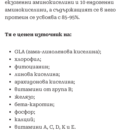
екзогенни аминокиселини и 10 ендогенни
аминокиселини, а съдържащият се в него
протеин се усвоява с 85-95%.
Тя е ценен източник на:
GLA (гама-линоленова киселина);
хлорофил;
фитоцианин;
линова киселина;
арахидонова киселина;
витамини от група В;
желязо;
бета-каротин;
фосфор;
калций;
витамини A, C, D, K и E.