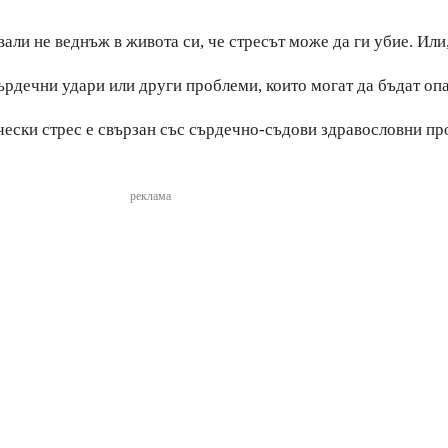
звали не веднъж в живота си, че стресът може да ги убие. Ил
ърдечни удари или други проблеми, които могат да бъдат оп
ески стрес е свързан със сърдечно-съдови здравословни пр
реклама