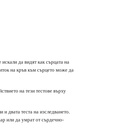
 искали да видят как сърцата на
риток на кръв към сърцето може да
ствието на тези тестове върху
и и двата теста на изследването.
ар или да умрат от сърдечно-