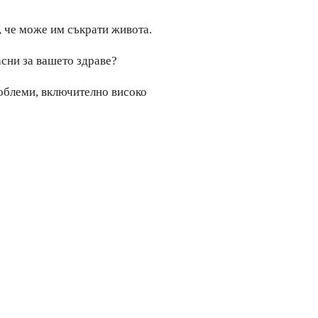
и, че може им съкрати живота.
асни за вашето здраве?
облеми, включително високо