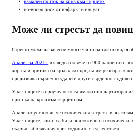
намален приток на кръв към сърцето
по-висок риск от инфаркт и инсулт
Може ли стресът да повиш
Стресът може да засегне много части на тялото ви, ос
Анализ за 2021 г
изследва повече от 900 пациенти с по
хората и притока на кръв към сърцата им реагират как
предизвика сърдечни удари и други сърдечно-съдови 
Участниците в проучването са имали стандартизирани т
притока на кръв към сърцето им.
Анализът установи, че психическият стрес е в по-голям
Участниците, които са били подложени на психически с
съдови заболявания през годините след тестовете.