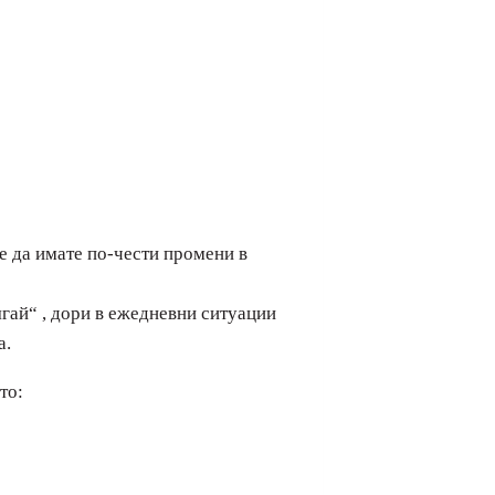
е да имате по-чести промени в
бягай“ , дори в ежедневни ситуации
а.
то: