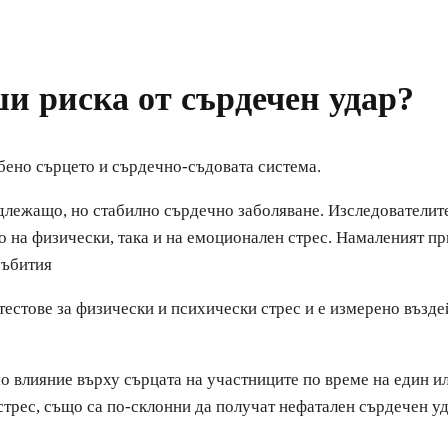
и риска от сърдечен удар?
обено сърцето и сърдечно-съдовата система.
длежащо, но стабилно сърдечно заболяване. Изследователите
то на физически, така и на емоционален стрес. Намаленият п
събития
естове за физически и психически стрес и е измерено въздей
о влияние върху сърцата на участниците по време на един ил
трес, също са по-склонни да получат нефатален сърдечен уд