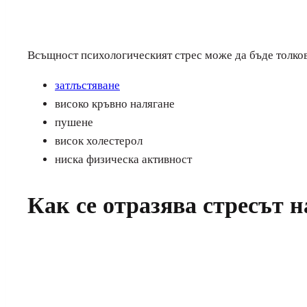
Всъщност психологическият стрес може да бъде толкова
затлъстяване
високо кръвно налягане
пушене
висок холестерол
ниска физическа активност
Как се отразява стресът н