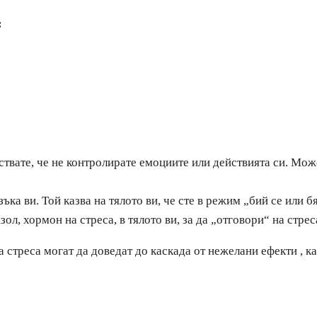
:
твате, че не контролирате емоциите или действията си. Мож
ъка ви. Той казва на тялото ви, че сте в режим „бий се или 
л, хормон на стреса, в тялото ви, за да „отговори“ на стрес
стреса могат да доведат до каскада от нежелани ефекти , ка