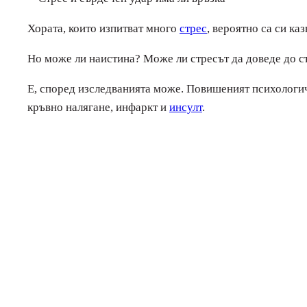
Хората, които изпитват много
стрес
, вероятно са си ка
Но може ли наистина? Може ли стресът да доведе до с
Е, според изследванията може. Повишеният психологич
кръвно налягане, инфаркт и
инсулт
.