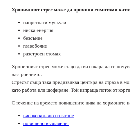
Хроничният стрес може да причини симптоми като
напрегнати мускули
ниска енергия
безсъние
главоболие
разстроен стомах
Хроничният стрес може също да ви накара да се почувс
настроението.
Стресът също така предизвиква центъра на страха в моз
като работа или шофиране. Той изпраща поток от кортизо
С течение на времето повишените нива на хормоните на 
високо кръвно налягане
повишено възпалени