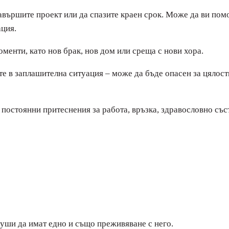
завършите проект или да спазите краен срок. Може да ви помо
ция.
менти, като нов брак, нов дом или среща с нови хора.
сте в заплашителна ситуация – може да бъде опасен за цялос
 постоянни притеснения за работа, връзка, здравословно съ
души да имат едно и също преживяване с него.