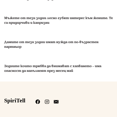
Мъжете от тези зодии лесно губят интерес към жените. Те
са придирчиви и капризни
Дамите от тези зодии имат нужда от по-възрастен
партньор
Зодиите които трябва да внимават с хапването – има
опасност да напълнеят през месец май
SpiriTell