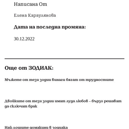
Написана От
Елена Караулянова
Дата на последна промяна:
30.12.2022
Още от ЗОДИАК:
Мъжете от тези зодии винаги бягат от трудностите
Двойките от тези зодии имат луда любов – бързо решават
да сключат брак
Най-лошите домакини в зодиака