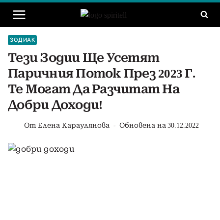
Към
съдържанието
ЗОДИАК
Тези Зодии Ще Усетят
Паричния Поток През 2023 Г.
Те Могат Да Разчитат На
Добри Доходи!
От
Елена Караулянова
Обновена на
30.12.2022