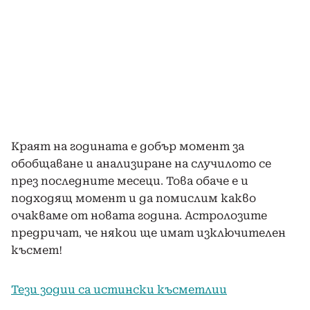
Краят на годината е добър момент за
обобщаване и анализиране на случилото се
през последните месеци. Това обаче е и
подходящ момент и да помислим какво
очакваме от новата година. Астролозите
предричат, че някои ще имат изключителен
късмет!
Тези зодии са истински късметлии