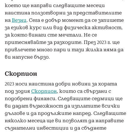
което ще направи следващите месеци
наистина ползотворни за представителите
на
Везни
. Сега е добър момент да се запишете
за езиков курс или вид физическа активност,
за която винаги сте мечтали. Не се
притеснявайте за разходите. През 2023 г. ще
привлечете много пари и тази жилка няма да
ви напусне бързо.
Скорпион
2023 носи наистина добри новини за хората
под зодия
Скорпион
, които са свързани с
подобрени финанси. Следващите седмици ще
ви дадат възможност да изплатите всички
дългове и да продължите напред. Следващите
няколко месеца ще ви позволят да направите
съзнателни инвестиции и да сбъднете