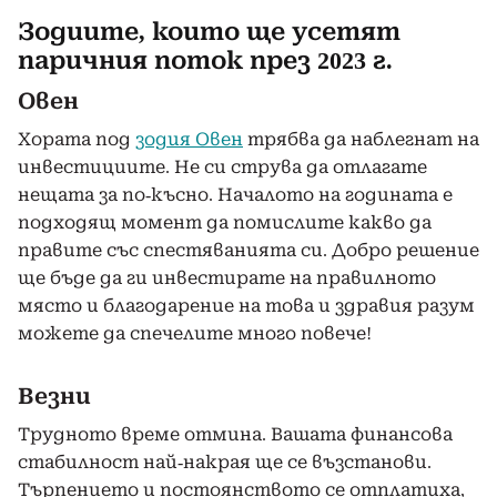
Зодиите, които ще усетят
паричния поток през 2023 г.
Овен
Хората под
зодия Овен
трябва да наблегнат на
инвестициите. Не си струва да отлагате
нещата за по-късно. Началото на годината е
подходящ момент да помислите какво да
правите със спестяванията си. Добро решение
ще бъде да ги инвестирате на правилното
място и благодарение на това и здравия разум
можете да спечелите много повече!
Везни
Трудното време отмина. Вашата финансова
стабилност най-накрая ще се възстанови.
Търпението и постоянството се отплатиха,