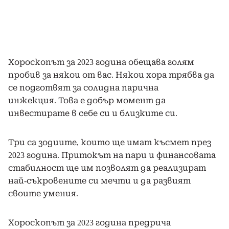
Хороскопът за 2023 година обещава голям
пробив за някои от вас. Някои хора трябва да
се подготвят за солидна парична
инжекция. Това е добър момент да
инвестирате в себе си и близките си.
Три са зодиите, които ще имат късмет през
2023 година. Притокът на пари и финансовата
стабилност ще им позволят да реализират
най-съкровените си мечти и да развият
своите умения.
Хороскопът за 2023 година предрича