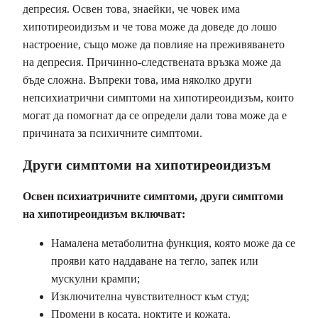
депресия. Освен това, знаейки, че човек има
хипотиреоидизъм и че това може да доведе до лошо
настроение, също може да повлияе на преживяването
на депресия. Причинно-следствената връзка може да
бъде сложна. Въпреки това, има няколко други
непсихиатрични симптоми на хипотиреоидизъм, които
могат да помогнат да се определи дали това може да е
причината за психичните симптоми.
Други симптоми на хипотиреоидизъм
Освен психиатричните симптоми, други симптоми
на хипотиреоидизъм включват:
Намалена метаболитна функция, която може да се
прояви като наддаване на тегло, запек или
мускулни крампи;
Изключителна чувствителност към студ;
Промени в косата, ноктите и кожата,