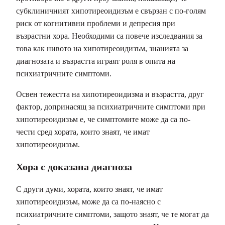
субклиничният хипотиреоидизъм е свързан с по-голям
риск от когнитивни проблеми и депресия при
възрастни хора. Необходими са повече изследвания за
това как нивото на хипотиреоидизъм, знанията за
диагнозата и възрастта играят роля в опита на
психиатричните симптоми.
Освен тежестта на хипотиреоидизма и възрастта, друг
фактор, допринасящ за психиатричните симптоми при
хипотиреоидизъм е, че симптомите може да са по-
чести сред хората, които знаят, че имат
хипотиреоидизъм.
Хора с доказана диагноза
С други думи, хората, които знаят, че имат
хипотиреоидизъм, може да са по-наясно с
психиатричните симптоми, защото знаят, че те могат да