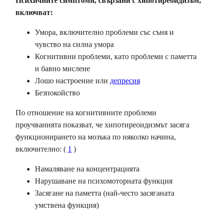
Психичните симптоми, свързани с хипотиреоидизъм,
включват:
Умора, включително проблеми със съня и
чувство на силна умора
Когнитивни проблеми, като проблеми с паметта
и бавно мислене
Лошо настроение или
депресия
Безпокойство
По отношение на когнитивните проблеми
проучванията показват, че хипотиреоидизмът засяга
функционирането на мозъка по няколко начина,
включително: (
1
)
Намаляване на концентрацията
Нарушаване на психомоторната функция
Засягане на паметта (най-често засяганата
умствена функция)