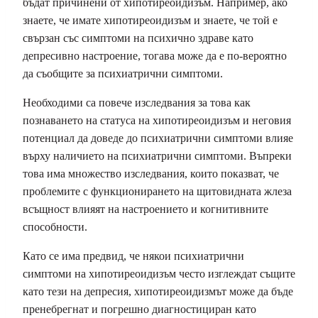
бъдат причинени от хипотиреоидизъм. Например, ако
знаете, че имате хипотиреоидизъм и знаете, че той е
свързан със симптоми на психично здраве като
депресивно настроение, тогава може да е по-вероятно
да съобщите за психиатрични симптоми.
Необходими са повече изследвания за това как
познаването на статуса на хипотиреоидизъм и неговия
потенциал да доведе до психиатрични симптоми влияе
върху наличието на психиатрични симптоми. Въпреки
това има множество изследвания, които показват, че
проблемите с функционирането на щитовидната жлеза
всъщност влияят на настроението и когнитивните
способности.
Като се има предвид, че някои психиатрични
симптоми на хипотиреоидизъм често изглеждат същите
като тези на депресия, хипотиреоидизмът може да бъде
пренебрегнат и погрешно диагностициран като