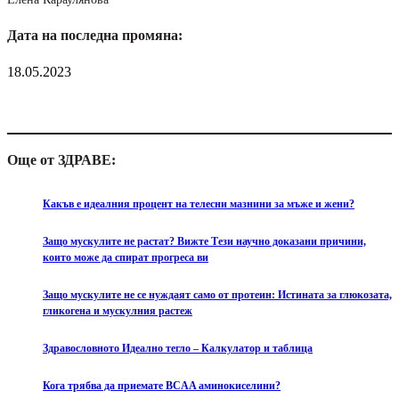
Дата на последна промяна:
18.05.2023
Още от ЗДРАВЕ:
Какъв е идеалния процент на телесни мазнини за мъже и жени?
Защо мускулите не растат? Вижте Тези научно доказани причини,
които може да спират прогреса ви
Защо мускулите не се нуждаят само от протеин: Истината за глюкозата,
гликогена и мускулния растеж
Здравословното Идеално тегло – Калкулатор и таблица
Кога трябва да приемате BCAA аминокиселини?