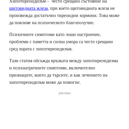
Хипотиреоидизъм – често срещано състояние на
щитовидната жлеза
, при което щитовидната жлеза не
произвежда достатъчно тиреоидни хормони. Това може
да повлияе на психическото благополучие.
Психичните симптоми като лошо настроение,
проблеми с паметта и силна умора са често срещани
сред хората с хипотиреоидизъм.
Тази статия обсъжда връзката между хипотиреоидизма
и психиатричните симптоми, включително
признаците, които да търсите, и как лечението на
хипотиреоидизъм може да помогне.
реклама