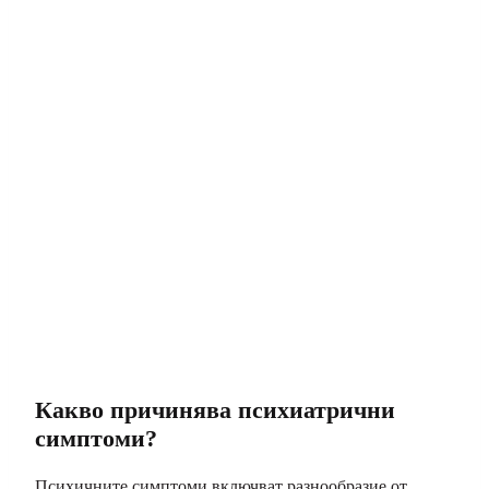
Какво причинява психиатрични
симптоми?
Психичните симптоми включват разнообразие от