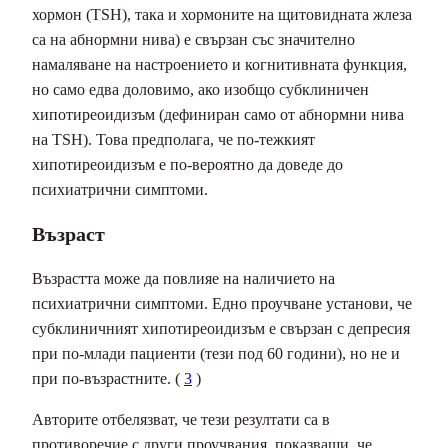
хормон (TSH), така и хормоните на щитовидната жлеза
са на абнормни нива) е свързан със значително
намаляване на настроението и когнитивната функция,
но само едва доловимо, ако изобщо субклиничен
хипотиреоидизъм (дефиниран само от абнормни нива
на TSH). Това предполага, че по-тежкият
хипотиреоидизъм е по-вероятно да доведе до
психиатрични симптоми.
Възраст
Възрастта може да повлияе на наличието на
психиатрични симптоми. Едно проучване установи, че
субклиничният хипотиреоидизъм е свързан с депресия
при по-млади пациенти (тези под 60 години), но не и
при по-възрастните. (
3
)
Авторите отбелязват, че тези резултати са в
противоречие с други проучвания, показващи, че