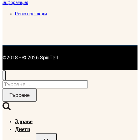
информация
.
Ревю прегледи
©2018 - © 2026 SpiriTell
Търсене
за:
Здраве
Диети
Toggle