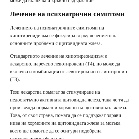
може да включва и кръвно съдържание.
Лечение на психиатрични симптоми
Лечението на психиатричните симптоми на
хипотиреоидизъм се фокусира върху лечението на
основните проблеми с щитовидната жлеза.
Стандартното лечение на хипотиреоидизъм е
лекарство, наречено левотироксин (Т4), но може да
включва и комбинация от левотироксин и лиотиронин
(Т3).
Тези лекарства помагат за стимулиране на
недостатъчно активната щитовидна жлеза, така че тя да
произвежда нормални хормони на щитовидната жлеза.
Това, от своя страна, помага да се поддържат здрави
нива на хормоните на щитовидната жлеза за мозъка,
което ще помогне да се осигури подобрена
психологическа функция.