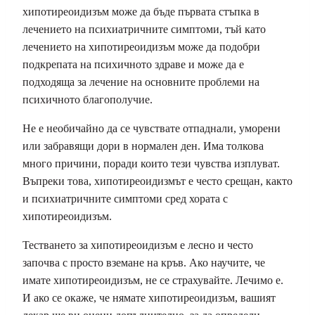
хипотиреоидизъм може да бъде първата стъпка в
лечението на психиатричните симптоми, тъй като
лечението на хипотиреоидизъм може да подобри
подкрепата на психичното здраве и може да е
подходяща за лечение на основните проблеми на
психичното благополучие.
Не е необичайно да се чувствате отпаднали, уморени
или забравящи дори в нормален ден. Има толкова
много причини, поради които тези чувства изплуват.
Въпреки това, хипотиреоидизмът е често срещан, както
и психиатричните симптоми сред хората с
хипотиреоидизъм.
Тестването за хипотиреоидизъм е лесно и често
започва с просто вземане на кръв. Ако научите, че
имате хипотиреоидизъм, не се страхувайте. Лечимо е.
И ако се окаже, че нямате хипотиреоидизъм, вашият