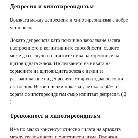
Депресия и хипотиреоидизъм
Връзката между депресията и хипотиреоидизма е добре
установена.
Докато депресията като психично заболяване засяга
настроението и когнитивните способности, същото
може да се случи и с ниските нива на хормоните на
щитовидната жлеза. Изследването на нивата на
хормоните на щитовидната жлеза е начин за
разграничаване на депресията от други здравословни
състояния. Някои оценки показват, че около 60% от
хората с хипотиреоидизъм също изпитват депресия. (
2
)
Тревожност и хипотиреоидизъм
Има по-малко консенсус относно силата на връзката
между тревожността и хипотиреоидизма. Въпреки