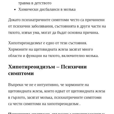
травма в детството
Химически дисбаланси в мозъка
Докато психиатричните симптоми често са причинени
от психични заболявания, състоянията в други части на
тялото, извън ума, могат да бъдат основна причина.
Хипотиреоидизмът е едно от тези състояния.
Хормоните на щитовидната жлеза засягат много
области и функции на тялото, включително мозъка.
Хипотиреоидизъм – Психични
симптоми
Въпреки че не е интуитивно, че хормоните на
щитовидната жлеза, които идват от щитовидната жлеза
в гърлото, засягат мозъка, психиатричните симптоми
са чести симптоми на хипотиреоидизъм .