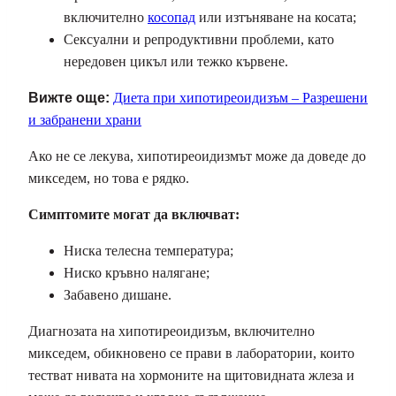
включително
косопад
или изтъняване на косата;
Сексуални и репродуктивни проблеми, като
нередовен цикъл или тежко кървене.
Вижте още:
Диета при хипотиреоидизъм – Разрешени
и забранени храни
Ако не се лекува, хипотиреоидизмът може да доведе до
микседем, но това е рядко.
Симптомите могат да включват:
Ниска телесна температура;
Ниско кръвно налягане;
Забавено дишане.
Диагнозата на хипотиреоидизъм, включително
микседем, обикновено се прави в лаборатории, които
тестват нивата на хормоните на щитовидната жлеза и