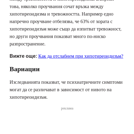
това, няколко проучвания сочат връзка между
хипотиреоидизма и тревожността. Например едно
напречно проучване отбелязва, че 63% от хората с
хипотиреоидизъм може също да изпитват тревожност,
но други проучвания показват много по-ниско
разпространение.
Вижте още:
Как да отслабнем при хипотиреоидизъм?
Вариации
Изследванията показват, че психиатричните симптоми
могат да се различават в зависимост от нивото на
хипотиреоидизъм.
реклама