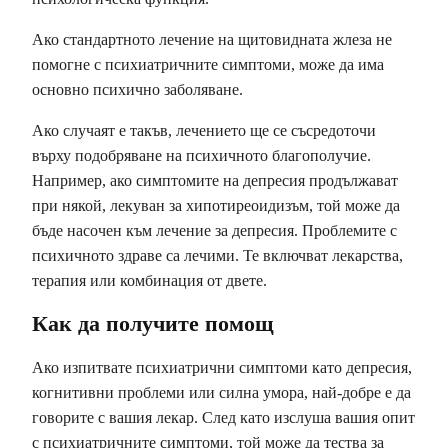
Ако стандартното лечение на щитовидната жлеза не
помогне с психиатричните симптоми, може да има
основно психично заболяване.
Ако случаят е такъв, лечението ще се съсредоточи
върху подобряване на психичното благополучие.
Например, ако симптомите на депресия продължават
при някой, лекуван за хипотиреоидизъм, той може да
бъде насочен към лечение за депресия. Проблемите с
психичното здраве са лечими. Те включват лекарства,
терапия или комбинация от двете.
Как да получите помощ
Ако изпитвате психиатрични симптоми като депресия,
когнитивни проблеми или силна умора, най-добре е да
говорите с вашия лекар. След като изслуша вашия опит
с психиатричните симптоми, той може да тества за