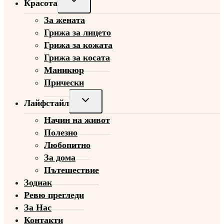
Красота
child
За жената
menu
Грижа за лицето
Грижа за кожата
Грижа за косата
Маникюр
Прически
Toggle
Лайфстайл
child
Начин на живот
menu
Полезно
Любопитно
За дома
Пътешествие
Зодиак
Ревю прегледи
За Нас
Контакти