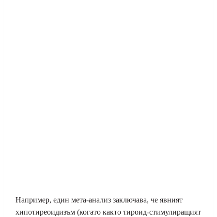
Например, един мета-анализ заключава, че явният
хипотиреоидизъм (когато както тироид-стимулиращият