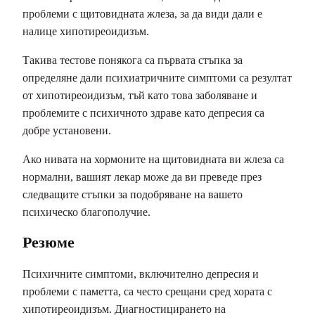
проблеми с щитовидната жлеза, за да види дали е
налице хипотиреоидизъм.
Такива тестове понякога са първата стъпка за
определяне дали психиатричните симптоми са резултат
от хипотиреоидизъм, тъй като това заболяване и
проблемите с психичното здраве като депресия са
добре установени.
Ако нивата на хормоните на щитовидната ви жлеза са
нормални, вашият лекар може да ви преведе през
следващите стъпки за подобряване на вашето
психическо благополучие.
Резюме
Психичните симптоми, включително депресия и
проблеми с паметта, са често срещани сред хората с
хипотиреоидизъм. Диагностицирането на