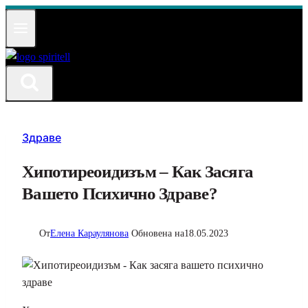
Към
съдържанието
Здраве
Хипотиреоидизъм – Как Засяга
Вашето Психично Здраве?
От
Елена Караулянова
Обновена на
18.05.2023