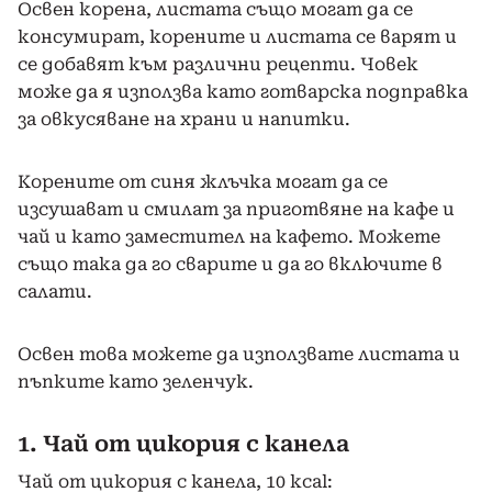
Освен корена, листата също могат да се
консумират, корените и листата се варят и
се добавят към различни рецепти. Човек
може да я използва като готварска подправка
за овкусяване на храни и напитки.
Корените от синя жлъчка могат да се
изсушават и смилат за приготвяне на кафе и
чай и като заместител на кафето. Можете
също така да го сварите и да го включите в
салати.
Освен това можете да използвате листата и
пъпките като зеленчук.
1. Чай от цикория с канела
Чай от цикория с канела, 10 kcal: