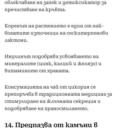
облекчаване на запек и детоксикатор за
пречистване на кръвта.
Коренът на растението е един от най-
богатите източници на сескитерпенови
лактони.
Инулинът подобрява усвояването на
минералите (цинк, калций и желязо) и
витамините от храната.
Консумацията на чай от цикория се
препоръчва в традиционната медицина за
стимулиране на жлъчната секреция и
подобряване на храносмилането.
14. Предпазва от камъни в