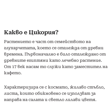
Какво е Цикория?
Растението е част от семейството на
глухарчетата, което се отглежда от древни
времена. Първоначално е било отглеждано от
древните египтяни като лечебно растение.
От 17 век насам то служи като заместител на
кафето.
Характеризира се с космато, жилаво стъбло,
листа, които обикновено се използват за
направа на салата и светло лилави цветя.