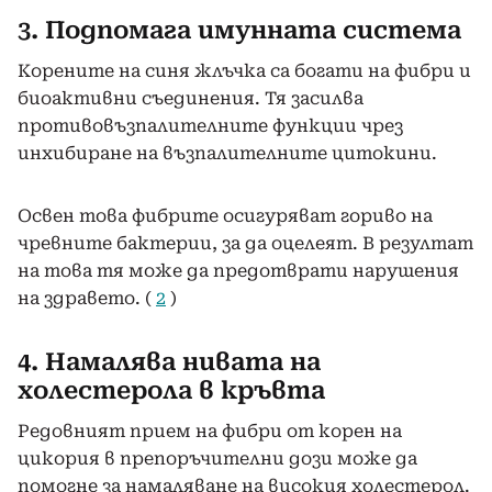
3. Подпомага имунната система
Корените на синя жлъчка са богати на фибри и
биоактивни съединения. Тя засилва
противовъзпалителните функции чрез
инхибиране на възпалителните цитокини.
Освен това фибрите осигуряват гориво на
чревните бактерии, за да оцелеят. В резултат
на това тя може да предотврати нарушения
на здравето. (
2
)
4. Намалява нивата на
холестерола в кръвта
Редовният прием на фибри от корен на
цикория в препоръчителни дози може да
помогне за намаляване на високия холестерол.