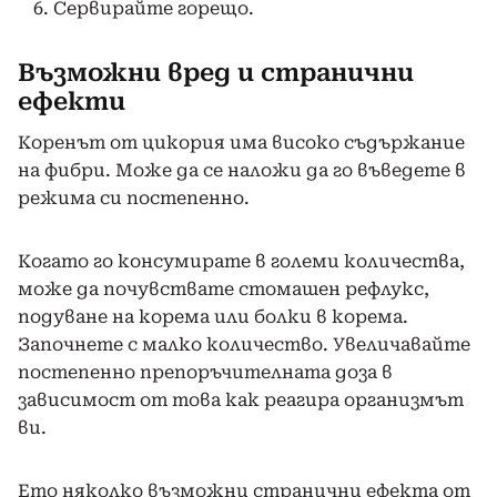
Сервирайте горещо.
Възможни вред и странични
ефекти
Коренът от цикория има високо съдържание
на фибри. Може да се наложи да го въведете в
режима си постепенно.
Когато го консумирате в големи количества,
може да почувствате стомашен рефлукс,
подуване на корема или болки в корема.
Започнете с малко количество. Увеличавайте
постепенно препоръчителната доза в
зависимост от това как реагира организмът
ви.
Ето няколко възможни странични ефекта от