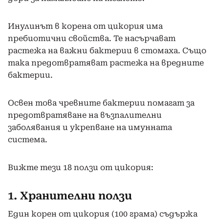
Инулинът в корена от цикория има
пребиотични свойства. Те насърчават
растежа на важни бактерии в стомаха. Също
така предотвратяват растежа на вредните
бактерии.
Освен това чревните бактерии помагат за
предотвратяване на възпалителни
заболявания и укрепване на имунната
система.
Вижте тези 18 ползи от цикория:
1. Хранителни ползи
Един корен от цикория (100 грама) съдържа