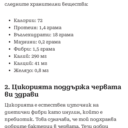
следните хранителни вещества:
Калории: 72
Протеин: 1,4 грама
Въглехидрати: 18 грама
Мазнини: 0,2 грама
Фибри: 1,5 грама
Калий: 290 мг
Калций: 41 мг
Желязо: 0,8 мг
2. Цикорията поддържа червата
ви здрави
Цикорията е естествен източник на
диетични фибри като инулин, който е
пребиотик. Това означава, че той подхранва
добрите бактерии в червата. Тези добри