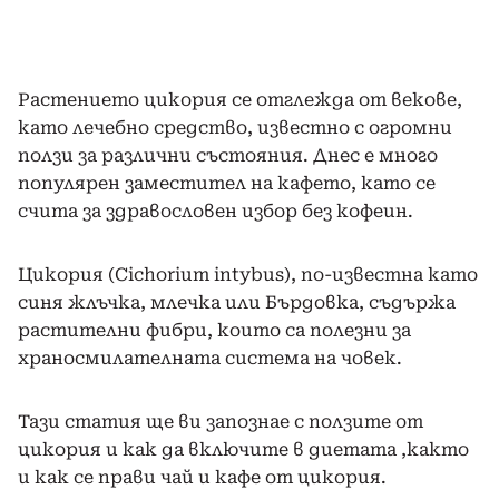
Растението цикория се отглежда от векове,
като лечебно средство, известно с огромни
ползи за различни състояния. Днес е много
популярен заместител на кафето, като се
счита за здравословен избор без кофеин.
Цикория (Cichorium intybus), по-известна като
синя жлъчка, млечка или Бърдовка, съдържа
растителни фибри, които са полезни за
храносмилателната система на човек.
Тази статия ще ви запознае с ползите от
цикория и как да включите в диетата ,както
и как се прави чай и кафе от цикория.