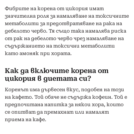
Фибрите на корена от цикория имат
значителна роля за намаляване на токсичните
метаболити за предотвратяване на рака на
дебелото черво. Тя също така намалява риска
от рак на дебелото черво чрез намаляване на
съдържанието на токсични метаболити
като амоняк при хората.
Как да включите корена от
цикория в диетата си?
Коренът има дървесен вкус, подобен на този
на кафето. Той обаче не съдържа кофеин. Той е
предпочитана напитка за някои хора, които
се опитват да премахнат или намалят
приема на кафе.