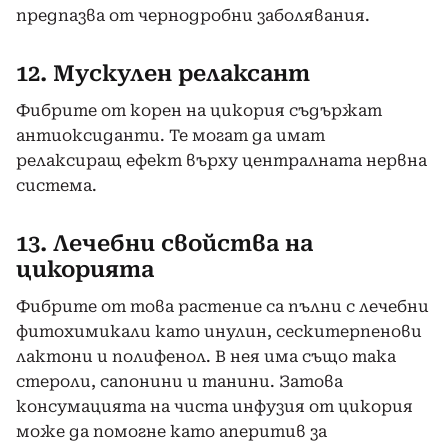
предпазва от чернодробни заболявания.
12. Мускулен релаксант
Фибрите от корен на цикория съдържат
антиоксиданти. Те могат да имат
релаксиращ ефект върху централната нервна
система.
13. Лечебни свойства на
цикорията
Фибрите от това растение са пълни с лечебни
фитохимикали като инулин, сескитерпенови
лактони и полифенол. В нея има също така
стероли, сапонини и танини. Затова
консумацията на чиста инфузия от цикория
може да помогне като аперитив за