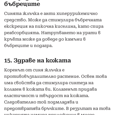
бъбреците
Синята жлъчка е анти хиперурикемично
средство. Може да стимулира бъбречната
екскреция на пикочна киселина, като спира
реабсорбцията. Натрупването на урати в
кръвта може да доведе до камъни в
бъбреците и подагра.
15. Здраве на кожата
Коренът от синя жлъчка е
противовъзпалително растение. Освен това
има свойства да стимулира синтеза на
колаген в кожата ви. Колагенът придава
еластичност и твърдост на кожата.
Следователно той подмладява и
предотвратява бръчките. В резултат на това
цикорията намира приложение в много