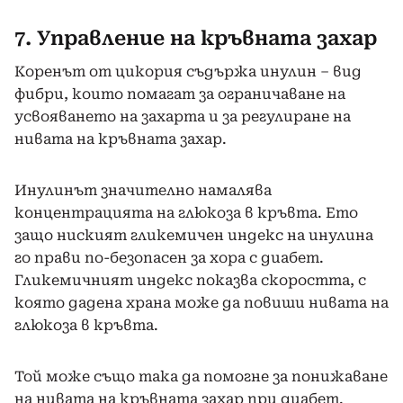
7. Управление на кръвната захар
Коренът от цикория съдържа инулин – вид
фибри, които помагат за ограничаване на
усвояването на захарта и за регулиране на
нивата на кръвната захар.
Инулинът значително намалява
концентрацията на глюкоза в кръвта. Ето
защо ниският гликемичен индекс на инулина
го прави по-безопасен за хора с диабет.
Гликемичният индекс показва скоростта, с
която дадена храна може да повиши нивата на
глюкоза в кръвта.
Той може също така да помогне за понижаване
на нивата на кръвната захар при диабет.