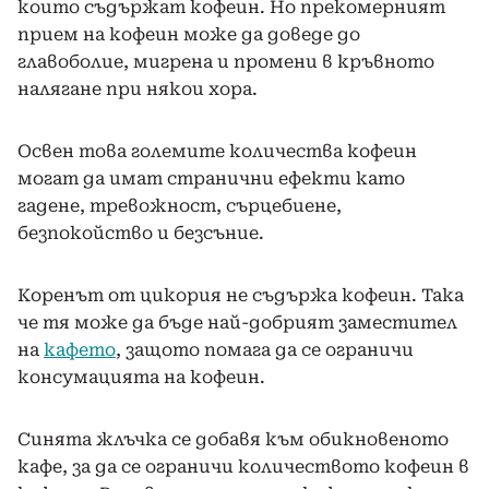
които съдържат кофеин. Но прекомерният
прием на кофеин може да доведе до
главоболие, мигрена и промени в кръвното
налягане при някои хора.
Освен това големите количества кофеин
могат да имат странични ефекти като
гадене, тревожност, сърцебиене,
безпокойство и безсъние.
Коренът от цикория не съдържа кофеин. Така
че тя може да бъде най-добрият заместител
на
кафето
, защото помага да се ограничи
консумацията на кофеин.
Синята жлъчка се добавя към обикновеното
кафе, за да се ограничи количеството кофеин в