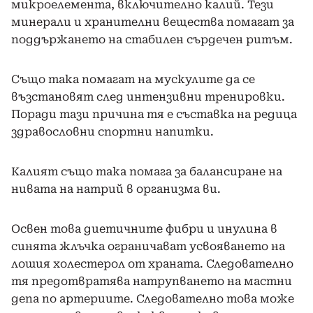
микроелемента, включително калий. Тези
минерали и хранителни вещества помагат за
поддържането на стабилен сърдечен ритъм.
Също така помагат на мускулите да се
възстановят след интензивни тренировки.
Поради тази причина тя е съставка на редица
здравословни спортни напитки.
Калият също така помага за балансиране на
нивата на натрий в организма ви.
Освен това диетичните фибри и инулина в
синята жлъчка ограничават усвояването на
лошия холестерол от храната. Следователно
тя предотвратява натрупването на мастни
депа по артериите. Следователно това може