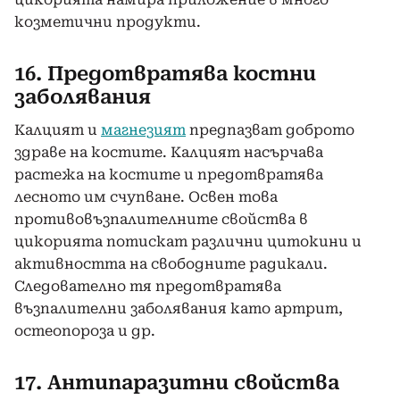
козметични продукти.
16. Предотвратява костни
заболявания
Калцият и
магнезият
предпазват доброто
здраве на костите. Калцият насърчава
растежа на костите и предотвратява
лесното им счупване. Освен това
противовъзпалителните свойства в
цикорията потискат различни цитокини и
активността на свободните радикали.
Следователно тя предотвратява
възпалителни заболявания като артрит,
остеопороза и др.
17. Антипаразитни свойства