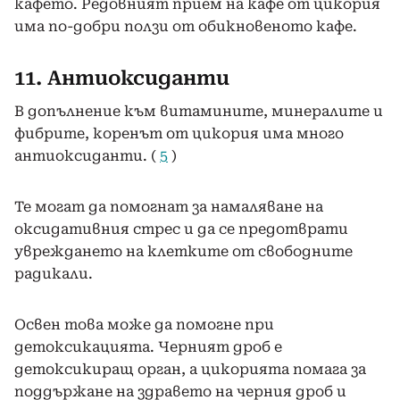
кафето. Редовният прием на кафе от цикория
има по-добри ползи от обикновеното кафе.
11. Антиоксиданти
В допълнение към витамините, минералите и
фибрите, коренът от цикория има много
антиоксиданти. (
5
)
Те могат да помогнат за намаляване на
оксидативния стрес и да се предотврати
увреждането на клетките от свободните
радикали.
Освен това може да помогне при
детоксикацията. Черният дроб е
детоксикиращ орган, а цикорията помага за
поддържане на здравето на черния дроб и