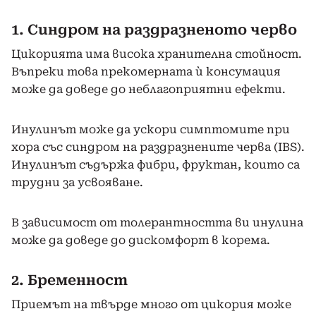
1. Синдром на раздразненото черво
Цикорията има висока хранителна стойност.
Въпреки това прекомерната ѝ консумация
може да доведе до неблагоприятни ефекти.
Инулинът може да ускори симптомите при
хора със синдром на раздразнените черва (IBS).
Инулинът съдържа фибри, фруктан, които са
трудни за усвояване.
В зависимост от толерантността ви инулина
може да доведе до дискомфорт в корема.
2. Бременност
Приемът на твърде много от цикория може