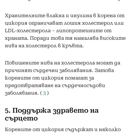
Хранителните влакна и инулина в корена от
цикория ограничават лошия холестерол или
LDL-холестерола – липопротеините от
храната. Поради това тя намалява високите
нива на холестерол в кръвта.
Повишените нива на холестерола могат да
причинят сърдечни заболявания. Затова
корените от цикория помагат за
предотвратяване на сърдечносъдови
заболявания. (
3
)
5. Поддържа здравето на
сърцето
Корените от цикория съдържат и няколко