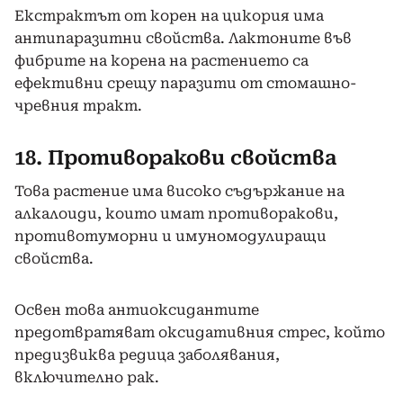
Екстрактът от корен на цикория има
антипаразитни свойства. Лактоните във
фибрите на корена на растението са
ефективни срещу паразити от стомашно-
чревния тракт.
18. Противоракови свойства
Това растение има високо съдържание на
алкалоиди, които имат противоракови,
противотуморни и имуномодулиращи
свойства.
Освен това антиоксидантите
предотвратяват оксидативния стрес, който
предизвиква редица заболявания,
включително рак.