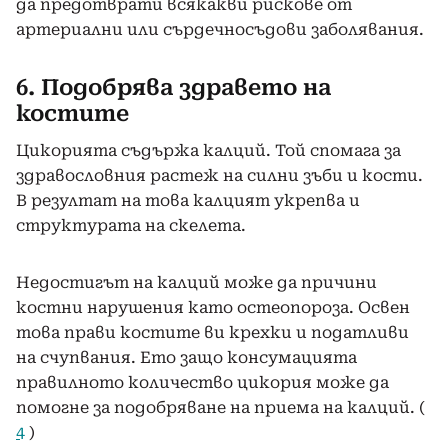
да предотврати всякакви рискове от
артериални или сърдечносъдови заболявания.
6. Подобрява здравето на
костите
Цикорията съдържа калций. Той спомага за
здравословния растеж на силни зъби и кости.
В резултат на това калцият укрепва и
структурата на скелета.
Недостигът на калций може да причини
костни нарушения като остеопороза. Освен
това прави костите ви крехки и податливи
на счупвания. Ето защо консумацията
правилното количество цикория може да
помогне за подобряване на приема на калций. (
4
)