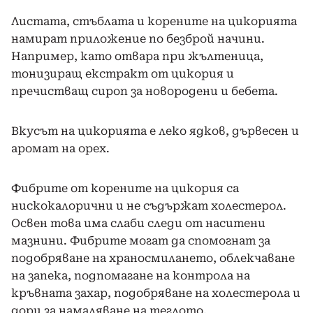
Листата, стъблата и корените на цикорията
намират приложение по безброй начини.
Например, като отвара при жълтеница,
тонизиращ екстракт от цикория и
пречистващ сироп за новородени и бебета.
Вкусът на цикорията е леко ядков, дървесен и
аромат на орех.
Фибрите от корените на цикория са
нискокалорични и не съдържат холестерол.
Освен това има слаби следи от наситени
мазнини. Фибрите могат да спомогнат за
подобряване на храносмилането, облекчаване
на запека, подпомагане на контрола на
кръвната захар, подобряване на холестерола и
дори за намаляване на теглото.