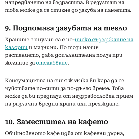
напредването на възрастта. В резултат на
това може да се стигне до загуба на паметта.
9. Подпомага загубата на тегло
Храните с инулин са с по-
ниско съдържание на
калории
и мазнини. По този начин
растението, дава допълнителна полза при
желание за
отслабване
.
Консумацията на синя жлъчка ви кара да се
чувствате по-сити за по-дълго време. Това
може да ви предпази от нездравословен прием
на различни вредни храни или преяждане.
10. Заместител на кафето
Обикновеното кафе идва от кафеени зърна,