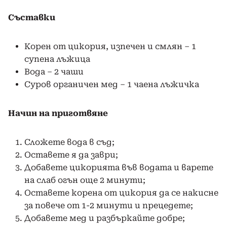
Съставки
Корен от цикория, изпечен и смлян – 1
супена лъжица
Вода – 2 чаши
Суров органичен мед – 1 чаена лъжичка
Начин на приготвяне
Сложете вода в съд;
Оставете я да заври;
Добавете цикорията във водата и варете
на слаб огън още 2 минути;
Оставете корена от цикория да се накисне
за повече от 1-2 минути и прецедете;
Добавете мед и разбъркайте добре;