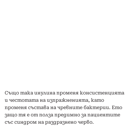
Също така инулина променя консистенцията
и честотата на изпражненията, като
променя състава на чревните бактерии. Ето
защо тя е от полза предимно за пациентите
със синдром на раздразнено черво.