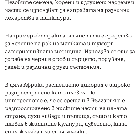
Неговите семена, корени и изсушени надземни
части се използват за направата на различни
лекарства и тинктури.
Например екстракта от листата е средство
за лечение на рак на матката и тумори
алтернативната медицина. Използва се още за
здраве на черния дроб и сърцето, подуване,
запек и различни други състояния.
В цяла Африка растението цикория е широко
разпространено като плевел. По-
интересното е, че се среща и в България и е
разпространено в ниските части на цялата
страна, сухи ливади и пътища, също и като
плевел в житните култури, известно, като
синя жлъчка или синя млечка.