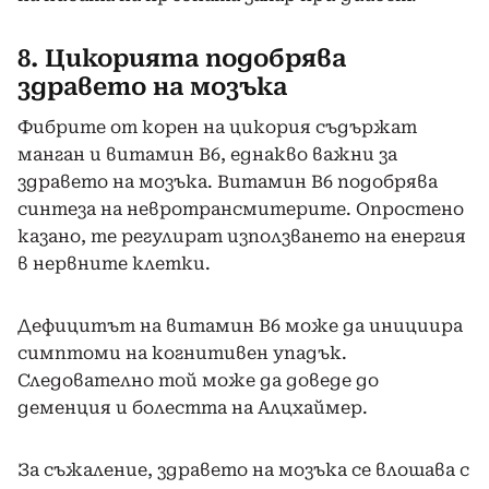
8. Цикорията подобрява
здравето на мозъка
Фибрите от корен на цикория съдържат
манган и витамин В6, еднакво важни за
здравето на мозъка. Витамин В6 подобрява
синтеза на невротрансмитерите. Опростено
казано, те регулират използването на енергия
в нервните клетки.
Дефицитът на витамин В6 може да инициира
симптоми на когнитивен упадък.
Следователно той може да доведе до
деменция и болестта на Алцхаймер.
За съжаление, здравето на мозъка се влошава с