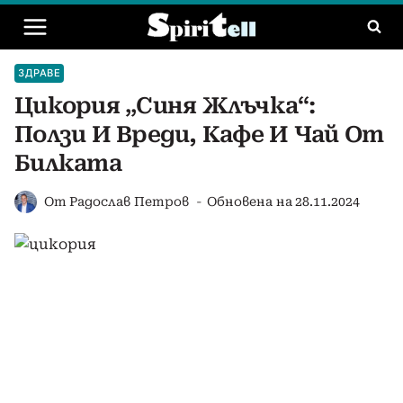
Към
съдържанието
ЗДРАВЕ
Цикория „Синя Жлъчка“:
Ползи И Вреди, Кафе И Чай От
Билката
От
Радослав Петров
Обновена на
28.11.2024