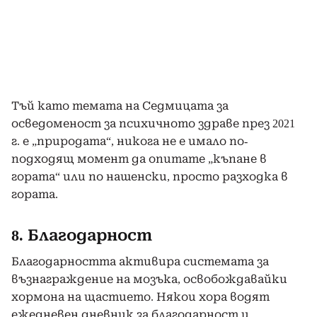
Тъй като темата на Седмицата за
осведоменост за психичното здраве през 2021
г. е „природата“, никога не е имало по-
подходящ момент да опитате „къпане в
гората“ или по нашенски, просто разходка в
гората.
8. Благодарност
Благодарността активира системата за
възнаграждение на мозъка, освобождавайки
хормона на щастието. Някои хора водят
ежедневен дневник за благодарност и