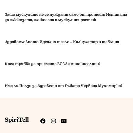
Защо мускулите не се нуждаят само от протеин: Истината
за глюкозата, гликогена и мускулния растеж
Здравословното Идеално тегло – Калкулатор и таблица
Кога трябва да приемате BCAA аминокиселини?
Има ли Ползи за Здравето от Гъбата Червена Мухоморка?
SpiriTell