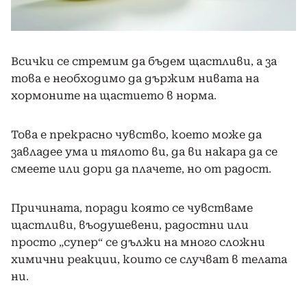
Всички се стремим да бъдем щастливи, а за
това е необходимо да държим нивата на
хормоните на щастието в норма.
Това е прекрасно чувство, което може да
завладее ума и тялото ви, да ви накара да се
смеете или дори да плачете, но от радост.
Причината, поради която се чувстваме
щастливи, въодушевени, радостни или
просто „супер“ се дължи на много сложни
химични реакции, които се случват в телата
ни.