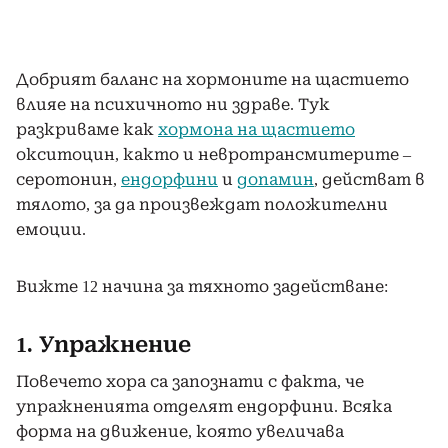
Добрият баланс на хормоните на щастието
влияе на психичното ни здраве. Тук
разкриваме как
хормона на щастието
окситоцин, както и невротрансмитерите –
серотонин,
ендорфини
и
допамин
, действат в
тялото, за да произвеждат положителни
емоции.
Вижте 12 начина за тяхното задействане:
1. Упражнение
Повечето хора са запознати с факта, че
упражненията отделят ендорфини. Всяка
форма на движение, която увеличава