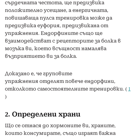
сърдечната честота, ще предизвика
положително усещане, а енергичната,
повишаваща пулса тренировка може да
предизвика еуфория, предизвикана от
упражнения. Ендорфините също ще
взаимодействат с рецепторите за болка в
мозъка ви, което всъщност намалява
възприятието ви за болка.
Доказано е, че груповите
упражнения отделят повече ендорфини,
отколкото самостоятелните тренировки. (
1
)
2. Определени храни
Що се отнася до хормоните ви, храните,
които консумирате, също играят важна