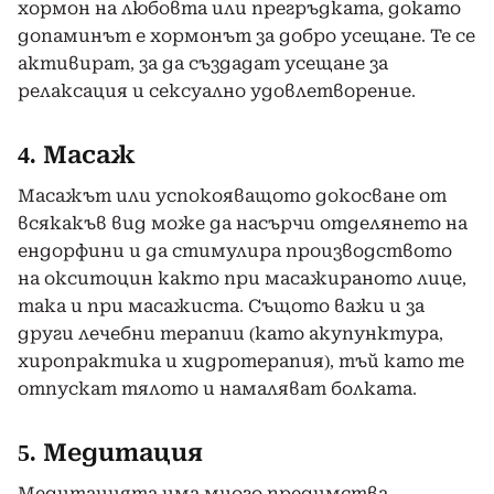
хормон на любовта или прегръдката, докато
допаминът е хормонът за добро усещане. Те се
активират, за да създадат усещане за
релаксация и сексуално удовлетворение.
4. Масаж
Масажът или успокояващото докосване от
всякакъв вид може да насърчи отделянето на
ендорфини и да стимулира производството
на окситоцин както при масажираното лице,
така и при масажиста. Същото важи и за
други лечебни терапии (като акупунктура,
хиропрактика и хидротерапия), тъй като те
отпускат тялото и намаляват болката.
5. Медитация
Медитацията има много предимства,