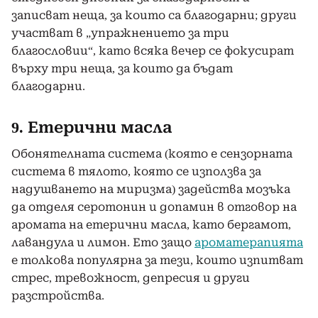
записват неща, за които са благодарни; други
участват в „упражнението за три
благословии“, като всяка вечер се фокусират
върху три неща, за които да бъдат
благодарни.
9. Етерични масла
Обонятелната система (която е сензорната
система в тялото, която се използва за
надушването на миризма) задейства мозъка
да отделя серотонин и допамин в отговор на
аромата на етерични масла, като бергамот,
лавандула и лимон. Ето защо
ароматерапията
е толкова популярна за тези, които изпитват
стрес, тревожност, депресия и други
разстройства.