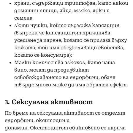
храни, съдържащи триптофан, като някои
домашни птици, яйца, мляко, ядки и
семена;
люти чушки, който съдържа капсаицин
(въпреки че капсаицинът причинява
усещане за парене, когато се прилага върху
кожата, той има обезболяващи свойства,
когато се консумира);
Малки количества алкохол, като чаша
вино, могат да предизвикат
освобождаването на ендорфини, обаче
твърде много може да има обратен ефект.
3. Сексуална активност
По време на сексуална активност се отделят
ендорфини, окситоцин и
допамин. Окситоцинът обикновено се нарича