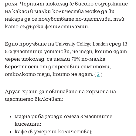
роля. Черният шоколад (с високо съдържание
на какао) в малки количества може да ви
накара да се почувствате по-щастливи, тъй
като съдържа фенилетиламин.
Едно проучване на University College London сред 13
626 участници установи, че тези, които ядат
черен шоколад, са имали 70% по-малка
вероятност от депресивни симптоми,
отколкото тези, които не ядат. (
2
)
Други храни за повишаване на хормона на
щастието включват:
мазна риба заради омега 3 мастните
киселини;
кафе (в умерени количества);