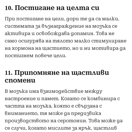
10. Постигане на целта си
При постигане на цели, дори те да са малки,
системата за възнаграждение на мозъка се
активира и освобождава допамин. Това не
само осигурява на тялото малко стимулиране
на хормона на щастието, но и ни мотивира да
постигнем повече цели.
11. Припомняне на щастливи
спомени
В мозъка има взаимодействие между
настроение и памет. Когато се комбинира с
частта на мозъка, която е свързана с
вниманието, тя може да предизвика
производството на серотонин. Това може да
се случи, когато мислите за ярък, щастлив