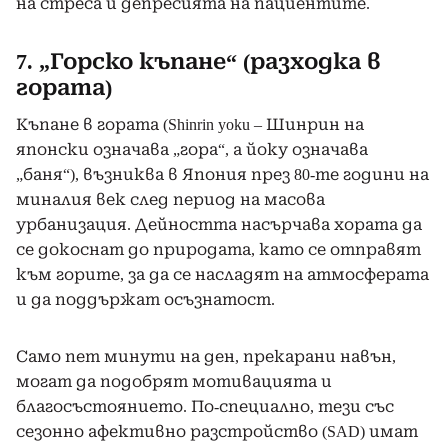
на стреса и депресията на пациентите.
7. „Горско къпане“ (разходка в
гората)
Къпане в гората (Shinrin yoku – Шинрин на
японски означава „гора“, а йоку означава
„баня“), възниква в Япония през 80-те години на
миналия век след период на масова
урбанизация. Дейността насърчава хората да
се докоснат до природата, като се отправят
към горите, за да се насладят на атмосферата
и да поддържат осъзнатост.
Само пет минути на ден, прекарани навън,
могат да подобрят мотивацията и
благосъстоянието. По-специално, тези със
сезонно афективно разстройство (SAD) имат