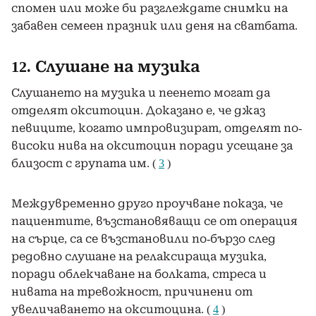
спомен или може би разглеждате снимки на
забавен семеен празник или деня на сватбата.
12. Слушане на музика
Слушането на музика и пеенето могат да
отделят окситоцин. Доказано е, че джаз
певиците, когато импровизират, отделят по-
високи нива на окситоцин поради усещане за
близост с групата им. (
3
)
Междувременно друго проучване показа, че
пациентите, възстановяващи се от операция
на сърце, са се възстановили по-бързо след
редовно слушане на релаксираща музика,
поради облекчаване на болката, стреса и
нивата на тревожност, причинени от
увеличаването на окситоцина. (
4
)