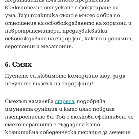
включително отпускане и фокусиране на
ума. Тази практика също е много добра по
отношение на освобождаването на хормони и
невротрансмитери, предизвиквайки
освобождаване на ендорфин, както и допамин,
серотонин и мелатонин.
6. Смях
Пуснете си любимото комедийно шоу, за да
получите тласък на ендорфини!
Смехът намалява
стреса,
подобрява
имунната функция и като цяло повдига
настроението ви. Той е толкова ефективен, че
смехотерапията е създадена като
когнитивна поведенческа терапия за лечение