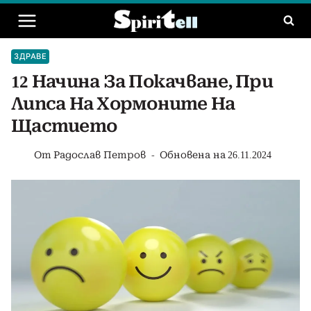
Към
съдържанието
ЗДРАВЕ
12 Начина За Покачване, При
Липса На Хормоните На
Щастието
От
Радослав Петров
Обновена на
26.11.2024