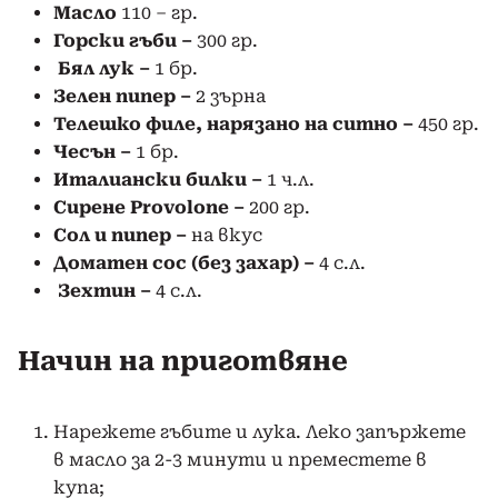
Масло
110 – гр.
Горски гъби –
300 гр.
Бял лук –
1 бр.
Зелен пипер –
2 зърна
Т
елешко филе, нарязано на ситно –
450 гр.
Чесън
–
1 бр.
Италиански билки –
1 ч.л.
Сирене Provolone –
200 гр.
Сол и пипер –
на вкус
Доматен сос (без захар) –
4 с.л.
Зехтин –
4 с.л.
Начин на приготвяне
Нарежете гъбите и лука. Леко запържете
в масло за 2-3 минути и преместете в
купа;