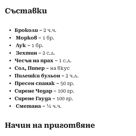
Съставки
Броколи –
2 ч.ч.
Морков –
1 бр.
Лук –
1 бр.
Зехтин –
2 с.л.
Чесън на прах –
1 с.л.
Сол, Пипер
–
на вкус
Пилешки бульон
–
2 ч.л.
Пресен спанак –
50 гр.
Сирене Чедар –
100 гр.
Сирене Гауда –
100 гр.
Сметана –
½ ч.ч.
Начин на приготвяне