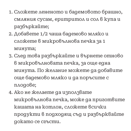
Сложете лененото и бадемовото брашно,
смляния сусам, еритритол и сол в купа и
разбъркайте;
Добавете 1/2 чаша бадемово мляко и
сложете в микровълнова печка за 1
минута;
След това разбъркайте и върнете отново
в микровълновата печка, за още една
минута. По желание можете да добавите
още бадемово мляко и да поръсите с
плодове;
Ако не желаете да използвате
микровълнова печка, може да приготвите
кашата на котлон, сложете всички
продукти в подходящ съд и разбърквайте
докато се сгъсти.