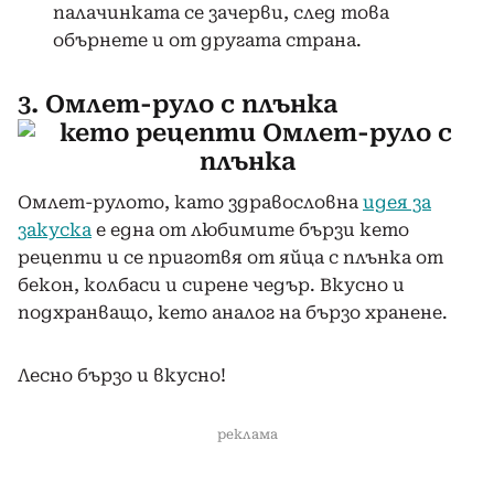
палачинката се зачерви, след това
обърнете и от другата страна.
3. Омлет-руло с плънка
Омлет-рулото, като здравословна
идея за
закуска
е една от любимите бързи кето
рецепти и се приготвя от яйца с плънка от
бекон, колбаси и сирене чедър. Вкусно и
подхранващо, кето аналог на бързо хранене.
Лесно бързо и вкусно!
реклама