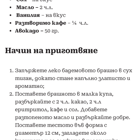
Масло
–
2 ч.л.
Ванилия
– на вкус
Разтворимо кафе
– ¼ ч.л.
Авокадо –
50 гр.
Начин на приготвяне
Запържете леко бадемовото брашно в сух
тиган, докато стане напълно златисто и
ароматно;
Поставете брашното в малка купа,
разбъркайте с 2 ч.л. какао, 2 ч.л
еритритол, кафе и сол. Добавете
разтопеното масло и разбъркайте добре.
Поставете тестото във форма с
диаметър 12 см, загладете около