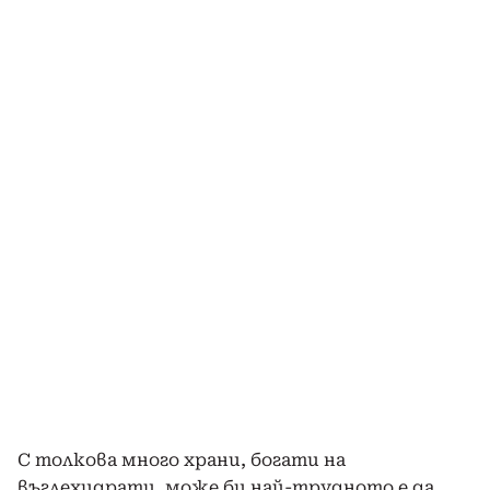
С толкова много храни, богати на
въглехидрати, може би най-трудното е да