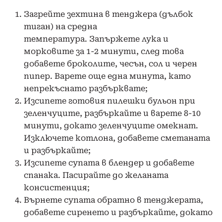
Загрейте зехтина в тенджера (дълбок
тиган) на средна
температура. Запържете лука и
морковите за 1-2 минути, след това
добавете броколите, чесън, сол и черен
пипер. Варете още една минута, като
непрекъснато разбърквате;
Изсипете готовия пилешки бульон при
зеленчуците, разбъркайте и варете 8-10
минути, докато зеленчуците омекнат.
Изключете котлона, добавете сметаната
и разбъркайте;
Изсипете супата в блендер и добавете
спанака. Пасирайте до желаната
консистенция;
Върнете супата обратно в тенджерата,
добавете сиренето и разбъркайте, докато