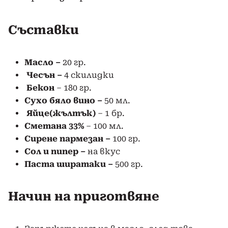
Съставки
Масло –
20 гр.
Чесън –
4 скилидки
Бекон
– 180 гр.
Сухо бяло вино –
50 мл.
Яйце
(жълтък)
– 1 бр.
Сметана 33%
– 100 мл.
Сирене пармезан –
100 гр.
Сол и пипер –
на вкус
Паста ширатаки –
500 гр.
Начин на приготвяне