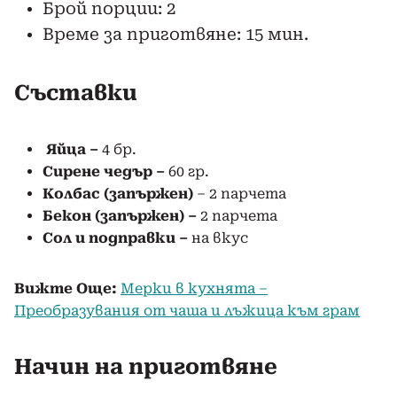
Брой порции: 2
Време за приготвяне: 15 мин.
Съставки
Яйца –
4 бр.
Сирене чедър –
60 гр.
Kолбас (запържен)
– 2 парчета
Бекон
(запържен) –
2 парчета
Сол и подправки –
на вкус
Вижте Още:
Мерки в кухнята –
Преобразувания от чаша и лъжица към грам
Начин на приготвяне