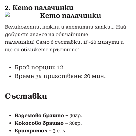
2. Кето палачинки
Великолепни, нежни и апетитни хапки… Най-
добрият аналог на обичайните
палачинки! Само 6 съставки, 15-20 минути и
ще си оближете пръстите!
Брой порции: 12
Време за приготвяне: 20 мин.
Съставки
Бадемово брашно –
90гр.
Кокосово брашно –
30гр.
Еритритол –
3 с. л.