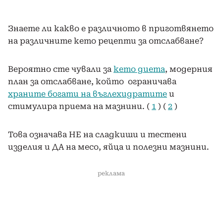
Знаете ли какво е различното в приготвянето
на различните кето рецепти за отслабване?
Вероятно сте чували за
кето диета
, модерния
план за отслабване, който ограничава
храните богати на въглехидратите
и
стимулира приема на мазнини. (
1
) (
2
)
Това означава НЕ на сладкиши и тестени
изделия и ДА на месо, яйца и полезни мазнини.
реклама