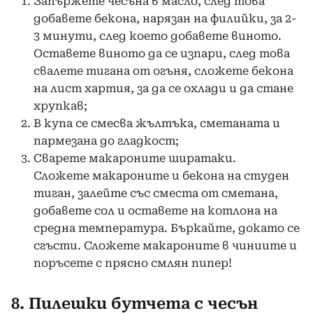
Запържете чесъна в масло, след това
добавете бекона, нарязан на филийки, за 2-
3 минути, след което добавете виното.
Оставете виното да се изпари, след това
свалете тигана от огъня, сложете бекона
на лист хартия, за да се охлади и да стане
хрупкав;
В купа се смесва жълтъка, сметаната и
пармезана до гладкост;
Сварете макароните ширатаки.
Сложете макароните и бекона на студен
тиган, залейте със сместа от сметана,
добавете сол и оставете на котлона на
средна температура. Бъркайте, докато се
сгъсти. Сложете макароните в чиниите и
поръсете с прясно смлян пипер!
8. Пилешки бутчета с чесън