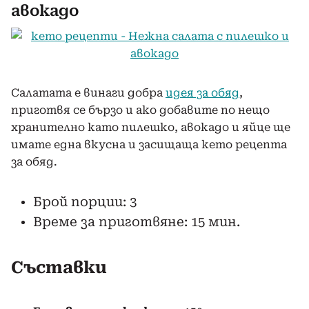
авокадо
Салатата е винаги добра
идея за обяд
,
приготвя се бързо и ако добавите по нещо
хранително като пилешко, авокадо и яйце ще
имате една вкусна и засищаща кето рецепта
за обяд.
Брой порции: 3
Време за приготвяне: 15 мин.
Съставки