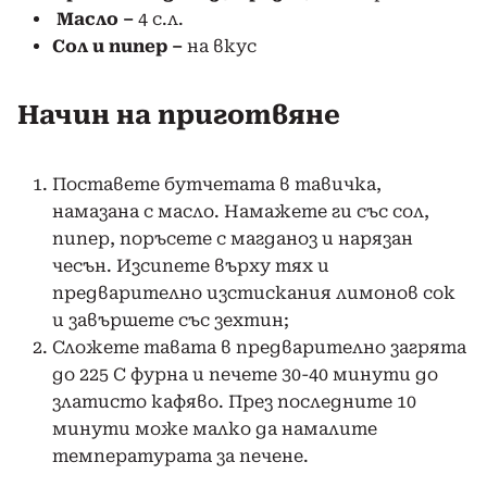
Масло –
4 с.л.
Сол и пипер –
на вкус
Начин на приготвяне
Поставете бутчетата в тавичка,
намазана с масло. Намажете ги със сол,
пипер, поръсете с магданоз и нарязан
чесън. Изсипете върху тях и
предварително изстискания лимонов сок
и завършете със зехтин;
Сложете тавата в предварително загрята
до 225 С фурна и печете 30-40 минути до
златисто кафяво. През последните 10
минути може малко да намалите
температурата за печене.