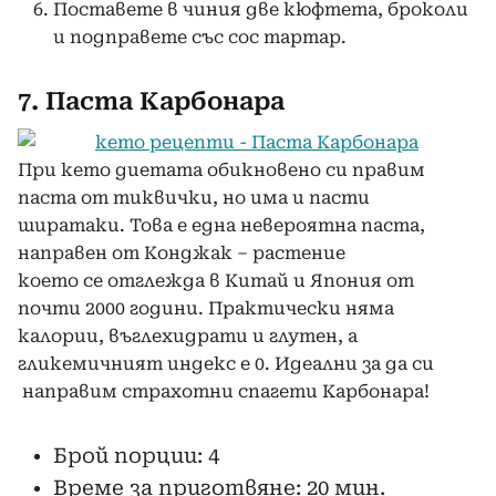
Поставете в чиния две кюфтета, броколи
и подправете със сос тартар.
7. Паста Карбонара
При кето диетата обикновено си правим
паста от тиквички, но има и пасти
ширатаки. Това е една невероятна паста,
направен от Конджак – растение
което се отглежда в Китай и Япония от
почти 2000 години. Практически няма
калории, въглехидрати и глутен, а
гликемичният индекс е 0. Идеални за да си
направим страхотни спагети Карбонара!
Брой порции: 4
Време за приготвяне: 20 мин.