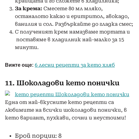
краищата и го сложете в хладилника;
За крема:
Смесете 80 мл мляко,
останалото какао и еритритол, авокадо,
ванилия и сол. Разбъркайте до гладка смес;
С полученият крем намазваме тортата и
поставяме в хладилник най-малко за 15
минути.
6 лесни рецепти за кето хляб
Вижте още:
11. Шоколадови кето понички
Една от най-вкусните кето рецепти са
любимите на всички шоколадови понички, в
кето вариант, пухкави, сочни и неустоими!
Брой порции: 8