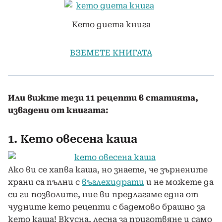
Кето диета книга
ВЗЕМЕТЕ КНИГАТА
Или вижте тези 11 рецепти в статията,
извадени от книгата:
1. Кето овесена каша
Ако ви се хапва каша, но знаете, че зърнените
храни са пълни с
въглехидрати
и не можете да
си ги позволите, ние ви предлагаме една от
чудните кето рецепти с бадемово брашно за
кето каша! Вкусна, лесна за приготвяне и само