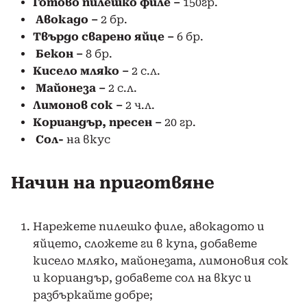
Готово пилешко филе –
150гр.
Авокадо –
2 бр.
Твърдо сварено яйце –
6 бр.
Бекон –
8 бр.
Кисело мляко –
2 с.л.
Майонеза –
2 с.л.
Лимонов сок –
2 ч.л.
Кориандър, пресен –
20 гр.
Сол-
на вкус
Начин на приготвяне
Нарежете пилешко филе, авокадото и
яйцето, сложете ги в купа, добавете
кисело мляко, майонезата, лимоновия сок
и кориандър, добавете сол на вкус и
разбъркайте добре;