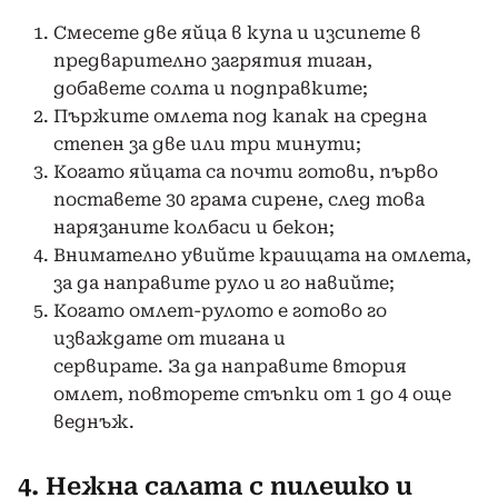
Смесете две яйца в купа и изсипете в
предварително загрятия тиган,
добавете солта и подправките;
Пържите омлета под капак на средна
степен за две или три минути;
Когато яйцата са почти готови, първо
поставете 30 грама сирене, след това
нарязаните колбаси и бекон;
Внимателно увийте краищата на омлета,
за да направите руло и го навийте;
Когато омлет-рулото е готово го
изваждате от тигана и
сервирате. За да направите втория
омлет, повторете стъпки от 1 до 4 още
вeднъж.
4. Нежна салата с пилешко и