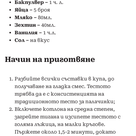
Бакпулвер –
1 ч. л.
Яйца –
5 броя
Мляко –
80мл.
Зехтин –
40мл.
Ванилия –
1 ч.л.
Сол –
на вкус
Начин на приготвяне
Разбийте всички съставки в купа, до
получаване на гладка смес. Тестото
трябва да е с консистенцията на
традиционното тесто за палачинки;
Включете котлона на средна степен,
загрейте тигана и изсипете тестото с
голяма лъжица, на малки кръгове.
Пържете около 1,5-2 минути, докато