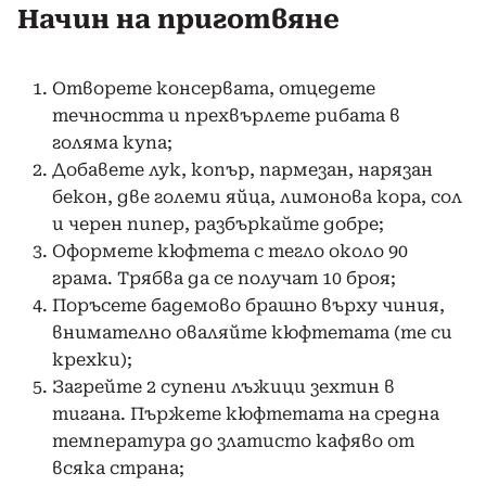
Начин на приготвяне
Отворете консервата, отцедете
течността и прехвърлете рибата в
голяма купа;
Добавете лук, копър, пармезан, нарязан
бекон, две големи яйца, лимонова кора, сол
и черен пипер, разбъркайте добре;
Оформете кюфтета с тегло около 90
грама. Трябва да се получат 10 броя;
Поръсете бадемово брашно върху чиния,
внимателно оваляйте кюфтетата (те си
крехки);
Загрейте 2 супени лъжици зехтин в
тигана. Пържете кюфтетата на средна
температура до златисто кафяво от
всяка страна;