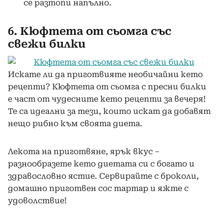
се разтопи напълно.
6. Кюфтета от сьомга със
свежи билки
Искате ли да приготвияте необичайни кето
рецепти? Кюфтета от сьомга с пресни билки
е част от чудесните кето рецепти за вечеря!
Те са идеални за тези, които искат да добавят
нещо рибно към своята диета.
Лекота на приготвяне, ярък вкус –
разнообразете кето диетата си с богато и
здравословно ястие. Сервирайте с броколи,
домашно приготвен сос тартар и яжте с
удоволствие!