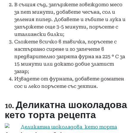
В същия съд, запържете говеждото месо
за пет минути, добавете чесъна, сол и
зеления пипер. Добавете и гъбите и лука и
запържете още 3-5 минути, поръсете с
италиански билки;
Сложете всичко в тавичка, поръсете с
настъргано сирене и го запечете в
предварително загрята фурна на 225 ° C за
15 минути или докато добие златист
загар;
Извадете от фурната, добавете доматен
сос и леко поръсете със зехтин.
Деликатна шоколадова
10.
кето торта рецепта