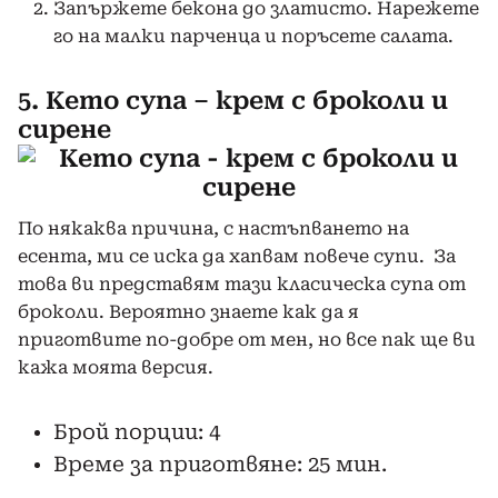
Запържете бекона до златисто. Нарежете
го на малки парченца и поръсете салата.
5. Кето супа – крем с броколи и
сирене
По някаква причина, с настъпването на
есента, ми се иска да хапвам повече супи. За
това ви представям тази класическа супа от
броколи. Вероятно знаете как да я
приготвите по-добре от мен, но все пак ще ви
кажа моята версия.
Брой порции: 4
Време за приготвяне: 25 мин.