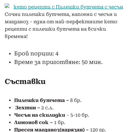
Сочни пилешки бутчета, напоени с чесън и
магданоз – една от най-перфектните кето
рецепти с пилешки бутчета на всички
времена!
Брой порции: 4
Време за приготвяне: 50 мин.
Съставки
Пилешки бутчета –
8 бр.
Зехтин –
2 с.л.
Чесън на скилидки
– 5-10 бр.
Лимонов сок –
1 бр.
Пресен магданоз
(нарязан) –
120 гр.