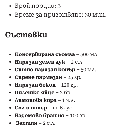
Брой порции: 5
Време за приготвяне: 30 мин.
Съставки
Консервирана сьомга –
500 мл.
Нарязан зелен лук –
2 с.л.
Ситно нарязан копър –
50 мл.
С
ирене пармезан –
25 гр.
Нарязан бекон –
120 гр.
Пилешко яйце –
2 бр.
Лимонова кора –
1 ч.л.
Сол и пипер
–
на вкус
Бадемово брашно –
100 гр.
Зехтин –
2 с.л.