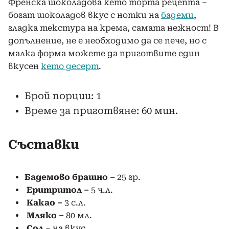
Френска шоколадова кето торта рецепта –
богат шоколадов вкус с нотки на
бадеми
,
гладка текстура на крема, самата нежност! В
допълнение, не е необходимо да се пече, но с
малка форма можете да приготвите един
вкусен
кето десерт
.
Брой порции: 1
Време за приготвяне: 60 мин.
Съставки
Бадемово
брашно –
25 гр.
Еритритол –
5 ч.л.
Какао –
3 с.л.
Мляко
–
80 мл.
Сол
– на вкус