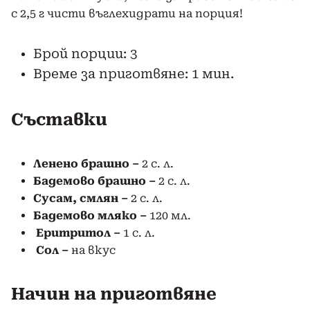
с 2,5 г чисти въглехидрати на порция!
Брой порции: 3
Време за приготвяне: 1 мин.
Съставки
Ленено брашно
–
2 с. л.
Бадемово брашно –
2 с. л.
Сусам, смлян –
2 с. л.
Бадемово мляко –
120 мл.
Еритритол –
1 с. л.
Сол –
на вкус
Начин на приготвяне