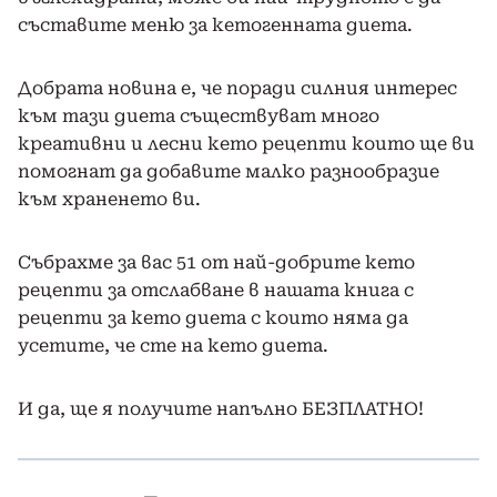
съставите меню за кетогенната диета.
Добрата новина е, че поради силния интерес
към тази диета съществуват много
креативни и лесни кето рецепти които ще ви
помогнат да добавите малко разнообразие
към храненето ви.
Събрахме за вас 51 от най-добрите кето
рецепти за отслабване в нашата книга с
рецепти за кето диета с които няма да
усетите, че сте на кето диета.
И да, ще я получите напълно БЕЗПЛАТНО!