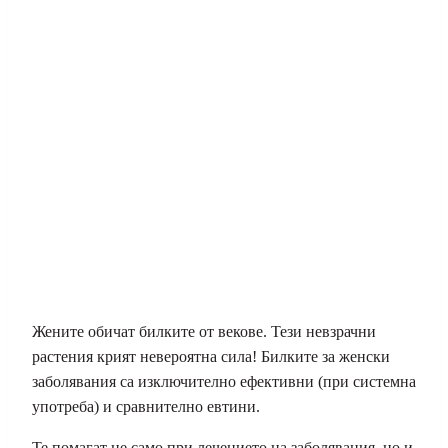
Жените обичат билките от векове. Тези невзрачни
растения крият невероятна сила! Билките за женски
заболявания са изключително ефективни (при системна
употреба) и сравнително евтини.
Те помагат не само при лечението на заболявания, но и