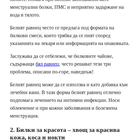
менструални болки, ПМС и неприятно задържане на
вода в тялото.
Белият равнец често се предлага под формата на
билкови смеси, които трябва да се пият според
указанията на лекаря или информацията на опаковката.
Заслужава да се отбележи, че билковите чайове,
съдържащи
бял равнец
, често решават тези три
проблема, описани по-горе, наведнъж!
Белият равнец може да се използва и като добавка към
лечебни вани. В тази форма белият равнец отлично
подпомага лечението на интимни инфекции. Носи
облекчение и при кожни заболявания и болезнена
менструация.
2. Билки за красота – хвощ за красива
кожа, коса и нокти