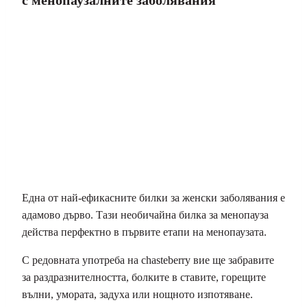
с менопаузалните заболявания
Една от най-ефикасните билки за женски заболявания е
адамово дърво. Тази необичайна билка за менопауза
действа перфектно в първите етапи на менопаузата.
С редовната употреба на chasteberry вие ще забравите
за раздразнителността, болките в ставите, горещите
вълни, умората, задуха или нощното изпотяване.