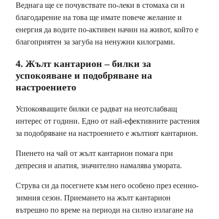
Веднага ще се почувствате по-леки в стомаха си и
благодарение на това ще имате повече желание и
енергия да водите по-активен начин на живот, който е
благоприятен за загуба на ненужни килограми.
4. Жълт кантарион – билки за
успокояване и подобряване на
настроението
Успокояващите билки се радват на неотслабващ
интерес от години. Едно от най-ефективните растения
за подобряване на настроението е жълтият кантарион.
Пиенето на чай от жълт кантарион помага при
депресия и апатия, значително намалява умората.
Струва си да посегнете към него особено през есенно-
зимния сезон. Приемането на жълт кантарион
вътрешно по време на периоди на силно излагане на