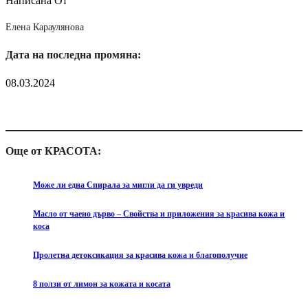
Написана От
Елена Караулянова
Дата на последна промяна:
08.03.2024
Още от КРАСОТА:
Може ли една Спирала за мигли да ги увреди
Масло от чаено дърво – Свойства и приложения за красива кожа и
коса
Пролетна детоксикация за красива кожа и благополучие
8 ползи от лимон за кожата и косата