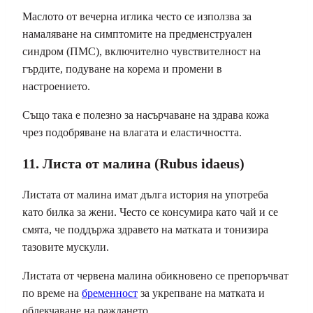
Маслото от вечерна иглика често се използва за
намаляване на симптомите на предменструален
синдром (ПМС), включително чувствителност на
гърдите, подуване на корема и промени в
настроението.
Също така е полезно за насърчаване на здрава кожа
чрез подобряване на влагата и еластичността.
11. Листа от малина (Rubus idaeus)
Листата от малина имат дълга история на употреба
като билка за жени. Често се консумира като чай и се
смята, че поддържа здравето на матката и тонизира
тазовите мускули.
Листата от червена малина обикновено се препоръчват
по време на
бременност
за укрепване на матката и
облекчаване на раждането.