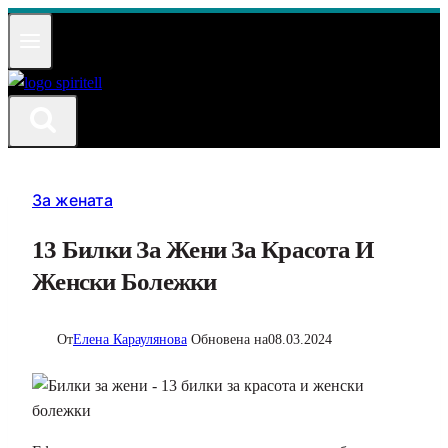
Към
съдържанието
За жената
13 Билки За Жени За Красота И
Женски Болежки
От
Елена Караулянова
Обновена на
08.03.2024