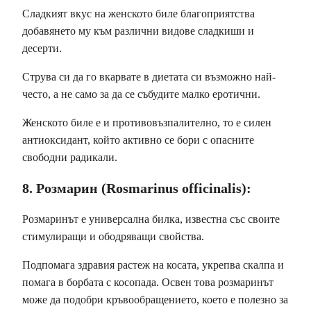
Сладкият вкус на женското биле благоприятства
добавянето му към различни видове сладкиши и
десерти.
Струва си да го вкарвате в диетата си възможно най-
често, а не само за да се събудите малко еротични.
Женското биле е и противовъзпалително, то е силен
антиоксидант, който активно се бори с опасните
свободни радикали.
8. Розмарин (Rosmarinus officinalis):
Розмаринът е универсална билка, известна със своите
стимулиращи и ободряващи свойства.
Подпомага здравия растеж на косата, укрепва скалпа и
помага в борбата с косопада. Освен това розмаринът
може да подобри кръвообращението, което е полезно за