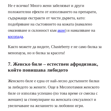
Не е всичко! Много жени забелязват и други
положителни ефекти от използването на препарати,
съдържащи екстракти от чисти дървета, като:
подобряване на състоянието на кожата (намалено
омазняване и склонност към
акне
) и намаляване на
косопада
.
Както можете да видите, Chasteberry е не само билка за
менопауза, но и билка за красота!
7. Женско биле – естествен афродизиак,
който повишава либидото
Женското биле е една от най-лесно достъпните билки
за либидото за жените. Още в Месопотамия женското
биле се използва успешно (по това време се смесва с
женшен) за стимулиране на женската сексуалност и
увеличаване на желанието за любовни игри.