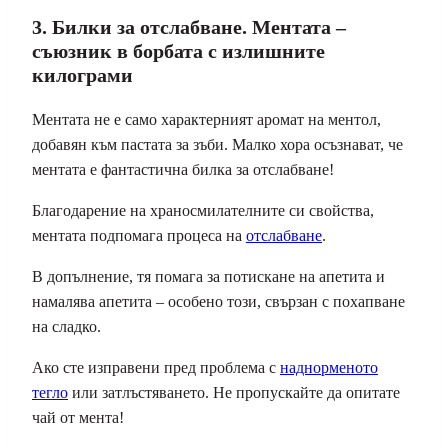
3. Билки за отслабване. Ментата –
съюзник в борбата с излишните
килограми
Ментата не е само характерният аромат на ментол,
добавян към пастата за зъби. Малко хора осъзнават, че
ментата е фантастична билка за отслабване!
Благодарение на храносмилателните си свойства,
ментата подпомага процеса на
отслабване
.
В допълнение, тя помага за потискане на апетита и
намалява апетита – особено този, свързан с похапване
на сладко.
Ако сте изправени пред проблема с
наднорменото
тегло
или затлъстяването. Не пропускайте да опитате
чай от мента!