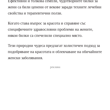
Ефективни и толкова семпли, чудотворните билки за
жени са били ценени от векове заради техните лечебни
свойства и терапевтични ползи.
Когато става въпрос за красота и справяне със
специфичните здравословни проблеми на жените,
някои билки са спечелили специално място.
Тези природни чудеса предлагат холистичен подход за
подобряване на красотата и облекчаване на обичайните
женски заболявания.
реклама