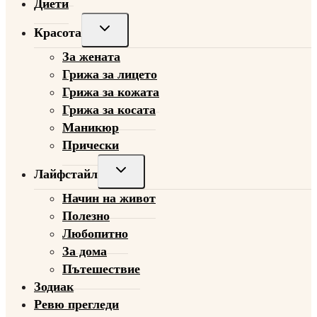
Диети
Toggle
Красота
child
За жената
menu
Грижа за лицето
Грижа за кожата
Грижа за косата
Маникюр
Прически
Toggle
Лайфстайл
child
Начин на живот
menu
Полезно
Любопитно
За дома
Пътешествие
Зодиак
Ревю прегледи