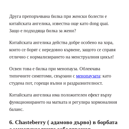
Друга препоръчвана билка при женски болести е
китайската ангелика, известна още като dong quai.
Защо е подходяща билка за жени?
Китайската ангелика действа добре особено на хора,
които се борят с нередовно кървене, защото се справя
отлично с нормализирането на менструалния цикъл!
Освен това е билка при менопауза. Облекчава
типичните симптоми, свързани с
менопаузата
: като
студена пот, горещи вълни и раздразнителност.
Китайската ангелика има положителен ефект върху
функционирането на матката и регулира хормоналния
баланс.
6. Chasteberry ( адамово дърво) в борбата