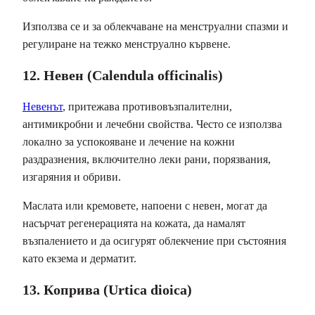
Използва се и за облекчаване на менструални спазми и
регулиране на тежко менструално кървене.
12. Невен (Calendula officinalis)
Невенът
, притежава противовъзпалителни,
антимикробни и лечебни свойства. Често се използва
локално за успокояване и лечение на кожни
раздразнения, включително леки рани, порязвания,
изгаряния и обриви.
Маслата или кремовете, напоени с невен, могат да
насърчат регенерацията на кожата, да намалят
възпалението и да осигурят облекчение при състояния
като екзема и дерматит.
13. Коприва (Urtica dioica)