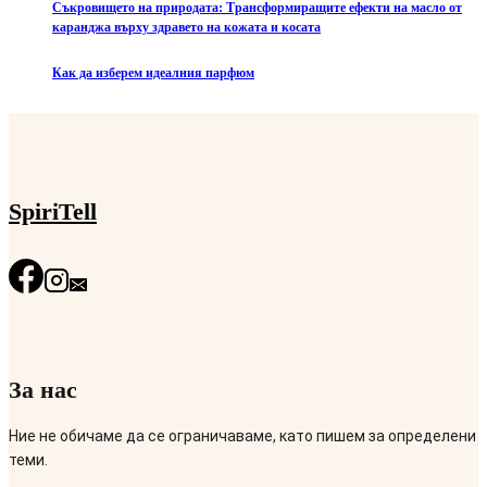
Съкровището на природата: Трансформиращите ефекти на масло от
каранджа върху здравето на кожата и косата
Как да изберем идеалния парфюм
SpiriTell
За нас
Ние не обичаме да се ограничаваме, като пишем за определени
теми.