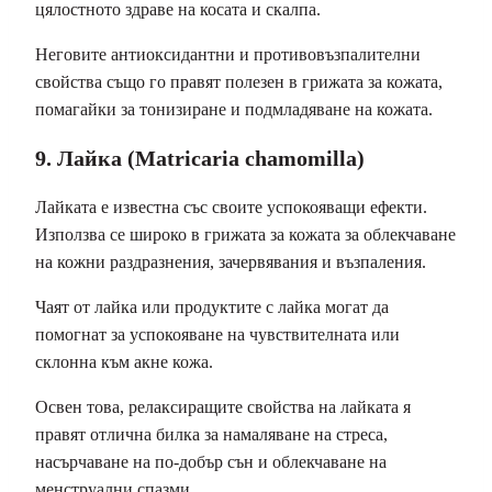
цялостното здраве на косата и скалпа.
Неговите антиоксидантни и противовъзпалителни
свойства също го правят полезен в грижата за кожата,
помагайки за тонизиране и подмладяване на кожата.
9. Лайка (Matricaria chamomilla)
Лайката е известна със своите успокояващи ефекти.
Използва се широко в грижата за кожата за облекчаване
на кожни раздразнения, зачервявания и възпаления.
Чаят от лайка или продуктите с лайка могат да
помогнат за успокояване на чувствителната или
склонна към акне кожа.
Освен това, релаксиращите свойства на лайката я
правят отлична билка за намаляване на стреса,
насърчаване на по-добър сън и облекчаване на
менструални спазми.