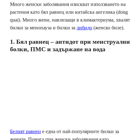
Много женски заболявания изискват използването на
растения като бял равнец или китайска ангелика (dong
quai). Много жени, навлизащи в климактериума, хвалят
билки за менопауза и билки за
либидо
(женско биле).
1. Бял равнец – антидот при менструални
болки, ПМС и задържане на вода
Белият равнец
е една от най-популярните билки за
жените. Помага при женски заболявания като