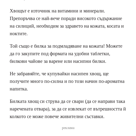
Хвощът е източник на витамини и минерали.
Препоръчва се най-вече поради високото съдържание
на силиций, необходим за здравето на кожата, косата и
ноктите.
Той също е билка за подмладяване на кожата! Можете
да го закупите под формата на удобни таблетки,
билкови чайове за варене или насипни билки.
Не забравяйте, че купувайки насипен хвощ, ще
получите много по-силна и по този начин по-ароматна
напитка.
Билката хвощ си струва да се свари (да се направи така
наречената отвара), за да се извлекат от вътрешността й
колкото се може повече живителни съставки.
реклама