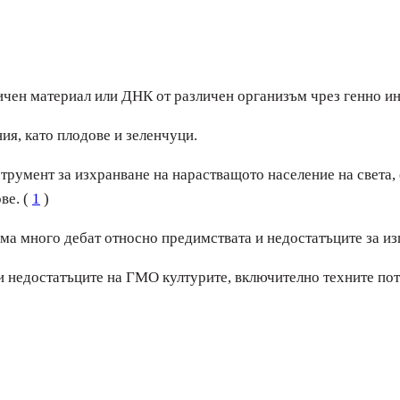
ичен материал или ДНК от различен организъм чрез генно и
ия, като плодове и зеленчуци.
румент за изхранване на нарастващото население на света, 
ве. (
1
)
има много дебат относно предимствата и недостатъците за и
и недостатъците на ГМО културите, включително техните по