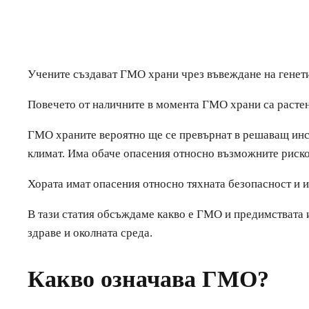
Учените създават
ГМО
храни чрез въвеждане на генет
Повечето от наличните в момента ГМО храни са растен
ГМО храните
вероятно ще се превърнат
в решаващ инст
климат. Има обаче опасения относно възможните риско
Хората имат опасения относно тяхната безопасност и 
В тази статия обсъждаме какво е ГМО и предимствата 
здраве и околната среда.
Какво означава ГМО?