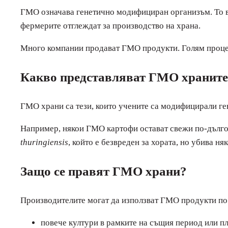
ГМО означава генетично модифициран организъм. То вк
фермерите отглеждат за производство на храна.
Много компании продават ГМО продукти. Голям процент
Какво представляват ГМО хранит
ГМО храни са тези, които учените са модифицирали ге
Например, някои ГМО картофи остават свежи по-дълго
thuringiensis
, който е безвреден за хората, но убива ня
Защо се правят ГМО храни?
Производителите могат да използват ГМО продукти по
повече култури в рамките на същия период или п