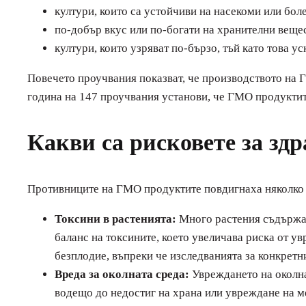
култури, които са устойчиви на насекоми или бол
по-добър вкус или по-богати на хранителни веще
култури, които узряват по-бързо, тъй като това 
Повечето проучвания показват, че производството на 
година на 147 проучвания установи, че ГМО продуктит
Какви са рисковете за зд
Противниците на ГМО продуктите повдигнаха няколко 
Токсини в растенията:
Много растения съдържат 
баланс на токсините, което увеличава риска от у
безплодие, въпреки че изследванията за конкретн
Вреда за околната среда:
Увреждането на околна
водещо до недостиг на храна или увреждане на 