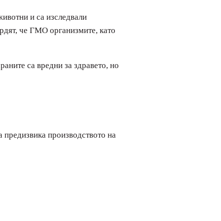
ивотни и са изследвали
ърдят, че ГМО организмите, като
аните са вредни за здравето, но
а предизвика производството на