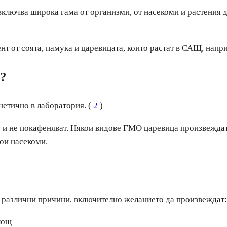
лючва широка гама от организми, от насекоми и растения д
 от соята, памука и царевицата, които растат в САЩ, напр
е?
нетично в лаборатория. (
2
)
 и не покафеняват. Някои видове ГМО царевица произвеждат
кои насекоми.
 различни причини, включително желанието да произвеждат:
лощ