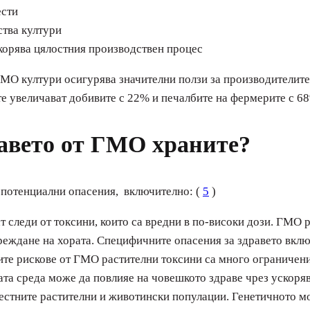
ести
ства култури
ускорява цялостния производствен процес
ГМО култури осигурява значителни ползи за производителите
е увеличават добивите с 22% и печалбите на фермерите с 68
равето от ГМО храните?
потенциални опасения, включително: (
5
)
следи от токсини, които са вредни в по-високи дози. ГМО 
вреждане на хората. Специфичните опасения за здравето вклю
ите рискове от ГМО растителни токсини са много ограничени
та среда може да повлияе на човешкото здраве чрез ускоряв
местните растителни и животински популации. Генетичното 