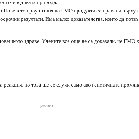
анизми в дивата природа.
:
Повечето проучвания на ГМО продукти са правени върху ж
осрочни резултати. Има малко доказателства, които да потв
овешкото здраве. Учените все още не са доказали, че ГМО хр
 реакция, но това ще се случи само ако генетичната промян
реклама