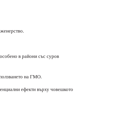
нженерство.
особено в райони със суров
зползването на ГМО.
тенциални ефекти върху човешкото