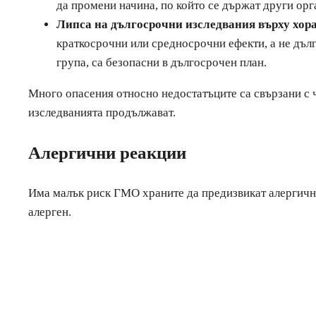
да промени начина, по който се държат други орг
Липса на дългосрочни изследвания върху хора
краткосрочни или средносрочни ефекти, а не дълг
група, са безопасни в дългосрочен план.
Много опасения относно недостатъците са свързани с ч
изследванията продължават.
Алергични реакции
Има малък риск ГМО храните да предизвикат алергична
алерген.