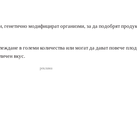
 генетично модифицират организми, за да подобрят продукт
леждане в големи количества или могат да дават повече пло
личен вкус.
реклама