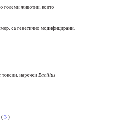
о големи животни, които
имер, са генетично модифицирани.
 токсин, наречен
Bacillus
 (
3
)