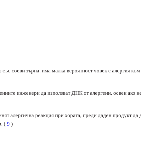
 със соеви зърна, има малка вероятност човек с алергия към
нните инженери да използват ДНК от алергени, освен ако не
нят алергична реакция при хората, преди даден продукт да д
. (
9
)