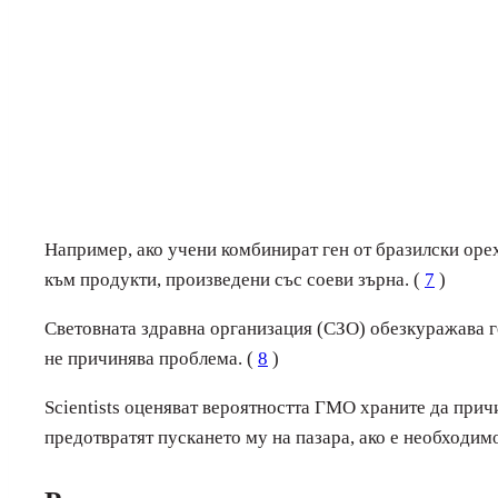
Например, ако учени комбинират ген от бразилски орех
към продукти, произведени със соеви зърна. (
7
)
Световната здравна организация (СЗО) обезкуражава ге
не причинява проблема. (
8
)
Scientists оценяват вероятността ГМО храните да причи
предотвратят пускането му на пазара, ако е необходимо