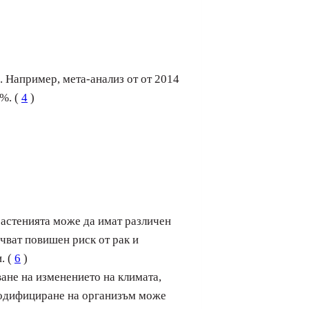
. Например, мета-анализ от от 2014
%. (
4
)
растенията може да имат различен
чват повишен риск от рак и
. (
6
)
ане на изменението на климата,
модифициране на организъм може