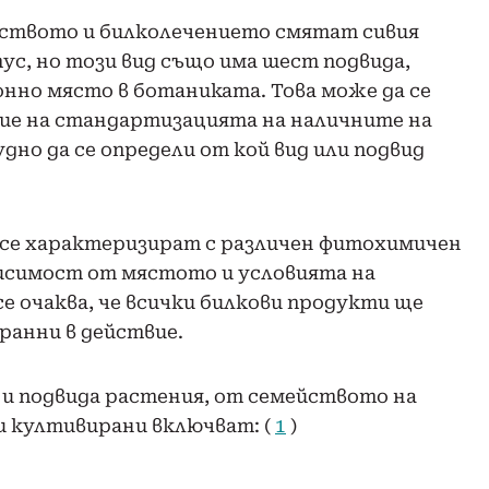
рството и билколечението смятат сивия
ус, но този вид също има шест подвида,
нно място в ботаниката. Това може да се
ие на стандартизацията на наличните на
дно да се определи от кой вид или подвид
я се характеризират с различен фитохимичен
висимост от мястото и условията на
е очаква, че всички билкови продукти ще
ранни в действие.
а и подвида растения, от семейството на
и култивирани включват: (
1
)