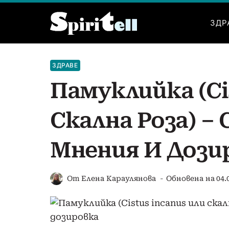
Към
съдържанието
ЗДР
ЗДРАВЕ
Памуклийка (Ci
Скална Роза) –
Мнения И Дози
От
Елена Караулянова
Обновена на
04.