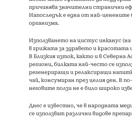
причинява значителни странични еф
Напоследък е една от най-ценените 
организма.
Използването на цистус инканус (на ла
в грижата за здравето и красотата и
В Близкия изток, както и в Северна
региони, билката най-често се изпо
регенериращи и релаксиращи напитки
чай, консумиран през целия ден. В п
неговите ползи не е било широко из
Днес е известно, че в народната ме
се използват различни видове препа