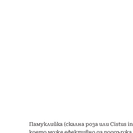
Памуклийка (скална роза или Cistus 
което може ефективно да поддържа