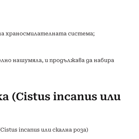
на храносмилателната система;
но нашумяла, и продължава да набира
 (Cistus incanus или