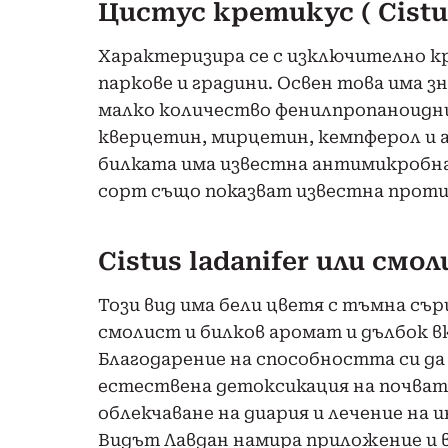
Цистус кретикус ( Cistus
Характеризира се с изключително кр
паркове и градини. Освен това има з
малко количество фенилпропаноидни
кверцетин, мирцетин, кемпферол и а
билката има известна антимикробн
сорт също показват известна прот
Cistus ladanifer или см
Този вид има бели цветя с тъмна сър
смолист и билков аромат и дълбок вк
Благодарение на способността си да 
естествена детоксикация на почвата.
облекчаване на диария и лечение на
Видът Лавдан намира приложение и 