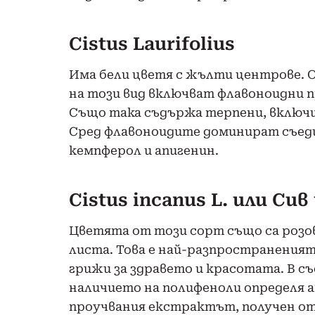
Cistus Laurifolius
Има бели цветя с жълти центрове.
на този вид включват флавоноидни п
Също така съдържа терпени, включи
Сред флавоноидите доминират съед
кемпферол и апигенин.
Cistus incanus L. или Си
Цветята от този сорт също са розов
листа. Това е най-разпространения
грижи за здравето и красотата. В с
наличието на полифеноли определя 
проучвания екстрактът, получен от 