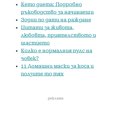
Кето диета: Подробно
ръководство за начинаещи
Зодии по дати на раждане
Цитати за живота,
любовта, приятелството и
щастието
Колко е нормалния пулс на
човек?
11 Домашни маски за коса и
ползите то тях
реклама