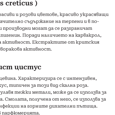
 creticus )
асиви и розови цветове, красиво украсяващи
начително съдържание на терпени и в по-
 производни могат да се разграничат
пигенин. Поради наличието на карвакрол,
а активност. Екстрактите от критския
иворакова активност.
олист цистус
цевина. Характеризира се с интензивен,
ус, типичен за този вид скална роза.
улавя тежки метали, може да се използва за
 Смолата, получена от него, се използва за
 инфекции на горните дихателни пътища.
в парфюмерията.