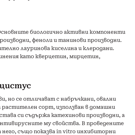
 Основните биологично активни компоненти
роизводни, феноли и танинови производни.
телно лауринова киселина и клеродани.
инения като кверцетин, мирцетин,
в цистус
и, но се отличават с набръчкани, овални
т растителен сорт, използван в домашни
ъстава си съдържа катехинови производни, а
антивирусните му свойства. В проведените
него, също показва in vitro инхибиторни