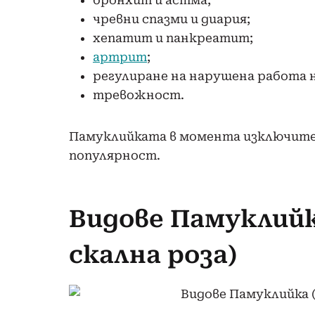
бронхит и астма;
чревни спазми и диария;
хепатит и панкреатит;
артрит
;
регулиране на нарушена работа 
тревожност.
Памуклийката в момента изключител
популярност.
Видове Памуклийка
скална роза)