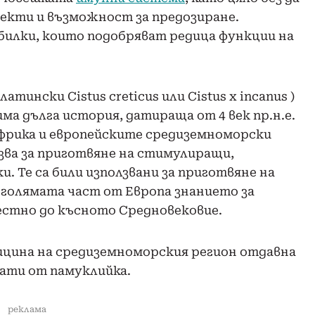
екти и възможност за предозиране.
билки, които подобряват редица функции на
тински Cistus creticus или Cistus x incanus )
ма дълга история, датираща от 4 век пр.н.е.
 Африка и европейските средиземноморски
лзва за приготвяне на стимулиращи,
. Те са били използвани за приготвяне на
о-голямата част от Европа знанието за
вестно до късното Средновековие.
дицина на средиземноморския регион отдавна
рати от памуклийка.
реклама