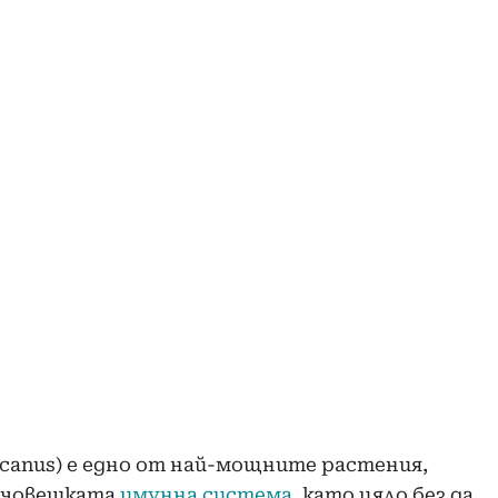
incanus) е едно от най-мощните растения,
 човешката
имунна система
, като цяло без да