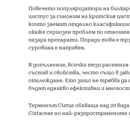
Повечето популяризатори на билка
цистус за синоним на критския цист
които заемат отделно класификацио
окаже сериозен проблем по отношен
пазара препарати. Поради това е тру
суровина е направен.
В допълнение, всички тези растени
състав и свойства, често също в за
отглеждане. Ето защо не трябва да с
бъдат еднакво ефективни и многост
Терминът Cistus обхваща над 20 вид
Cistaceae но най-разпространените 