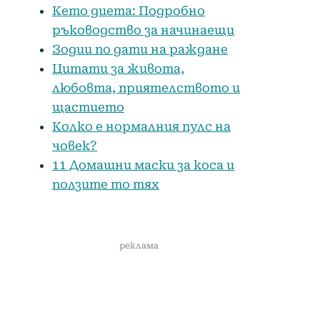
Кето диета: Подробно
ръководство за начинаещи
Зодии по дати на раждане
Цитати за живота,
любовта, приятелството и
щастието
Колко е нормалния пулс на
човек?
11 Домашни маски за коса и
ползите то тях
реклама