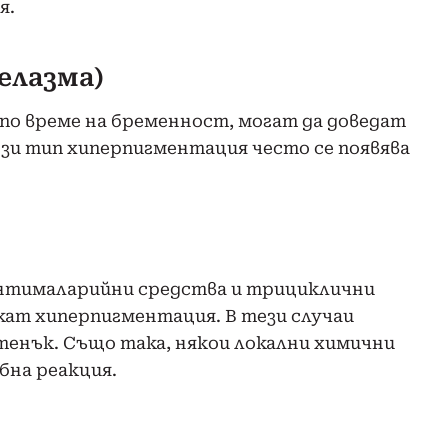
я.
елазма)
по време на бременност, могат да доведат
ози тип хиперпигментация често се появява
нтималарийни средства и трициклични
кат хиперпигментация. В тези случаи
тенък. Също така, някои локални химични
бна реакция.