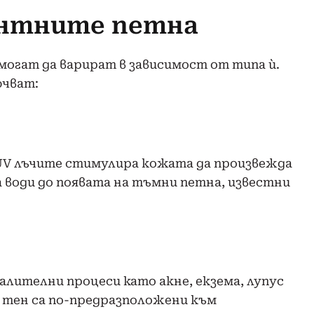
ентните петна
огат да варират в зависимост от типа ѝ.
ючват:
V лъчите стимулира кожата да произвежда
ва води до появата на тъмни петна, известни
лителни процеси като акне, екзема, лупус
н тен са по-предразположени към