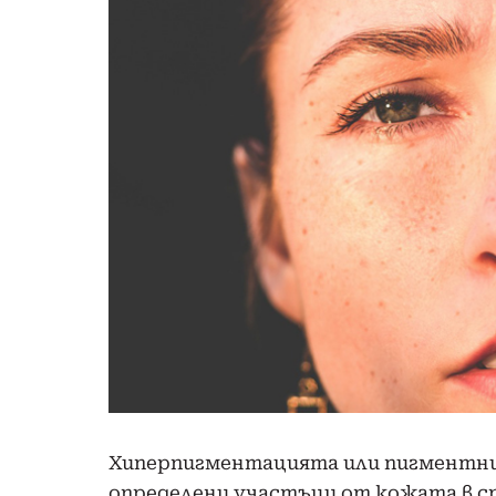
Хиперпигментацията или пигментни
определени участъци от кожата в ср