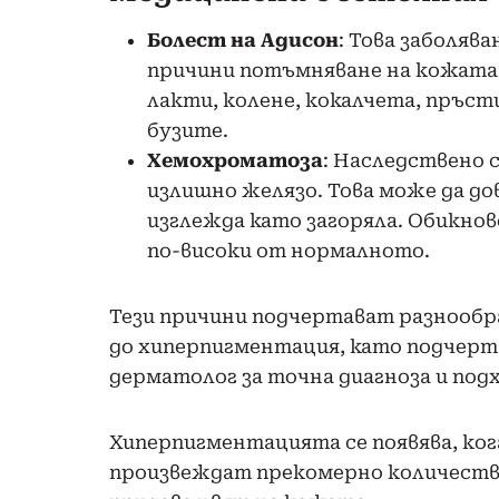
Болест на Адисон
: Това заболяв
причини потъмняване на кожата, 
лакти, колене, кокалчета, пръс
бузите.
Хемохроматоза
: Наследствено 
излишно желязо. Това може да до
изглежда като загоряла. Обикнове
по-високи от нормалното.
Тези причини подчертават разнообр
до хиперпигментация, като подчер
дерматолог за точна диагноза и под
Хиперпигментацията се появява, ко
произвеждат прекомерно количеств