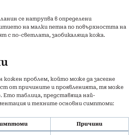
ланин се натрупва в определени
витието на малки петна по повърхността на
т с по-светлата, заобикаляща кожа.
ми
 кожен проблем, който може да засегне
мост от причините и проявленията, тя може
е. Ето таблица, представяща най-
ментация и техните основни симптоми:
имптоми
Причини