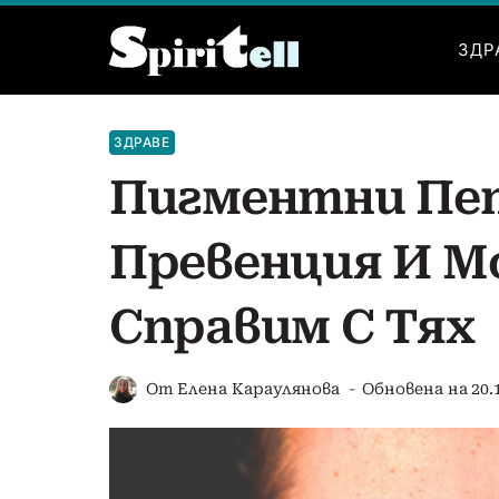
Към
съдържанието
ЗДР
ЗДРАВЕ
Пигментни Пет
Превенция И М
Справим С Тях
От
Елена Караулянова
Обновена на
20.