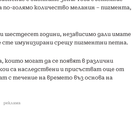
а по-голямо количество меланин – пигмента,
и шестдесет години, независимо дали имате
не сте имунизирани срещу пигментни петна.
 които могат да се появят в различни
кои са наследствени и присъстват още от
ат с течение на времето въз основа на
реклама