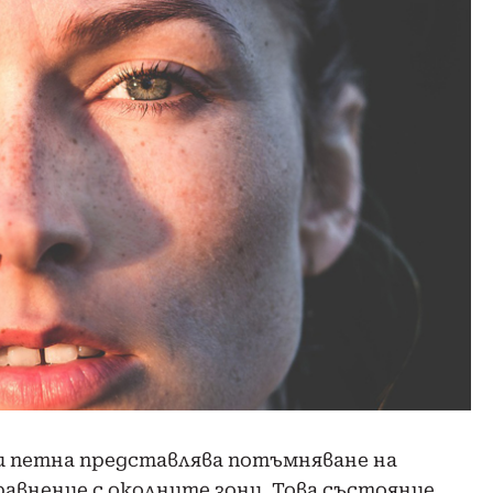
 петна представлява потъмняване на
авнение с околните зони. Това състояние