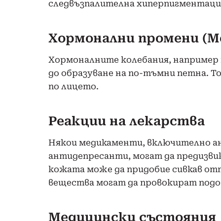
следвъзпалителна хиперпигментаци
Хормонални промени (М
Хормоналните колебания, например 
до образуване на по-тъмни петна. Т
по лицето.
Реакции на лекарства
Някои медикаменти, включително а
антидепресанти, могат да предизви
кожата може да придобие сивкав от
вещества могат да провокират подо
Медицински състояния