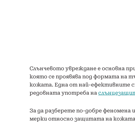
Слънчевото увреждане е основна при
която се проявява под формата на т
кожата. Една от най-ефективните с
редовната употреба на
слънцезащи
За да разберете по-добре феномена 
мерки относно защитата на кожата