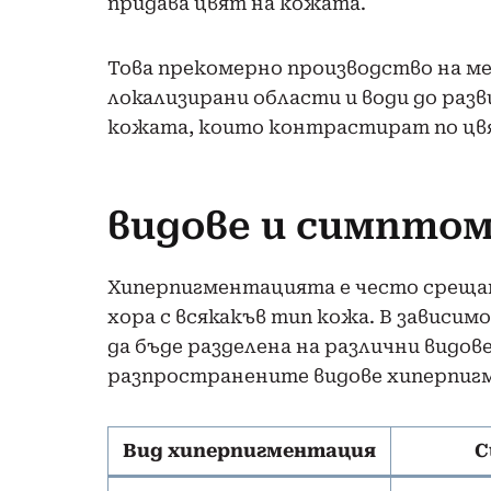
придава цвят на кожата.
Това прекомерно производство на ме
локализирани области и води до раз
кожата, които контрастират по цвя
видове и симпто
Хиперпигментацията е често срещан
хора с всякакъв тип кожа. В зависи
да бъде разделена на различни видов
разпространените видове хиперпиг
Вид хиперпигментация
С