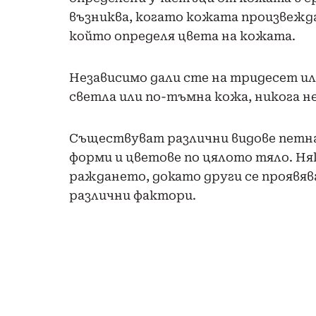
възниква, когато кожата произвежд
който определя цвета на кожата.
Независимо дали сте на тридесет ил
светла или по-тъмна кожа, никога 
Съществуват различни видове петна,
форми и цветове по цялото тяло. Ня
раждането, докато други се проявяв
различни фактори.