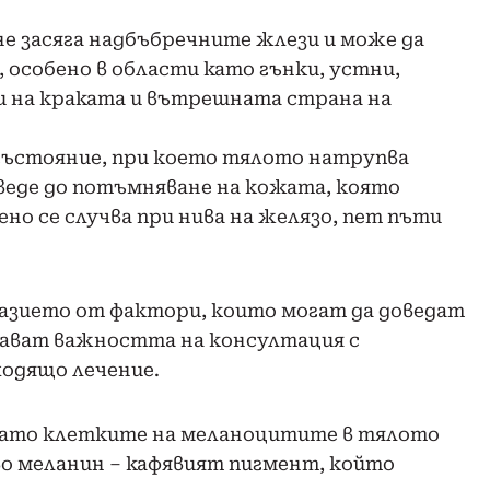
ане засяга надбъбречните жлези и може да
особено в области като гънки, устни,
ти на краката и вътрешната страна на
състояние, при което тялото натрупва
веде до потъмняване на кожата, която
но се случва при нива на желязо, пет пъти
азието от фактори, които могат да доведат
тават важността на консултация с
ходящо лечение.
гато клетките на меланоцитите в тялото
о меланин – кафявият пигмент, който