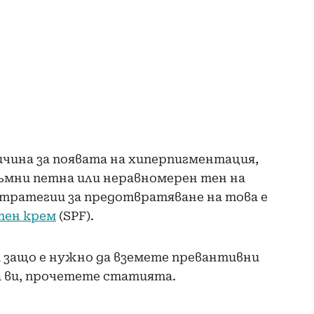
чина за появата на хиперпигментация,
ъмни петна или неравномерен тен на
тратегии за предотвратяване на това е
тен крем
(SPF).
и защо е нужно да вземете превантивни
 ви, прочетете статията.