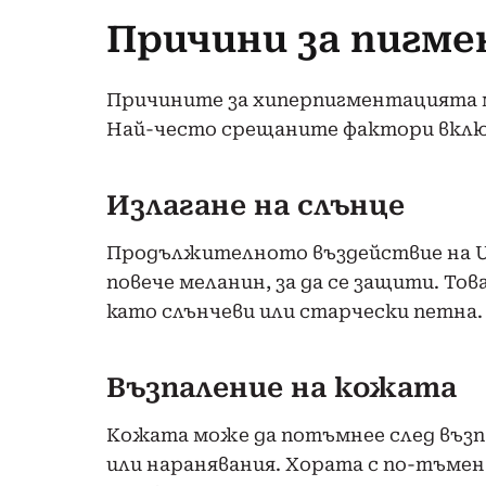
Причини за пигм
Причините за хиперпигментацията м
Най-често срещаните фактори вкл
Излагане на слънце
Продължителното въздействие на U
повече меланин, за да се защити. То
като слънчеви или старчески петна.
Възпаление на кожата
Кожата може да потъмнее след възпа
или наранявания. Хората с по-тъме