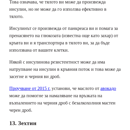
Това означава, че тялото ви може да произвежда
инсулин, но не може да го използва ефективно в
тялото.
Инсулинът се произвежда от панкреаса ви и помага за
пренасянето на глюкозата (известна още като захар) от
кръвта ви и я транспортира в тялото ви, за да бъде
използвана от вашите клетки.
Някой с инсулинова резистентност може да има
натрупване на инсулин в кръвния поток и това може да
засегне и черния ви дроб.
Проучване от 2015 г.
установи, че маслото от
авокадо
може да помогне за намаляване на връзката на
възпалението на черния дроб с безалкохолния мастен
черен дроб.
13. Зехтин