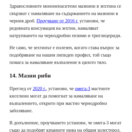
Здравословните мононенаситени мазнини в зехтина се
свързват с намаляване на съдържанието на мазнини в
черния дроб.
Проучване от 2016 г.
установи, че
редовната консумация на зехтин, намаляват
натрупването на чернодробни ензими и триглицериди.
Не само, че зехтинът е полезен, когато става въпрос за
подобряване на нашия липиден профил, той също
помага за намаляване възпаление в цялото тяло.
14. Мазни риби
Преглед от
2020 г.
, установи, че
омега-3
мастните
киселини могат да помогнат за намаляване на
възпалението, открито при мастно чернодробно
заболяване.
В допълнение, проучването установи, че омега-3 могат
също да подобрят кръвните нива на общия холестерол,