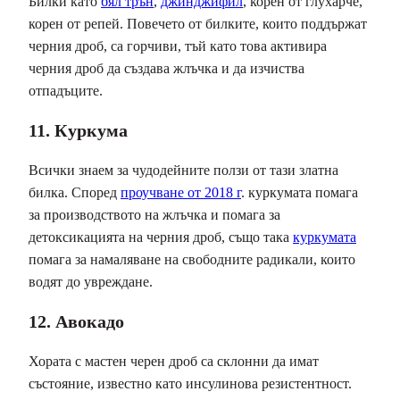
Билки като
бял трън
,
джинджифил
, корен от глухарче,
корен от репей. Повечето от билките, които поддържат
черния дроб, са горчиви, тъй като това активира
черния дроб да създава жлъчка и да изчиства
отпадъците.
11. Куркума
Всички знаем за чудодейните ползи от тази златна
билка. Според
проучване от 2018 г
. куркумата помага
за производството на жлъчка и помага за
детоксикацията на черния дроб, също така
куркумата
помага за намаляване на свободните радикали, които
водят до увреждане.
12. Авокадо
Хората с мастен черен дроб са склонни да имат
състояние, известно като инсулинова резистентност.