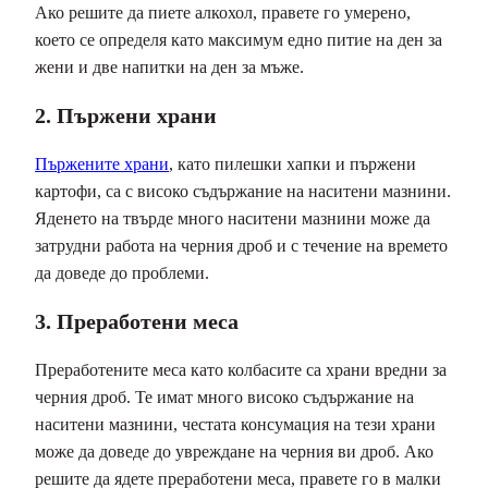
Ако решите да пиете алкохол, правете го умерено,
което се определя като максимум едно питие на ден за
жени и две напитки на ден за мъже.
2. Пържени храни
Пържените храни
, като пилешки хапки и пържени
картофи, са с високо съдържание на наситени мазнини.
Яденето на твърде много наситени мазнини може да
затрудни работа на черния дроб и с течение на времето
да доведе до проблеми.
3. Преработени меса
Преработените меса като колбасите са храни вредни за
черния дроб. Те имат много високо съдържание на
наситени мазнини, честата консумация на тези храни
може да доведе до увреждане на черния ви дроб. Ако
решите да ядете преработени меса, правете го в малки