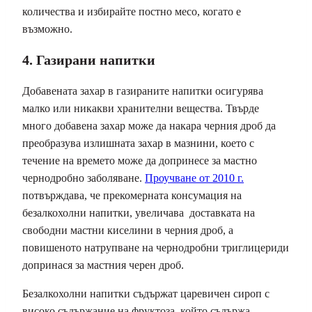
количества и избирайте постно месо, когато е
възможно.
4. Газирани напитки
Добавената захар в газираните напитки осигурява
малко или никакви хранителни вещества. Твърде
много добавена захар може да накара черния дроб да
преобразува излишната захар в мазнини, което с
течение на времето може да допринесе за мастно
чернодробно заболяване.
Проучване от 2010 г.
потвърждава, че прекомерната консумация на
безалкохолни напитки, увеличава доставката на
свободни мастни киселини в черния дроб, а
повишеното натрупване на чернодробни триглицериди
допринася за мастния черен дроб.
Безалкохолни напитки съдържат царевичен сироп с
високо съдържание на фруктоза, който съдържа