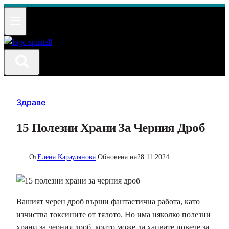
Към
съдържанието
Здраве
15 Полезни Храни За Черния Дроб
От
Елена Караулянова
Обновена на
28.11.2024
Вашият черен дроб върши фантастична работа, като
изчиства токсините от тялото. Но има няколко полезни
храни за черния дроб, които може да хапвате повече за