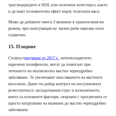
триглицеридите и HDL или полезния холестерол, както
и да имат положителен ефект върху телесната маса.
Може да добавите омега-3 мазнини в хранителния ви
режим, чрез консумация на мазни риби няколко пъти
седмично.
15. Плодове
Според п
роучване от 2017 г.
, антиоксидантите,
наречени полифеноли, могат да помогнат при
лечението на неалкохолно мастно чернодробно
заболяване. Те увеличават окисляването на мастните
киселини. Дават по-добър контрол на инсулиновата
резистентност, оксидативния стрес и възпалението,
които са основните фактори, свързани с прогресията от
просто натрупване на мазнини до мастно чернодробно
заболяване.