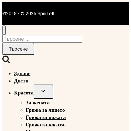
©2018 - © 2026 SpiriTell
Търсене
за:
Здраве
Диети
Toggle
Красота
child
За жената
menu
Грижа за лицето
Грижа за кожата
Грижа за косата