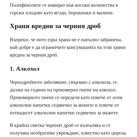
Полифенолите се намират във високи количества в
горски плодове като ягоди, боровинки и малини.
Храни вредни за черния дроб
Въпреки, че нито една храна не е напълно забранена,
най-добре е да ограничите консумацията на тези храни
вредни за черния дроб.
1. Алкохол
Чернодробното заболяване, свързано с алкохола, се
дължи на години на прекомерно пиене на алкохол.
Прекомерното пиене се определя като повече от осем
алкохолни напитки седмично за жените и повече от
петнадесет алкохолни напитки седмично за мъжете.
В крайна сметка черният дроб се възпалява и се
получава необратимо увреждане, известно като цироза.