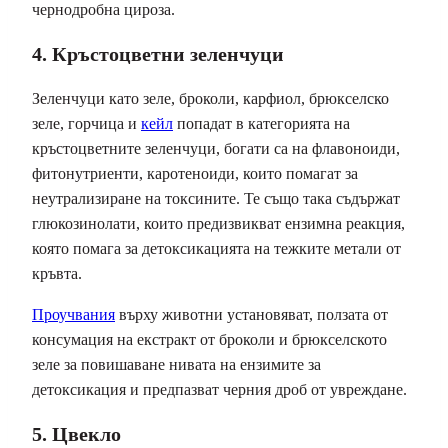
чернодробна цироза.
4. Кръстоцветни зеленчуци
Зеленчуци като зеле, броколи, карфиол, брюкселско
зеле, горчица и
кейл
попадат в категорията на
кръстоцветните зеленчуци, богати са на флавоноиди,
фитонутриенти, каротеноиди, които помагат за
неутрализиране на токсините. Те също така съдържат
глюкозинолати, които предизвикват ензимна реакция,
която помага за детоксикацията на тежките метали от
кръвта.
Проучвания
върху животни установяват, ползата от
консумация на екстракт от броколи и брюкселското
зеле за повишаване нивата на ензимите за
детоксикация и предпазват черния дроб от увреждане.
5. Цвекло