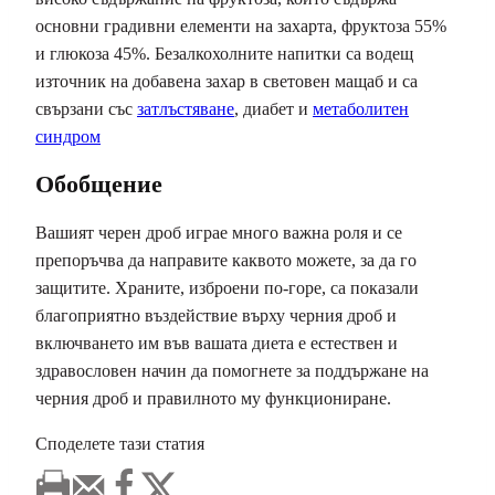
основни градивни елементи на захарта, фруктоза 55%
и глюкоза 45%. Безалкохолните напитки са водещ
източник на добавена захар в световен мащаб и са
свързани със
затлъстяване
, диабет и
метаболитен
синдром
Обобщение
Вашият черен дроб играе много важна роля и се
препоръчва да направите каквото можете, за да го
защитите. Храните, изброени по-горе, са показали
благоприятно въздействие върху черния дроб и
включването им във вашата диета е естествен и
здравословен начин да помогнете за поддържане на
черния дроб и правилното му функциониране.
Споделете тази статия