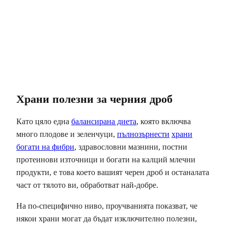
Храни полезни за черния дроб
Като цяло една
балансирана диета
, която включва
много плодове и зеленчуци,
пълнозърнести
храни
богати на фибри
, здравословни мазнини, постни
протеинови източници и богати на калций млечни
продукти, е това което вашият черен дроб и останалата
част от тялото ви, обработват най-добре.
На по-специфично ниво, проучванията показват, че
някои храни могат да бъдат изключително полезни,