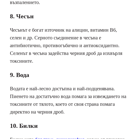
възпалението.
8. Чесън
Чесънът е богат източник на алицин, витамин В6,
селен и др. Серното съединение в чесъна е
антибиотично, противогъбично и антиоксидантно.
Селенът в чесъна задейства черния дроб да изхвърля
токсините.
9. Вода
Водата е най-лесно достъпна и най-подценявана.
Пиенето на достатъчно вода помага за извеждането на
токсините от тялото, което от своя страна помага
директно на черния дроб.
10. Билки