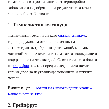
когато става въпрос за защита от чернодробно
заболяване и подобряване на резултатите за тези с
чернодробно заболяване.
1. Тъмнолистни зеленчуци
Тъмнолистни зеленчуци като
спанак
,
сминдух
,
горчица, рукола са отличен източник на
антиоксиданти, фибри, нитрати, калий, манган,
магнезий, така че всички те помагат за поддържане и
подхранване на черния дроб. Освен това те са богати
на
хлорофил
, който според изследванията помага на
черния дроб да неутрализира токсините и тежките
метали.
Вижте още:
11 Богати на антиоксиданти храни –
Какво знаете за тях?
2. Грейпфрут