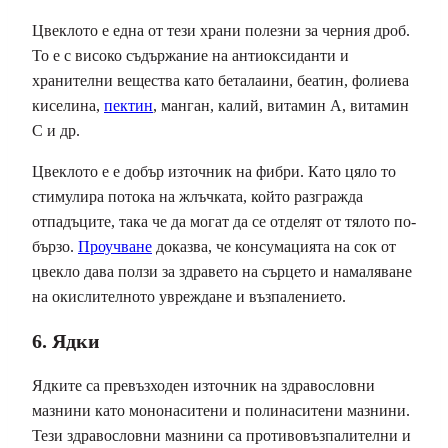
Цвеклото е една от тези храни полезни за черния дроб.
То е с високо съдържание на антиоксиданти и
хранителни вещества като беталаини, беатин, фолиева
киселина,
пектин
, манган, калий, витамин А, витамин
С и др.
Цвеклото е е добър източник на фибри. Като цяло то
стимулира потока на жлъчката, който разгражда
отпадъците, така че да могат да се отделят от тялото по-
бързо.
Проучване
доказва, че консумацията на сок от
цвекло дава ползи за здравето на сърцето и намаляване
на окислителното увреждане и възпалението.
6. Ядки
Ядките са превъзходен източник на здравословни
мазнини като мононаситени и полинаситени мазнини.
Тези здравословни мазнини са противовъзпалителни и