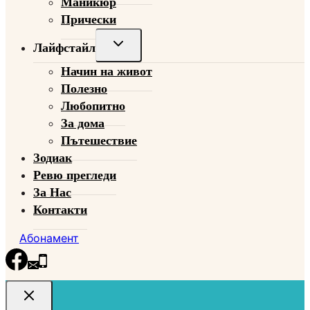
Маникюр
Прически
Toggle
Лайфстайл
child
Начин на живот
menu
Полезно
Любопитно
За дома
Пътешествие
Зодиак
Ревю прегледи
За Нас
Контакти
Абонамент