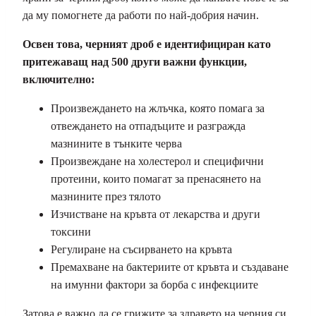
да му помогнете да работи по най-добрия начин.
Освен това, черният дроб е идентифициран като
притежаващ над 500 други важни функции,
включително:
Произвеждането на жлъчка, която помага за
отвеждането на отпадъците и разгражда
мазнините в тънките черва
Произвеждане на холестерол и специфични
протеини, които помагат за пренасянето на
мазнините през тялото
Изчистване на кръвта от лекарства и други
токсини
Регулиране на съсирването на кръвта
Премахване на бактериите от кръвта и създаване
на имунни фактори за борба с инфекциите
Затова е важно да се грижите за здравето на черния си