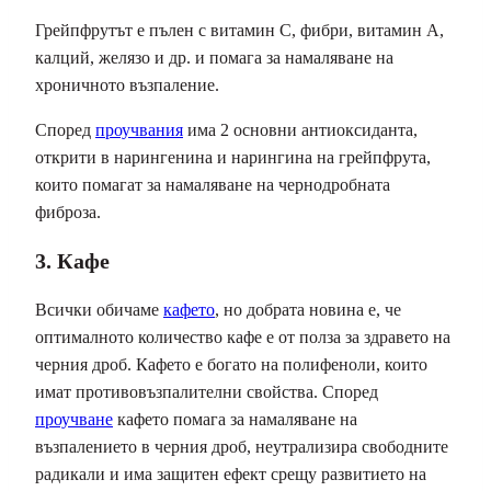
Грейпфрутът е пълен с витамин С, фибри, витамин А,
калций, желязо и др. и помага за намаляване на
хроничното възпаление.
Според
проучвания
има 2 основни антиоксиданта,
открити в нарингенина и нарингина на грейпфрута,
които помагат за намаляване на чернодробната
фиброза.
3. Кафе
Всички обичаме
кафето
, но добрата новина е, че
оптималното количество кафе е от полза за здравето на
черния дроб. Кафето е богато на полифеноли, които
имат противовъзпалителни свойства. Според
проучване
кафето помага за намаляване на
възпалението в черния дроб, неутрализира свободните
радикали и има защитен ефект срещу развитието на