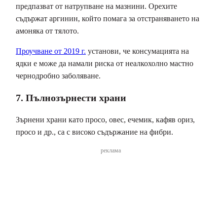
предпазват от натрупване на мазнини. Орехите
съдържат аргинин, който помага за отстраняването на
амоняка от тялото.
Проучване от 2019 г.
установи, че консумацията на
ядки е може да намали риска от неалкохолно мастно
чернодробно заболяване.
7. Пълнозърнести храни
Зърнени храни като просо, овес, ечемик, кафяв ориз,
просо и др., са с високо съдържание на фибри.
реклама