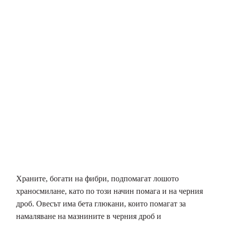
Храните, богати на фибри, подпомагат лошото
храносмилане, като по този начин помага и на черния
дроб. Овесът има бета глюкани, които помагат за
намаляване на мазнините в черния дроб и