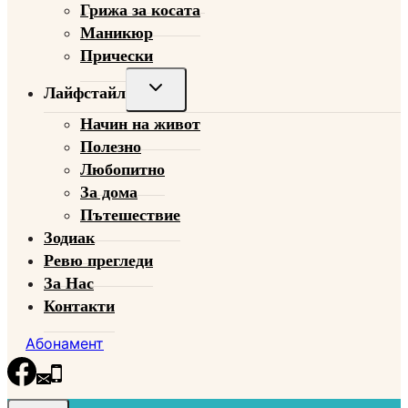
Грижа за косата
Маникюр
Прически
Toggle
Лайфстайл
child
Начин на живот
menu
Полезно
Любопитно
За дома
Пътешествие
Зодиак
Ревю прегледи
За Нас
Контакти
Абонамент