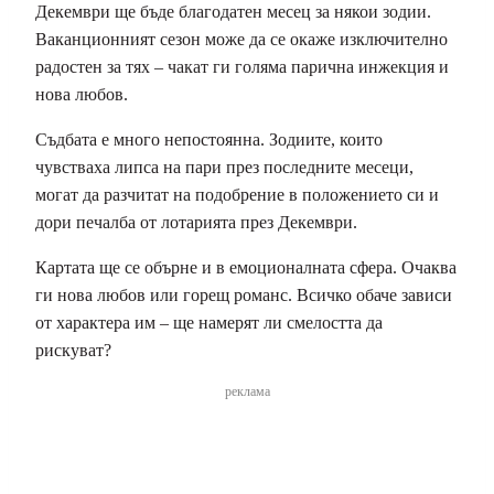
Декември ще бъде благодатен месец за някои зодии.
Ваканционният сезон може да се окаже изключително
радостен за тях – чакат ги голяма парична инжекция и
нова любов.
Съдбата е много непостоянна. Зодиите, които
чувстваха липса на пари през последните месеци,
могат да разчитат на подобрение в положението си и
дори печалба от лотарията през Декември.
Картата ще се обърне и в емоционалната сфера. Очаква
ги нова любов или горещ романс. Всичко обаче зависи
от характера им – ще намерят ли смелостта да
рискуват?
реклама