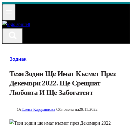
Към
съдържанието
Зодиак
Тези Зодии Ще Имат Късмет През
Декември 2022. Ще Срещнат
Любовта И Ще Забогатеят
От
Елена Караулянова
Обновена на
29.11.2022