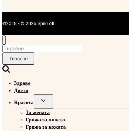
©2018 - © 2026 SpiriTell
Търсене
за:
Здраве
Диети
Toggle
Красота
child
За жената
menu
Грижа за лицето
Грижа за кожата