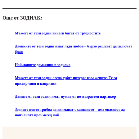
Още от ЗОДИАК:
Мъжете от тези зодии винаги бягат от трудностите
Двойките от тези зодии имат луда любов – бързо решават да сключат
брак
Най-лошите домакини в зодиака
Мъжете от тези зодии лесно губят интерес към жените. Те са
придирчиви и капризни
Дамите от тези зодии имат нужда от по-възрастен партньор
Зодиите които трябва да внимават с хапването – има опасност да
напълнеят през месец май