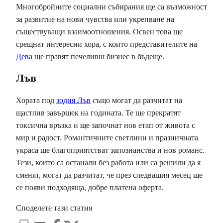
Многобройните социални събирания ще са възможност
за развитие на нови чувства или укрепване на
съществуващи взаимоотношения. Освен това ще
срещнат интересни хора, с които представителите на
Дева
ще правят печеливш бизнес в бъдеще.
Лъв
Хората под
зодия Лъв
също могат да разчитат на
щастлив завършек на годината. Те ще прекратят
токсична връзка и ще започнат нов етап от живота с
мир и радост. Романтичните светлини и празничната
украса ще благоприятстват запознанства и нов романс.
Тези, които са останали без работа или са решили да я
сменят, могат да разчитат, че през следващия месец ще
се появи подходяща, добре платена оферта.
Споделете тази статия