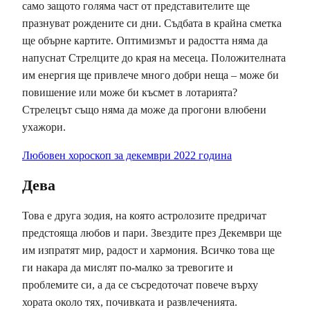
само защото голяма част от представителите ще
празнуват рождените си дни. Съдбата в крайна сметка
ще обърне картите. Оптимизмът и радостта няма да
напуснат Стрелците до края на месеца. Положителната
им енергия ще привлече много добри неща – може би
повишение или може би късмет в лотарията?
Стрелецът също няма да може да прогони влюбени
ухажори.
Любовен хороскоп за декември 2022 година
Дева
Това е друга зодия, на която астролозите предричат ​​
предстояща любов и пари. Звездите през Декември ще
им изпратят мир, радост и хармония. Всичко това ще
ги накара да мислят по-малко за тревогите и
проблемите си, а да се съсредоточат повече върху
хората около тях, почивката и развлеченията.