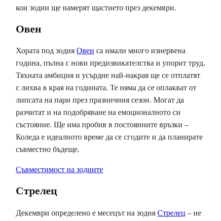
кои зодии ще намерят щастието през декември.
Овен
Хората под зодия
Овен
са имали много изнервена
година, пълна с нови предизвикателства и упорит труд.
Тяхната амбиция и усърдие най-накрая ще се отплатят
с лихва в края на годината. Те няма да се оплакват от
липсата на пари през празничния сезон. Могат да
разчитат и на подобряване на емоционалното си
състояние. Ще има пробив в постоянните връзки –
Коледа е идеалното време да се сгодите и да планирате
съвместно бъдеще.
Съвместимост на зодиите
Стрелец
Декември определено е месецът на зодия
Стрелец
– не