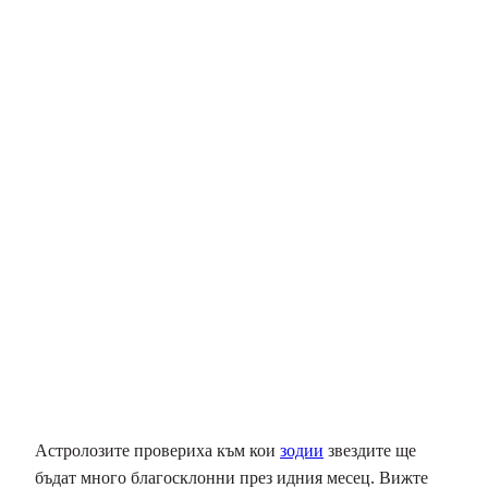
Астролозите провериха към кои
зодии
звездите ще
бъдат много благосклонни през идния месец. Вижте