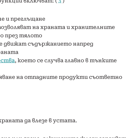
функции
включват: (
3
)
не и преглъщане
позволяват на храната и хранителните
но през тялото
те движат съдържанието напред
раната
ества
, което се случва главно в тънките
няване на отпадните продукти съответно
раната да влезе в устата.