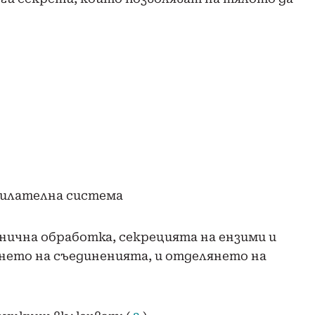
нична обработка, секрецията на ензими и
ането на съединенията, и отделянето на