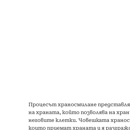
Процесът храносмилане представля
на храната, който позволява на хра
неговите клетки. Човешката хранос
които приемат храната и я разграж