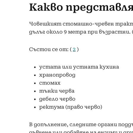
Какво представл
Човешкият стомашно-чревен тракт
дълъг около
9 метра
при възрастни. 
Състои
се от
: (
2
)
устата или устната кухина
хранопровод
стомах
тънки черва
дебело черво
ректума (право черво)
В допълнение, следните органи под
дъвчене или добавяне на ензими и др