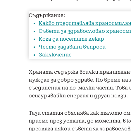
Съдържание:
Какво представлява храносмила
Съвети за здравословно храносм
Кога да посетите лекар
Често задавани въпроси
Заключение
Храната съдържа всички хранителни
нуждае за добро здраве. По време н
съединения на по-малки части. Това 
осигурявайки енергия и други ползи.
Тази статия обяснява как тялото см
приеме през устата, до момента, в 
предлага някои съвети за здравосло