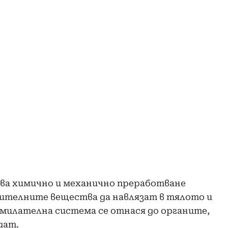
ва химично и механично преработване
нителните вещества да навлязат в тялото и
милателна система се отнася до органите,
дат.