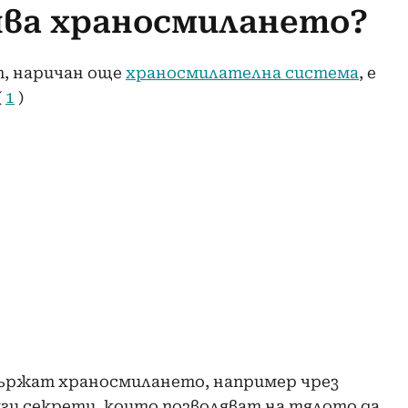
ява храносмилането?
, наричан още
храносмилателна система
, е
(
1
)
държат храносмилането, например чрез
уги секрети, които позволяват на тялото да