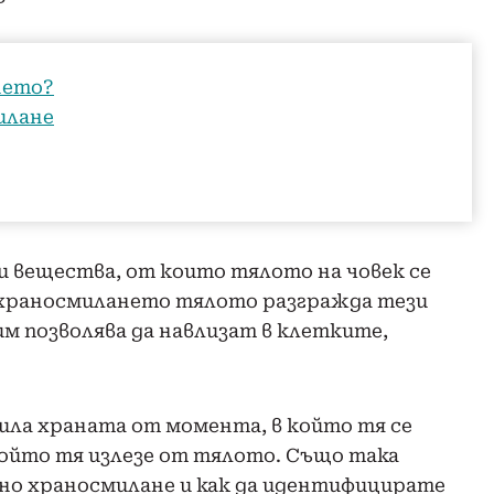
нето?
илане
 вещества, от които тялото на човек се
а храносмилането тялото разгражда тези
им позволява да навлизат в клетките,
ила храната от момента, в който тя се
който тя излезе от тялото. Също така
вно храносмилане и как да идентифицирате