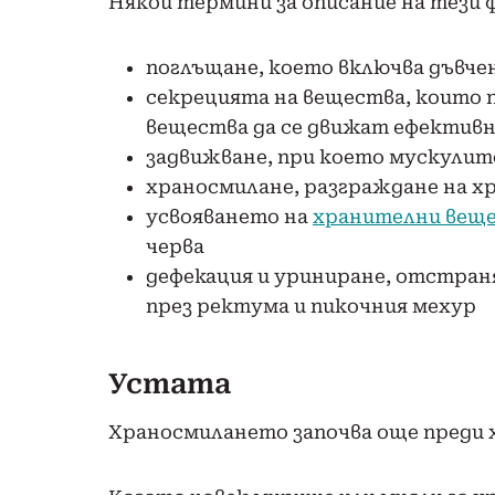
Някои термини за описание на
тези 
поглъщане, което включва дъвче
секрецията на вещества, които 
вещества да се движат ефектив
задвижване, при което мускули
храносмилане, разграждане на х
усвояването на
хранителни вещ
черва
дефекация и уриниране, отстра
през ректума и пикочния мехур
Устата
Храносмилането започва още преди х