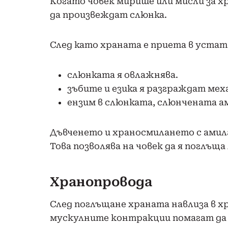
Когато човек мирише или мисли за х
да произвеждат слюнка.
След като храната е приета в устат
слюнката я овлажнява.
зъбите и езика я разграждат мех
ензим в слюнката, слюнчената ам
Дъвченето и храносмилането с амила
Това позволява на човек да я поглъща
Хранопровода
След поглъщане храната навлиза в х
мускулните контракции помагат да 