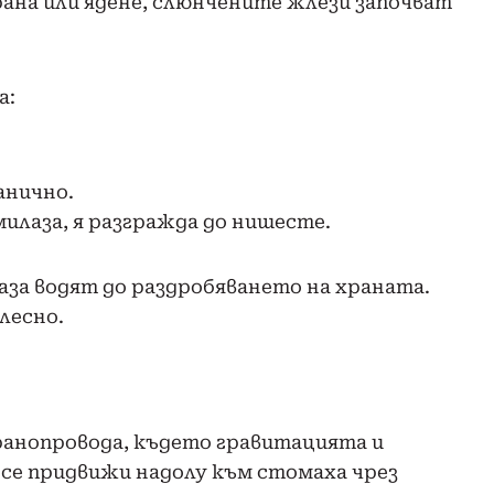
рана или ядене, слюнчените жлези започват
а:
анично.
илаза, я разгражда до нишесте.
за водят до раздробяването на храната.
 лесно.
ранопровода, където гравитацията и
се придвижи надолу към стомаха чрез