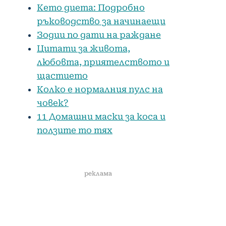
Кето диета: Подробно
ръководство за начинаещи
Зодии по дати на раждане
Цитати за живота,
любовта, приятелството и
щастието
Колко е нормалния пулс на
човек?
11 Домашни маски за коса и
ползите то тях
реклама