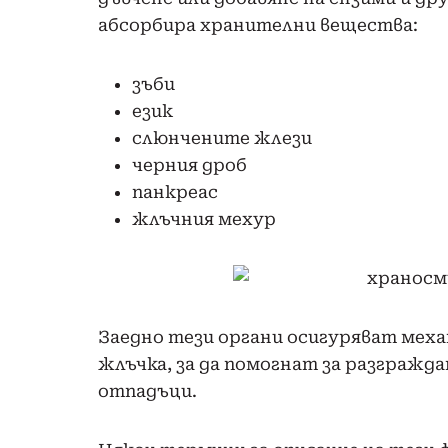
абсорбира хранителни вещества:
зъби
език
слюнчените жлези
черния
дроб
панкреас
жлъчния
мехур
Заедно тези органи осигуряват меха
жлъчка, за да помогнат за разгражд
отпадъци.