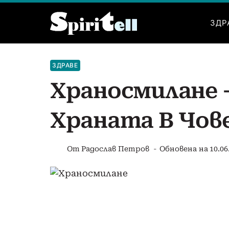
Към
съдържанието
ЗДР
ЗДРАВЕ
Храносмилане 
Храната В Чов
От
Радослав Петров
Обновена на
10.06