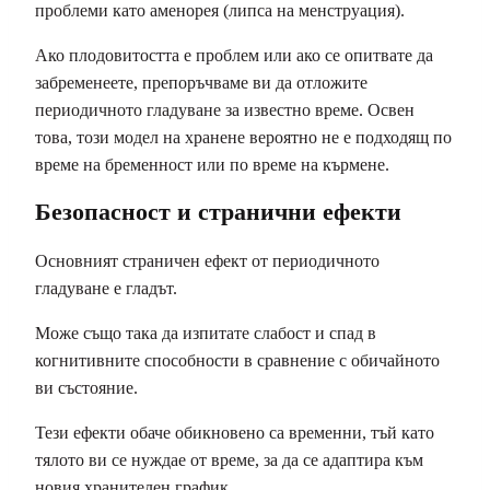
проблеми като аменорея (липса на менструация).
Ако плодовитостта е проблем или ако се опитвате да
забременеете, препоръчваме ви да отложите
периодичното гладуване за известно време. Освен
това, този модел на хранене вероятно не е подходящ по
време на бременност или по време на кърмене.
Безопасност и странични ефекти
Основният страничен ефект от периодичното
гладуване е гладът.
Може също така да изпитате слабост и спад в
когнитивните способности в сравнение с обичайното
ви състояние.
Тези ефекти обаче обикновено са временни, тъй като
тялото ви се нуждае от време, за да се адаптира към
новия хранителен график.