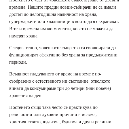
времена. Нашите предци ловци-събирачи не са имали
достъп до целогодишна наличност на храна,
супермаркети или хладилници в които да я съхраняват.
В тези времена имало моменти, когато не можели да
намерят храна.
Следователно, човешките същества са еволюирали да
функционират ефективно без храна за продължителни
периоди.
Всъщност гладуването от време на време е по-
съобразено с естественото ни състояние, отколкото
винаги да консумираме три до четири (или повече)
хранения на ден.
Постенето също така често се практикува по
религиозни или духовни причини в исляма,
християнството, юдаизма, будизма и други религии.