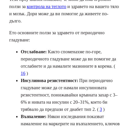
ползи за
контрола на теглото
и здравето на вашето тяло
и мозък. Дори може да ви помогне да живеете по-
дълго.
Ето основните ползи за здравето от периодично
гладуване:
Отслабване:
Както споменахме по-горе,
периодичното гладуване може да ви помогне да
отслабнете и да намалите мазнините в корема. (
16
)
Инсулинова резистентност:
При периодично
гладуване може да се намали инсулиновата
резистентност, понижавайки кръвната захар с 3–
6% и нивата на инсулин с 20–31%, което би
трябвало да предпази от диабет тип 2. (
3
)
Възпаление:
Някои изследвания показват
намаление на маркерите на възпалението, ключов