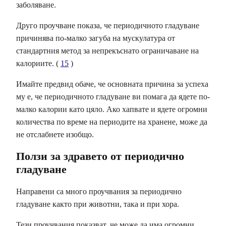
заболяване.
Друго проучване показа, че периодичното гладуване
причинява по-малко загуба на мускулатура от
стандартния метод за непрекъснато ограничаване на
калориите. (
15
)
Имайте предвид обаче, че основната причина за успеха
му е, че периодичното гладуване ви помага да ядете по-
малко калории като цяло. Ако хапвате и ядете огромни
количества по време на периодите на хранене, може да
не отслабнете изобщо.
Ползи за здравето от периодично
гладуване
Направени са много проучвания за периодично
гладуване както при животни, така и при хора.
Тези проучвания показват, че може да има огромни