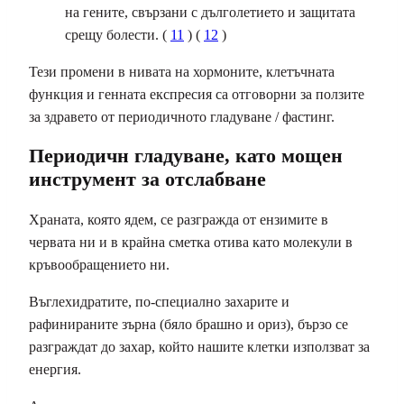
на гените, свързани с дълголетието и защитата
срещу болести. (
11
) (
12
)
Тези промени в нивата на хормоните, клетъчната
функция и генната експресия са отговорни за ползите
за здравето от периодичното гладуване / фастинг.
Периодичн гладуване, като мощен
инструмент за отслабване
Храната, която ядем, се разгражда от ензимите в
червата ни и в крайна сметка отива като молекули в
кръвообращението ни.
Въглехидратите, по-специално захарите и
рафинираните зърна (бяло брашно и ориз), бързо се
разграждат до захар, който нашите клетки използват за
енергия.