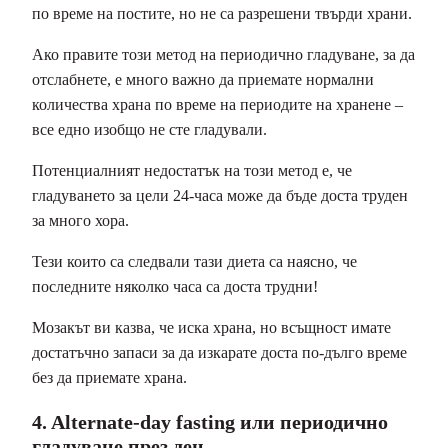
по време на постите, но не са разрешени твърди храни.
Ако правите този метод на периодично гладуване, за да
отслабнете, е много важно да приемате нормални
количества храна по време на периодите на хранене –
все едно изобщо не сте гладували.
Потенциалният недостатък на този метод е, че
гладуването за цели 24-часа може да бъде доста труден
за много хора.
Тези които са следвали тази диета са наясно, че
последните няколко часа са доста трудни!
Мозакът ви казва, че иска храна, но всъщност имате
достатъчно запаси за да изкарате доста по-дълго време
без да приемате храна.
4. Alternate-day fasting или периодично
гладуване през ден