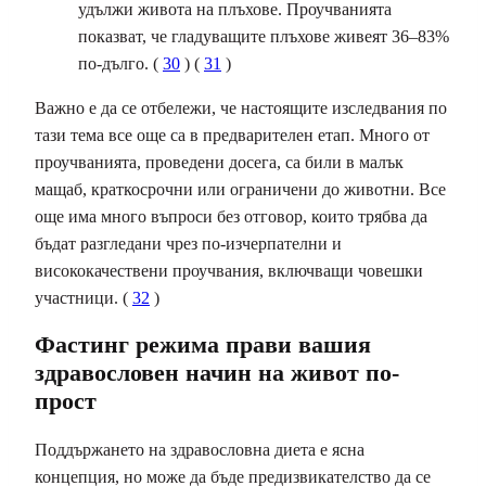
удължи живота на плъхове. Проучванията
показват, че гладуващите плъхове живеят 36–83%
по-дълго. (
30
) (
31
)
Важно е да се отбележи, че настоящите изследвания по
тази тема все още са в предварителен етап. Много от
проучванията, проведени досега, са били в малък
мащаб, краткосрочни или ограничени до животни. Все
още има много въпроси без отговор, които трябва да
бъдат разгледани чрез по-изчерпателни и
висококачествени проучвания, включващи човешки
участници. (
32
)
Фастинг режима прави вашия
здравословен начин на живот по-
прост
Поддържането на здравословна диета е ясна
концепция, но може да бъде предизвикателство да се