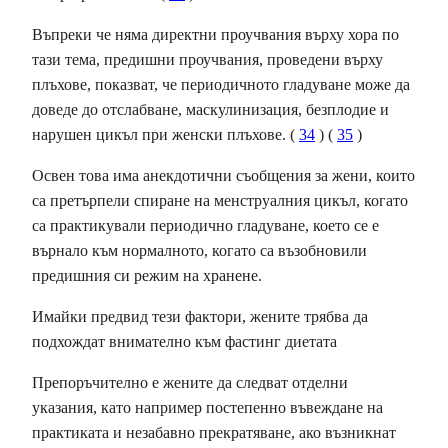
Въпреки че няма директни проучвания върху хора по
тази тема, предишни проучвания, проведени върху
плъхове, показват, че периодичното гладуване може да
доведе до отслабване, маскулинизация, безплодие и
нарушен цикъл при женски плъхове. (
34
) (
35
)
Освен това има анекдотични съобщения за жени, които
са претърпели спиране на менструалния цикъл, когато
са практикували периодично гладуване, което се е
върнало към нормалното, когато са възобновили
предишния си режим на хранене.
Имайки предвид тези фактори, жените трябва да
подхождат внимателно към фастинг диетата
Препоръчително е жените да следват отделни
указания, като например постепенно въвеждане на
практиката и незабавно прекратяване, ако възникнат