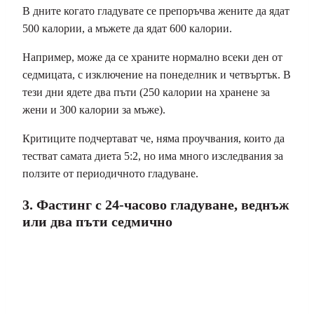
В дните когато гладувате се препоръчва жените да ядат
500 калории, а мъжете да ядат 600 калории.
Например, може да се храните нормално всеки ден от
седмицата, с изключение на понеделник и четвъртък. В
тези дни ядете два пъти (250 калории на хранене за
жени и 300 калории за мъже).
Критиците подчертават че, няма проучвания, които да
тестват самата диета 5:2, но има много изследвания за
ползите от периодичното гладуване.
3. Фастинг с 24-часово гладуване, веднъж
или два пъти седмично