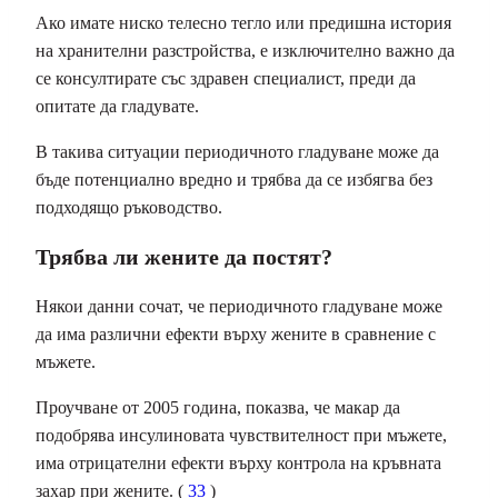
Ако имате ниско телесно тегло или предишна история
на хранителни разстройства, е изключително важно да
се консултирате със здравен специалист, преди да
опитате да гладувате.
В такива ситуации периодичното гладуване може да
бъде потенциално вредно и трябва да се избягва без
подходящо ръководство.
Трябва ли жените да постят?
Някои данни сочат, че периодичното гладуване може
да има различни ефекти върху жените в сравнение с
мъжете.
Проучване от 2005 година, показва, че макар да
подобрява инсулиновата чувствителност при мъжете,
има отрицателни ефекти върху контрола на кръвната
захар при жените. (
33
)