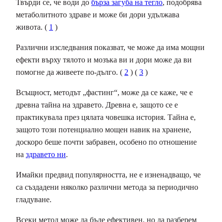
Твърди се, че води до
бърза загуба на тегло
, подобрява
метаболитното здраве и може би дори удължава
живота. (
1
)
Различни изследвания показват, че може да има мощни
ефекти върху тялото и мозъка ви и дори може да ви
помогне да живеете по-дълго. (
2
) (
3
)
Всъщност, методът „фастинг“, може да се каже, че е
древна тайна на здравето. Древна е, защото се е
практикувала през цялата човешка история. Тайна е,
защото този потенциално мощен навик на хранене,
доскоро беше почти забравен, особено по отношение
на
здравето ни
.
Имайки предвид популярността, не е изненадващо, че
са създадени няколко различни метода за периодично
гладуване.
Всеки метод може да бъде ефективен, но да разберем