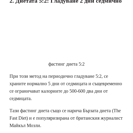
2. Диетата 5:2: Гладуване 2 дни седмично
фастинг диета 5:2
При този метод на периодично гладуване 5:2, се
храните нормално 5 дни от седмицата и същевременно
се ограничават калориите до 500-600 два дни от
седмицата.
Тази фастинг диета също се нарича Бързата диета (The
Fast Diet) и е популяризирана от британския журналист
Майкъл Мозли.