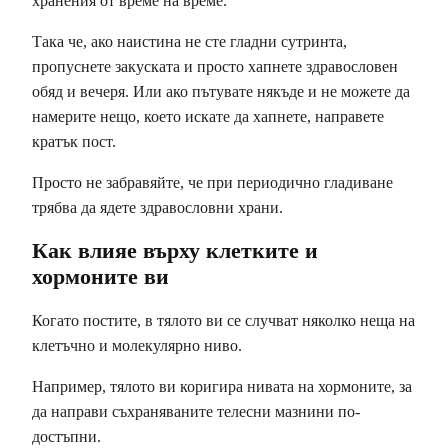
хранения от време на време.
Така че, ако наистина не сте гладни сутринта,
пропуснете закуската и просто хапнете здравословен
обяд и вечеря. Или ако пътувате някъде и не можете да
намерите нещо, което искате да хапнете, направете
кратък пост.
Просто не забравяйте, че при периодично гладиване
трябва да ядете здравословни храни.
Как влияе върху клетките и
хормоните ви
Когато постите, в тялото ви се случват няколко неща на
клетъчно и молекулярно ниво.
Например, тялото ви коригира нивата на хормоните, за
да направи съхраняваните телесни мазнини по-
достъпни.