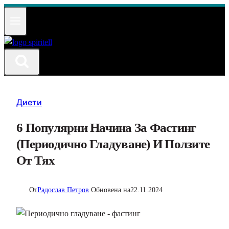
Към
съдържанието
Диети
6 Популярни Начина За Фастинг
(периодично Гладуване) И Ползите
От Тях
От
Радослав Петров
Обновена на
22.11.2024