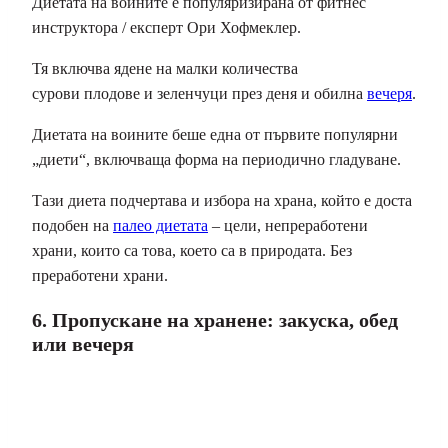
Диетата на воините е популяризирана от фитнес
инструктора / експерт Ори Хофмеклер.
Тя включва ядене на малки количества
сурови плодове и зеленчуци през деня и обилна
вечеря
.
Диетата на воините беше една от първите популярни
„диети“, включваща форма на периодично гладуване.
Тази диета подчертава и избора на храна, който е доста
подобен на
палео диетата
– цели, непреработени
храни, които са това, което са в природата. Без
преработени храни.
6. Пропускане на хранене: закуска, обед
или вечеря