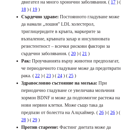
двигател на много хронични заболявания. (
17
) (
18
) (
19
)
Сърдечно здраве:
Постоянното гладуване може
да намали „лошия” LDL холестерол,
триглицеридите в кръвта, маркерите за
възпаление, кръвната захар и инсулиновата
резистентност – всички рискови фактори за
сърдечни заболявания. (
20
) (
21
)
Рак:
Проучванията върху животни предполагат,
че периодичното гладуване може да предотврати
рака. (
22
) (
23
) (
24
) (
25
)
Здравословно състояние на мозъка:
При
периодично гладуване се увеличава мозъчния
хормон BDNF и може да подпомогне растежа на
нови нервни клетки. Може също така да
предпази от болестта на Алцхаймер. (
26
) (
26
) (
28
) (
29
)
Против стареене:
Фастинг диетата може да