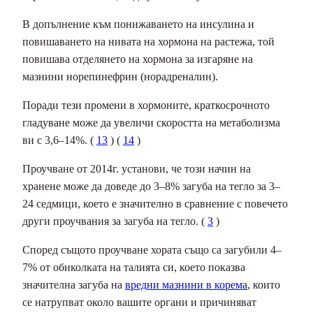
В допълнение към понижаването на инсулина и
повишаването на нивата на хормона на растежа, той
повишава отделянето на хормона за изгаряне на
мазнини норепинефрин (норадреналин).
Поради тези промени в хормоните, краткосрочното
гладуване може да увеличи скоростта на метаболизма
ви с 3,6–14%. (
13
) (
14
)
Проучване от 2014г. установи, че този начин на
хранене може да доведе до 3–8% загуба на тегло за 3–
24 седмици, което е значително в сравнение с повечето
други проучвания за загуба на тегло. (
3
)
Според същото проучване хората също са загубили 4–
7% от обиколката на талията си, което показва
значителна загуба на
вредни мазнини в корема
, които
се натрупват около вашите органи и причиняват