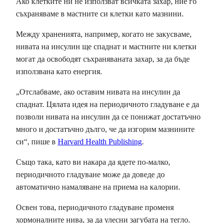
Ако клетките ни не използват всичката захар, ние го
съхраняваме в мастните си клетки като мазнини.
Между храненията, например, когато не закусваме,
нивата на инсулин ще спаднат и мастните ни клетки
могат да освободят съхраняваната захар, за да бъде
използвана като енергия.
„Отслабваме, ако оставим нивата на инсулин да
спаднат. Цялата идея на периодичното гладуване е да
позволи нивата на инсулин да се понижат достатъчно
много и достатъчно дълго, че да изгорим мазнините
си“, пише в
Harvard Health Publishing
.
Също така, като ви накара да ядете по-малко,
периодичното гладуване може да доведе до
автоматично намаляване на приема на калории.
Освен това, периодичното гладуване променя
хормоналните нива, за да улесни загубата на тегло.