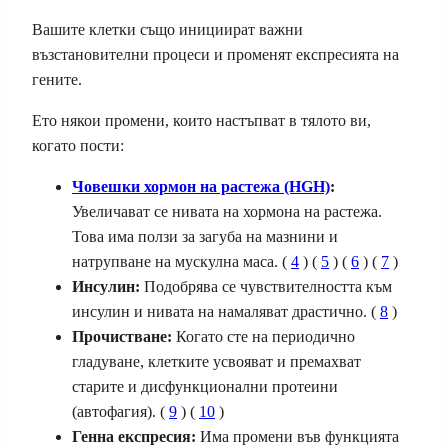
Вашите клетки също инициират важни
възстановителни процеси и променят експресията на
гените.
Ето някои промени, които настъпват в тялото ви,
когато пости:
Човешки хормон на растежа (HGH)
:
Увеличават се нивата на хормона на растежа.
Това има ползи за загуба на мазнини и
натрупване на мускулна маса. (
4
) (
5
) (
6
) (
7
)
Инсулин:
Подобрява се чувствителността към
инсулин и нивата на намаляват драстично. (
8
)
Прочистване:
Когато сте на периодично
гладуване, клетките усвояват и премахват
старите и дисфункционални протеини
(автофагия). (
9
) (
10
)
Генна експресия:
Има промени във функцията