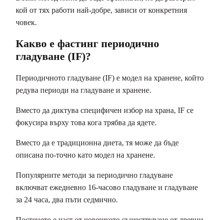
кой от тях работи най-добре, зависи от конкретния
човек.
Какво е фастинг периодично
гладуване (IF)?
Периодичното гладуване (IF) е модел на хранене, който
редува периоди на гладуване и хранене.
Вместо да диктува специфичен избор на храна, IF се
фокусира върху това кога трябва да ядете.
Вместо да е традиционна диета, тя може да бъде
описана по-точно като модел на хранене.
Популярните методи за периодично гладуване
включват ежедневно 16-часово гладуване и гладуване
за 24 часа, два пъти седмично.
Постенето е част от човешкото съществуване от древни