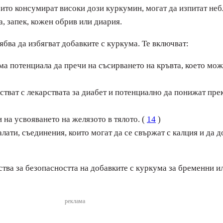
които консумират високи дози куркумин, могат да изпитат неб
, запек, кожен обрив или диария.
бва да избягват добавките с куркума. Те включват:
а потенциала да пречи на съсирването на кръвта, което мож
тват с лекарствата за диабет и потенциално да понижат пре
на усвояването на желязото в тялото. (
14
)
лати, съединения, които могат да се свържат с калция и да 
ства за безопасността на добавките с куркума за бременни и
реклама