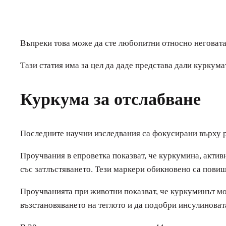
Въпреки това може да сте любопитни относно неговата
Тази статия има за цел да даде представа дали куркума
Куркума за отслабване
Последните научни изследвания са фокусирани върху ра
Проучвания в епроветка показват, че куркумина, акти
със затлъстяването. Тези маркери обикновено са пови
Проучванията при животни показват, че куркуминът мож
възстановяването на теглото и да подобри инсулиноват