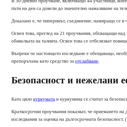
В 30-дневно проучване, включващо 44 участници, които 
пъти на ден са довели до значително намаляване на тел
Доказано е, че пиперинът, съединение, намиращо се в 
Освен това, преглед на 21 проучвания, обхващащи над
обиколката на талията. Освен това се отбелязват пови
Въпреки че настоящото изследване е обещаващо, необ
препоръчана като средство за
отслабване
.
Безопасност и нежелани 
Като цяло
куркумата
и куркумина се считат за безопас
Краткосрочни проучвания показват, че приемането на 
изследвания за оценка на дългосрочната безопасност. 