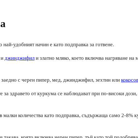
ма
 най-удобният начин е като подправка за готвене.
 и
джинджифил
и златно мляко, което включва нагряване на
я заедно с черен пипер, мед, джинджифил, зехтин или
кокосо
е за здравето от куркума се наблюдават при по-високи дози, к
 в малки количества като подправка, съдържаща само 2-8% к
е такава, която включва черен пипер, тъй като той подобряв