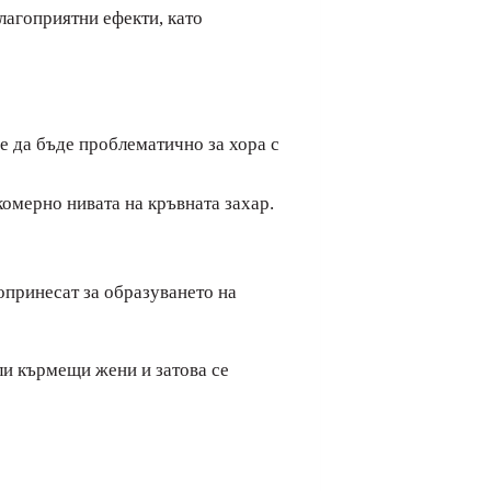
лагоприятни ефекти, като
е да бъде проблематично за хора с
комерно нивата на кръвната захар.
допринесат за образуването на
ли кърмещи жени и затова се