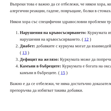
Въпреки това е важно да се отбележи, че някои хора, 
алергични реакции, гадене, повръщане, болки в стомаха
Някои хора със специфични здравословни проблеми тря
Нарушения на кръвосъсирването:
Куркумата им
нарушения на кръвосъсирването. (
12
)
Диабет:
добавките с куркума могат да взаимодейс
(
13
)
Дефицит на желязо:
Куркумата може да попречи 
Камъни в бъбреците:
Куркумата е богата на окса
камъни в бъбреците. (
15
)
Важно е да се отбележи, че няма достатъчно доказател
препоръчва да избягват такива добавки.