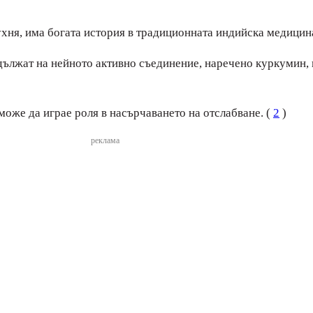
ухня, има богата история в традиционната индийска медицин
е дължат на нейното активно съединение, наречено куркумин
може да играе роля в насърчаването на отслабване. (
2
)
реклама