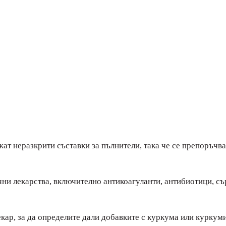
ат неразкрити съставки за пълнители, така че се препоръчва 
ни лекарства, включително антикоагуланти, антибиотици, съ
екар, за да определите дали добавките с куркума или курку