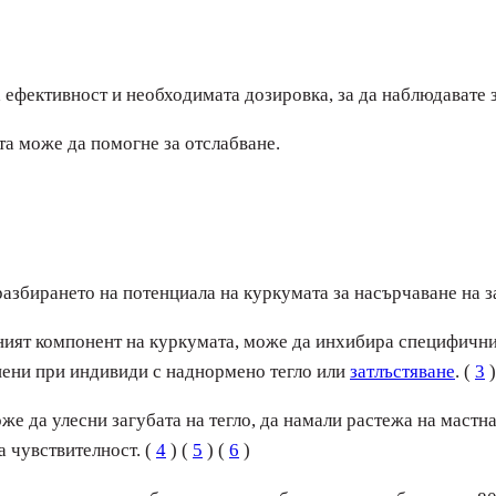
 ефективност и необходимата дозировка, за да наблюдавате 
та може да помогне за отслабване.
збирането на потенциала на куркумата за насърчаване на за
вният компонент на куркумата, може да инхибира специфичн
шени при индивиди с наднормено тегло или
затлъстяване
. (
3
)
е да улесни загубата на тегло, да намали растежа на мастна
а чувствителност. (
4
) (
5
) (
6
)