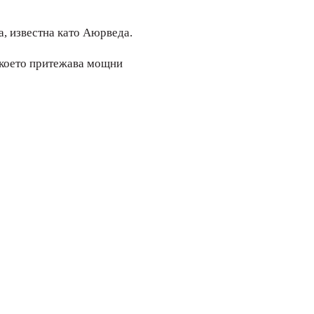
а, известна като Аюрведа.
, което притежава мощни