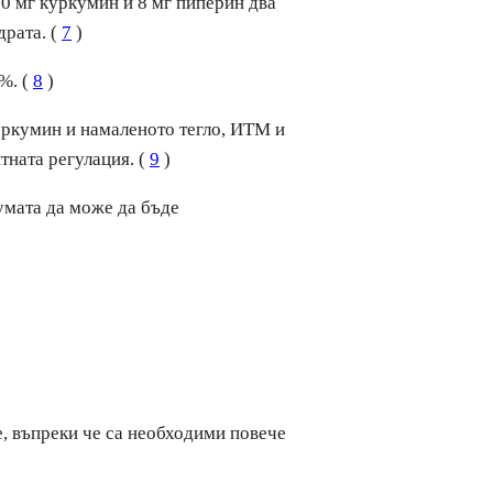
00 мг куркумин и 8 мг пиперин два
драта. (
7
)
%. (
8
)
уркумин и намаленото тегло, ИТМ и
тната регулация. (
9
)
умата да може да бъде
е, въпреки че са необходими повече