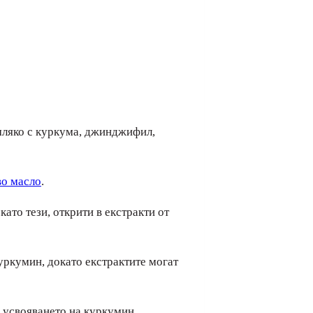
 мляко с куркума, джинджифил,
во масло
.
ато тези, открити в екстракти от
уркумин, докато екстрактите могат
а усвояването на куркумин.