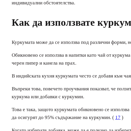
индивидуални обстоятелства.
Как да използвате курку
Куркумата може да се използва под различни форми, но
Обикновено се използва в напитки като чай от куркума
черен пипер и канела на прах.
В индийската кухня куркумата често се добавя към ча
Въпреки това, повечето проучвания показват, че ползит
куркума или добавки с куркумин.
Това е така, защото куркумата обикновено се използва
да осигурят до 95% съдържание на куркумин. (
17
)
Когато избирате добавка, може да е полезно да изберет