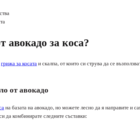
ства
ата
т авокадо за коса?
а
грижа за косата
и скалпа, от които си струва да се възползв
сло от авокадо
са
на базата на авокадо, но можете лесно да я направите и с
 си да комбинирате следните съставки: