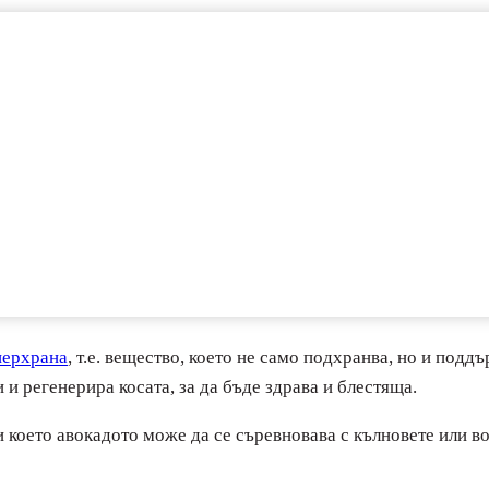
перхрана
, т.е. вещество, което не само подхранва, но и подд
 и регенерира косата, за да бъде здрава и блестяща.
 което авокадото може да се съревновава с кълновете или в