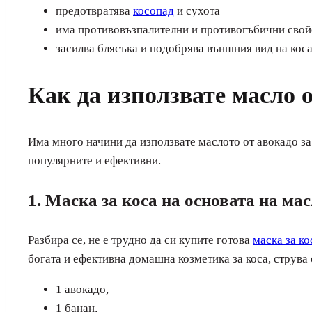
предотвратява
косопад
и сухота
има противовъзпалителни и противогъбични свой
засилва блясъка и подобрява външния вид на кос
Как да използвате масло о
Има много начини да използвате маслото от авокадо з
популярните и ефективни.
1. Маска за коса на основата на ма
Разбира се, не е трудно да си купите готова
маска за ко
богата и ефективна домашна козметика за коса, струва
1 авокадо,
1 банан,