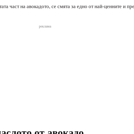
ата част на авокадото, се смята за едно от най-ценните и п
реклама
аслото от авокадо