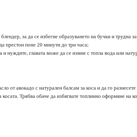
 блендер, за да се избегне образуването на бучки и трудна за
да престои поне 20 минути до три часа;
а и нуждите, главата може да се измие с топла вода или нат
ло от авокадо с натурален балсам за коса и да го разнесет
а косата. Трябва обаче да избягвате топлинно оформяне на к