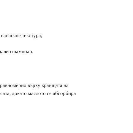
 нанасяне текстура;
урален шампоан.
е равномерно върху краищата на
осата, докато маслото се абсорбира