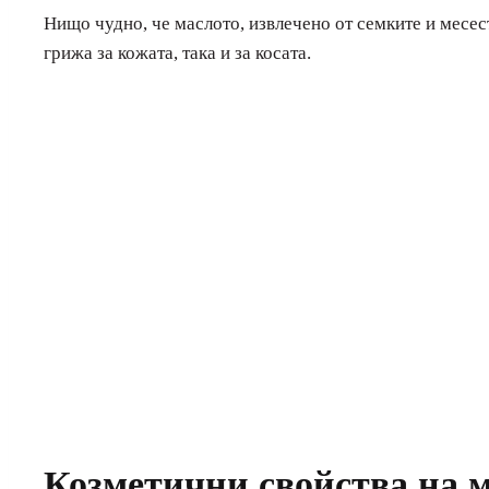
Нищо чудно, че маслото, извлечено от семките и месест
грижа за кожата, така и за косата.
Козметични свойства на м