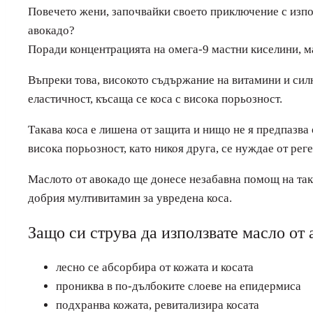
Повечето жени, започвайки своето приключение с използ
авокадо?
Поради концентрацията на омега-9 мастни киселини, ма
Въпреки това, високото съдържание на витамини и силн
еластичност, късаща се коса с висока порьозност.
Такава коса е лишена от защита и нищо не я предпазва
висока порьозност, като никоя друга, се нуждае от ре
Маслото от авокадо ще донесе незабавна помощ на таки
добрия мултивитамин за увредена коса.
Защо си струва да използвате масло от 
лесно се абсорбира от кожата и косата
прониква в по-дълбоките слоеве на епидермиса
подхранва кожата, ревитализира косата