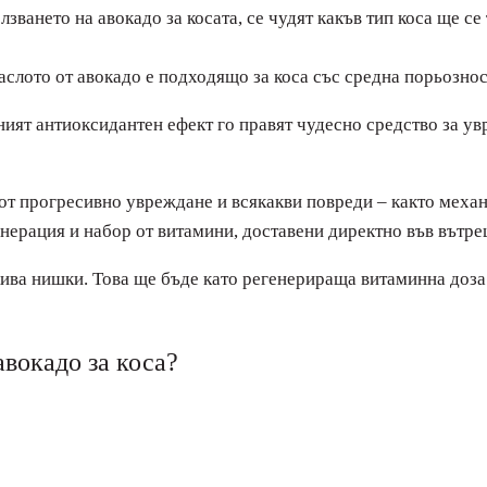
ването на авокадо за косата, се чудят какъв тип коса ще се
слото от авокадо е подходящо за коса със средна порьознос
ият антиоксидантен ефект го правят чудесно средство за ув
 от прогресивно увреждане и всякакви повреди – както механ
генерация и набор от витамини, доставени директно във вътре
ва нишки. Това ще бъде като регенерираща витаминна доза з
авокадо за коса?