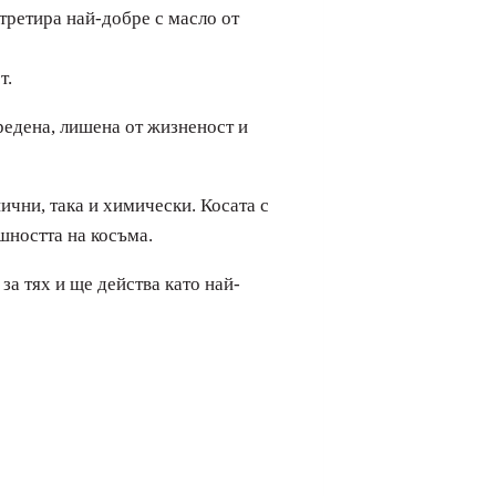
 третира най-добре с масло от
т.
редена, лишена от жизненост и
ични, така и химически. Косата с
шността на косъма.
а тях и ще действа като най-