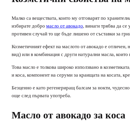
Малко са веществата, които му отговарят по хранителн
избирате добро
масло от авокадо
, винаги трябва да се
противен случай то ще бъде лишено от съставки за гри
Козметичният ефект на маслото от авокадо е отличен, 
вид) или в комбинация с други натурални масла, които 
Това масло е толкова широко използвано в козметиката,
и коса, компонент на серуми за краищата на косата, к
Безценно е като регенериращ балсам за нокти, чудесно 
още след първата употреба.
Масло от авокадо за коса