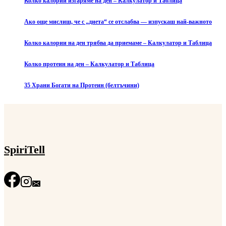
Колко калории изгаряме на ден – Калкулатор и Таблица
Ако още мислиш, че с „диета“ се отслабва — изпускаш най-важното
Колко калории на ден трябва да приемаме – Калкулатор и Таблица
Колко протеин на ден – Калкулатор и Таблица
35 Храни Богати на Протеин (белтъчини)
SpiriTell