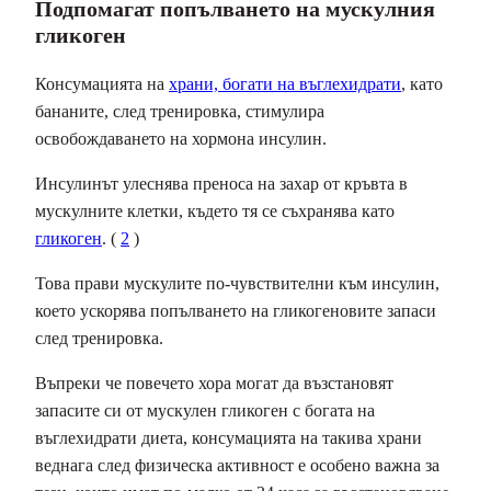
Подпомагат попълването на мускулния
гликоген
Консумацията на
храни, богати на въглехидрати
, като
бананите, след тренировка, стимулира
освобождаването на хормона инсулин.
Инсулинът улеснява преноса на захар от кръвта в
мускулните клетки, където тя се съхранява като
гликоген
. (
2
)
Това прави мускулите по-чувствителни към инсулин,
което ускорява попълването на гликогеновите запаси
след тренировка.
Въпреки че повечето хора могат да възстановят
запасите си от мускулен гликоген с богата на
въглехидрати диета, консумацията на такива храни
веднага след физическа активност е особено важна за