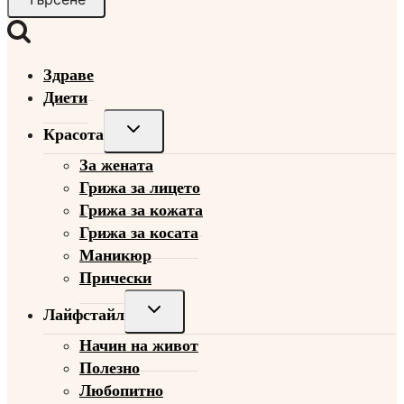
Здраве
Диети
Toggle
Красота
child
За жената
menu
Грижа за лицето
Грижа за кожата
Грижа за косата
Маникюр
Прически
Toggle
Лайфстайл
child
Начин на живот
menu
Полезно
Любопитно