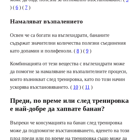
) (
6
) (
7
)
Намаляват възпалението
Освен че са богати на въглехидрати, бананите
съдържат значителни количества полезни съединения
като допамин и полифеноли. (
8
) (
9
)
Комбинацията от тези вещества с въглехидрати може
да помогне за намаляване на възпалителните процеси,
които възникват след тренировка, като по този начин
ускорява възстановяването. (
10
) (
11
)
Преди, по време или след тренировка
е най-добре да хапвате банан?
Въпреки че консумацията на банан след тренировка
може да подпомогне възстановяването, яденето на този
плод преди или по време на тренировка също може да