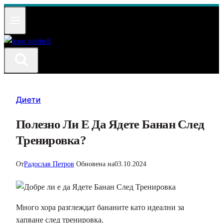
Към
съдържанието
Диети
Полезно Ли Е Да Ядете Банан След
Тренировка?
От
Радослав Петров
Обновена на
03.10.2024
Много хора разглеждат бананите като идеални за
хапване след тренировка.