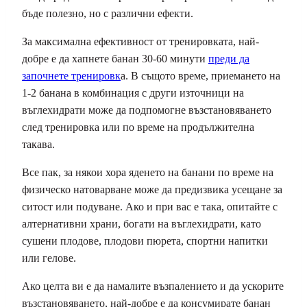
бъде полезно, но с различни ефекти.
За максимална ефективност от тренировката, най-
добре е да хапнете банан 30-60 минути
преди да
започнете тренировк
а. В същото време, приемането на
1-2 банана в комбинация с други източници на
въглехидрати може да подпомогне възстановяването
след тренировка или по време на продължителна
такава.
Все пак, за някои хора яденето на банани по време на
физическо натоварване може да предизвика усещане за
ситост или подуване. Ако и при вас е така, опитайте с
алтернативни храни, богати на въглехидрати, като
сушени плодове, плодови пюрета, спортни напитки
или гелове.
Ако целта ви е да намалите възпалението и да ускорите
възстановяването, най-добре е да консумирате банан