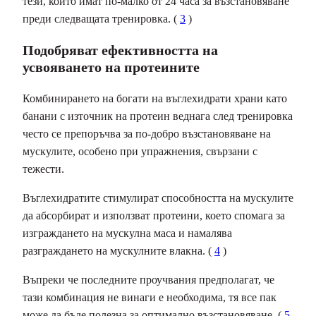
тези, които имат по-малко от 24 часа за възстановяване
преди следващата тренировка. (
3
)
Подобряват ефективността на
усвояването на протеините
Комбинирането на богати на въглехидрати храни като
банани с източник на протеин веднага след тренировка
често се препоръчва за по-добро възстановяване на
мускулите, особено при упражнения, свързани с
тежести.
Въглехидратите стимулират способността на мускулите
да абсорбират и използват протеини, което спомага за
изграждането на мускулна маса и намалява
разграждането на мускулните влакна. (
4
)
Въпреки че последните проучвания предполагат, че
тази комбинация не винаги е необходима, тя все пак
може да бъде полезна за оптимално възстановяване. (
5