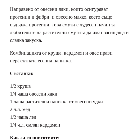
Направено от овесени ядки, които осигуряват
протеини и фибри, и овесено мляко, което също
съдържа протеини, това смути е чудесен начин за
любителите на растителни смутита да имат засищаща и
сладка закуска.
Комбинацията от круша, кардамон и овес прави
перфектната есенна напитка.
Съставки:
1/2 круша
1/4 чаша овесени ядки
1 чаша растителна напитка от овесени ядки
2 ч.л. мед
1/2 чаша лед
1/4 ч.л. смлян кардамон
Как да го приготвите: