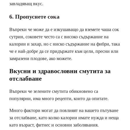
завладяващ вкус.
6. Пропуснете сока
Въпреки че може да е изкушаващо да вземете чаша сок
сутрин, соковете често са с високо съдържание на
калории и захар, но с ниско съдържание на фибри, така
че е най-добре да се придържате към цели, пресни или
замразени плодове, ако можете.
Вкусни и здравословни смутита за
отслабване
Въпреки че зелените смутита обикновено са
популярни, има много рецепти, които да опитате.
Много фактори могат да повлияят на вашето пътуване
за отслабване, като колко калории имате нужда и неща
като възраст, фитнес и основни заболявания.