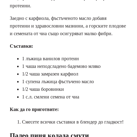
протеини.
Заедно с карфиола, фъстъченото масло добавя
протеини и здравословни мазнини, а горските плодове
и семената от чиа също осигуряват малко фибри.
Съставки:
1 лъжица ванилов протеин
1 чаша неподсладено бадемово мляко
1/2 чаша замразен карфиол
1 супена лъжица фъстъчено масло
1/2 чаша боровинки
1 с.л. смлени семена от чиа
Как да го приготвите:
Смесете всички съставки в блендер до гладкост!
Палео пиня колада смути