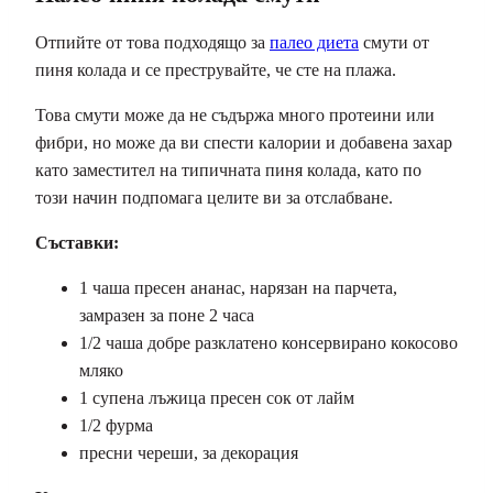
Отпийте от това подходящо за
палео диета
смути от
пиня колада и се преструвайте, че сте на плажа.
Това смути може да не съдържа много протеини или
фибри, но може да ви спести калории и добавена захар
като заместител на типичната пиня колада, като по
този начин подпомага целите ви за отслабване.
Съставки:
1 чаша пресен ананас, нарязан на парчета,
замразен за поне 2 часа
1/2 чаша добре разклатено консервирано кокосово
мляко
1 супена лъжица пресен сок от лайм
1/2 фурма
пресни череши, за декорация