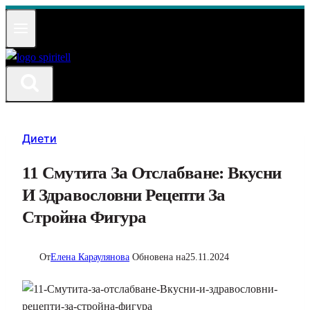
Към
съдържанието
Диети
11 Смутита За Отслабване: Вкусни
И Здравословни Рецепти За
Стройна Фигура
От
Елена Караулянова
Обновена на
25.11.2024