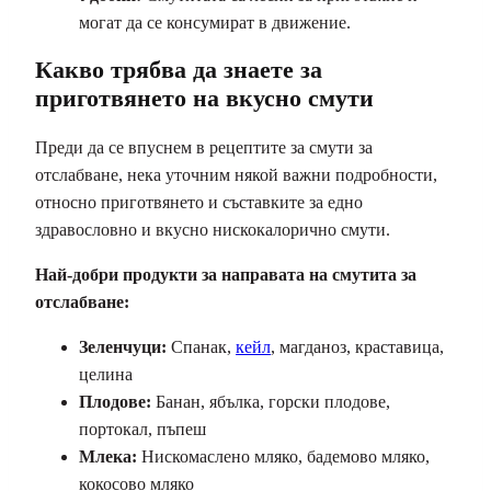
могат да се консумират в движение.
Какво трябва да знаете за
приготвянето на вкусно смути
Преди да се впуснем в рецептите за смути за
отслабване, нека уточним някой важни подробности,
относно приготвянето и съставките за едно
здравословно и вкусно нискокалорично смути.
Най-добри продукти за направата на смутита за
отслабване:
Зеленчуци:
Спанак,
кейл
, магданоз, краставица,
целина
Плодове:
Банан, ябълка, горски плодове,
портокал, пъпеш
Млека:
Нискомаслено мляко, бадемово мляко,
кокосово мляко