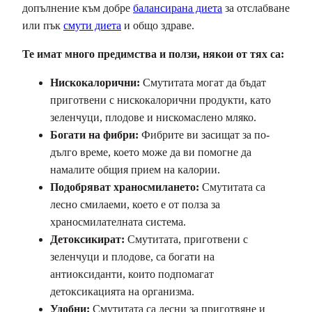
допълнение към добре
балансирана диета
за отслабване
или пък
смути диета
и общо здраве.
Те имат много предимства и ползи, някои от тях са:
Нискокалорични:
Смутитата могат да бъдат
приготвени с нискокалорични продукти, като
зеленчуци, плодове и нискомаслено мляко.
Богати на фибри:
Фибрите ви засищат за по-
дълго време, което може да ви помогне да
намалите общия прием на калории.
Подобряват храносмилането:
Смутитата са
лесно смилаеми, което е от полза за
храносмилателната система.
Детоксикират:
Смутитата, приготвени с
зеленчуци и плодове, са богати на
антиоксиданти, които подпомагат
детоксикацията на организма.
Удобни:
Смутитата са лесни за приготвяне и