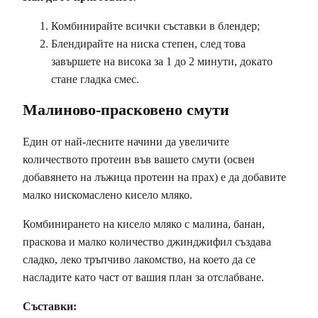
Комбинирайте всички съставки в блендер;
Блендирайте на ниска степен, след това
завършете на висока за 1 до 2 минути, докато
стане гладка смес.
Малиново-прасковено смути
Един от най-лесните начини да увеличите
количеството протеин във вашето смути (освен
добавянето на лъжица протеин на прах) е да добавите
малко нискомаслено кисело мляко.
Комбинирането на кисело мляко с малина, банан,
праскова и малко количество джинджифил създава
сладко, леко тръпчиво лакомство, на което да се
насладите като част от вашия план за отслабване.
Съставки: