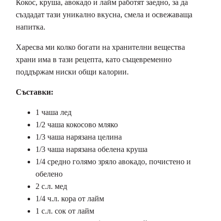
Кокос, круша, авокадо и лайм работят заедно, за да
създадат тази уникално вкусна, смела и освежаваща
напитка.
Харесва ми колко богати на хранителни вещества
храни има в тази рецепта, като същевременно
поддържам ниски общи калории.
Съставки:
1 чаша лед
1/2 чаша кокосово мляко
1/3 чаша нарязана целина
1/3 чаша нарязана обелена круша
1/4 средно голямо зряло авокадо, почистено и
обелено
2 с.л. мед
1/4 ч.л. кора от лайм
1 с.л. сок от лайм