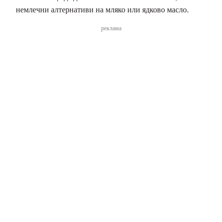
немлечни алтернативи на мляко или ядково масло.
реклама