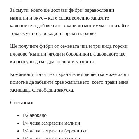
За смути, което ще достави фибри, здравословни
мазнини и вкус – като същевременно запазите
калориите и добавените захари до минимум – опитайте
това смути от авокадо и горски плодове.
Ще получите фибри от семената чиа и три вида горски
плодове (къпини, ягоди и боровинки), а авокадото ще
ви осигури доза здравословни мазнини.
Комбинацията от тези хранителни вещества може да ви
помогне да забавите храносмилането, което прави една
засищаща следобедна закуска.
Съставки:
1/2 авокадо
1/4 чаша замразени малини
1/4 чаша замразени боровинки
1/4 чаша замразени къпини