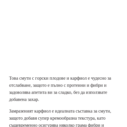
Това смути с горски плодове и карфиол е чудесно за
отслабване, защото е пълно с протеини и фибри и
задоволява апетита ви за сладко, без да използвате
добавена захар.
Замразеният карфиол е идеалната съставка за смути,
защото добавя супер кремообразна текстура, като
същевременно осигурява няколко грама фибри и