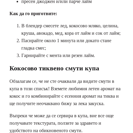
пресен джоджен и/или парче лайм
Как да го приготвите:
В блендер смесете лед, кокосово мляко, целина,
круша, авокадо, мед, кора от лайм и сок от лайм;
Пасирайте около 1 минута или докато стане
гладка смес;
Гарнирайте с мента или резен лайм.
Кокосово тиквено смути купа
Обзалагам се, че не сте очаквали да видите смути в
купа в този списък! Вземете любимия летен аромат на
кокос и го комбинирайте с есенния аромат на тиква и
ще получите неочаквано бижу за лека закуска.
Въпреки че може да се сервира в купа, вие все още
получавате текстурата, ползите за здравето и
удобството на обикновеното смути.