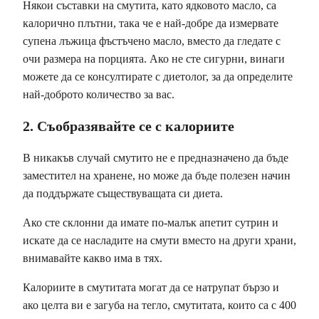
Някои съставки на смутита, като ядковото масло, са
калорично плътни, така че е най-добре да измервате
супена лъжица фъстъчено масло, вместо да гледате с
очи размера на порцията. Ако не сте сигурни, винаги
можете да се консултирате с диетолог, за да определите
най-доброто количество за вас.
2. Съобразявайте се с калориите
В никакъв случай смутито не е предназначено да бъде
заместител на хранене, но може да бъде полезен начин
да поддържате съществуващата си диета.
Ако сте склонни да имате по-малък апетит сутрин и
искате да се насладите на смути вместо на други храни,
внимавайте какво има в тях.
Калориите в смутитата могат да се натрупат бързо и
ако целта ви е загуба на тегло, смутитата, които са с 400