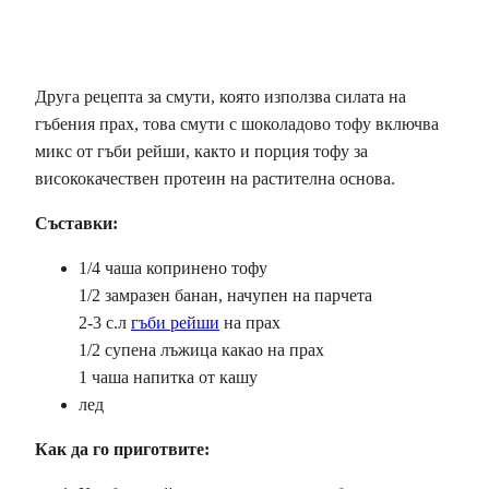
Друга рецепта за смути, която използва силата на
гъбения прах, това смути с шоколадово тофу включва
микс от гъби рейши, както и порция тофу за
висококачествен протеин на растителна основа.
Съставки:
1/4 чаша копринено тофу
1/2 замразен банан, начупен на парчета
2-3 с.л
гъби рейши
на прах
1/2 супена лъжица какао на прах
1 чаша напитка от кашу
лед
Как да го приготвите: