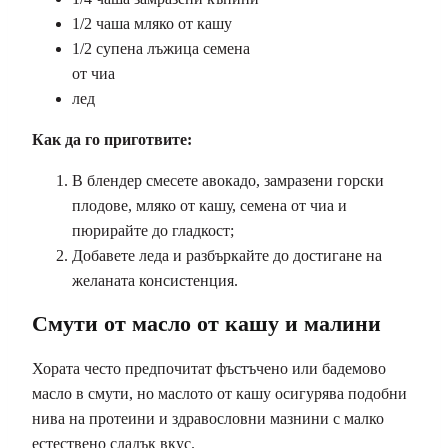
1/2 чаша мляко от кашу
1/2 супена лъжица семена
от чиа
лед
Как да го приготвите:
В блендер смесете авокадо, замразени горски
плодове, мляко от кашу, семена от чиа и
пюрирайте до гладкост;
Добавете леда и разбъркайте до достигане на
желаната консистенция.
Смути от масло от кашу и малини
Хората често предпочитат фъстъчено или бадемово
масло в смути, но маслото от кашу осигурява подобни
нива на протеини и здравословни мазнини с малко
естествено сладък вкус.