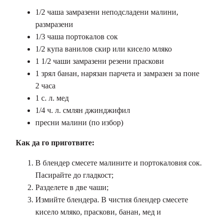
1/2 чаша замразени неподсладени малини,
размразени
1/3 чаша портокалов сок
1/2 купа ванилов скир или кисело мляко
1 1/2 чаши замразени резени праскови
1 зрял банан, нарязан парчета и замразен за поне
2 часа
1 с. л. мед
1/4 ч. л. смлян джинджифил
пресни малини (по избор)
Как да го приготвите:
В блендер смесете малините и портокаловия сок.
Пасирайте до гладкост;
Разделете в две чаши;
Измийте блендера. В чистия блендер смесете
кисело мляко, праскови, банан, мед и