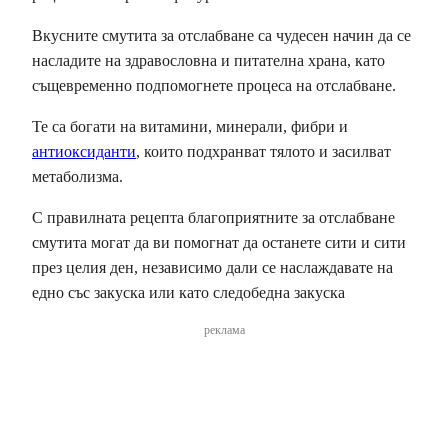
Вкусните смутита за отслабване са чудесен начин да се
насладите на здравословна и питателна храна, като
същевременно подпомогнете процеса на отслабване.
Те са богати на витамини, минерали, фибри и
антиоксиданти
, които подхранват тялото и засилват
метаболизма.
С правилната рецепта благоприятните за отслабване
смутита могат да ви помогнат да останете сити и сити
през целия ден, независимо дали се наслаждавате на
едно със закуска или като следобедна закуска
реклама