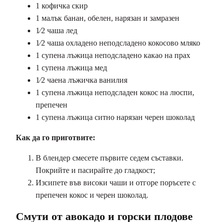
1 кофичка скир
1 малък банан, обелен, нарязан и замразен
1⁄2 чаша лед
1⁄2 чаша охладено неподсладено кокосово мляко
1 супена лъжица неподсладено какао на прах
1 супена лъжица мед
1⁄2 чаена лъжичка ванилия
1 супена лъжица неподсладен кокос на люспи,
препечен
1 супена лъжица ситно нарязан черен шоколад
Как да го приготвите:
В блендер смесете първите седем съставки.
Покрийте и пасирайте до гладкост;
Изсипете във високи чаши и отгоре поръсете с
препечен кокос и черен шоколад.
Смути от авокадо и горски плодове