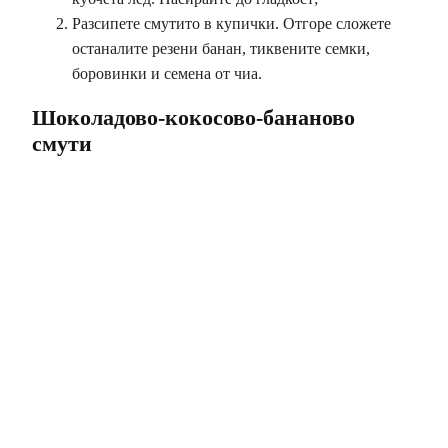
Разсипете смутито в купички. Отгоре сложете
останалите резени банан, тиквените семки,
боровинки и семена от чиа.
Шоколадово-кокосово-бананово
смути