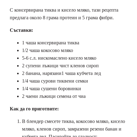
С консервирана тиква и кисело мляко, тази рецепта
предлага около 8 грама протеин и 5 грама фибри.
Съставки:
1 чаша консервирана тиква
1/2 чаша кокосово мляко
5-6 с.л. нискомаслено кисело мляко
2 супени лъжици чист кленов сироп
2 банана, нарязани1 чаша кубчета лед
1/4 чаша сурови тиквени семки
1/4 чаша сушени боровинки
2 чаени лъжици семена от чиа
Как да го приготвите:
В блендер смесете тиква, кокосово мляко, кисело
мляко, кленов сироп, замразени резени банан и
кубчета лед. Пасирайте до гладкост;