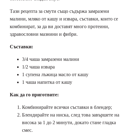
Тази рецепта за смути също съдържа замразени
малини, мляко от кашу и извара, съставки, които се
комбинират, за да ви доставят много протеини,
здравословни мазнини и фибри.
Съставки:
3/4 чаша замразени малини
1/2 чаша извара
1 супена лъжица масло от кашу
1 чаша напитка от кашу
Как да го приготвите:
Комбинирайте всички съставки в блендер;
Блендирайте на ниска, след това завършете на
висока за 1 до 2 минути, докато стане гладка
смес.