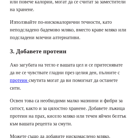
или повече калории, могат да се считат за заместители
на хранене.
Използвайте по-нискокалорични течности, като
неподсладено бадемово мляко, вместо краве мляко или
подсладени млечни алтернативи.
3. Добавете протеин
Ако загубата на тегло е вашата цел и се притеснявате
да не се чувствате гладни през целия ден, пълните с
протеин
смутита могат да ви помогнат да останете
сити.
Освен това са необходими малко мазнини и фибри за
ситост, както и за цялостно хранене. Добавете лъжица
протеин на прах, кисело мляко или течен яйчен белтък
към вашата рецепта за смути.
Можете също да добавите нискомаслено мляко,