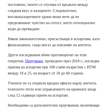
постоянно, тялото се отучава от връзката между
сладкия вкус и калориите. Следователно,
висококалоричните храни може вече да не
предизвикват чувство на ситост, което потенциално
води до преяждане.
Някои аминокиселини, присъстващи в аспартама, като
фенилаланин, също могат да повлияят на апетита.
Други изследвания обаче противоречат на тези
открития.
Проучване
, проведено през 2018 г., изследва
приема на аспартам при 100 слаби възрастни с ИТМ
между 18 и 25, на възраст от 18 до 60 години.
Учените не са открили вредни ефекти върху апетита,
телесното тегло или управлението на кръвната захар
след 12 седмици прием на аспартам.
Необходими са допълнителни проучвания, включващи