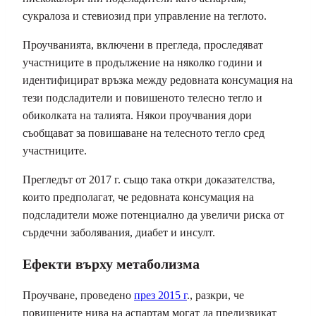
сукралоза и стевиозид при управление на теглото.
Проучванията, включени в прегледа, проследяват
участниците в продължение на няколко години и
идентифицират връзка между редовната консумация на
тези подсладители и повишеното телесно тегло и
обиколката на талията. Някои проучвания дори
съобщават за повишаване на телесното тегло сред
участниците.
Прегледът от 2017 г. също така откри доказателства,
които предполагат, че редовната консумация на
подсладители може потенциално да увеличи риска от
сърдечни заболявания, диабет и инсулт.
Ефекти върху метаболизма
Проучване, проведено
през 2015 г
., разкри, че
повишените нива на аспартам могат да предизвикат