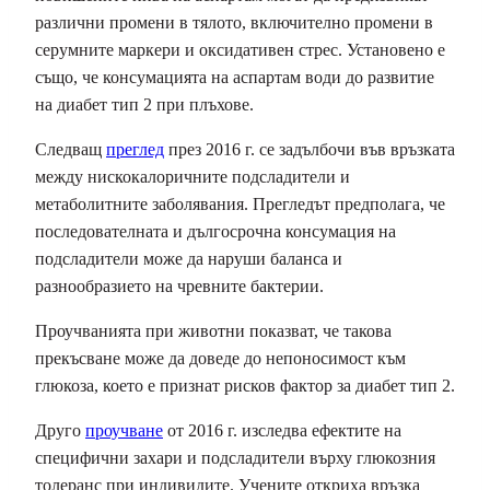
различни промени в тялото, включително промени в
серумните маркери и оксидативен стрес. Установено е
също, че консумацията на аспартам води до развитие
на диабет тип 2 при плъхове.
Следващ
преглед
през 2016 г. се задълбочи във връзката
между нискокалоричните подсладители и
метаболитните заболявания. Прегледът предполага, че
последователната и дългосрочна консумация на
подсладители може да наруши баланса и
разнообразието на чревните бактерии.
Проучванията при животни показват, че такова
прекъсване може да доведе до непоносимост към
глюкоза, което е признат рисков фактор за диабет тип 2.
Друго
проучване
от 2016 г. изследва ефектите на
специфични захари и подсладители върху глюкозния
толеранс при индивидите. Учените откриха връзка