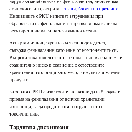
нарушава метаболизма на фенилаланина, незаменима
аминокиселина, открита в
храни, богати на протеини
.
Индивидите с PKU изпитват затруднения при
обработката на фенилаланин и трябва внимателно да
регулират приема си на тази аминокиселина.
Аспартамът, популярен изкуствен подсладител,
съдържа фенилаланин като един от компонентите си.
Въпреки това количеството фенилаланин в аспартама е
сравнително ниско в сравнение с естествените
хранителни източници като месо, риба, яйца и млечни
продукти.
За хората с PKU е изключително важно да наблюдават
приема на фенилаланин от всички хранителни
източници, за да предотвратят натрупването на
токсични нива.
Тардивна дискинезия