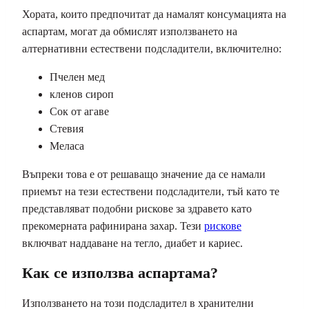
Хората, които предпочитат да намалят консумацията на
аспартам, могат да обмислят използването на
алтернативни естествени подсладители, включително:
Пчелен мед
кленов сироп
Сок от агаве
Стевия
Меласа
Въпреки това е от решаващо значение да се намали
приемът на тези естествени подсладители, тъй като те
представляват подобни рискове за здравето като
прекомерната рафинирана захар. Тези
рискове
включват наддаване на тегло, диабет и кариес.
Как се използва аспартама?
Използването на този подсладител в хранителни