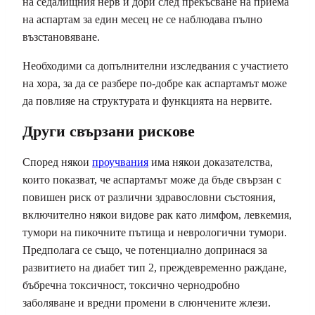
на седалищния нерв и дори след прекъсване на приема
на аспартам за един месец не се наблюдава пълно
възстановяване.
Необходими са допълнителни изследвания с участието
на хора, за да се разбере по-добре как аспартамът може
да повлияе на структурата и функцията на нервите.
Други свързани рискове
Според някои
проучвания
има някои доказателства,
които показват, че аспартамът може да бъде свързан с
повишен риск от различни здравословни състояния,
включително някои видове рак като лимфом, левкемия,
тумори на пикочните пътища и неврологични тумори.
Предполага се също, че потенциално допринася за
развитието на диабет тип 2, преждевременно раждане,
бъбречна токсичност, токсично чернодробно
заболяване и вредни промени в слюнчените жлези.