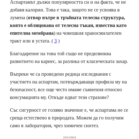
Аспартамът дължи популярността си и на факта, че не
добавя калории. Това е така, защото не се усвоява в
лумена (
отвор вътре в тръбната телесна структура,
която е облицована от телесна тъкан, известна като
епителна мембрана
) на човешкия храносмилателен
тракт или в устата. (
3
)
Благодарение на това той също не предизвиква
развитието на кариес, за разлика от класическата захар.
Въпреки че са проведени редица изследвания с
участието на аспартам, потвърждаващи профила му на
безопасност, все още често имаме съмнения относно
консумацията му. Откъде идват тези страхове?
Със сигурност от голямо значение е, че аспартама не се
среща естествено в природата. Можем да го получим
само в лаборатория, чрез химичен синтез.
реклама