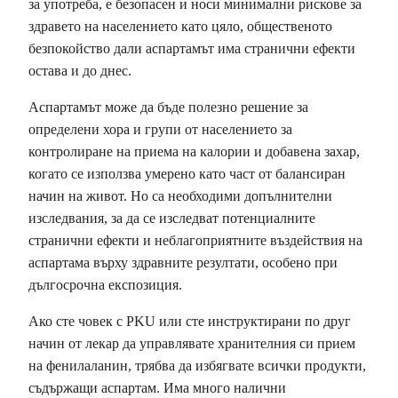
за употреба, е безопасен и носи минимални рискове за
здравето на населението като цяло, общественото
безпокойство дали аспартамът има странични ефекти
остава и до днес.
Аспартамът може да бъде полезно решение за
определени хора и групи от населението за
контролиране на приема на калории и добавена захар,
когато се използва умерено като част от балансиран
начин на живот. Но са необходими допълнителни
изследвания, за да се изследват потенциалните
странични ефекти и неблагоприятните въздействия на
аспартама върху здравните резултати, особено при
дългосрочна експозиция.
Ако сте човек с PKU или сте инструктирани по друг
начин от лекар да управлявате хранителния си прием
на фенилаланин, трябва да избягвате всички продукти,
съдържащи аспартам. Има много налични