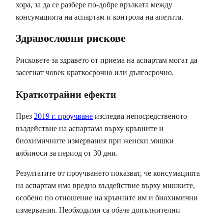
хора, за да се разбере по-добре връзката между
консумацията на аспартам и контрола на апетита.
Здравословни рискове
Рисковете за здравето от приема на аспартам могат да
засегнат човек краткосрочно или дългосрочно.
Краткотрайни ефекти
През
2019 г. проучване
изследва непосредственото
въздействие на аспартама върху кръвните и
биохимичните измервания при женски мишки
албиноси за период от 30 дни.
Резултатите от проучването показват, че консумацията
на аспартам има вредно въздействие върху мишките,
особено по отношение на кръвните им и биохимични
измервания. Необходими са обаче допълнителни