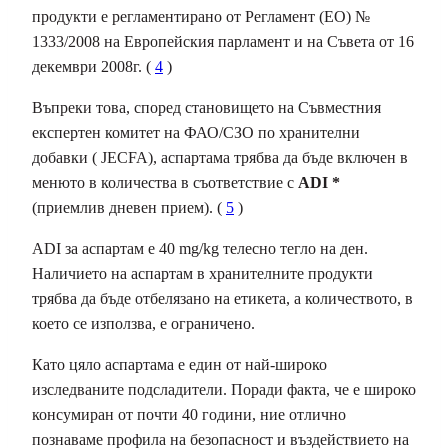
продукти е регламентирано от Регламент (ЕО) №
1333/2008 на Европейския парламент и на Съвета от 16
декември 2008г. (
4
)
Въпреки това, според становището на Съвместния
експертен комитет на ФАО/СЗО по хранителни
добавки ( JECFA), аспартама трябва да бъде включен в
менюто в количества в съответствие с
ADI *
(приемлив дневен прием). (
5
)
ADI за аспартам е 40 mg/kg телесно тегло на ден.
Наличието на аспартам в хранителните продукти
трябва да бъде отбелязано на етикета, а количеството, в
което се използва, е ограничено.
Като цяло аспартама е един от най-широко
изследваните подсладители. Поради факта, че е широко
консумиран от почти 40 години, ние отлично
познаваме профила на безопасност и въздействието на