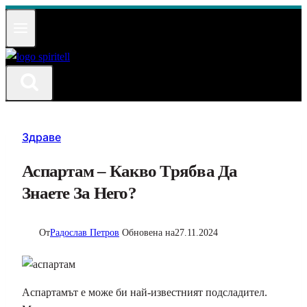
Към
съдържанието
Здраве
Аспартам – Какво Трябва Да
Знаете За Него?
От
Радослав Петров
Обновена на
27.11.2024
Аспартамът е може би най-известният подсладител.