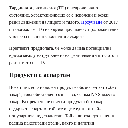
Тардивната дискинезия (TD) е неврологично
състояние, характеризиращо се с неволеви и резки
резки движения на лицето и тялото.
Проучване
от 2017
г. показва, че TD се свързва предимно с продължителна
употреба на антипсихотични лекарства.
Прегледът предполага, че може да има потенциална
връзка между натрупването на фенилаланин в тялото и
развитието на TD.
Продукти с аспартам
Всеки път, когато даден продукт е обозначен като „без
захар“, това обикновено означава, че има NNS вместо
захар. Въпреки че не всички продукти без захар
съдържат аспартам, той все още е един от най-
популярните подсладители. Той е широко достъпен в
редица пакетирани храни, както и напитки.