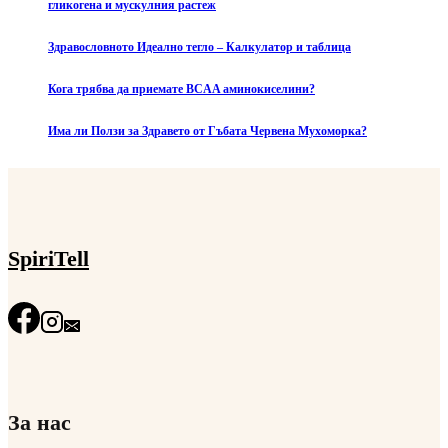
гликогена и мускулния растеж
Здравословното Идеално тегло – Калкулатор и таблица
Кога трябва да приемате BCAA аминокиселини?
Има ли Ползи за Здравето от Гъбата Червена Мухоморка?
SpiriTell
За нас