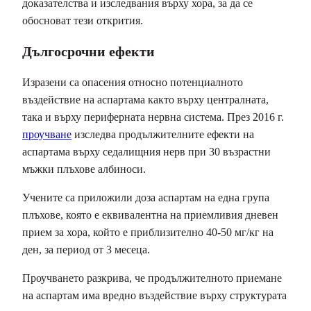
доказателства и изследвания върху хора, за да се
обосноват тези открития.
Дългосрочни ефекти
Изразени са опасения относно потенциалното
въздействие на аспартама както върху централната,
така и върху периферната нервна система. През 2016 г.
проучване
изследва продължителните ефекти на
аспартама върху седалищния нерв при 30 възрастни
мъжки плъхове албиноси.
Учените са приложили доза аспартам на една група
плъхове, която е еквивалентна на приемливия дневен
прием за хора, който е приблизително 40-50 мг/кг на
ден, за период от 3 месеца.
Проучването разкрива, че продължителното приемане
на аспартам има вредно въздействие върху структурата