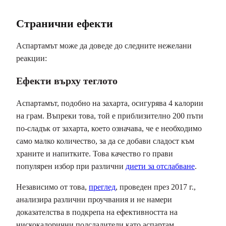
Странични ефекти
Аспартамът може да доведе до следните нежелани
реакции:
Ефекти върху теглото
Аспартамът, подобно на захарта, осигурява 4 калории
на грам. Въпреки това, той е приблизително 200 пъти
по-сладък от захарта, което означава, че е необходимо
само малко количество, за да се добави сладост към
храните и напитките. Това качество го прави
популярен избор при различни
диети за отслабване
.
Независимо от това,
преглед
, проведен през 2017 г.,
анализира различни проучвания и не намери
доказателства в подкрепа на ефективността на
нискокалорични подсладители като аспартам,