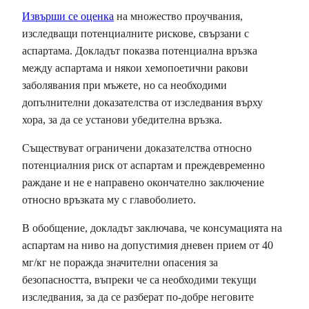
Извърши се оценка
на множество проучвания,
изследващи потенциалните рискове, свързани с
аспартама. Докладът показва потенциална връзка
между аспартама и някои хемопоетични ракови
заболявания при мъжете, но са необходими
допълнителни доказателства от изследвания върху
хора, за да се установи убедителна връзка.
Съществуват ограничени доказателства относно
потенциалния риск от аспартам и преждевременно
раждане и не е направено окончателно заключение
относно връзката му с главоболието.
В обобщение, докладът заключава, че консумацията на
аспартам на ниво на допустимия дневен прием от 40
мг/кг не поражда значителни опасения за
безопасността, въпреки че са необходими текущи
изследвания, за да се разберат по-добре неговите