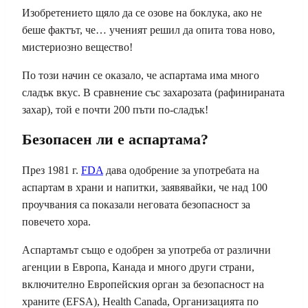
Изобретението щяло да се озове на боклука, ако не
беше фактът, че… ученият решил да опита това ново,
мистериозно вещество!
По този начин се оказало, че аспартама има много
сладък вкус. В сравнение със захарозата (рафинираната
захар), той е почти 200 пъти по-сладък!
Безопасен ли е аспартама?
През 1981 г.
FDA
дава одобрение за употребата на
аспартам в храни и напитки, заявявайки, че над 100
проучвания са показали неговата безопасност за
повечето хора.
Аспартамът също е одобрен за употреба от различни
агенции в Европа, Канада и много други страни,
включително Европейския орган за безопасност на
храните (EFSA), Health Canada, Организацията по