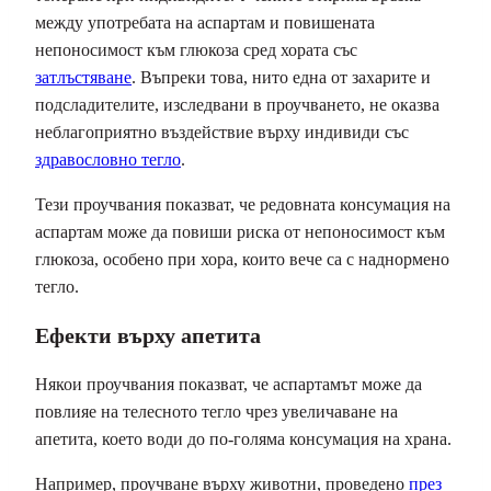
между употребата на аспартам и повишената
непоносимост към глюкоза сред хората със
затлъстяване
. Въпреки това, нито една от захарите и
подсладителите, изследвани в проучването, не оказва
неблагоприятно въздействие върху индивиди със
здравословно тегло
.
Тези проучвания показват, че редовната консумация на
аспартам може да повиши риска от непоносимост към
глюкоза, особено при хора, които вече са с наднормено
тегло.
Ефекти върху апетита
Някои проучвания показват, че аспартамът може да
повлияе на телесното тегло чрез увеличаване на
апетита, което води до по-голяма консумация на храна.
Например, проучване върху животни, проведено
през