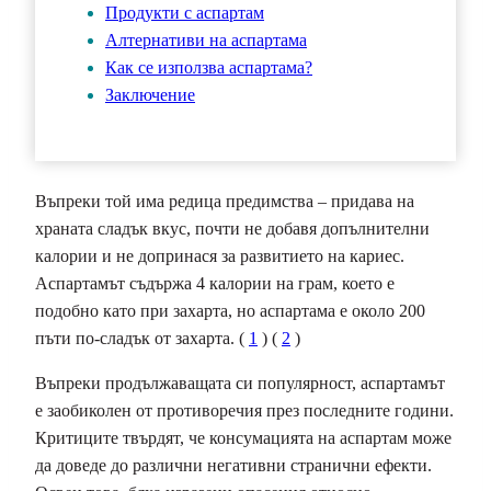
Продукти с аспартам
Алтернативи на аспартама
Как се използва аспартама?
Заключение
Въпреки той има редица предимства – придава на
храната сладък вкус, почти не добавя допълнителни
калории и не допринася за развитието на кариес.
Аспартамът съдържа 4 калории на грам, което е
подобно като при захарта, но аспартама е около 200
пъти по-сладък от захарта. (
1
) (
2
)
Въпреки продължаващата си популярност, аспартамът
е заобиколен от противоречия през последните години.
Критиците твърдят, че консумацията на аспартам може
да доведе до различни негативни странични ефекти.