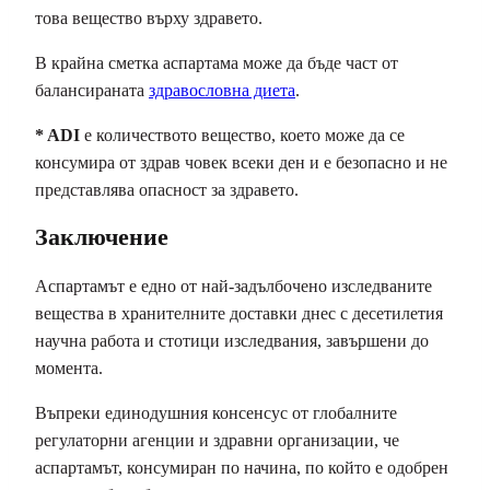
това вещество върху здравето.
В крайна сметка аспартама може да бъде част от
балансираната
здравословна диета
.
* ADI
е количеството вещество, което може да се
консумира от здрав човек всеки ден и е безопасно и не
представлява опасност за здравето.
Заключение
Аспартамът е едно от най-задълбочено изследваните
вещества в хранителните доставки днес с десетилетия
научна работа и стотици изследвания, завършени до
момента.
Въпреки единодушния консенсус от глобалните
регулаторни агенции и здравни организации, че
аспартамът, консумиран по начина, по който е одобрен