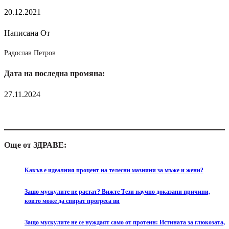
20.12.2021
Написана От
Радослав Петров
Дата на последна промяна:
27.11.2024
Още от ЗДРАВЕ:
Какъв е идеалния процент на телесни мазнини за мъже и жени?
Защо мускулите не растат? Вижте Тези научно доказани причини,
които може да спират прогреса ви
Защо мускулите не се нуждаят само от протеин: Истината за глюкозата,