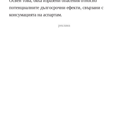
Освен това, бяха изразени опасения относно
потенциалните дългосрочни ефекти, свързани с
консумацията на аспартам.
реклама