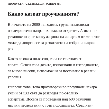
продукти, съдържащи аспартам.
Какво казват проучванията?
В началото на 2000-та година, група италиански
изследователи направиха важно откритие. А именно,
установено е, че консумацията на аспартам от животни
може да допринесе за развитието на избрани видове
рак.
Както се оказа по-късно, това не се отнася за
хората. Освен това дозите, използвани в изследването,
са много високи, невъзможни за постигане в реални
условия.
Въпреки това, това противоречиво проучване накара
учени от цял ​​свят да разгледат по-отблизо
аспартама. Досега са проведени над 600 различни
научни изследвания с този подсладител. Сред най-