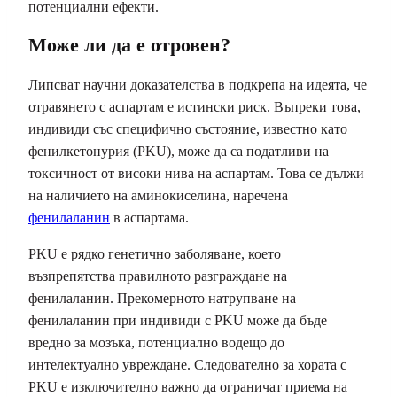
потенциални ефекти.
Може ли да е отровен?
Липсват научни доказателства в подкрепа на идеята, че
отравянето с аспартам е истински риск. Въпреки това,
индивиди със специфично състояние, известно като
фенилкетонурия (PKU), може да са податливи на
токсичност от високи нива на аспартам. Това се дължи
на наличието на аминокиселина, наречена
фенилаланин
в аспартама.
PKU е рядко генетично заболяване, което
възпрепятства правилното разграждане на
фенилаланин. Прекомерното натрупване на
фенилаланин при индивиди с PKU може да бъде
вредно за мозъка, потенциално водещо до
интелектуално увреждане. Следователно за хората с
PKU е изключително важно да ограничат приема на