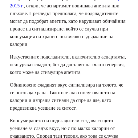
2015 г
., откри, че аспартамът повишава апетита при
плъхове. Прегледът предполага, че подсладителите
могат да подобрят апетита, като нарушават обичайния
процес на сигнализиране, който се случва при
консумация на храни с по-високо съдържание на
калории.
Изкуствените подсладители, включително аспартамът,
осигуряват сладост, без да доставят на тялото енергия,
която може да стимулира апетита.
Обикновено сладкият вкус сигнализира на тялото, че
се поглъща храна. Тялото очаква получаването на
калории и изпраща сигнали да спре да яде, като
предизвиква усещане за ситост.
Консумирането на подсладители създава същото
усещане за сладък вкус, но с по-малко калории от
очакваното. Според тази теория, ако това се случва