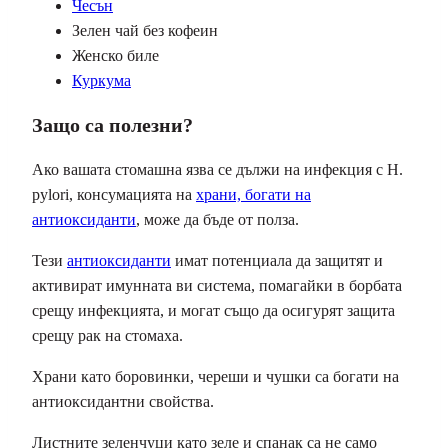
Чесън
Зелен чай без кофеин
Женско биле
Куркума
Защо са полезни?
Ако вашата стомашна язва се дължи на инфекция с H.
pylori, консумацията на
храни, богати на
антиоксиданти
, може да бъде от полза.
Тези
антиоксиданти
имат потенциала да защитят и
активират имунната ви система, помагайки в борбата
срещу инфекцията, и могат също да осигурят защита
срещу рак на стомаха.
Храни като боровинки, череши и чушки са богати на
антиоксидантни свойства.
Листните зеленчуци като зеле и спанак са не само