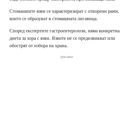
Стомашните язви се характеризират с отворени рани,
които се образуват в стомашната лигавица.
Според експертите гастроентеролози, няма конкретна
диета за хора с язви. Язвите не се предизвикват или
обострят от избора на храна.
реклама