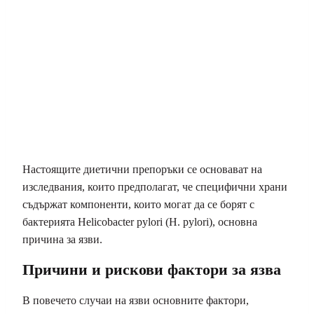
Настоящите диетични препоръки се основават на
изследвания, които предполагат, че специфични храни
съдържат компоненти, които могат да се борят с
бактерията Helicobacter pylori (H. pylori), основна
причина за язви.
Причини и рискови фактори за язва
В повечето случаи на язви основните фактори,