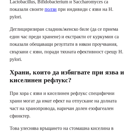
Lactobacillus, Bifidobacterium и Saccharomyces са
показали своите
ползи
при индивиди с язви на H.
pylori.
Деглициризиран сладник/женско биле (да се приема
един час преди хранене) и екстракти от куркумин са
показали обещаващи резултати в някои проучвания,
свързани с язви, поради тяхната ефективност срещу H.
pylori.
Храни, които да избягвате при язва и
киселинен рефлукс?
При хора с язви и киселинен рефлукс специфични
храни могат да имат ефект на отпускане на долната
част на хранопровода, наричан долен езофагеален
сфинктер.
Това улеснява връщането на стомашна киселина в