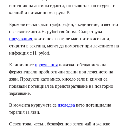
източник на антиоксиданти, но също така осигуряват
калций и витамини от група В.
Броколите съдържат сулфорафан, съединение, известно
със своите анти-H. pylori свойства. Съществуват
проучвания
, които показват, че мастните киселини,
открити в зехтина, могат да помогнат при лечението на
инфекция с H. pylori.
Клиничните
проучвания
показват обещанието на
ферментирали пробиотични храни при лечението на
язви. Продукти като мисо, кисело зеле и кимчи са
показали потенциал за предотвратяване на повторно
заразяване.
В момента куркумата се
изследва
като потенциална
терапия за язви.
Освен това, чесън, безкофеинов зелен чай и женско