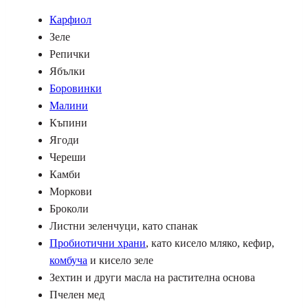
Карфиол
Зеле
Репички
Ябълки
Боровинки
Малини
Къпини
Ягоди
Череши
Камби
Моркови
Броколи
Листни зеленчуци, като спанак
Пробиотични храни
, като кисело мляко, кефир,
комбуча
и кисело зеле
Зехтин и други масла на растителна основа
Пчелен мед