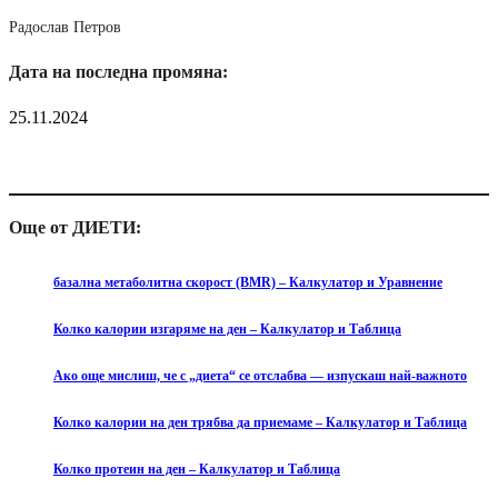
Радослав Петров
Дата на последна промяна:
25.11.2024
Още от ДИЕТИ:
базална метаболитна скорост (BMR) – Калкулатор и Уравнение
Колко калории изгаряме на ден – Калкулатор и Таблица
Ако още мислиш, че с „диета“ се отслабва — изпускаш най-важното
Колко калории на ден трябва да приемаме – Калкулатор и Таблица
Колко протеин на ден – Калкулатор и Таблица