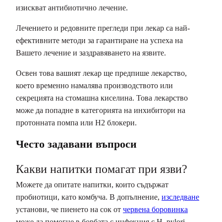
изискват антибиотично лечение.
Лечението и редовните прегледи при лекар са най-
ефективните методи за гарантиране на успеха на
Вашето лечение и заздравяването на язвите.
Освен това вашият лекар ще предпише лекарство,
което временно намалява производството или
секрецията на стомашна киселина. Това лекарство
може да попадне в категорията на инхибитори на
протонната помпа или H2 блокери.
Често задавани въпроси
Какви напитки помагат при язви?
Можете да опитате напитки, които съдържат
пробиотици, като комбуча. В допълнение,
изследване
установи, че пиенето на сок от
червена боровинка
може да помогне в борбата с инфекция с H. pylori.