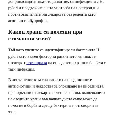
допринасящи за тяхното развитие, са инфекцията с H.
pylori и продължителната употреба на нестероидни
противовъзпалителни лекарства без рецепта като
аспирин и ибупрофен.
Какви храни са полезни при
стомашни язви?
Тъй като учените са идентифицирали бактерията H.
pylori като важен фактор за развитието на язва, те
изследват
потенциала
на определени храни в борбата с
тази инфекция.
В допълнение към спазването на предписаните
антибиотици и лекарства за блокиране на киселината,
препоръчани от лекар за лечение на язва, включването
на следните храни във вашата диета също може да
помогне в борбата срещу бактериите, отговорни за
язва: