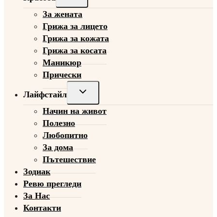
child
За жената
menu
Грижа за лицето
Грижа за кожата
Грижа за косата
Маникюр
Прически
Toggle
Лайфстайл
child
Начин на живот
menu
Полезно
Любопитно
За дома
Пътешествие
Зодиак
Ревю прегледи
За Нас
Контакти