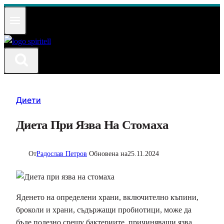
Към
съдържанието
Диети
Диета При Язва На Стомаха
От
Радослав Петров
Обновена на
25.11.2024
Яденето на определени храни, включително къпини,
броколи и храни, съдържащи пробиотици, може да
бъде полезно срещу бактериите, причиняващи язва.