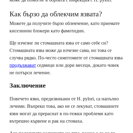
Как бързо да облекчим язвата?
Можете да получите бързо облекчение, като приемате
киселинни блокери като фамотидин.
Ще изчезне ли стомашната язва от само себе си?
Стомашната язва може да изчезне сама, но това се
случва рядко. По-често симптомите от стомашната язва
продължават
седмици или дори месеци, докато човек
не потърси лечение.
Заключение
Повечето язви, предизвикани от H. pylori, са напълно
лечими. Въпреки това, ако не се лекуват, стомашните
язви могат да прераснат в по-тежки проблеми като
вътрешно кървене и рак на стомаха.