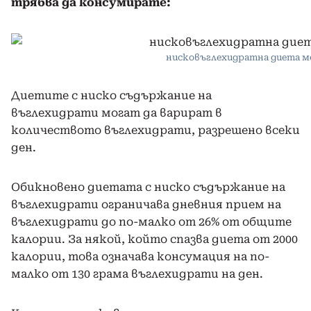
трябва да консумирате:
нисковъглехидратна диета 
Диетите с ниско съдържание на
въглехидрати могат да варират в
количеството въглехидрати, разрешено всеки
ден.
Обикновено диетата с ниско съдържание на
въглехидрати ограничава дневния прием на
въглехидрати до по-малко от 26% от общите
калории. За някой, който спазва диета от 2000
калории, това означава консумация на по-
малко от 130 грама въглехидрати на ден.