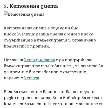
3. Кетогенна диета
Кетогенната диета е още един вид
нисковъглехидратна диета с много ниско
съдържание на въглехидрати и ограничено
количество протеин.
Целта на
кето диетата
е да поддържате
въглехидратите толкова ниски, че тялото ви
да премине в метаболитно състояние,
наречено
кетоза
.
В това състояние вашите нива на инсулин
рязко падат и тялото ви освобождава големи
количества мастни киселини от мастните си