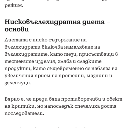
режим.
Нисковъглехидратна диета –
основи
Диетата с ниско съдържание на
въглехидрати включва намаляване на
въглехидратите, като тези, присъстващи в
тестените изделия, хляба и сладките
продукти, като същевременно се набляга на
увеличения прием на протеини, мазнини и
зеленчуци.
Вярно е, че преди бяха противоречиви и обект
на критики, но напоследък спечелиха доста
последователи.