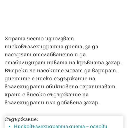
Хората често използват
нисковъглехидратна диета, за да
насърчат отслабването и да
стабилизират нивата на кръвната захар.
Въпреки че насоките могат да варират,
диетите с ниско съдържание на
въглехидрати обикновено ограничават
храни с високо съдържание на
въглехидрати или добавена захар.
Съдържание:
Нисковъглехидратна диета – основи