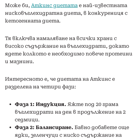
Може би,
Аткинс диетата
е най-известната
нисковъглехидратна диета, в конкурениця с
кетогенната диета.
Тя включва намаляване на всички храни с
високо съдържание на въглехидрати, докато
ядете колкото е необходимо повече протеини
и мазнини.
Интересното е, че диетата на Аткинс е
разделена на четири фази:
Фаза 1: Индукция.
Яжте под 20 грама
въглехидрати на ден в продължение на 2
седмици.
Фаза 2: Балансиране.
Бавно добавете още
ядки, зеленчуци с ниско съдържание на