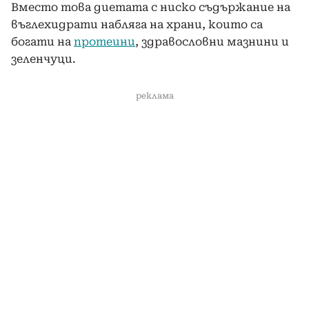
Вместо това диетата с ниско съдържание на
въглехидрати набляга на храни, които са
богати на
протеини
, здравословни мазнини и
зеленчуци.
реклама