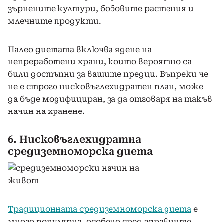
зърнените култури, бобовите растения и
млечните продукти.
Палео диетата включва ядене на
непреработени храни, които вероятно са
били достъпни за вашите предци. Въпреки че
не е строго нисковъглехидратен план, може
да бъде модифициран, за да отговаря на такъв
начин на хранене.
6. Нисковъглехидратна
средиземноморска диета
Традиционната средиземноморска диета
е
много популярна, особено сред здравните