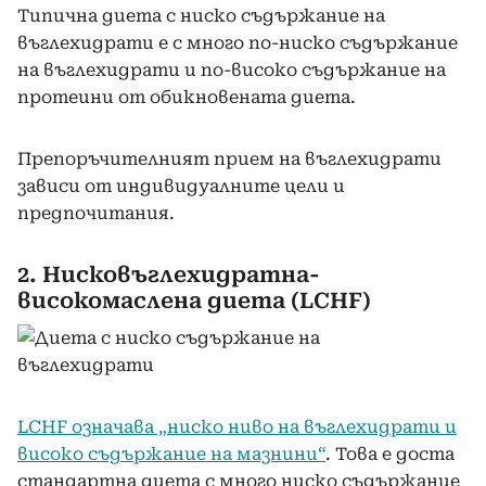
Tипична диета с ниско съдържание на
въглехидрати е с много по-ниско съдържание
на въглехидрати и по-високо съдържание на
протеини от обикновената диета.
Препоръчителният прием на въглехидрати
зависи от индивидуалните цели и
предпочитания.
2. Нисковъглехидратна-
високомаслена диета (LCHF)
LCHF означава „ниско ниво на въглехидрати и
високо съдържание на мазнини“
. Това е доста
стандартна диета с много ниско съдържание