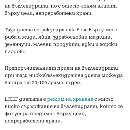
на въглехидрати, но с още по-голям акцент
върху цели, непреработени храни.
Тази диета се фокусира най-вече върху месо,
риба и миди, яйца, здравословни мазнини,
зеленчуци, млечни продукти, ядки и горски
плодове.
Препоръчителният прием на въглехидрати
при тази нисковъглехидратна диета може да
варира от 20-100 грама на ден.
LCHF диетата е
режим на хранене
с много
ниско съдържание на въглехидрати, който се
фокусира предимно върху цели,
непреработени храни.