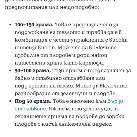
предпочитания или нещо подобно:
100–150 грама.
Това е предназначено за
поддържане на теглото и трябва да е в
комбинация с чести упражнения с висока
интензивност. Можете да включите
изобилие от плодове и дори някои
нишестени храни като картофи.
50–100 грама.
Този прием е предназначен за
бавно и стабилно отслабване или
поддържане на тегло. Може да включите
разнообразие от зеленчуци и плодове.
Под 50 грама.
Това е насочено към
бързо
отслабване
. Яжте много зеленчуци, но
ограничете приема на плодове до горски
плодове с нисък гликемичен индекс.