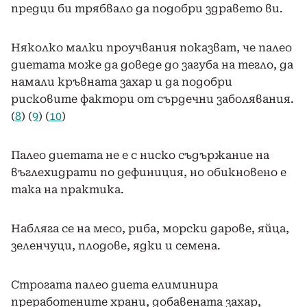
предци би трябвало да подобри здравето ви.
Няколко малки проучвания показват, че палео
диетата може да доведе до загуба на тегло, да
намали кръвната захар и да подобри
рисковите фактори от сърдечни заболявания.
(
8
) (
9
) (
10
)
Палео диетата не е с ниско съдържание на
въглехидрати по дефиниция, но обикновено е
така на практика.
Набляга се на месо, риба, морски дарове, яйца,
зеленчуци, плодове, ядки и семена.
Строгата палео диета елиминира
преработените храни, добавената захар,