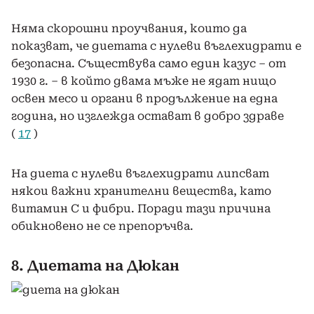
Няма скорошни проучвания, които да
показват, че диетата с нулеви въглехидрати е
безопасна. Съществува само един казус – от
1930 г. – в който двама мъже не ядат нищо
освен месо и органи в продължение на една
година, но изглежда остават в добро здраве
(
17
)
На диета с нулеви въглехидрати липсват
някои важни хранителни вещества, като
витамин С и фибри. Поради тази причина
обикновено не се препоръчва.
8. Диетата на Дюкан