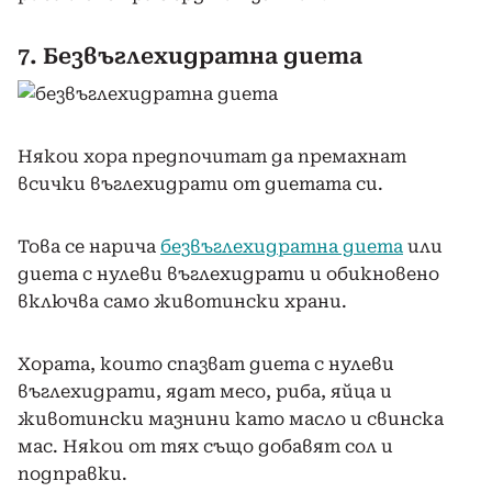
7. Безвъглехидратна диета
Някои хора предпочитат да премахнат
всички въглехидрати от диетата си.
Това се нарича
безвъглехидратна диета
или
диета с нулеви въглехидрати и обикновено
включва само животински храни.
Хората, които спазват диета с нулеви
въглехидрати, ядат месо, риба, яйца и
животински мазнини като масло и свинска
мас. Някои от тях също добавят сол и
подправки.