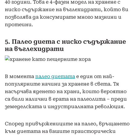
40 години. Това е 4-фазен модел на хранене с
ниско съдържание на въглехидрати, който ви
позволява да консумирате много мазнини и
протеини.
5. Палео диета с ниско съдържание
на въглехидрати
В момента
палео диетата
е един от най-
популярните начини за хранене в света. Тя
насърчава яденето на храни, които вероятно
са били налични в ерата на палеолита – преди
земеделската и индустриалната революция.
Според привържениците на палео, връщането
към диетата на вашите праисторически