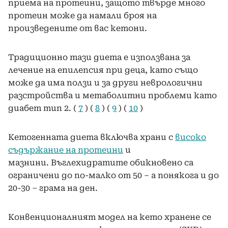
приема на протеини, защото твърде много
протеин може да намали броя на
произведените от вас кетони.
Традиционно тази диета е използвана за
лечение на епилепсия при деца, като също
може да има ползи и за други неврологични
разстройства и метаболитни проблеми като
диабет тип 2. (
7
) (
8
) (
9
) (
10
)
Кетогенната диета включва храни с
високо
съдържание на протеини
и
мазнини. Въглехидратите обикновено са
ограничени до по-малко от 50 – а понякога и до
20-30 – грама на ден.
Конвенционалният модел на кето хранене се