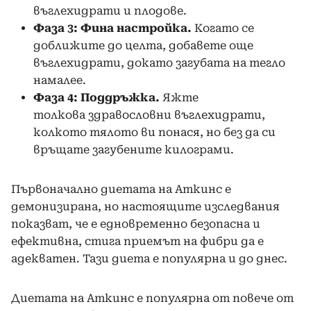
въглехидрати и плодове.
Фаза 3: Фина настройка.
Когато се
доближите до целта, добавете още
въглехидрати, докато загубата на тегло
намалее.
Фаза 4: Поддръжка.
Яжте
толкова здравословни въглехидрати,
колкото тялото ви понася, но без да си
връщате загубените килограми.
Първоначално диетата на Аткинс е
демонизирана, но настоящите изследвания
показват, че е едновременно безопасна и
ефективна, стига приемът на фибри да е
адекватен. Тази диета е популярна и до днес.
Диетата на Аткинс е популярна от повече от