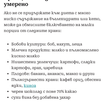
умерено
Ако не се придържате към диета с много
ниско съдържание на въглехидрати или кето,
може да обмислите включването на малки
порции от следните храни:
Бобови култури: боб, нахут, леща
Млечни продукти: мляко и пълномаслено
кисело мляко
Нишестени зеленчуци: картофи, сладки
картофи, грах, царевица
Плодове: банани, ананаси, манго и други
Пълнозърнести храни: кафяв ориз, овесени
ядки,
киноа
черен шоколад с поне 70% какао
сухи вина без добавена захар