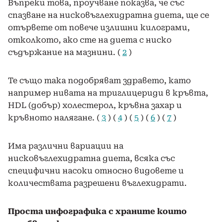
Въпреки това, проучване показва, че със
спазване на нисковъглехидратна диета, ще се
отървете от повече излишни килограми,
отколкото, ако сте на диета с ниско
съдържание на мазнини. (
2
)
Те също така подобряват здравето, като
например нивата на триглицериди в кръвта,
HDL (добър) холестерол, кръвна захар и
кръвното налягане. (
3
) (
4
) (
5
) (
6
) (
7
)
Има различни вариации на
нисковъглехидратна диета, всяка със
специфични насоки относно видовете и
количествата разрешени въглехидрати.
Проста инфографика с храните които