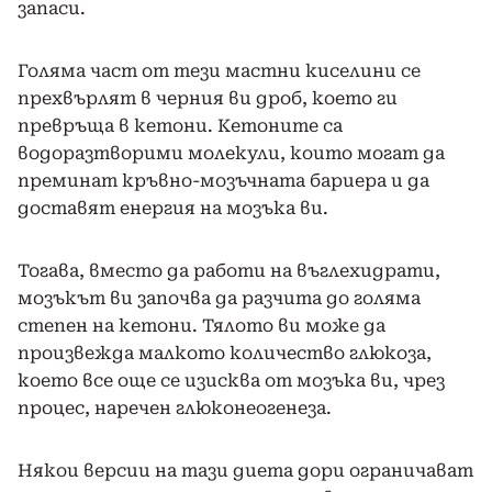
запаси.
Голяма част от тези мастни киселини се
прехвърлят в черния ви дроб, което ги
превръща в кетони. Кетоните са
водоразтворими молекули, които могат да
преминат кръвно-мозъчната бариера и да
доставят енергия на мозъка ви.
Тогава, вместо да работи на въглехидрати,
мозъкът ви започва да разчита до голяма
степен на кетони. Тялото ви може да
произвежда малкото количество глюкоза,
което все още се изисква от мозъка ви, чрез
процес, наречен глюконеогенеза.
Някои версии на тази диета дори ограничават