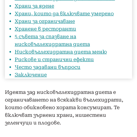
Храни за ядене
Храни, които да включвате умерено
Храни за ограничаване
Хранене в ресторанти
5 съвета за спазване на
нисковъглехидратна диета
Нисковъглехидратна диета меню
Рискове и странични ефекти
Често задавани въпроси
Заключение
Идеята зад нисковъглехидратна диета е
ограничаването на всякакви въглехидрати,
които обикновено хората консумират. Те
включват зърнени храни, нишестени
зеленчуци и плодове.