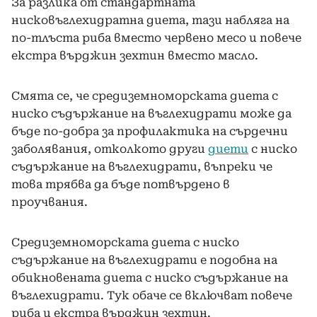
За разлика от стандартната
нисковъглехидратна диета, тази набляга на
по-тлъста риба вместо червено месо и повече
екстра върджин зехтин вместо масло.
Смята се, че средиземноморската диета с
ниско съдържание на въглехидрати може да
бъде по-добра за профилактика на сърдечни
заболявания, отколкото други
диети
с ниско
съдържание на въглехидрати, въпреки че
това трябва да бъде потвърдено в
проучвания.
Средиземноморската диета с ниско
съдържание на въглехидрати е подобна на
обикновената диета с ниско съдържание на
въглехидрати. Тук обаче се включват повече
риба и екстра върджин зехтин.