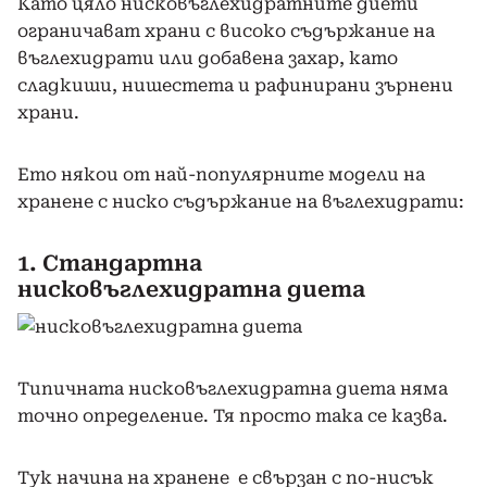
Като цяло нисковъглехидратните диети
ограничават храни с високо съдържание на
въглехидрати или добавена захар, като
сладкиши, нишестета и рафинирани зърнени
храни.
Ето някои от най-популярните модели на
хранене с ниско съдържание на въглехидрати:
1. Стандартна
нисковъглехидратна диета
Типичната нисковъглехидратна диета няма
точно определение. Тя просто така се казва.
Тук начина на хранене е свързан с по-нисък