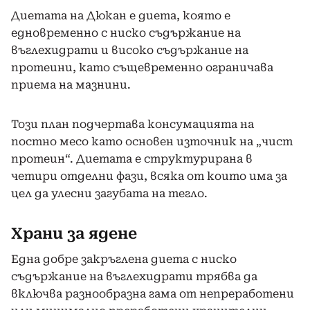
Диетата на Дюкан е диета, която е
едновременно с ниско съдържание на
въглехидрати и високо съдържание на
протеини, като същевременно ограничава
приема на мазнини.
Този план подчертава консумацията на
постно месо като основен източник на „чист
протеин“. Диетата е структурирана в
четири отделни фази, всяка от които има за
цел да улесни загубата на тегло.
Храни за ядене
Една добре закръглена диета с ниско
съдържание на въглехидрати трябва да
включва разнообразна гама от непреработени