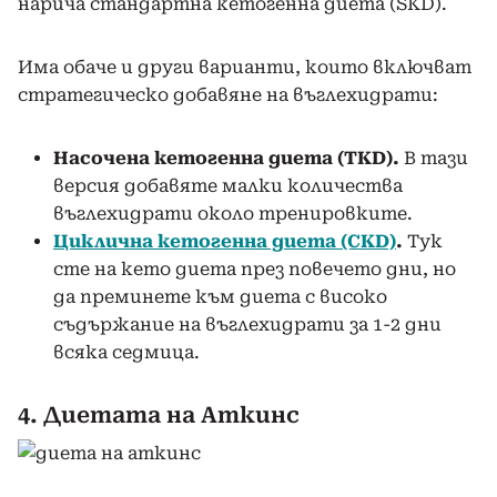
нарича стандартна кетогенна диета (SKD).
Има обаче и други варианти, които включват
стратегическо добавяне на въглехидрати:
Насочена кетогенна диета (TKD).
В тази
версия добавяте малки количества
въглехидрати около тренировките.
Циклична кетогенна диета (CKD)
.
Тук
сте на кето диета през повечето дни, но
да преминете към диета с високо
съдържание на въглехидрати за 1-2 дни
всяка седмица.
4. Диетата на Аткинс