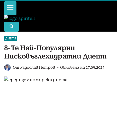
Към
съдържанието
ДИЕТИ
8-Те Най-Популярни
Нисковъглехидратни Диети
От
Радослав Петров
Обновена на
27.09.2024