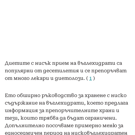
Диетите с нисък прием на въглехидрати са
популярни от десетилетия и се препоръчват
от много лекари и диетолози. (
1
)
Ето обширно ръководство за хранене с ниско
съдържание на въглехидрати, което предлага
информация за препоръчителните храни и
тези, които трябва да бъдат ограничени.
Допълнително посочваме примерно меню за
едноседмичен период на нисковъглехидратен