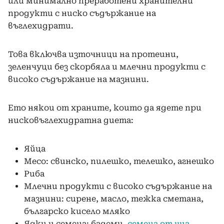
или минимално преработени хранителни
продукти с ниско съдържание на
въглехидрати.
Това включва източници на протеини,
зеленчуци без скорбяла и млечни продукти с
високо съдържание на мазнини.
Ето някои от храните, които да ядете при
нисковъглехидратна диета:
Яйца
Месо: свинско, пилешко, телешко, агнешко
Риба
Млечни продукти с високо съдържание на
мазнини: сирене, масло, тежка сметана,
българско кисело мляко
Ядки и семена: бадеми,
семена от чиа
,