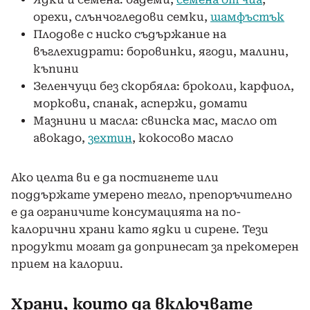
орехи, слънчогледови семки,
шамфъстък
Плодове с ниско съдържание на
въглехидрати: боровинки, ягоди, малини,
къпини
Зеленчуци без скорбяла: броколи, карфиол,
моркови, спанак, аспержи, домати
Мазнини и масла: свинска мас, масло от
авокадо,
зехтин
, кокосово масло
Ако целта ви е да постигнете или
поддържате умерено тегло, препоръчително
е да ограничите консумацията на по-
калорични храни като ядки и сирене. Тези
продукти могат да допринесат за прекомерен
прием на калории.
Храни, които да включвате