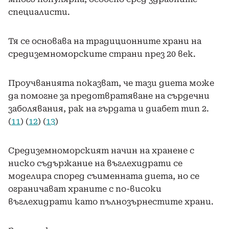
специалисти.
Тя се основава на традиционните храни на
средиземноморските страни през 20 век.
Проучванията показват, че тази диета може
да помогне за предотвратяване на сърдечни
заболявания, рак на гърдата и диабет тип 2.
(
11
) (
12
) (
13
)
Средиземноморският начин на хранене с
ниско съдържание на въглехидрати се
моделира според съименната диета, но се
ограничават храните с по-високи
въглехидрати като пълнозърнестите храни.