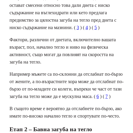
остават смесени относно това дали диета с ниско
съдържание на въглехидрати или кето предлага
предимство за цялостна загуба на тегло пред диета с
ниско съдържание на мазнини. (
3
) (
4
) (
5
)
Фактори, различни от диетата, включително вашата
възраст, пол, начално тегло и ниво на физическа
активност, също могат да повлияят на скоростта на
загуба на тегло.
Например мъжете са по-склонни да отслабнат по-бързо
от жените, а по-възрастните хора може да отслабнат по-
бързо от по-младите си колеги, въпреки че част от тази
загуба на тегло може да е мускулна маса. (
6
) (
7
)
В същото време е вероятно да отслабнете по-бързо, ако
имате по-високо начално тегло и спортувате по-често.
Етап 2 – Бавна загуба на тегло