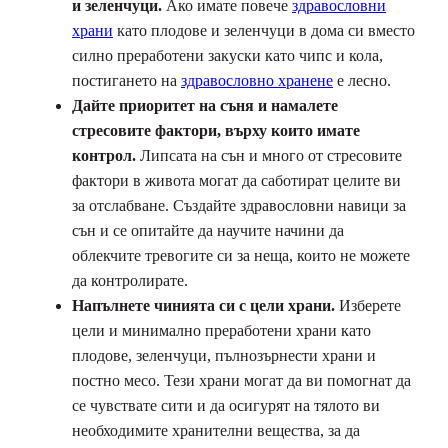
и зеленчуци.
Ако имате повече
здравословни
храни
като плодове и зеленчуци в дома си вместо
силно преработени закуски като чипс и кола,
постигането на
здравословно хранене
е лесно.
Дайте приоритет на съня и намалете
стресовите фактори, върху които имате
контрол.
Липсата на сън и много от стресовите
фактори в живота могат да саботират целите ви
за отслабване. Създайте здравословни навици за
сън и се опитайте да научите начини да
облекчите тревогите си за неща, които не можете
да контролирате.
Напълнете чинията си с цели храни.
Изберете
цели и минимално преработени храни като
плодове, зеленчуци, пълнозърнести храни и
постно месо. Тези храни могат да ви помогнат да
се чувствате сити и да осигурят на тялото ви
необходимите хранителни вещества, за да