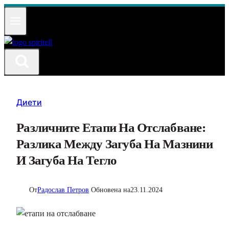
Към
съдържанието
Диети
Различните Етапи На Отслабване:
Разлика Между Загуба На Мазнини
И Загуба На Тегло
От
Радослав Петров
Обновена на
23.11.2024