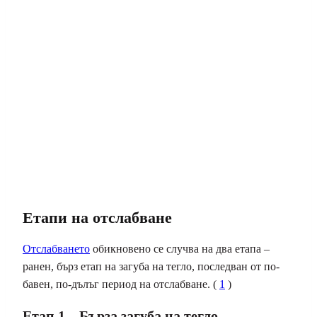
Етапи на отслабване
Отслабването
обикновено се случва на два етапа –
ранен, бърз етап на загуба на тегло, последван от по-
бавен, по-дълъг период на отслабване. (
1
)
Етап 1 – Бърза загуба на тегло