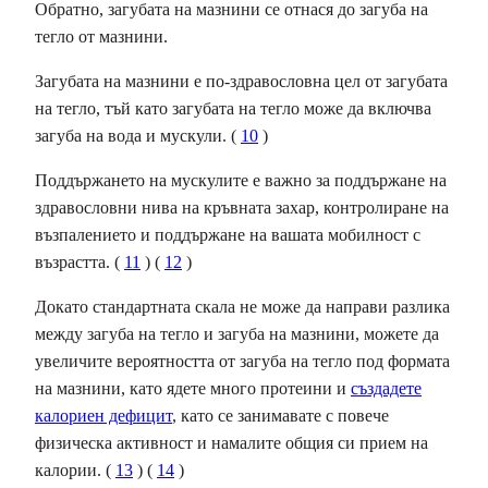
Обратно, загубата на мазнини се отнася до загуба на
тегло от мазнини.
Загубата на мазнини е по-здравословна цел от загубата
на тегло, тъй като загубата на тегло може да включва
загуба на вода и мускули. (
10
)
Поддържането на мускулите е важно за поддържане на
здравословни нива на кръвната захар, контролиране на
възпалението и поддържане на вашата мобилност с
възрастта. (
11
) (
12
)
Докато стандартната скала не може да направи разлика
между загуба на тегло и загуба на мазнини, можете да
увеличите вероятността от загуба на тегло под формата
на мазнини, като ядете много протеини и
създадете
калориен дефицит
, като се занимавате с повече
физическа активност и намалите общия си прием на
калории. (
13
) (
14
)