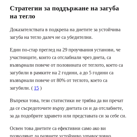
Стратегии за поддържане на загуба
на тегло
Доказателствата в подкрепа на диетите за устойчива
загуба на тегло далеч не са убедителни.
Един по-стар преглед на 29 проучвания установи, че
участниците, които са отслабнали чрез диета, са
възвърнали повече от половината от теглото, което са
загубили в рамките на 2 години, а до 5 години са
възвърнали повече от 80% от теглото, което са
загубили. (
15
)
Въпреки това, тези статистики не трябва да ви пречат
да се съсредоточите върху диетата си и да отслабнете,
за да подобрите здравето или представата си за себе си.
Освен това диетите са ефективни само ако ви
позволяват да развиете устойчиво здравословно