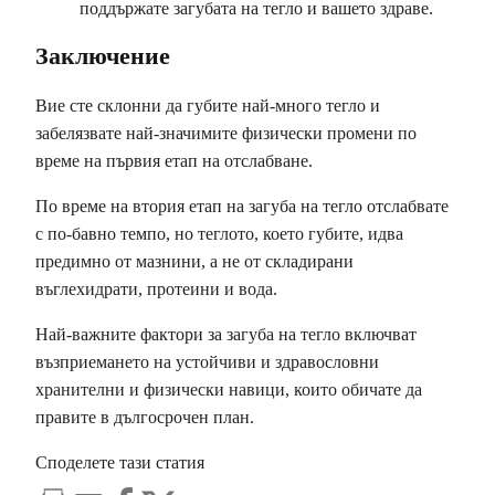
поддържате загубата на тегло и вашето здраве.
Заключение
Вие сте склонни да губите най-много тегло и
забелязвате най-значимите физически промени по
време на първия етап на отслабване.
По време на втория етап на загуба на тегло отслабвате
с по-бавно темпо, но теглото, което губите, идва
предимно от мазнини, а не от складирани
въглехидрати, протеини и вода.
Най-важните фактори за загуба на тегло включват
възприемането на устойчиви и здравословни
хранителни и физически навици, които обичате да
правите в дългосрочен план.
Споделете тази статия