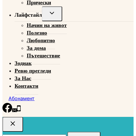
Прически
Toggle
Лайфстайл
child
Начин на живот
menu
Полезно
Любопитно
За дома
Пътешествие
Зодиак
Ревю прегледи
За Нас
Контакти
Абонамент
Търсене