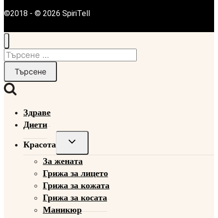
©2018 - © 2026 SpiriTell
Търсене
за:
Здраве
Диети
Toggle
Красота
child
За жената
menu
Грижа за лицето
Грижа за кожата
Грижа за косата
Маникюр