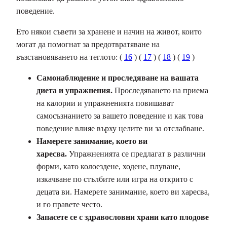
поведение.
Ето някои съвети за хранене и начин на живот, които
могат да помогнат за предотвратяване на
възстановяването на теглото: (
16
) (
17
) (
18
) (
19
)
Самонаблюдение и проследяване на вашата
диета и упражнения.
Проследяването на приема
на калории и упражненията повишават
самосъзнанието за вашето поведение и как това
поведение влияе върху целите ви за отслабване.
Намерете занимание, което ви
харесва.
Упражненията се предлагат в различни
форми, като колоездене, ходене, плуване,
изкачване по стълбите или игра на открито с
децата ви. Намерете занимание, което ви харесва,
и го правете често.
Запасете се с здравословни храни като плодове