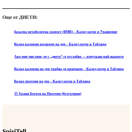
Още от ДИЕТИ:
базална метаболитна скорост (BMR) – Калкулатор и Уравнение
Колко калории изгаряме на ден – Калкулатор и Таблица
Ако още мислиш, че с „диета“ се отслабва — изпускаш най-важното
Колко калории на ден трябва да приемаме – Калкулатор и Таблица
Колко протеин на ден – Калкулатор и Таблица
35 Храни Богати на Протеин (белтъчини)
SpiriTell