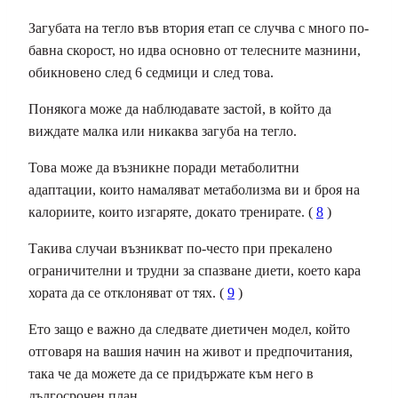
Загубата на тегло във втория етап се случва с много по-
бавна скорост, но идва основно от телесните мазнини,
обикновено след 6 седмици и след това.
Понякога може да наблюдавате застой, в който да
виждате малка или никаква загуба на тегло.
Това може да възникне поради метаболитни
адаптации, които намаляват метаболизма ви и броя на
калориите, които изгаряте, докато тренирате. (
8
)
Такива случаи възникват по-често при прекалено
ограничителни и трудни за спазване диети, което кара
хората да се отклоняват от тях. (
9
)
Ето защо е важно да следвате диетичен модел, който
отговаря на вашия начин на живот и предпочитания,
така че да можете да се придържате към него в
дългосрочен план.