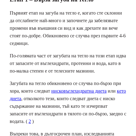
Първият етап на загуба на тегло е, когато сте склонни
да отслабнете най-много и започнете да забелязвате
промени във външния си вид и как дрехите ви вече
стоят по-добре. Обикновено се случва през първите 4-6
седмици.
По-голямата част от загубата на тегло на този етап идва
от запасите от въглехидрати, протеини и вода, като в
по-малка степен е от телесните мазнини.
Загубата на тегло обикновено се случва по-бързо при
хора, които следват
нисковъглехидратна диета
или
кето
диета
, отколкото тези, които следват диета с ниско
съдържание на мазнини, тъй като те изчерпват
запасите от въглехидрати в тялото си по-бързо, заедно с
водата. (
2
)
Въпреки това, в дългосрочен план, изследванията