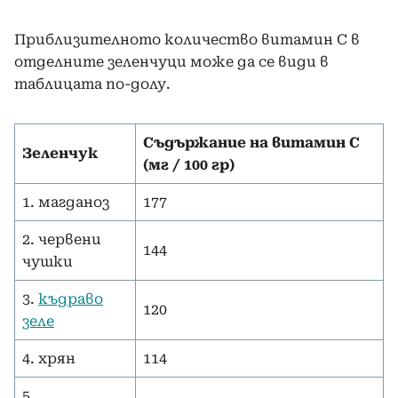
Приблизителното количество витамин С в
отделните зеленчуци може да се види в
таблицата по-долу.
Съдържание на витамин С
Зеленчук
(мг / 100 гр)
1. магданоз
177
2. червени
144
чушки
3.
къдраво
120
зеле
4. хрян
114
5.