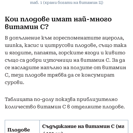
таб. 1 (храни богати на витамин Ц)
Кои плодове имат най-много
витамин С?
В допълнение към гореспоменатите ацерола,
шипка, касис и цитрусови плодове, също така
и ягодите, папаята, горските ягоди и кивито
също са добри източници на витамин С. За да
се насладите напълно на ползите от витамин
С, тези плодове трябва да се консумират
сурови.
Таблицата по-долу показва приблизително
количество витамин С в отделните плодове.
Съдържание на витамин С (мг
Плодове