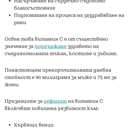
Насърчаване на сърдечно-съдовото
благосъстояние
Подпомагане на процеса на заздравяване на
рани
Освен това витамин С е от съществено
значение за
поддържане
здравето на
съединителната тъкан, костите и зъбите.
Понастоящем препоръчителната дневна
стойност е 90 милиграма за мъже и 75 мг за
жени.
Признаците за
дефицит
на витамин С
включват повишена уязвимост към:
Кървящи венци