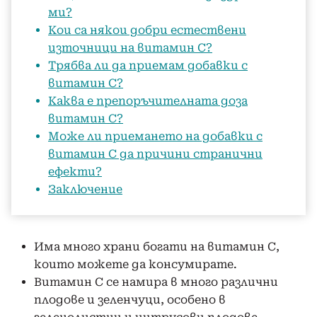
ми?
Кои са някои добри естествени
източници на витамин С?
Трябва ли да приемам добавки с
витамин С?
Каква е препоръчителната доза
витамин С?
Може ли приемането на добавки с
витамин С да причини странични
ефекти?
Заключение
Има много храни богати на витамин С,
които можете да консумирате.
Витамин С се намира в много различни
плодове и зеленчуци, особено в