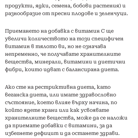
продукти, ядки, семена, бобови растения) и
разнообразие от пресни плодове и зеленчуци.
Приемането на добавка с витамин С ще
увеличи количеството на този специфичен
витамин в тялото ви, но не означава
непременно, че получавате хранителните
вещества, минерали, витамини и диетични
фибри, които идват с балансирана диета.
Ако сте на рестриктивна диета, като
веганска диета, или имате здравословно
състояние, което влияе върху начина, по
който ядете храни или как усвоявате
хранителните вещества, може да се наложи
да приемате добавки с витамини, за да
избегнете дефицит и да останете здрави.