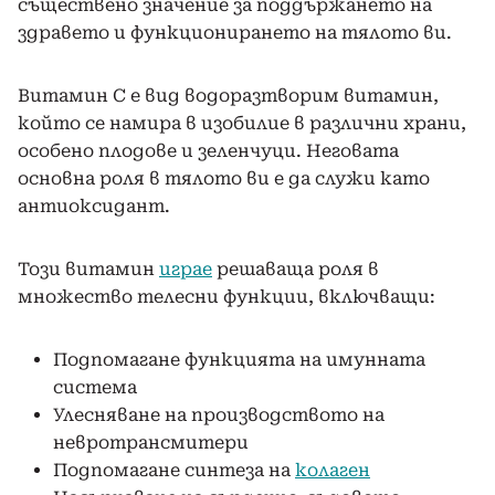
съществено значение за поддържането на
здравето и функционирането на тялото ви.
Витамин С е вид водоразтворим витамин,
който се намира в изобилие в различни храни,
особено плодове и зеленчуци. Неговата
основна роля в тялото ви е да служи като
антиоксидант.
Този витамин
играе
решаваща роля в
множество телесни функции, включващи:
Подпомагане функцията на имунната
система
Улесняване на производството на
невротрансмитери
Подпомагане синтеза на
колаген