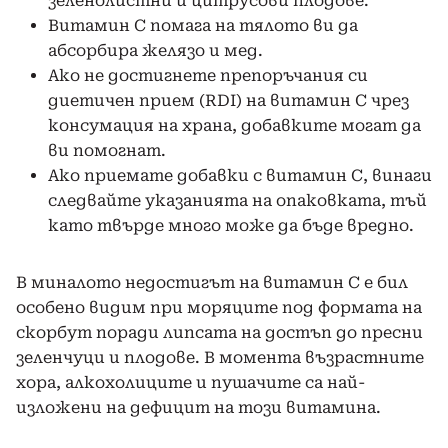
зеленолистни и цитрусови плодове.
Витамин С помага на тялото ви да
абсорбира желязо и мед.
Ако не достигнете препоръчания си
диетичен прием (RDI) на витамин С чрез
консумация на храна, добавките могат да
ви помогнат.
Ако приемате добавки с витамин С, винаги
следвайте указанията на опаковката, тъй
като твърде много може да бъде вредно.
В миналото недостигът на витамин С е бил
особено видим при моряците под формата на
скорбут поради липсата на достъп до пресни
зеленчуци и плодове. В момента възрастните
хора, алкохолиците и пушачите са най-
изложени на дефицит на този витамина.