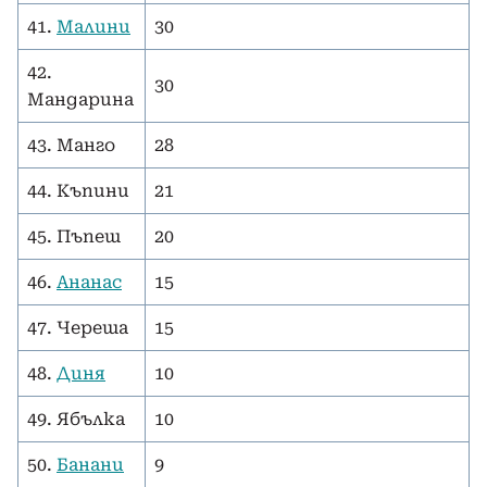
41.
Малини
30
42.
30
Мандарина
43. Манго
28
44. Къпини
21
45. Пъпеш
20
46.
Ананас
15
47. Череша
15
48.
Диня
10
49. Ябълка
10
50.
Банани
9