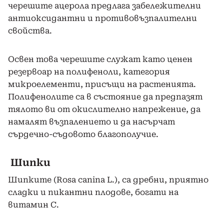
черешите ацерола предлага забележителни
антиоксидантни и противовъзпалителни
свойства.
Освен това черешите служат като ценен
резервоар на полифеноли, категория
микроелементи, присъщи на растенията.
Полифенолите са в състояние да предпазят
тялото ви от окислително напрежение, да
намалят възпалението и да насърчат
сърдечно-съдовото благополучие.
Шипки
Шипките (Rosa canina L.), са дребни, приятно
сладки и пикантни плодове, богати на
витамин С.