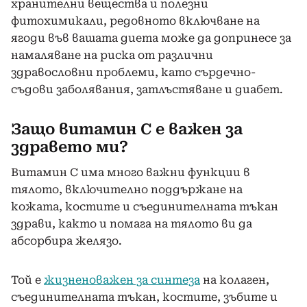
хранителни вещества и полезни
фитохимикали, редовното включване на
ягоди във вашата диета може да допринесе за
намаляване на риска от различни
здравословни проблеми, като сърдечно-
съдови заболявания, затлъстяване и диабет.
Защо витамин С е важен за
здравето ми?
Витамин С има много важни функции в
тялото, включително поддържане на
кожата, костите и съединителната тъкан
здрави, както и помага на тялото ви да
абсорбира желязо.
Той е
жизненоважен за синтеза
на колаген,
съединителната тъкан, костите, зъбите и