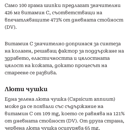
Само 100 грама шипки предлагат значителни
426 мг витамин С, съответстващи на
впечатляващите 473% от дневната стойност
(DV).
Витамин С значително допринася за синтеза
на колаген, решаващ фактор за поддържане на
здравето, еластичността и цялостната
цялост на кожата, докато процесът на
стареене се развива.
Люти чушки
Една зелена люта чушка (Capsicum annuum)
може да се похвали със съдържание на
витамин С от 109 mg, което се равнява на 121%
от дневната стойност (DV). От друга страна,
червена люта чушка осигурява 65 mg,