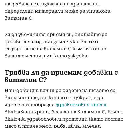
нагряване или излагане на храната на
определени материали може да унищожи
витамин С.
За да увеличите приема си, опитайте да
добавите плод или зеленчук с високо
съдържание на витамин С към някои от
вашите ястия, или като закуска.
Трябва ли да приемам добавки с
витамин С?
Най-добрият начин да дадете на тялото си
витамините, от които се нуждае, е да
ядете разнообразна
здравословна диета
включваща храни, богати на витамин C, която
включва здравословни протеини (като постно
месо и птиче месо, риба, яйца, млечни