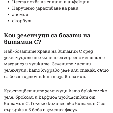
Честа поява на синини и инфекции
Нарушено зарастване на рани
анемия
скорбут
Кои зеленчуци са богати на
витамин С?
Най-богатите храни на витамин С сред
зеленчуците несъмнено са гореспоменатите
магданоз и чушките. Зелените листни
зеленчуци, като къдраво зеле или спанак, също
са богат източник на този витамин.
Кръстоцветните зеленчуци като брюкселско
зеле, броколи и карфиол изобилстват от
витамин С. Голямо количество витамин С се
съдържа и в боба и зеления фасул.