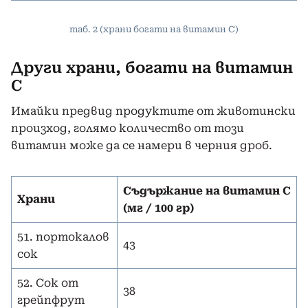
таб. 2 (храни богати на витамин C)
Други храни, богати на витамин
С
Имайки предвид продуктите от животински
произход, голямо количество от този
витамин може да се намери в черния дроб.
Съдържание на витамин С
Храни
(мг / 100 гр)
51. портокалов
43
сок
52. Сок от
38
грейпфрут