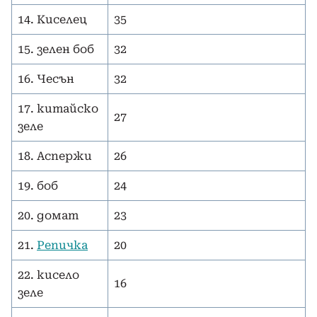
14. Киселец
35
15. зелен боб
32
16. Чесън
32
17. китайско
27
зеле
18. Аспержи
26
19. боб
24
20. домат
23
21.
Репичка
20
22. кисело
16
зеле