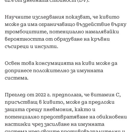
62% от дневната стойност (DV).
Научните изследвания показват, че кивито
може да има ограничаващо въздействие върху
тромбоцитите, потенциално намалявайки
вероятността от образуване на кръвни
съсиреци и инсулти.
Освен това консумацията на киви може да
допринесе положително за имунната
система.
Преглед от 2022 г. предполага, че витамин С,
присъстващ в кивито, може да предложи
защита срещу пневмония, както и
потенциално предотвратяване на обикновени
настинки чрез засилване на имунната
система чрез своите противовъзпалителни и