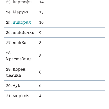
23. картофи
14
24. Маруля
13
25.
цикория
10
26. тиквички
9
27. тиква
8
28.
8
краставица
29. Корен
8
целина
30. Лук
6
31. морков
4