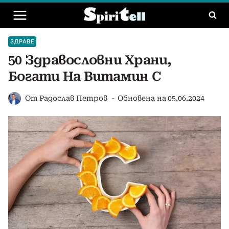
Към
съдържанието
ЗДРАВЕ
50 Здравословни Храни,
Богати На Витамин С
От
Радослав Петров
Обновена на
05.06.2024