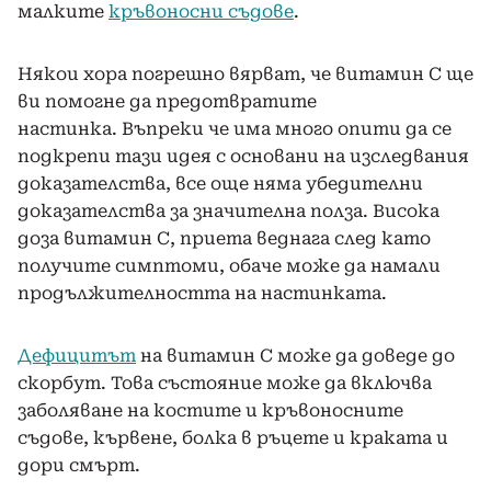
малките
кръвоносни съдове
.
Някои хора погрешно вярват, че витамин С ще
ви помогне да предотвратите
настинка. Въпреки че има много опити да се
подкрепи тази идея с основани на изследвания
доказателства, все още няма убедителни
доказателства за значителна полза. Висока
доза витамин С, приета веднага след като
получите симптоми, обаче може да намали
продължителността на настинката.
Дефицитът
на витамин С може да доведе до
скорбут. Това състояние може да включва
заболяване на костите и кръвоносните
съдове, кървене, болка в ръцете и краката и
дори смърт.