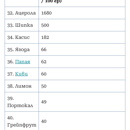
/ 100 гр)
32. Ацерола
1680
33. Шипка
500
34. Касис
182
35. Ягода
66
36.
Папая
62
37.
Киви
60
38. Лимон
50
39.
49
Портокал
40.
40
Грейпфрут