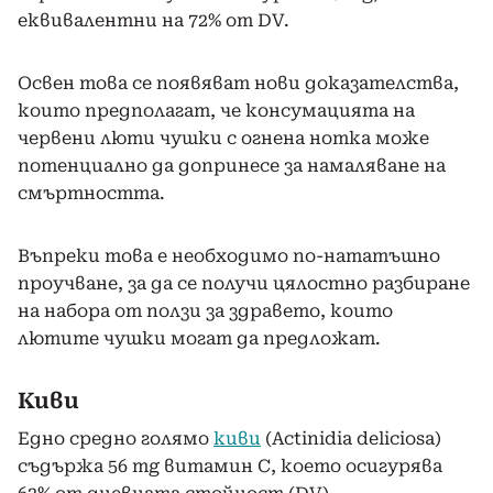
еквивалентни на 72% от DV.
Освен това се появяват нови доказателства,
които предполагат, че консумацията на
червени люти чушки с огнена нотка може
потенциално да допринесе за намаляване на
смъртността.
Въпреки това е необходимо по-нататъшно
проучване, за да се получи цялостно разбиране
на набора от ползи за здравето, които
лютите чушки могат да предложат.
Киви
Едно средно голямо
киви
(Actinidia deliciosa)
съдържа 56 mg витамин С, което осигурява