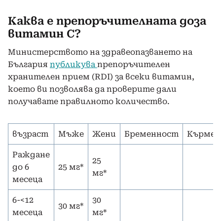
Каква е препоръчителната доза
витамин С?
Министерството на здравеопазването на
България
публикува
препоръчителен
хранителен прием (RDI) за всеки витамин,
което ви позволява да проверите дали
получавате правилното количество.
възраст
Мъже
Жени
Бременност
Кърмен
Раждане
25
до 6
25 мг*
мг*
месеца
6-<12
30
30 мг*
месеца
мг*