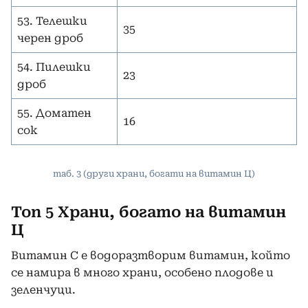
53. Телешки
35
черен дроб
54. Пилешки
23
дроб
55. Доматен
16
сок
таб. 3 (други храни, богати на витамин Ц)
Топ 5 Храни, богато на витамин
Ц
Витамин С е водоразтворим витамин, който
се намира в много храни, особено плодове и
зеленчуци.