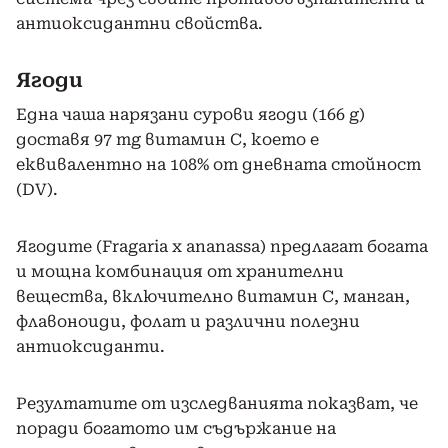
антиоксидантни свойства.
Ягоди
Една чаша нарязани сурови ягоди (166 g)
доставя 97 mg витамин С, което е
еквивалентно на 108% от дневната стойност
(DV).
Ягодите (Fragaria x ananassa) предлагат богата
и мощна комбинация от хранителни
вещества, включително витамин С, манган,
флавоноиди, фолат и различни полезни
антиоксиданти.
Резултатите от изследванията показват, че
поради богатото им съдържание на