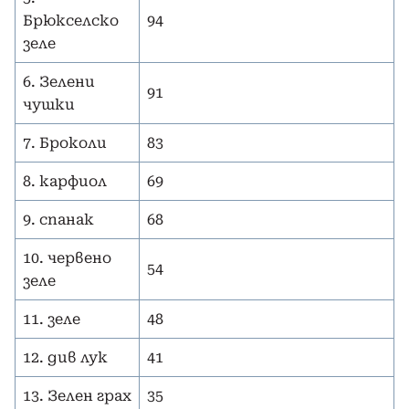
Брюкселско
94
зеле
6. Зелени
91
чушки
7. Броколи
83
8. карфиол
69
9. спанак
68
10. червено
54
зеле
11. зеле
48
12. див лук
41
13. Зелен грах
35