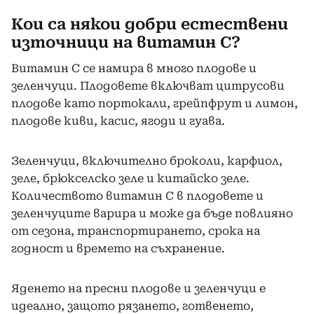
Кои са някои добри естествени
източници на витамин С?
Витамин С се намира в много плодове и
зеленчуци. Плодовете включват цитрусови
плодове като портокали, грейпфрут и лимон,
плодове киви, касис, ягоди и гуава.
Зеленчуци, включително броколи, карфиол,
зеле, брюкселско зеле и китайско зеле.
Количеството витамин С в плодовете и
зеленчуците варира и може да бъде повлияно
от сезона, транспортирането, срока на
годност и времето на съхранение.
Яденето на пресни плодове и зеленчуци е
идеално, защото рязането, готвенето,