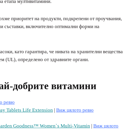
за етапа мултивитамини.
охме приоритет на продукти, подкрепени от проучвания,
ни съставки, включително оптимални форми на
соки, като гарантира, че нивата на хранителни вещества
м (UL), определено от здравните органи.
ай-добрите витамини
о ревю
ay Tablets
Life Extension
|
Виж цялото ревю
Garden Goodness™ Women`s Multi-Vitamin
|
Виж цялото