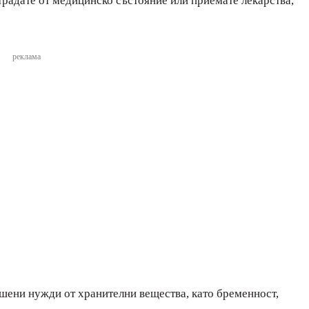
традате от медицинско състояние или приемате лекарства,
реклама
шени нужди от хранителни вещества, като бременност,