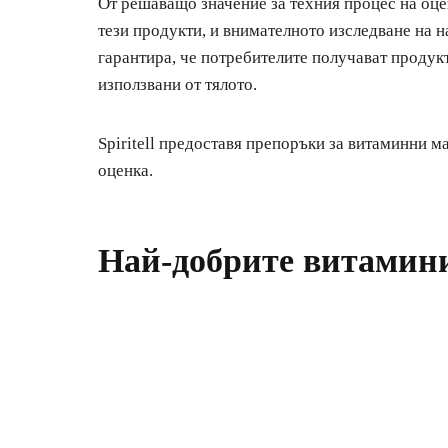
От решаващо значение за техния процес на оцен
тези продукти, и внимателното изследване на н
гарантира, че потребителите получават продукт
използвани от тялото.
Spiritell предоставя препоръки за витаминни м
оценка.
Най-добрите витамини