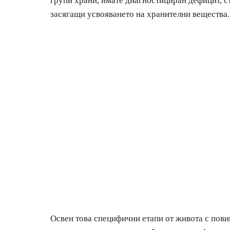
групи храни, имате диагностициран дефицит, с
засягащи усвояването на хранителни вещества.
Освен това специфични етапи от живота с пови