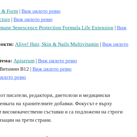
t & Form
|
Виж цялото ревю
ctors
|
Виж цялото ревю
mune Senescence Protection Formula Life Extension
|
Виж
нокти:
Alive! Hair, Skin & Nails Multivitamin
|
Виж цялото
стема:
Apiserum
|
Виж цялото ревю
 Витамин В12 |
Виж цялото ревю
ялото ревю
е от писатели, редактори, диетолози и медицински
ценката на хранителните добавки. Фокусът е върху
 висококачествени съставки и са подложени на строги
зации на трети страни.