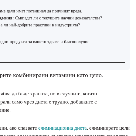
ме дали имат потенциал да причинят вреда.
рдения:
Съвпадат ли с текущите научни доказателства?
а ли най-добрите практики в индустрията?
ждни продукти за вашето здраве и благополучие.
брите комбинирани витамини като цяло.
бва да бъде храната, но в случаите, когато
рали само чрез диета е трудно, добавките с
ение.
ни, ако спазвате
елиминационна диета
, елиминирате цели