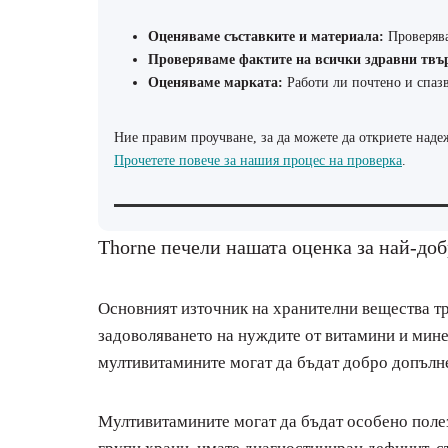
Оценяваме съставките и материала:
Проверява
Проверяваме фактите на всички здравни твъ
Оценяваме марката:
Работи ли почтено и спазв
Ние правим проучване, за да можете да откриете наде
Прочетете повече за нашия процес на проверка
.
Thorne печели нашата оценка за най-до
Основният източник на хранителни вещества тря
задоволяването на нуждите от витамини и мине
мултивитамините могат да бъдат добро допълн
Мултивитамините могат да бъдат особено полез