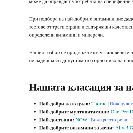
може да оправдаят употребата на специфични 
При подбора на най-добрите витамини ние дад
тестове от трети страни и съдържащи качестве
определени витамини и минерали.
Нашият избор се придържа към установените на
не надвишават допустимото горно ниво на прие
Нашата класация за н
Най-добри като цяло:
Thorne
|
Виж цялот
Най-добрите мултивитамини:
One-Per-D
Най-достъпни:
NOW
|
Виж цялото ревю
Най-добрите витамини за жени:
Alive! 