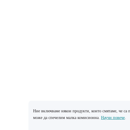
Ние включваме някои продукти, които смятаме, че са п
може да спечелим малка комисионна.
Научи повече
.