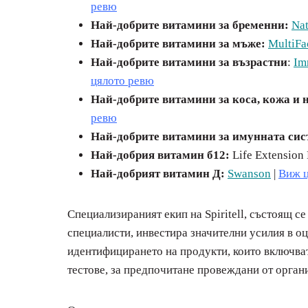
ревю
Най-добрите витамини за бременни:
Na
Най-добрите витамини за мъже:
MultiFa
Най-добрите витамини за възрастни
:
Im
цялото ревю
Най-добрите витамини за коса, кожа и 
ревю
Най-добрите витамини за имунната си
Най-добрия витамин б12:
Life Extension
Най-добрият витамин Д:
Swanson
|
Виж ц
Специализираният екип на Spiritell, състоящ с
специалисти, инвестира значителни усилия в о
идентифицирането на продукти, които включват
тестове, за предпочитане провеждани от органи