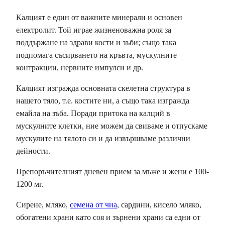
Калцият е един от важните минерали и основен
електролит. Той играе жизненоважна роля за
поддържане на здрави кости и зъби; също така
подпомага съсирването на кръвта, мускулните
контракции, нервните импулси и др.
Калцият изгражда основната скелетна структура в
нашето тяло, т.е. костите ни, а също така изгражда
емайла на зъба. Поради притока на калций в
мускулните клетки, ние можем да свиваме и отпускаме
мускулите на тялото си и да извършваме различни
дейности.
Препоръчителният дневен прием за мъже и жени е 100-
1200 мг.
Сирене, мляко,
семена от чиа
, сардини, кисело мляко,
обогатени храни като соя и зърнени храни са едни от