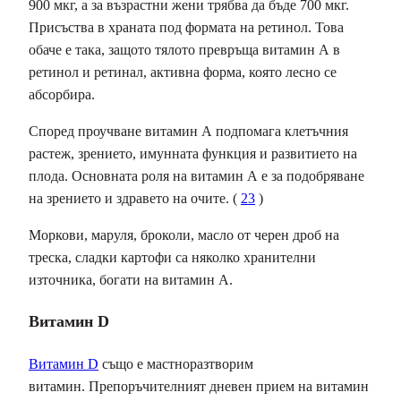
900 мкг, а за възрастни жени трябва да бъде 700 мкг.
Присъства в храната под формата на ретинол. Това
обаче е така, защото тялото превръща витамин А в
ретинол и ретинал, активна форма, която лесно се
абсорбира.
Според проучване витамин А подпомага клетъчния
растеж, зрението, имунната функция и развитието на
плода. Основната роля на витамин А е за подобряване
на зрението и здравето на очите. (
23
)
Моркови, маруля, броколи, масло от черен дроб на
треска, сладки картофи са няколко хранителни
източника, богати на витамин А.
Витамин D
Витамин D
също е мастноразтворим
витамин. Препоръчителният дневен прием на витамин