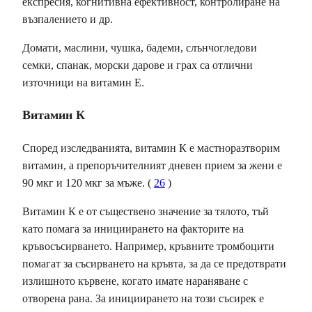
експресия, когнитивна ефективност, контролиране на
възпалението и др.
Домати, маслини, чушка, бадеми, слънчогледови
семки, спанак, морски дарове и грах са отлични
източници на витамин Е.
Витамин К
Според изследванията, витамин К е мастноразтворим
витамин, а препоръчителният дневен прием за жени е
90 мкг и 120 мкг за мъже. (
26
)
Витамин К е от съществено значение за тялото, тъй
като помага за инициирането на факторите на
кръвосъсирването. Например, кръвните тромбоцити
помагат за съсирването на кръвта, за да се предотврати
излишното кървене, когато имате нараняване с
отворена рана. За инициирането на този съсирек е