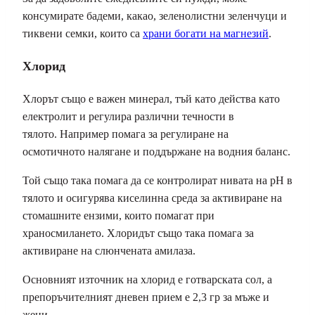
консумирате бадеми, какао, зеленолистни зеленчуци и
тиквени семки, които са
храни богати на магнезий
.
Хлорид
Хлорът също е важен минерал, тъй като действа като
електролит и регулира различни течности в
тялото. Например помага за регулиране на
осмотичното налягане и поддържане на водния баланс.
Той също така помага да се контролират нивата на pH в
тялото и осигурява киселинна среда за активиране на
стомашните ензими, които помагат при
храносмилането. Хлоридът също така помага за
активиране на слюнчената амилаза.
Основният източник на хлорид е готварската сол, а
препоръчителният дневен прием е 2,3 гр за мъже и
жени.