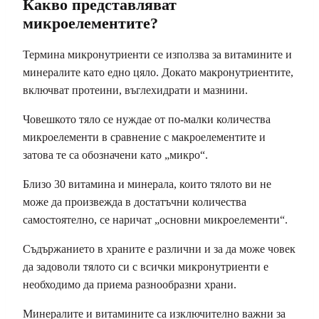
Какво представляват
микроелементите?
Терминa микронутриенти се използва за витамините и
минералите като едно цяло. Докато макронутриентите,
включват протеини, въглехидрати и мазнини.
Човешкото тяло се нуждае от по-малки количества
микроелементи в сравнение с макроелементите и
затова те са обозначени като „микро“.
Близо 30 витамина и минерала, които тялото ви не
може да произвежда в достатъчни количества
самостоятелно, се наричат ​​​​„основни микроелементи“.
Съдържанието в храните е различни и за да може човек
да задоволи тялото си с всички микронутриенти е
необходимо да приема разнообразни храни.
Минералите и витамините са изключително важни за