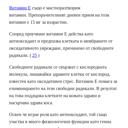
Витамин Е
също е мастноразтворим
витамин. Препоръчителният дневен прием на този
витамин е 15 мг за възрастни.
Според проучване витамин Е действа като
антиоксидант и предпазва клетката и мембраните от
оксидативното увреждане, причинено от свободните
радикали. (
25
)
Свободните радикали се свързват с кислородната
молекула, лишавайки здравите клетки от кислород,
известен като оксидативен стрес. Витамин Е помага за
елиминирането на тези свободни радикали. В резултат
на това поддържа клетките на кожата здрави и
насърчава здрава коса.
Освен че играе роля като антиоксидант, той също
участва в много физиологични функции като генна