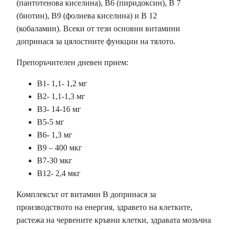
(пантотенова киселина), B6 ​​(пиридоксин), B 7
(биотин), B9 (фолиева киселина) и B 12
(кобаламин). Всеки от тези основни витамини
допринася за цялостните функции на тялото.
Препоръчителен дневен прием:
B1- 1,1- 1,2 мг
В2- 1,1-1,3 мг
B3- 14-16 мг
B5-5 мг
B6- 1,3 мг
B9 – 400 мкг
B7-30 мкг
B12- 2,4 мкг
Комплексът от витамин В допринася за
производството на енергия, здравето на клетките,
растежа на червените кръвни клетки, здравата мозъчна