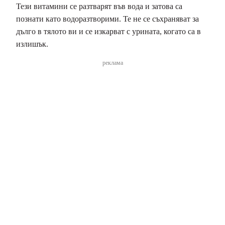
Тези витамини се разтварят във вода и затова са
познати като водоразтворими. Те не се съхраняват за
дълго в тялото ви и се изкарват с урината, когато са в
излишък.
реклама