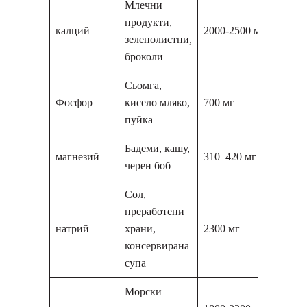
Млечни
продукти,
калций
2000-2500 мг
зеленолистни,
броколи
Сьомга,
Фосфор
кисело мляко,
700 мг
пуйка
Бадеми, кашу,
магнезий
310–420 мг
черен боб
Сол,
преработени
натрий
храни,
2300 мг
консервирана
супа
Морски