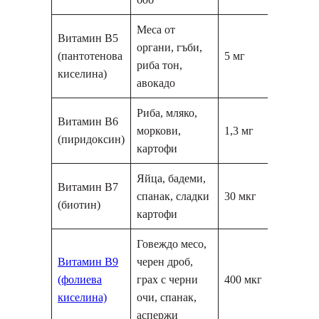
Меса от
Витамин В5
органи, гъби,
(пантотенова
5 мг
риба тон,
киселина)
авокадо
Риба, мляко,
Витамин В6
моркови,
1,3 мг
(пиридоксин)
картофи
Яйца, бадеми,
Витамин В7
спанак, сладки
30 мкг
(биотин)
картофи
Говеждо месо,
Витамин В9
черен дроб,
(фолиева
грах с черни
400 мкг
киселина)
очи, спанак,
аспержи