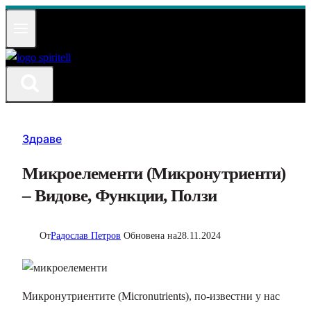
Към
съдържанието
Здраве
Микроелементи (Микронутриенти)
– Видове, Функции, Ползи
От
Радослав Петров
Обновена на
28.11.2024
Микронутриентите (Micronutrients), по-известни у нас