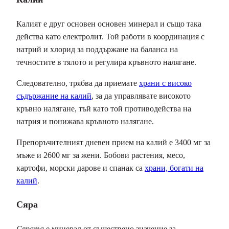
Калият е друг основен основен минерал и също така
действа като електролит. Той работи в координация с
натрий и хлорид за поддържане на баланса на
течностите в тялото и регулира кръвното налягане.
Следователно, трябва да приемате
храни с високо
съдържание на калий
, за да управлявате високото
кръвно налягане, тъй като той противодейства на
натрия и понижава кръвното налягане.
Препоръчителният дневен прием на калий е 3400 мг за
мъже и 2600 мг за жени. Бобови растения, месо,
картофи, морски дарове и спанак са
храни, богати на
калий
.
Сяра
Сярата
е минерал от съществено значение за