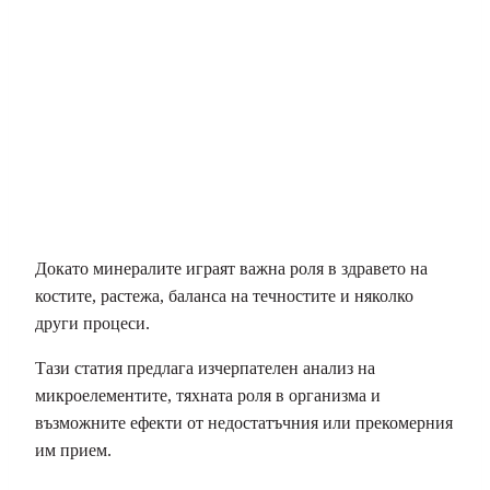
Докато минералите играят важна роля в здравето на
костите, растежа, баланса на течностите и няколко
други процеси.
Тази статия предлага изчерпателен анализ на
микроелементите, тяхната роля в организма и
възможните ефекти от недостатъчния или прекомерния
им прием.