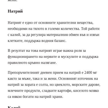
Натрий
Натрият е едно от основните хранителни вещества,
необходими на тялото в големи количества. Той работи
с калий, за да регулира материалния обмен във и извън
клетките, поддържа водния баланс.
В резултат на това натрият играе важна роля за
функционирането на нервите и мускулите и поддържа
правилното кръвно налягане.
Препоръчителният дневен прием на натрий е 2400 мг
както за мъже, така и за жени. Основният източник на
натрий за хората е солта, но цвеклото, морските дарове,
млечните продукти, сладките картофи, киселото мляко
са някои богати на натрий храни.
Калий