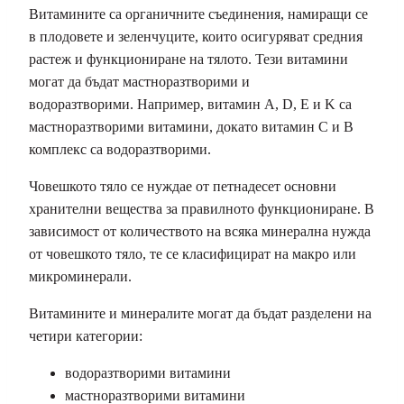
Витамините са органичните съединения, намиращи се
в плодовете и зеленчуците, които осигуряват средния
растеж и функциониране на тялото. Тези витамини
могат да бъдат мастноразтворими и
водоразтворими. Например, витамин A, D, E и K са
мастноразтворими витамини, докато витамин C и B
комплекс са водоразтворими.
Човешкото тяло се нуждае от петнадесет основни
хранителни вещества за правилното функциониране. В
зависимост от количеството на всяка минерална нужда
от човешкото тяло, те се класифицират на макро или
микроминерали.
Витамините и минералите могат да бъдат разделени на
четири категории:
водоразтворими витамини
мастноразтворими витамини