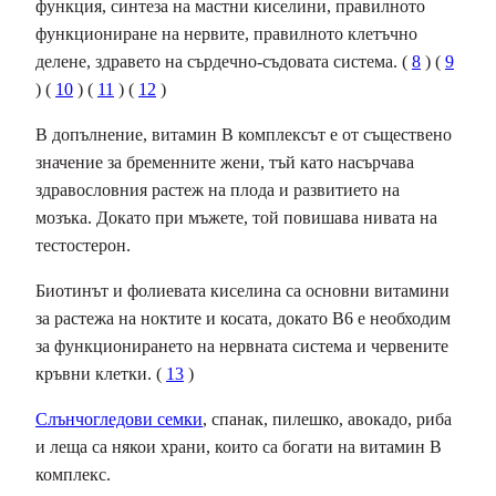
функция, синтеза на мастни киселини, правилното
функциониране на нервите, правилното клетъчно
делене, здравето на сърдечно-съдовата система. (
8
) (
9
) (
10
) (
11
) (
12
)
В допълнение, витамин В комплексът е от съществено
значение за бременните жени, тъй като насърчава
здравословния растеж на плода и развитието на
мозъка. Докато при мъжете, той повишава нивата на
тестостерон.
Биотинът и фолиевата киселина са основни витамини
за растежа на ноктите и косата, докато В6 е необходим
за функционирането на нервната система и червените
кръвни клетки. (
13
)
Слънчогледови семки
, спанак, пилешко, авокадо, риба
и леща са някои храни, които са богати на витамин В
комплекс.