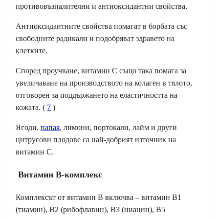
противовъзпалителни и антиоксидантни свойства.
Антиоксидантните свойства помагат в борбата със
свободните радикали и подобряват здравето на
клетките.
Според проучване, витамин С също така помага за
увеличаване на производството на колаген в тялото,
отговорен за поддържането на еластичността на
кожата. (
7
)
Ягоди,
папая
, лимони, портокали, лайм и други
цитрусови плодове са най-добрият източник на
витамин С.
Витамин В-комплекс
Комплексът от витамин В включва – витамин B1
(тиамин), B2 (рибофлавин), B3 (ниацин), B5