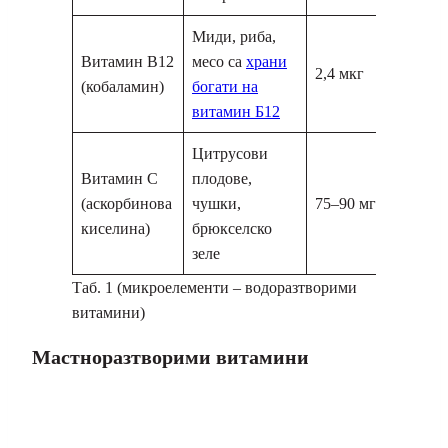
Миди, риба,
Витамин В12
месо са
храни
2,4 мкг
(кобаламин)
богати на
витамин Б12
Цитрусови
Витамин С
плодове,
(аскорбинова
чушки,
75–90 мг
киселина)
брюкселско
зеле
Таб. 1 (микроелементи – водоразтворими
витамини)
Мастноразтворими витамини