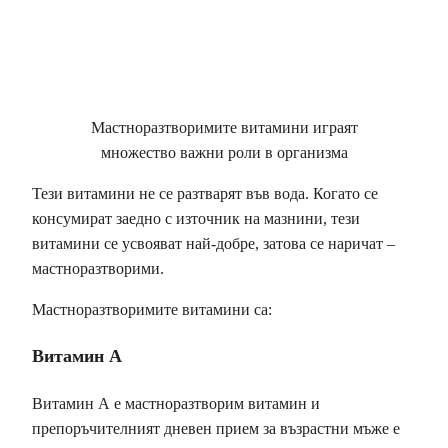
Мастноразтворимите витамини играят
множество важни роли в организма
Тези витамини не се разтварят във вода. Когато се
консумират заедно с източник на мазнини, тези
витамини се усвояват най-добре, затова се наричат –
мастноразтворими.
Мастноразтворимите витамини са:
Витамин А
Витамин А е мастноразтворим витамин и
препоръчителният дневен прием за възрастни мъже е