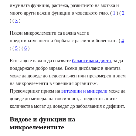
имунната функция, растежа, развитието на мозъка и
много други важни функции в човешкото тяло. (
1
) (
2
) (
3
)
Някои микроелементи са важна част в
предотвратяването и борбата с различни болестите. (
4
) (
5
) (
6
)
Ето защо е важно да спазвате
балансирана диета
, за да
поддържате добро здраве. Всеки дисбаланс в диетата
може да доведе до недостатъчен или прекомерен прием
на микроелементи в човешкия организъм.
Прекомерният прием на
витамини и минерали
може да
доведе до минерална токсичност, а недостатъчните
количества могат да доведат до заболявания с дефицит.
Видове и функции на
микроелементите