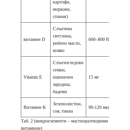
картофи,
моркови,
спанак)
Слънчева
светлина,
витамин D
600–800 IU
рибено масло,
мляко
Слънчогледови
семки,
Vitamin E
пшеничен
15 мг
зародиш,
бадеми
Зеленолистни,
Витамин К
90-120 мкг
соя, тиква
Таб. 2 (микроелементи – мастноразтворими
витамини)