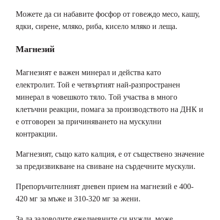
Можете да си набавите фосфор от говеждо месо, кашу,
ядки, сирене, мляко, риба, кисело мляко и леща.
Магнезий
Магнезият е важен минерал и действа като
електролит. Той е четвъртият най-разпространен
минерал в човешкото тяло. Той участва в много
клетъчни реакции, помага за производството на ДНК и
е отговорен за причиняването на мускулни
контракции.
Магнезият, също като калция, е от съществено значение
за предизвикване на свиване на сърдечните мускули.
Препоръчителният дневен прием на магнезий е 400-
420 мг за мъже и 310-320 мг за жени.
За да задоволите ежедневните си нужди, може