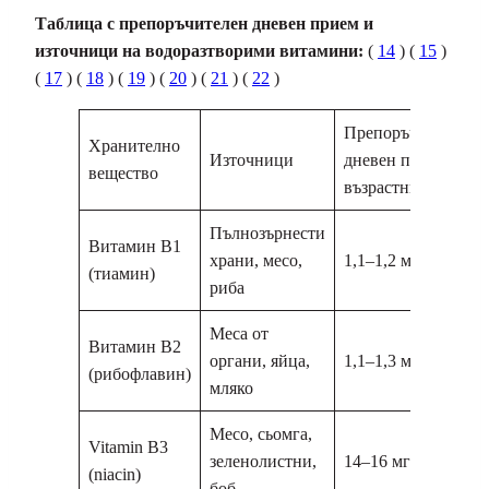
Таблица с препоръчителен дневен прием и
източници на водоразтворими витамини:
(
14
) (
15
)
(
17
) (
18
) (
19
) (
20
) (
21
) (
22
)
Препоръчителен
Хранително
Източници
дневен прием за
вещество
възрастни
Пълнозърнести
Витамин В1
храни, месо,
1,1–1,2 мг
(тиамин)
риба
Меса от
Витамин В2
органи, яйца,
1,1–1,3 мг
(рибофлавин)
мляко
Месо, сьомга,
Vitamin B3
зеленолистни,
14–16 мг
(niacin)
боб