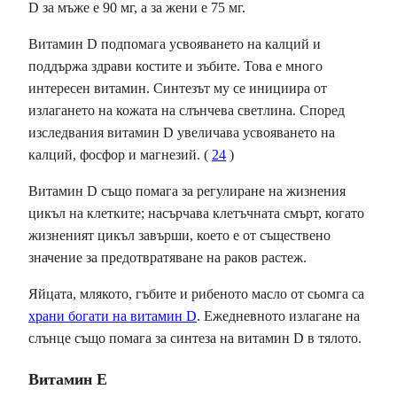
D за мъже е 90 мг, а за жени е 75 мг.
Витамин D подпомага усвояването на калций и
поддържа здрави костите и зъбите. Това е много
интересен витамин. Синтезът му се инициира от
излагането на кожата на слънчева светлина. Според
изследвания витамин D увеличава усвояването на
калций, фосфор и магнезий. (
24
)
Витамин D също помага за регулиране на жизнения
цикъл на клетките; насърчава клетъчната смърт, когато
жизненият цикъл завърши, което е от съществено
значение за предотвратяване на раков растеж.
Яйцата, млякото, гъбите и рибеното масло от сьомга са
храни богати на витамин D
. Ежедневното излагане на
слънце също помага за синтеза на витамин D в тялото.
Витамин E