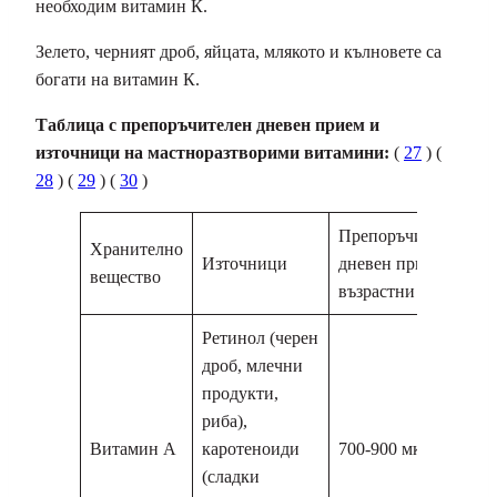
необходим витамин К.
Зелето, черният дроб, яйцата, млякото и кълновете са
богати на витамин К.
Таблица с препоръчителен дневен прием и
източници на мастноразтворими витамини:
(
27
) (
28
) (
29
) (
30
)
Препоръчителен
Хранително
Източници
дневен прием за
вещество
възрастни
Ретинол (черен
дроб, млечни
продукти,
риба),
Витамин А
каротеноиди
700-900 мкг
(сладки